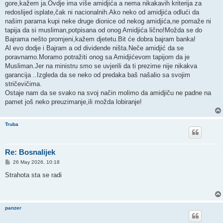
gore,kažem ja.Ovdje ima više amidjića a nema nikakavih kriterija za
redoslijed isplate,čak ni nacionalnih.Ako neko od amidjića odlući da
našim parama kupi neke druge dionice od nekog amidjića,ne pomaže ni
tapija da si musliman,potpisana od onog Amidjića lično!Možda se do
Bajrama nešto promjeni,kažem djetetu.Bit će dobra bajram banka!
Al evo dodje i Bajram a od dividende ništa.Neče amidjić da se
poravnamo.Moramo potražiti onog sa Amidjićevom tapijom da je
Musliman.Jer na ministru smo se uvjerili da ti prezime nije nikakva
garancija ..Izgleda da se neko od predaka baš našalio sa svojim
stričevičima.
Ostaje nam da se svako na svoj način molimo da amidjiču ne padne na
pamet još neko preuzimanje,ili možda lobiranje!
Truba
Re: Bosnalijek
P
26 May 2026, 10:18
o
s
Strahota sta se radi
t
panzer