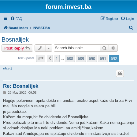
forum.invest.ba
FAQ
Register
Login
S
Board index
INVEST.BA
e
Bosnalijek
a
Search
Advanced s
Post Reply
r
c
Page
692
of
692
1
688
689
690
691
692
Previous
6919 posts
…
h
slavuj
Re: Bosnalijek
P
26 May 2026, 09:53
o
s
Negdje polovinom aprila došla mi unuka i onako usput kaže da bi za Prvi
t
maj išla negdje s rajam pa bili
je ja podržao.
Kažem da mogu,bit če dividenda od Bosnalijeka!
Pred polazak pita ima li te dividende.Nema još,kažem.Kako nema,pa prije
si odmah dobijao.Ma neki problemi sa amidjičima,kažem.
Kakav sad Amiddjić,pa ne isplačuje dividendu ministarstvo,insistira.Još