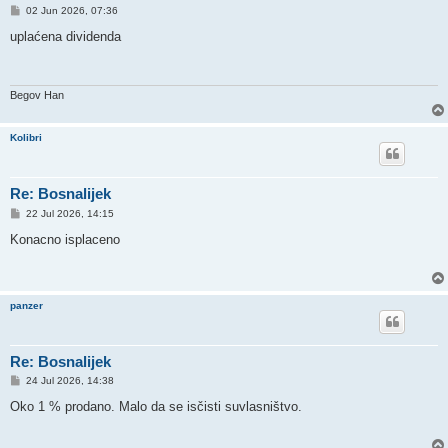
P
02 Jun 2026, 07:36
o
s
uplaćena dividenda
t
Begov Han
Kolibri
Re: Bosnalijek
P
22 Jul 2026, 14:15
o
s
Konacno isplaceno
t
panzer
Re: Bosnalijek
P
24 Jul 2026, 14:38
o
s
Oko 1 % prodano. Malo da se isčisti suvlasništvo.
t