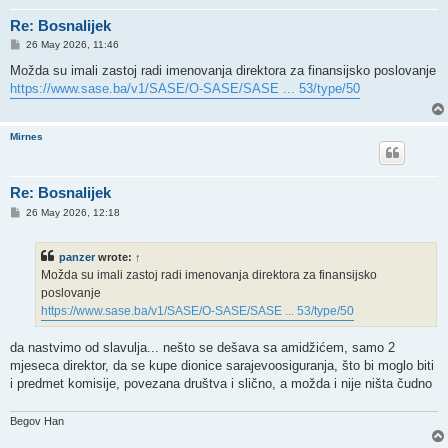
Re: Bosnalijek
P
26 May 2026, 11:46
o
s
Možda su imali zastoj radi imenovanja direktora za finansijsko poslovanje
t
https://www.sase.ba/v1/SASE/O-SASE/SASE ... 53/type/50
Mirnes
Re: Bosnalijek
P
26 May 2026, 12:18
o
s
t
panzer
wrote:
↑
Možda su imali zastoj radi imenovanja direktora za finansijsko
poslovanje
https://www.sase.ba/v1/SASE/O-SASE/SASE ... 53/type/50
da nastvimo od slavulja... nešto se dešava sa amidžićem, samo 2
mjeseca direktor, da se kupe dionice sarajevoosiguranja, što bi moglo biti
i predmet komisije, povezana društva i slično, a možda i nije ništa čudno
Begov Han