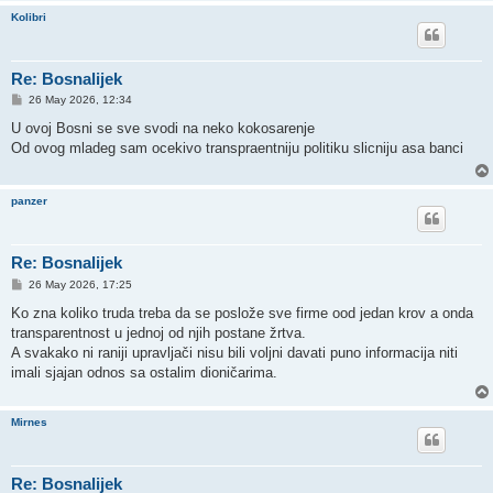
Kolibri
Re: Bosnalijek
P
26 May 2026, 12:34
o
s
U ovoj Bosni se sve svodi na neko kokosarenje
t
Od ovog mladeg sam ocekivo transpraentniju politiku slicniju asa banci
panzer
Re: Bosnalijek
P
26 May 2026, 17:25
o
s
Ko zna koliko truda treba da se poslože sve firme ood jedan krov a onda
t
transparentnost u jednoj od njih postane žrtva.
A svakako ni raniji upravljači nisu bili voljni davati puno informacija niti
imali sjajan odnos sa ostalim dioničarima.
Mirnes
Re: Bosnalijek