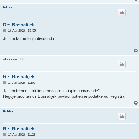
ivicak
Re: Bosnalijek
P
16 Apr 2026, 15:55
o
s
Je li nekome legla dividenda
t
skakavac_33
Re: Bosnalijek
P
17 Apr 2026, 11:00
o
s
Je li potrebno slati licne podatke za isplatu dividende?
t
Negdje procitah ds Bosnalijek povlaci potrebne podatke od Registra.
Kolibri
Re: Bosnalijek
P
17 Apr 2026, 11:23
o