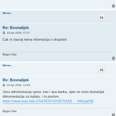
Mirnes
Re: Bosnalijek
P
10 Apr 2026, 07:57
o
s
Cak ni slavulj nema informacija o skupstini
t
Begov Han
Mirnes
Re: Bosnalijek
P
10 Apr 2026, 12:09
o
s
Jesu administracija spora, kao i asa banka, oper se mora dostavljat
t
dokumentacija za isplatu, i to postom.
https://www.sase.ba/v1/SASE/O-SASE/SASE ... 94/type/50
Begov Han