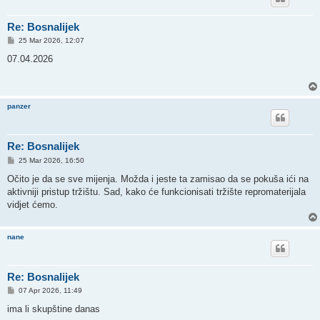
Re: Bosnalijek
P
25 Mar 2026, 12:07
o
s
07.04.2026
t
panzer
Re: Bosnalijek
P
25 Mar 2026, 16:50
o
s
Očito je da se sve mijenja. Možda i jeste ta zamisao da se pokuša ići na
t
aktivniji pristup tržištu. Sad, kako će funkcionisati tržište repromaterijala
vidjet ćemo.
nane
Re: Bosnalijek
P
07 Apr 2026, 11:49
o
s
ima li skupštine danas
t