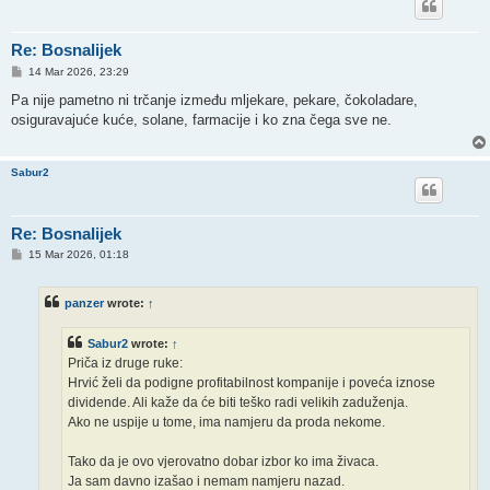
Re: Bosnalijek
P
14 Mar 2026, 23:29
o
s
Pa nije pametno ni trčanje između mljekare, pekare, čokoladare,
t
osiguravajuće kuće, solane, farmacije i ko zna čega sve ne.
Sabur2
Re: Bosnalijek
P
15 Mar 2026, 01:18
o
s
t
panzer
wrote:
↑
Sabur2
wrote:
↑
Priča iz druge ruke:
Hrvić želi da podigne profitabilnost kompanije i poveća iznose
dividende. Ali kaže da će biti teško radi velikih zaduženja.
Ako ne uspije u tome, ima namjeru da proda nekome.
Tako da je ovo vjerovatno dobar izbor ko ima živaca.
Ja sam davno izašao i nemam namjeru nazad.