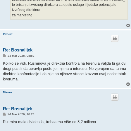
te brisanju izvršnog direktora za opste usluge i ljudske potencijale,
izvršnog direktora
za marketing
panzer
Re: Bosnalijek
P
24 Mar 2026, 08:52
o
s
Koliko se vidi, Rusmirova je direktna kontrola na terenu a valjda bi ga ovi
t
drugi pustili da upravlja pošto je i njima u interesu. Ne vjerujem da tu ima
direktne konfrontacije i da nije sa njihove strane izazvan ovaj nedostatak
kvoruma.
Mirnes
Re: Bosnalijek
P
24 Mar 2026, 10:24
o
s
Rusmiru mala dividenda, trebaa mu više od 3,2 miliona
t