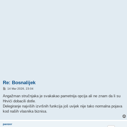
Re: Bosnalijek
P
14 Mar 2026, 23:04
o
s
Angažman stručnjaka je svakakao pametnija opcija ali ne znam da li su
t
Hrvići dobacili dotle.
Delegiranje najviših izvršnih funkcija još uvijek nije tako normalna pojava
kod naših vlasnika biznisa.
panzer