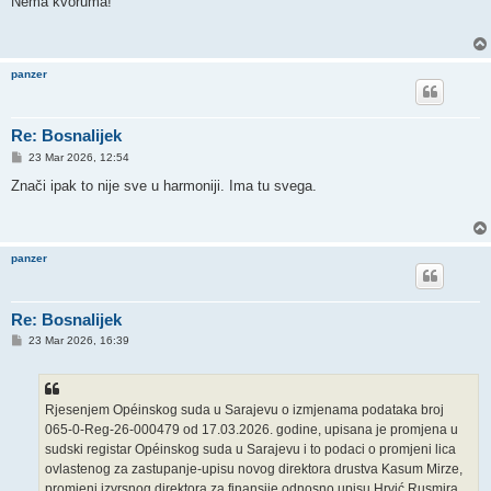
Nema kvoruma!
t
panzer
Re: Bosnalijek
P
23 Mar 2026, 12:54
o
s
Znači ipak to nije sve u harmoniji. Ima tu svega.
t
panzer
Re: Bosnalijek
P
23 Mar 2026, 16:39
o
s
t
Rjesenjem Opéinskog suda u Sarajevu o izmjenama podataka broj
065-0-Reg-26-000479 od 17.03.2026. godine, upisana je promjena u
sudski registar Opéinskog suda u Sarajevu i to podaci o promjeni lica
ovlastenog za zastupanje-upisu novog direktora drustva Kasum Mirze,
promjeni izyrsnog direktora za finansiie odnosno upisu Hrvić Rusmira,_