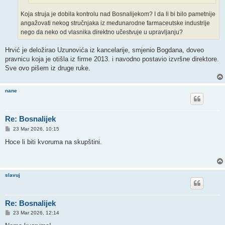
Koja struja je dobila kontrolu nad Bosnalijekom? I da li bi bilo pametnije
angažovati nekog stručnjaka iz međunarodne farmaceutske industrije
nego da neko od vlasnika direktno učestvuje u upravljanju?
Hrvić je deložirao Uzunovića iz kancelarije, smjenio Bogdana, doveo
pravnicu koja je otišla iz firme 2013. i navodno postavio izvršne direktore.
Sve ovo pišem iz druge ruke.
nane
Re: Bosnalijek
P
23 Mar 2026, 10:15
o
s
Hoce li biti kvoruma na skupštini.
t
slavuj
Re: Bosnalijek
P
23 Mar 2026, 12:14
o
s