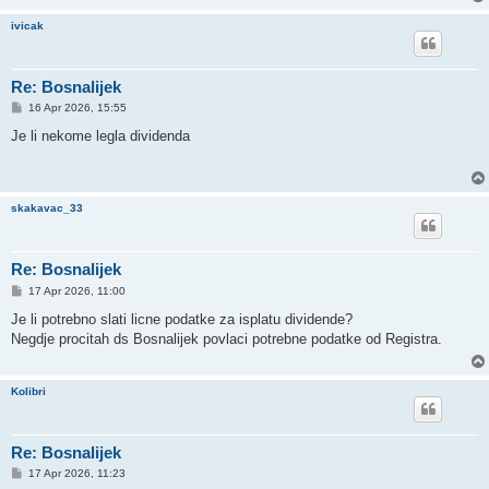
ivicak
Re: Bosnalijek
P
16 Apr 2026, 15:55
o
s
Je li nekome legla dividenda
t
skakavac_33
Re: Bosnalijek
P
17 Apr 2026, 11:00
o
s
Je li potrebno slati licne podatke za isplatu dividende?
t
Negdje procitah ds Bosnalijek povlaci potrebne podatke od Registra.
Kolibri
Re: Bosnalijek
P
17 Apr 2026, 11:23
o