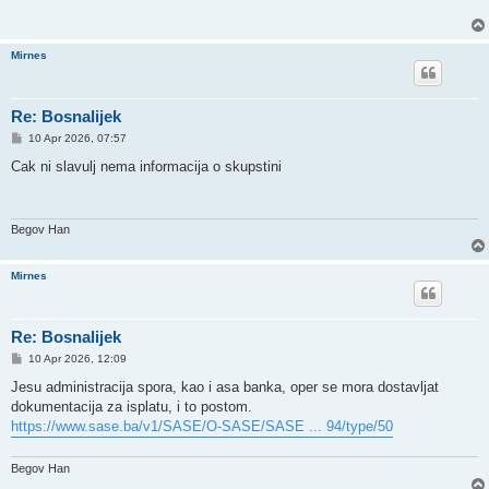
Mirnes
Re: Bosnalijek
P
10 Apr 2026, 07:57
o
s
Cak ni slavulj nema informacija o skupstini
t
Begov Han
Mirnes
Re: Bosnalijek
P
10 Apr 2026, 12:09
o
s
Jesu administracija spora, kao i asa banka, oper se mora dostavljat
t
dokumentacija za isplatu, i to postom.
https://www.sase.ba/v1/SASE/O-SASE/SASE ... 94/type/50
Begov Han