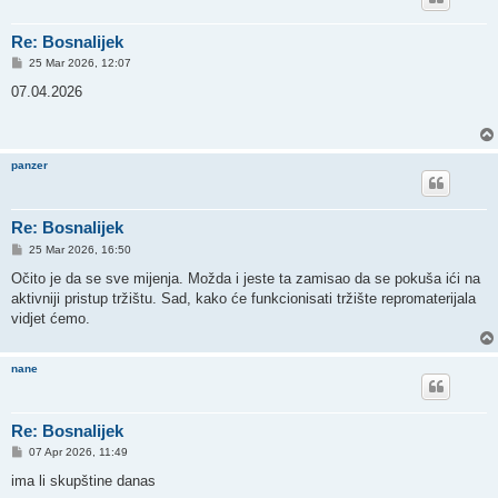
Re: Bosnalijek
P
25 Mar 2026, 12:07
o
s
07.04.2026
t
panzer
Re: Bosnalijek
P
25 Mar 2026, 16:50
o
s
Očito je da se sve mijenja. Možda i jeste ta zamisao da se pokuša ići na
t
aktivniji pristup tržištu. Sad, kako će funkcionisati tržište repromaterijala
vidjet ćemo.
nane
Re: Bosnalijek
P
07 Apr 2026, 11:49
o
s
ima li skupštine danas
t