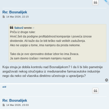
Re: Bosnalijek
P
14 Mar 2026, 22:15
o
s
t
Sabur2
wrote:
↑
Priča iz druge ruke:
Hrvić želi da podigne profitabilnost kompanije i poveća iznose
dividende. Ali kaže da će biti teško radi velikih zaduženja.
Ako ne uspije u tome, ima namjeru da proda nekome.
Tako da je ovo vjerovatno dobar izbor ko ima živaca.
Ja sam davno izašao i nemam namjeru nazad.
Koja struja je dobila kontrolu nad Bosnalijekom? I da li bi bilo pametnije
angažovati nekog stručnjaka iz međunarodne farmaceutske industrije
nego da neko od vlasnika direktno učestvuje u upravljanju?
aid
Re: Bosnalijek
P
14 Mar 2026, 23:03
o