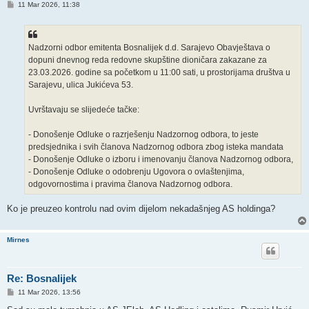
P
11 Mar 2026, 11:38
o
s
t
Nadzorni odbor emitenta Bosnalijek d.d. Sarajevo Obavještava o
dopuni dnevnog reda redovne skupštine dioničara zakazane za
23.03.2026. godine sa početkom u 11:00 sati, u prostorijama društva u
Sarajevu, ulica Jukićeva 53.
Uvrštavaju se slijedeće tačke:
- Donošenje Odluke o razrješenju Nadzornog odbora, to jeste
predsjednika i svih članova Nadzornog odbora zbog isteka mandata
- Donošenje Odluke o izboru i imenovanju članova Nadzornog odbora,
- Donošenje Odluke o odobrenju Ugovora o ovlaštenjima,
odgovornostima i pravima članova Nadzornog odbora.
Ko je preuzeo kontrolu nad ovim dijelom nekadašnjeg AS holdinga?
Mirnes
Re: Bosnalijek
P
11 Mar 2026, 13:56
o
s