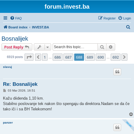
forum.invest.ba
FAQ
Register
Login
S
Board index
INVEST.BA
e
Bosnalijek
a
Search
Advanced s
Post Reply
r
c
Page
688
of
692
1
686
687
688
689
690
692
Previous
Ne
6919 posts
…
…
h
slavuj
Re: Bosnalijek
P
03 Mar 2026, 16:51
o
s
Kažu diidenda 1,10 km.
t
Stabilno poslovanje tek nakon što spengaju da direktora.Nadam se da če
tako iči i sa BH Telekomom!
panzer