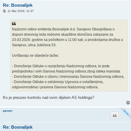
Re: Bosnalijek
P
11 Mar 2026, 11:37
o
s
t
Nadzorni odbor emitenta Bosnalijek d.d. Sarajevo Obavještava o
dopuni dnevnog reda redovne skupštine dioničara zakazane za
23.03.2026. godine sa početkom u 11:00 sati, u prostorijama društva u
Sarajevu, ulica Jukićeva 53.
Uvrštavaju se slijedeće tačke:
- Donošenje Odluke o razrješenju Nadzornog odbora, to jeste
predsjednika i svih članova Nadzornog odbora zbog isteka mandata
- Donošenje Odluke o izboru i imenovanju članova Nadzornog odbora,
- Donošenje Odluke o odobrenju Ugovora o ovlaštenjima,
odgovornostima i pravima članova Nadzornog odbora.
Ko je preuzeo kontrolu nad ovim dijelom AS holdinga?
panzer
Re: Bosnalijek