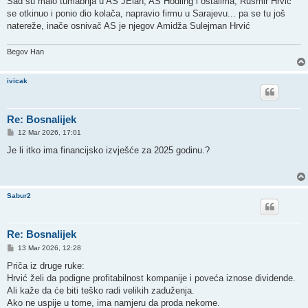
Sad su malo tumabnja u AS JElah, AS Hodling i ostalima, Rusmir Hrvić
t
se otkinuo i ponio dio kolača, napravio firmu u Sarajevu... pa se tu još
natereže, inače osnivač AS je njegov Amidža Sulejman Hrvić
Begov Han
ivicak
Re: Bosnalijek
P
12 Mar 2026, 17:01
o
s
Je li itko ima financijsko izvješće za 2025 godinu.?
t
Sabur2
Re: Bosnalijek
P
13 Mar 2026, 12:28
o
s
Priča iz druge ruke:
t
Hrvić želi da podigne profitabilnost kompanije i poveća iznose dividende.
Ali kaže da će biti teško radi velikih zaduženja.
Ako ne uspije u tome, ima namjeru da proda nekome.