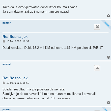
Tako da je ovo vjerovatno dobar izbor ko ima živaca.
Ja sam davno izašao i nemam namjeru nazad.
panzer
Re: Bosnalijek
P
13 Mar 2026, 16:37
o
s
Dobri rezultati. Dobit 15,2 mil KM odnosno 1,67 KM po dionici. P/E 17
t
senculi
Re: Bosnalijek
P
13 Mar 2026, 16:53
o
s
Solidan rezultat ima jos prostora da se radi.
t
Zamiljivo je da su navukli 11 mio na kursnim razlikama i povecali
obaveze prema radnicima za cak 10 mio wowo.
panzer