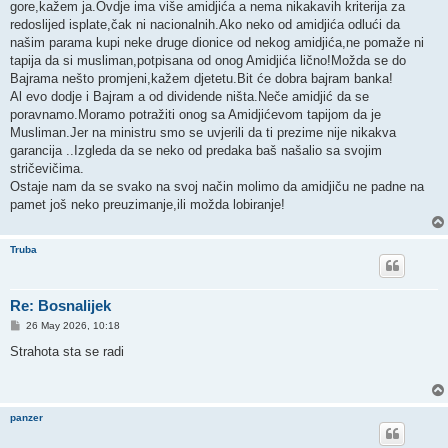
gore,kažem ja.Ovdje ima više amidjića a nema nikakavih kriterija za
redoslijed isplate,čak ni nacionalnih.Ako neko od amidjića odlući da
našim parama kupi neke druge dionice od nekog amidjića,ne pomaže ni
tapija da si musliman,potpisana od onog Amidjića lično!Možda se do
Bajrama nešto promjeni,kažem djetetu.Bit će dobra bajram banka!
Al evo dodje i Bajram a od dividende ništa.Neče amidjić da se
poravnamo.Moramo potražiti onog sa Amidjićevom tapijom da je
Musliman.Jer na ministru smo se uvjerili da ti prezime nije nikakva
garancija ..Izgleda da se neko od predaka baš našalio sa svojim
stričevičima.
Ostaje nam da se svako na svoj način molimo da amidjiču ne padne na
pamet još neko preuzimanje,ili možda lobiranje!
Truba
Re: Bosnalijek
P
26 May 2026, 10:18
o
s
Strahota sta se radi
t
panzer