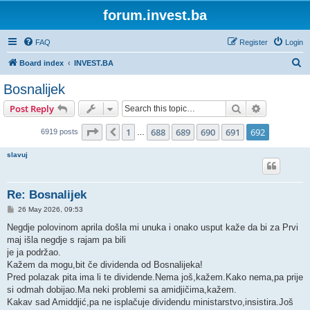
forum.invest.ba
FAQ
Register
Login
S
Board index
INVEST.BA
e
Bosnalijek
a
Search
Advanced s
Post Reply
r
c
Page
692
of
692
1
688
689
690
691
692
Previous
6919 posts
…
h
slavuj
Re: Bosnalijek
P
26 May 2026, 09:53
o
s
Negdje polovinom aprila došla mi unuka i onako usput kaže da bi za Prvi
t
maj išla negdje s rajam pa bili
je ja podržao.
Kažem da mogu,bit če dividenda od Bosnalijeka!
Pred polazak pita ima li te dividende.Nema još,kažem.Kako nema,pa prije
si odmah dobijao.Ma neki problemi sa amidjičima,kažem.
Kakav sad Amiddjić,pa ne isplačuje dividendu ministarstvo,insistira.Još