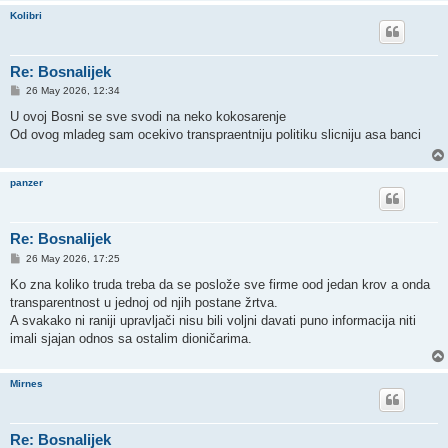
Kolibri
Re: Bosnalijek
P
26 May 2026, 12:34
o
s
U ovoj Bosni se sve svodi na neko kokosarenje
t
Od ovog mladeg sam ocekivo transpraentniju politiku slicniju asa banci
panzer
Re: Bosnalijek
P
26 May 2026, 17:25
o
s
Ko zna koliko truda treba da se poslože sve firme ood jedan krov a onda
t
transparentnost u jednoj od njih postane žrtva.
A svakako ni raniji upravljači nisu bili voljni davati puno informacija niti
imali sjajan odnos sa ostalim dioničarima.
Mirnes
Re: Bosnalijek