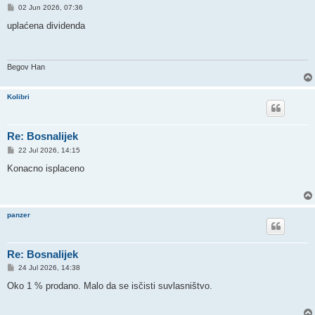
P
02 Jun 2026, 07:36
o
s
uplaćena dividenda
t
Begov Han
Kolibri
Re: Bosnalijek
P
22 Jul 2026, 14:15
o
s
Konacno isplaceno
t
panzer
Re: Bosnalijek
P
24 Jul 2026, 14:38
o
s
Oko 1 % prodano. Malo da se isčisti suvlasništvo.
t