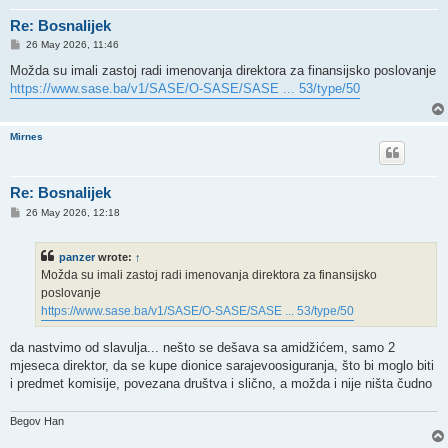
Re: Bosnalijek
P
26 May 2026, 11:46
o
s
Možda su imali zastoj radi imenovanja direktora za finansijsko poslovanje
t
https://www.sase.ba/v1/SASE/O-SASE/SASE ... 53/type/50
Mirnes
Re: Bosnalijek
P
26 May 2026, 12:18
o
s
t
panzer
wrote:
↑
Možda su imali zastoj radi imenovanja direktora za finansijsko
poslovanje
https://www.sase.ba/v1/SASE/O-SASE/SASE ... 53/type/50
da nastvimo od slavulja... nešto se dešava sa amidžićem, samo 2
mjeseca direktor, da se kupe dionice sarajevoosiguranja, što bi moglo biti
i predmet komisije, povezana društva i slično, a možda i nije ništa čudno
Begov Han