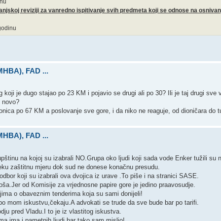
inu
njskoj reviziji za vanredno ispitivanje svih predmeta koji se odnose na osnivan
godinu
(MHBA), FAD ...
 koji je dugo stajao po 23 KM i pojavio se drugi ali po 30? Ili je taj drugi sve 
o novo?
ica po 67 KM a poslovanje sve gore, i da niko ne reaguje, od dioničara do tu
(MHBA), FAD ...
upštinu na kojoj su izabrali NO.Grupa oko ljudi koji sada vode Enker tužili su n
neku zaštitnu mjeru dok sud ne donese konačnu presudu.
dbor koji su izabrali ova dvojica iz urave .To piše i na stranici SASE.
oša.Jer od Komisije za vrjednosne papire gore je jedino praavosudje.
njima o obaveznim tenderima koja su sami donijeli!
po mom iskustvu,čekaju.A advokati se trude da sve bude bar po tarifi.
ju pred Vladu.I to je iz vlastitog iskustva.
ma ima i pametnih ljudi,bar tako sam mislio!