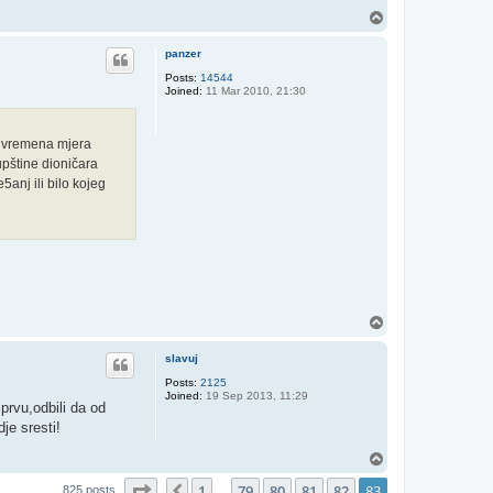
T
o
p
panzer
Posts:
14544
Joined:
11 Mar 2010, 21:30
rivremena mjera
upštine dioničara
anj ili bilo kojeg
T
o
p
slavuj
Posts:
2125
Joined:
19 Sep 2013, 11:29
prvu,odbili da od
je sresti!
T
o
Page
83
of
83
1
79
80
81
82
83
p
Previous
825 posts
…