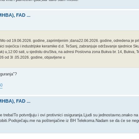
(MHBA), FAD ...
6Mo od 19.06.2026. godine, zaprimljenim ;dana22.06.2026. godine, odredena je p
i svjećica i industrijske keramike d.d. TeSanj, zabranjuje održavanje sjednice Sk
) u,12:00 sati, u sjedistu druStva, na adresi Poslovna zona Bukva br. 14, Bukva, Te5
26 od 3l .05.2026. godine, objavljene u
iguranja"?
50
(MHBA), FAD ...
treba!To potvrdjuju i ovi protivnici osiguranja.Ljudi su jednostavno,onako na 
dobiti.Podsječaju.me na poštenjačine iz BH Telekoma.Nadam se da će se negd