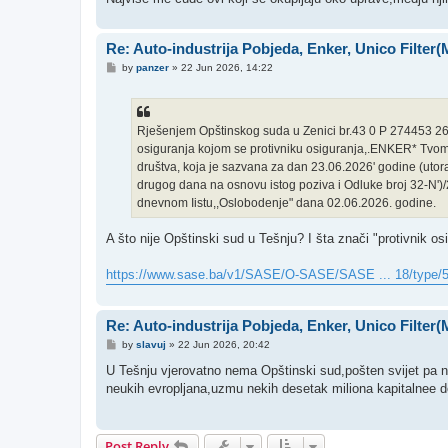
Re: Auto-industrija Pobjeda, Enker, Unico Filter
P
by
panzer
»
22 Jun 2026, 14:22
o
s
t
Rješenjem Opštinskog suda u Zenici br.43 0 P 274453 2
osiguranja kojom se protivniku osiguranja,.ENKER* Tvomic
društva, koja je sazvana za dan 23.06.2026' godine (utorak
drugog dana na osnovu istog poziva i Odluke broj 32-N')/
dnevnom Iistu,,Oslobodenje" dana 02.06.2026. godine.
A što nije Opštinski sud u Tešnju? I šta znači "protivnik os
https://www.sase.ba/v1/SASE/O-SASE/SASE ... 18/type/
Re: Auto-industrija Pobjeda, Enker, Unico Filter
P
by
slavuj
»
22 Jun 2026, 20:42
o
s
U Tešnju vjerovatno nema Opštinski sud,pošten svijet pa ne 
t
neukih evropljana,uzmu nekih desetak miliona kapitalnee 
Post Reply