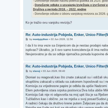
- Donošenje odluke načinu pokrića gubitka za 2025. god
-
Donošenje odluke o usvajanju Izvještaja o izvršenoj va
Društva u periodu 2018. – 2022. godine
- Donošenje odluke o izboru vanjskog revizora za 2026. 
Ko je tražio ovu vanjsku reviziju?
Re: Auto-industrija Pobjeda, Enker, Unico Filter
P
by
montypython
»
02 Jun 2026, 11:58
o
s
I da li to ima veze sa činjenicom da je nestao prodajni nalog
t
isplivao? Ukratko, je li ovo samo koincidencija ili ima nešt
Nevjerovatno je da se odbije njemačka ponuda kupovine dion
Re: Auto-industrija Pobjeda, Enker, Unico Filter
P
by
slavuj
»
03 Jun 2026, 09:40
o
s
Dioniari su reagovali,kao što znate zakazali su i održali sk
t
skupštinu zakazali u skladu sa zakonom.Isposlovali su i 
Komisija za vrijednosne papire je odbila da upiše Nadzorni o
Elem potvrdjena stara srpska poslovica:Dva loša ubiše Mil
Komisija čak nije ni odgovorila na moj upit šta je sa Rješe
Tužilaštvo kao i obično ,se ne mješa u svoj posao!Sudovi,
A radnici čekaju da društvo krene putem Željezare pa da dod
Najviše me čude ovi koji se okupljaju oko uprave,medju nji