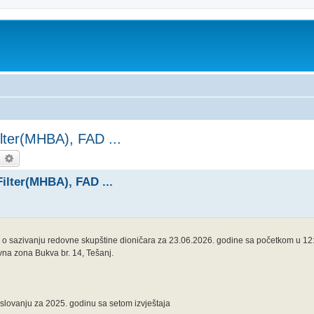
ilter(MHBA), FAD ...
earch
Advanced search
Filter(MHBA), FAD ...
 sazivanju redovne skupštine dioničara za 23.06.2026. godine sa početkom u 12:00
ovna zona Bukva br. 14, Tešanj.
slovanju za 2025. godinu sa setom izvještaja