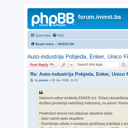
forum.invest.ba
Quick links
FAQ
Board index
INVEST.BA
Auto-industrija Pobjeda, Enker, Unico F
S
Post Reply
Re: Auto-industrija Pobjeda, Enker, Unico 
P
by
panzer
»
02 Jun 2026, 11:15
o
s
t
Nadzorni odbor emitenta ENKER d.d. Tešanj obavještava o
društva (prostorija radničkog restorana), na adresi: Posl
Predloženi dnevni red uključuje slijedeće tačke:
- Izbor radnih tijela skupštine
- Donošenje odluke o usvajanju godišnjeg izvještaja o po