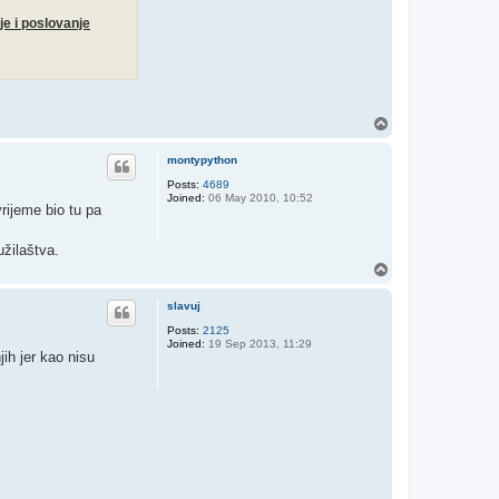
je i poslovanje
T
o
p
montypython
Posts:
4689
Joined:
06 May 2010, 10:52
vrijeme bio tu pa
žilaštva.
T
o
p
slavuj
Posts:
2125
Joined:
19 Sep 2013, 11:29
jih jer kao nisu