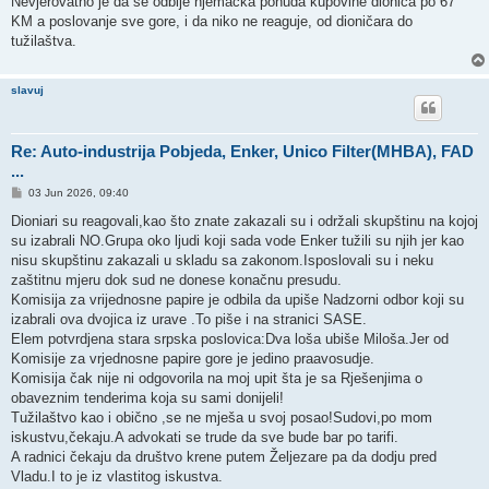
Nevjerovatno je da se odbije njemačka ponuda kupovine dionica po 67
KM a poslovanje sve gore, i da niko ne reaguje, od dioničara do
tužilaštva.
slavuj
Re: Auto-industrija Pobjeda, Enker, Unico Filter(MHBA), FAD
...
P
03 Jun 2026, 09:40
o
s
Dioniari su reagovali,kao što znate zakazali su i održali skupštinu na kojoj
t
su izabrali NO.Grupa oko ljudi koji sada vode Enker tužili su njih jer kao
nisu skupštinu zakazali u skladu sa zakonom.Isposlovali su i neku
zaštitnu mjeru dok sud ne donese konačnu presudu.
Komisija za vrijednosne papire je odbila da upiše Nadzorni odbor koji su
izabrali ova dvojica iz urave .To piše i na stranici SASE.
Elem potvrdjena stara srpska poslovica:Dva loša ubiše Miloša.Jer od
Komisije za vrjednosne papire gore je jedino praavosudje.
Komisija čak nije ni odgovorila na moj upit šta je sa Rješenjima o
obaveznim tenderima koja su sami donijeli!
Tužilaštvo kao i obično ,se ne mješa u svoj posao!Sudovi,po mom
iskustvu,čekaju.A advokati se trude da sve bude bar po tarifi.
A radnici čekaju da društvo krene putem Željezare pa da dodju pred
Vladu.I to je iz vlastitog iskustva.