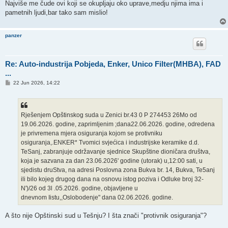
Najviše me čude ovi koji se okupljaju oko uprave,medju njima ima i
pametnih ljudi,bar tako sam mislio!
panzer
Re: Auto-industrija Pobjeda, Enker, Unico Filter(MHBA), FAD
...
P
22 Jun 2026, 14:22
o
s
t
Rješenjem Opštinskog suda u Zenici br.43 0 P 274453 26Mo od
19.06.2026. godine, zaprimljenim ;dana22.06.2026. godine, odredena
je privremena mjera osiguranja kojom se protivniku
osiguranja,.ENKER* Tvomici svjećica i industrijske keramike d.d.
TeSanj, zabranjuje održavanje sjednice Skupštine dioničara društva,
koja je sazvana za dan 23.06.2026' godine (utorak) u,12:00 sati, u
sjedistu druStva, na adresi Poslovna zona Bukva br. 14, Bukva, Te5anj
ili bilo kojeg drugog dana na osnovu istog poziva i Odluke broj 32-
N')/26 od 3l .05.2026. godine, objavljene u
dnevnom Iistu,,Oslobodenje" dana 02.06.2026. godine.
A što nije Opštinski sud u Tešnju? I šta znači "protivnik osiguranja"?