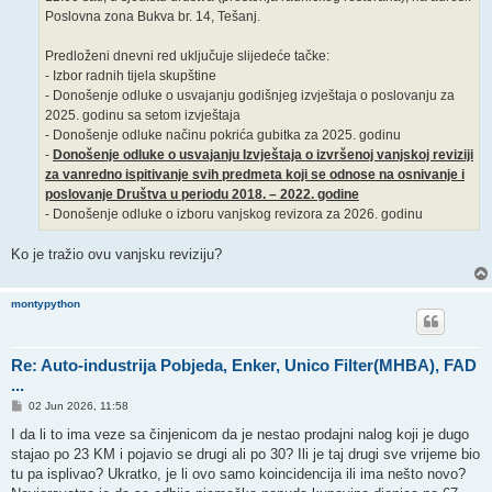
Poslovna zona Bukva br. 14, Tešanj.
Predloženi dnevni red uključuje slijedeće tačke:
- Izbor radnih tijela skupštine
- Donošenje odluke o usvajanju godišnjeg izvještaja o poslovanju za
2025. godinu sa setom izvještaja
- Donošenje odluke načinu pokrića gubitka za 2025. godinu
-
Donošenje odluke o usvajanju Izvještaja o izvršenoj vanjskoj reviziji
za vanredno ispitivanje svih predmeta koji se odnose na osnivanje i
poslovanje Društva u periodu 2018. – 2022. godine
- Donošenje odluke o izboru vanjskog revizora za 2026. godinu
Ko je tražio ovu vanjsku reviziju?
montypython
Re: Auto-industrija Pobjeda, Enker, Unico Filter(MHBA), FAD
...
P
02 Jun 2026, 11:58
o
s
I da li to ima veze sa činjenicom da je nestao prodajni nalog koji je dugo
t
stajao po 23 KM i pojavio se drugi ali po 30? Ili je taj drugi sve vrijeme bio
tu pa isplivao? Ukratko, je li ovo samo koincidencija ili ima nešto novo?