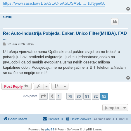
https://www.sase.ba/v1/SASE/O-SASE/SASE ... 18/type/50
slavuj
Re: Auto-industrija Pobjeda, Enker, Unico Filter(MHBA), FAD
...
P
22 Jun 2026, 20:42
o
s
U Tešnju vjerovatno nema Opštinski sud,pošten svijet pa ne treba!To
t
potvrdjuju i ovi protivnici osiguranja.Ljudi su jednostavno,onako na
prvu,odbili da od neukih evropljana,uzmu nekih desetak miliona
kapitalnee dobiti.Podsječaju.me na poštenjačine iz BH Telekoma.Nadam
se da će se negdje sresti!
Post Reply
Page
83
of
83
1
79
80
81
82
83
Previous
825 posts
…
Jump to
Board index
Contact us
Delete cookies
All times are
UTC+02:00
Powered by
phpBB
® Forum Software © phpBB Limited