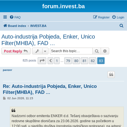
forum.invest.ba
FAQ
Register
Login
S
Board index
INVEST.BA
e
Auto-industrija Pobjeda, Enker, Unico
a
Filter(MHBA), FAD ...
r
Search
Advanced s
Post Reply
c
Page
83
of
83
h
1
79
80
81
82
83
Previous
825 posts
…
panzer
Re: Auto-industrija Pobjeda, Enker, Unico
Filter(MHBA), FAD ...
P
02 Jun 2026, 11:15
o
s
t
Nadzorni odbor emitenta ENKER d.d. Tešanj obavještava o sazivanju
redovne skupštine dioničara za 23.06.2026. godine sa početkom u
12:00 sati, u sjedištu društva (prostorija radničkog restorana), na adresi: