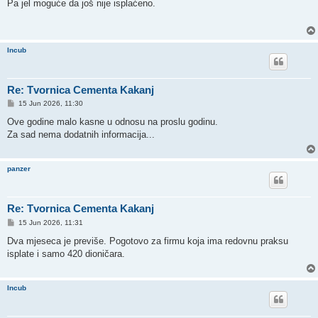
s
Pa jel moguće da još nije isplaćeno.
t
Incub
Re: Tvornica Cementa Kakanj
P
15 Jun 2026, 11:30
o
s
Ove godine malo kasne u odnosu na proslu godinu.
t
Za sad nema dodatnih informacija...
panzer
Re: Tvornica Cementa Kakanj
P
15 Jun 2026, 11:31
o
s
Dva mjeseca je previše. Pogotovo za firmu koja ima redovnu praksu
t
isplate i samo 420 dioničara.
Incub