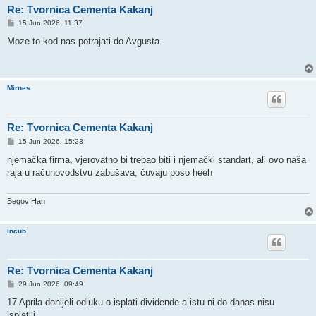
Re: Tvornica Cementa Kakanj
P
15 Jun 2026, 11:37
o
s
Moze to kod nas potrajati do Avgusta.
t
Mirnes
Re: Tvornica Cementa Kakanj
P
15 Jun 2026, 15:23
o
s
njemačka firma, vjerovatno bi trebao biti i njemački standart, ali ovo naša
t
raja u računovodstvu zabušava, čuvaju poso heeh
Begov Han
Incub
Re: Tvornica Cementa Kakanj
P
29 Jun 2026, 09:49
o
s
17 Aprila donijeli odluku o isplati dividende a istu ni do danas nisu
t
isplatili...