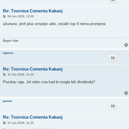
Re: Tvornica Cementa Kakanj
P
09 Jun 2026, 12:00
o
s
ažuriano, prof plus smanjio udio, ostalih top 9 nema promjena
t
Begov Han
trgovac
Re: Tvornica Cementa Kakanj
P
15 Jun 2026, 11:24
o
s
Pozdrav raja. Jel neko zna kad bi mogla biti dividenda?
t
panzer
Re: Tvornica Cementa Kakanj
P
15 Jun 2026, 11:25
o