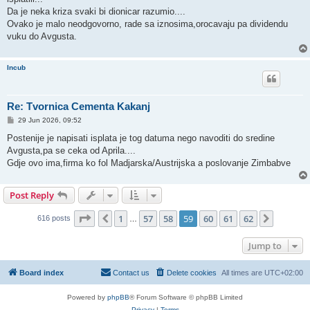
Da je neka kriza svaki bi dionicar razumio....
Ovako je malo neodgovorno, rade sa iznosima,orocavaju pa dividendu
vuku do Avgusta.
Incub
Re: Tvornica Cementa Kakanj
P
29 Jun 2026, 09:52
o
s
Postenije je napisati isplata je tog datuma nego navoditi do sredine
t
Avgusta,pa se ceka od Aprila....
Gdje ovo ima,firma ko fol Madjarska/Austrijska a poslovanje Zimbabve
Post Reply
Page
59
of
62
1
57
58
59
60
61
62
Previous
Next
616 posts
…
Jump to
Board index
Contact us
Delete cookies
All times are
UTC+02:00
Powered by
phpBB
® Forum Software © phpBB Limited
Privacy
|
Terms