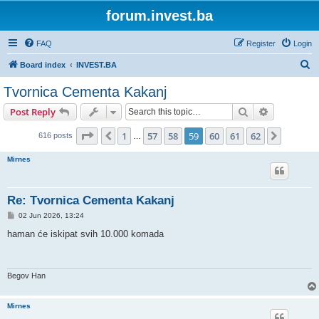
forum.invest.ba
FAQ
Register
Login
S
Board index
INVEST.BA
e
Tvornica Cementa Kakanj
a
Search
Advanced s
Post Reply
r
c
Page
59
of
62
1
57
58
59
60
61
62
Previous
Next
616 posts
…
h
Mirnes
Re: Tvornica Cementa Kakanj
P
02 Jun 2026, 13:24
o
s
haman će iskipat svih 10.000 komada
t
Begov Han
Mirnes