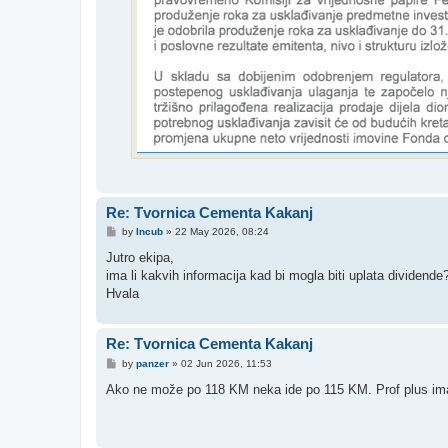
Re: Tvornica Cementa Kakanj
P
by
Incub
»
22 May 2026, 08:24
o
s
Jutro ekipa,
t
ima li kakvih informacija kad bi mogla biti uplata dividende
Hvala
Re: Tvornica Cementa Kakanj
P
by
panzer
»
02 Jun 2026, 11:53
o
s
Ako ne može po 118 KM neka ide po 115 KM. Prof plus ima r
t