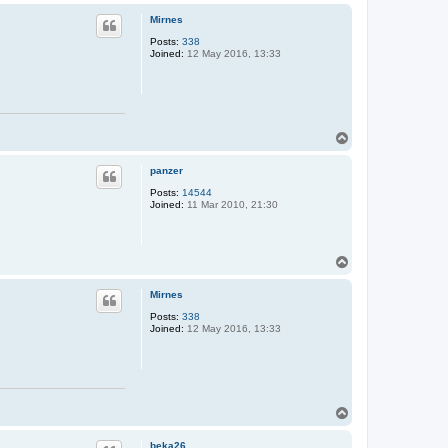
o
p
Mirnes
Posts:
338
Joined:
12 May 2016, 13:33
T
o
p
panzer
Posts:
14544
Joined:
11 Mar 2010, 21:30
T
o
p
Mirnes
Posts:
338
Joined:
12 May 2016, 13:33
T
o
p
beka26