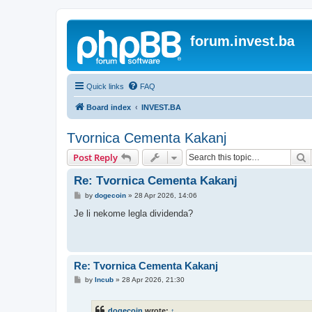
forum.invest.ba
Quick links
FAQ
Board index
INVEST.BA
Tvornica Cementa Kakanj
S
Post Reply
Re: Tvornica Cementa Kakanj
P
by
dogecoin
»
28 Apr 2026, 14:06
o
s
Je li nekome legla dividenda?
t
Re: Tvornica Cementa Kakanj
P
by
Incub
»
28 Apr 2026, 21:30
o
s
t
dogecoin
wrote:
↑