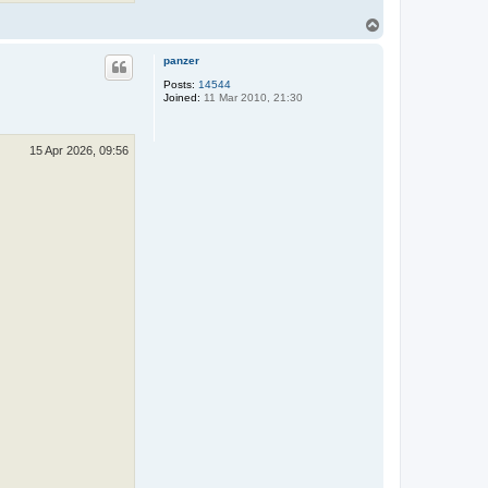
T
o
p
panzer
Posts:
14544
Joined:
11 Mar 2010, 21:30
15 Apr 2026, 09:56