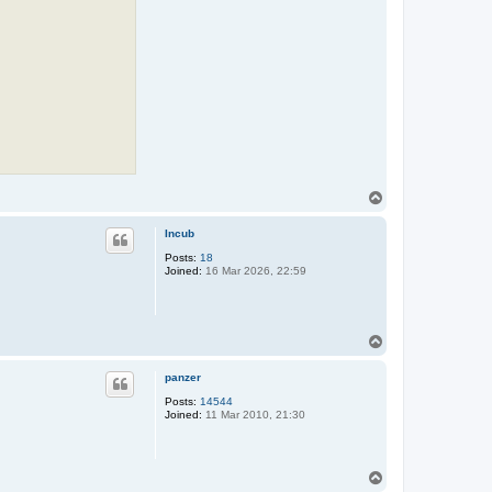
T
o
p
Incub
Posts:
18
Joined:
16 Mar 2026, 22:59
T
o
p
panzer
Posts:
14544
Joined:
11 Mar 2010, 21:30
T