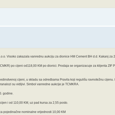
d.o.o. Visoko zakazala vanrednu aukciju za dionice HM Cement BH d.d. Kakanj za 2
MKR) po cijeni od118,00 KM po dionici. Prodaja se organizacuje za klijenta ZIF Pr
o jedinstvenoj cijeni, u skladu sa odredbama Pravila koji regulišu ravnotežnu cijenu.
ranalozi su vidljivi. Simbol vanredne aukcije je TCMKRA.
6. godine.
jen i od 110,00 KM, uz pad kursa za 2,55 posto.
ca pojedinačne nominalne vrijednosti 10,00 KM