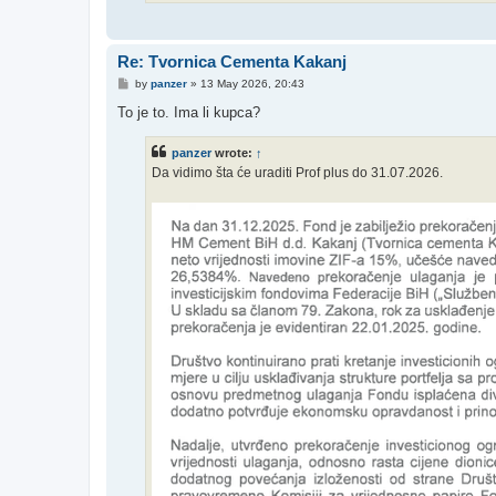
Re: Tvornica Cementa Kakanj
P
by
panzer
»
13 May 2026, 20:43
o
s
To je to. Ima li kupca?
t
panzer
wrote:
↑
Da vidimo šta će uraditi Prof plus do 31.07.2026.