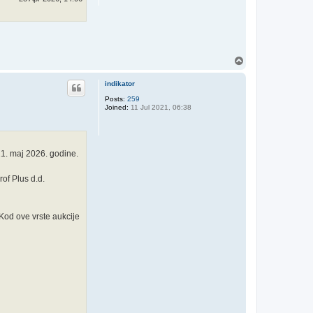
T
o
p
indikator
Posts:
259
Joined:
11 Jul 2021, 06:38
1. maj 2026. godine.
of Plus d.d.
 Kod ove vrste aukcije