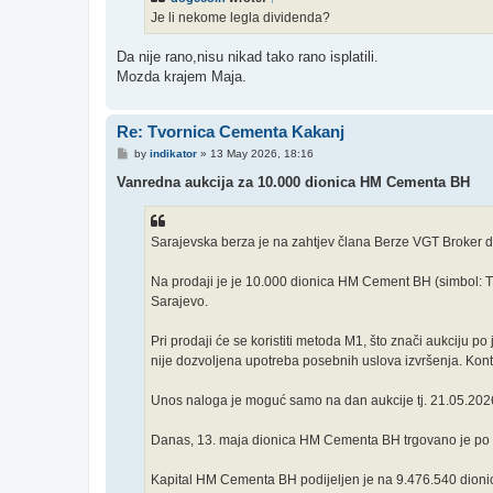
Je li nekome legla dividenda?
Da nije rano,nisu nikad tako rano isplatili.
Mozda krajem Maja.
Re: Tvornica Cementa Kakanj
P
by
indikator
»
13 May 2026, 18:16
o
s
Vanredna aukcija za 10.000 dionica HM Cementa BH
t
Sarajevska berza je na zahtjev člana Berze VGT Broker 
Na prodaji je je 10.000 dionica HM Cement BH (simbol: TC
Sarajevo.
Pri prodaji će se koristiti metoda M1, što znači aukciju p
nije dozvoljena upotreba posebnih uslova izvršenja. Kont
Unos naloga je moguć samo na dan aukcije tj. 21.05.202
Danas, 13. maja dionica HM Cementa BH trgovano je po ci
Kapital HM Cementa BH podijeljen je na 9.476.540 dioni