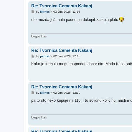
Re: Tvornica Cementa Kakanj
P
by
Mirnes
»
02 Jun 2026, 11:55
o
s
eto možda još malo padne pa dokupit za koju platu
t
Begov Han
Re: Tvornica Cementa Kakanj
P
by
panzer
»
02 Jun 2026, 12:15
o
s
Kako je krenulu mogu rasprodati dobar dio. Mada treba sače
t
Re: Tvornica Cementa Kakanj
P
by
Mirnes
»
02 Jun 2026, 12:19
o
s
pa to što neko kupuje na 115, i to solidnu količinu, mislim 
t
Begov Han
Re: Tvornica Cementa Kakanj