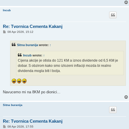
Incub
Re: Tvornica Cementa Kakanj
P
08 Apr 2026, 15:12
o
s
t
Sitna buranija
wrote:
↑
Incub
wrote:
↑
Cijena akcije je otisla do 121 KM a iznos dividende od 6,5 KM je
dobar. S obzirom kako smo izlozeni inflaciji mozda bi realno
dividenda mogla biti I bolja.
Navucemo mi na 8KM po dionici...
Sitna buranija
Re: Tvornica Cementa Kakanj
P
08 Apr 2026, 17:55