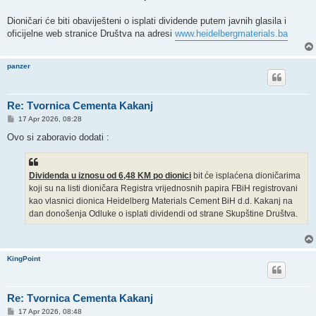
Dioničari će biti obaviješteni o isplati dividende putem javnih glasila i
oficijelne web stranice Društva na adresi
www.heidelbergmaterials.ba
panzer
Re: Tvornica Cementa Kakanj
P
17 Apr 2026, 08:28
o
s
Ovo si zaboravio dodati :
t
Dividenda u iznosu od 6,48 KM po dionici
bit će isplaćena dioničarima
koji su na listi dioničara Registra vrijednosnih papira FBiH registrovani
kao vlasnici dionica Heidelberg Materials Cement BiH d.d. Kakanj na
dan donošenja Odluke o isplati dividendi od strane Skupštine Društva.
KingPoint
Re: Tvornica Cementa Kakanj
P
17 Apr 2026, 08:48