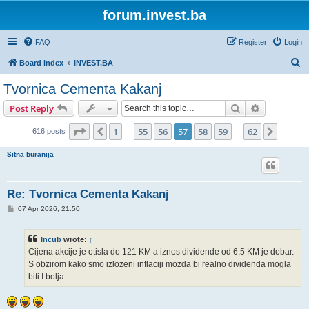
forum.invest.ba
FAQ
Register
Login
S
Board index
INVEST.BA
e
Tvornica Cementa Kakanj
a
Search
Advanced s
Post Reply
r
c
Page
57
of
62
1
55
56
57
58
59
62
Previous
Next
616 posts
…
…
h
Sitna buranija
Re: Tvornica Cementa Kakanj
P
07 Apr 2026, 21:50
o
s
t
Incub
wrote:
↑
Cijena akcije je otisla do 121 KM a iznos dividende od 6,5 KM je dobar.
S obzirom kako smo izlozeni inflaciji mozda bi realno dividenda mogla
biti I bolja.