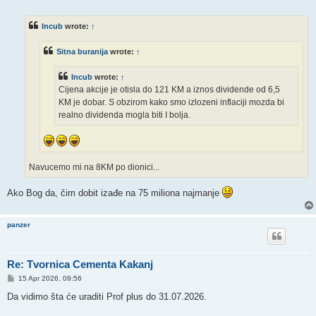
o
s
t
Incub
wrote:
↑
Sitna buranija
wrote:
↑
Incub
wrote:
↑
Cijena akcije je otisla do 121 KM a iznos dividende od 6,5
KM je dobar. S obzirom kako smo izlozeni inflaciji mozda bi
realno dividenda mogla biti I bolja.
Navucemo mi na 8KM po dionici...
Ako Bog da, čim dobit izađe na 75 miliona najmanje
panzer
Re: Tvornica Cementa Kakanj
P
15 Apr 2026, 09:56
o
s
Da vidimo šta će uraditi Prof plus do 31.07.2026.
t