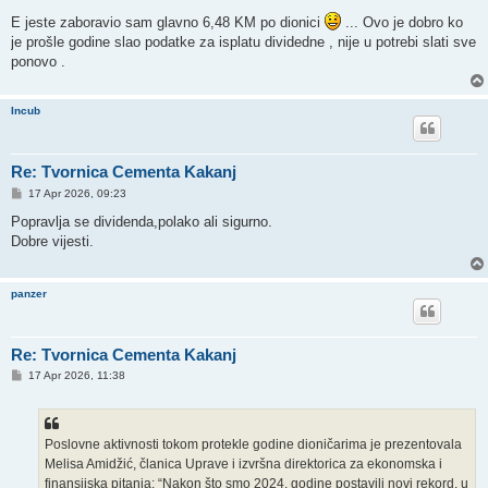
o
s
E jeste zaboravio sam glavno 6,48 KM po dionici
... Ovo je dobro ko
t
je prošle godine slao podatke za isplatu dividedne , nije u potrebi slati sve
ponovo .
Incub
Re: Tvornica Cementa Kakanj
P
17 Apr 2026, 09:23
o
s
Popravlja se dividenda,polako ali sigurno.
t
Dobre vijesti.
panzer
Re: Tvornica Cementa Kakanj
P
17 Apr 2026, 11:38
o
s
t
Poslovne aktivnosti tokom protekle godine dioničarima je prezentovala
Melisa Amidžić, članica Uprave i izvršna direktorica za ekonomska i
finansijska pitanja: “Nakon što smo 2024. godine postavili novi rekord, u