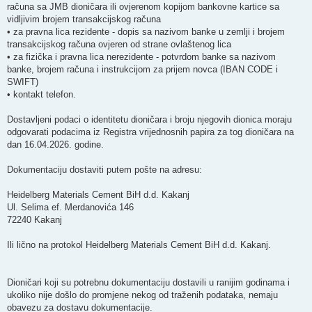
računa sa JMB dioničara ili ovjerenom kopijom bankovne kartice sa
vidljivim brojem transakcijskog računa
• za pravna lica rezidente - dopis sa nazivom banke u zemlji i brojem
transakcijskog računa ovjeren od strane ovlaštenog lica
• za fizička i pravna lica nerezidente - potvrdom banke sa nazivom
banke, brojem računa i instrukcijom za prijem novca (IBAN CODE i
SWIFT)
• kontakt telefon.
Dostavljeni podaci o identitetu dioničara i broju njegovih dionica moraju
odgovarati podacima iz Registra vrijednosnih papira za tog dioničara na
dan 16.04.2026. godine.
Dokumentaciju dostaviti putem pošte na adresu:
Heidelberg Materials Cement BiH d.d. Kakanj
Ul. Selima ef. Merdanovića 146
72240 Kakanj
Ili lično na protokol Heidelberg Materials Cement BiH d.d. Kakanj.
Dioničari koji su potrebnu dokumentaciju dostavili u ranijim godinama i
ukoliko nije došlo do promjene nekog od traženih podataka, nemaju
obavezu za dostavu dokumentacije.