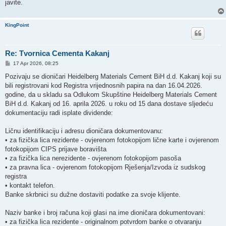
javite.
KingPoint
Re: Tvornica Cementa Kakanj
P
17 Apr 2026, 08:25
o
s
Pozivaju se dioničari Heidelberg Materials Cement BiH d.d. Kakanj koji su
t
bili registrovani kod Registra vrijednosnih papira na dan 16.04.2026.
godine, da u skladu sa Odlukom Skupštine Heidelberg Materials Cement
BiH d.d. Kakanj od 16. aprila 2026. u roku od 15 dana dostave sljedeću
dokumentaciju radi isplate dividende:
Ličnu identifikaciju i adresu dioničara dokumentovanu:
• za fizička lica rezidente - ovjerenom fotokopijom lične karte i ovjerenom
fotokopijom CIPS prijave boravišta
• za fizička lica nerezidente - ovjerenom fotokopijom pasoša
• za pravna lica - ovjerenom fotokopijom Rješenja/Izvoda iz sudskog
registra
• kontakt telefon.
Banke skrbnici su dužne dostaviti podatke za svoje klijente.
Naziv banke i broj računa koji glasi na ime dioničara dokumentovani:
• za fizička lica rezidente - originalnom potvrdom banke o otvaranju