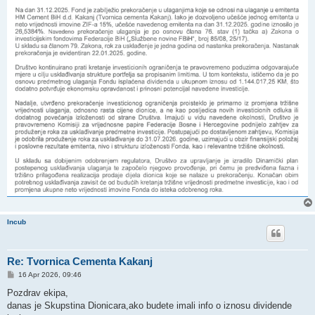
Incub
Re: Tvornica Cementa Kakanj
P
16 Apr 2026, 09:46
o
s
Pozdrav ekipa,
t
danas je Skupstina Dionicara,ako budete imali info o iznosu dividende