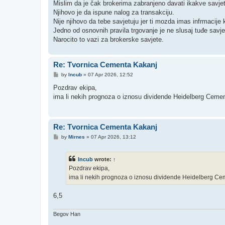
s
Mislim da je čak brokerima zabranjeno davati ikakve savjet
t
Njihovo je da ispune nalog za transakciju.
Nije njihovo da tebe savjetuju jer ti mozda imas infrmacije 
Jedno od osnovnih pravila trgovanje je ne slusaj tuđe savje
Narocito to vazi za brokerske savjete.
Re: Tvornica Cementa Kakanj
P
by
Incub
»
07 Apr 2026, 12:52
o
s
Pozdrav ekipa,
t
ima li nekih prognoza o iznosu dividende Heidelberg Ceme
Re: Tvornica Cementa Kakanj
P
by
Mirnes
»
07 Apr 2026, 13:12
o
s
t
Incub
wrote:
↑
Pozdrav ekipa,
ima li nekih prognoza o iznosu dividende Heidelberg Ce
6,5
Begov Han