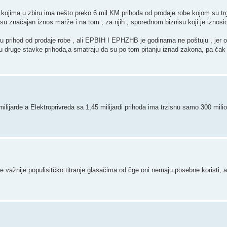
ojima u zbiru ima nešto preko 6 mil KM prihoda od prodaje robe kojom su trgo
i su značajan iznos marže i na tom , za njih , sporednom biznisu koji je izno
u prihod od prodaje robe , ali EPBIH I EPHZHB je godinama ne poštuju , jer o
u druge stavke prihoda,a smatraju da su po tom pitanju iznad zakona, pa čak I
lijarde a Elektroprivreda sa 1,45 milijardi prihoda ima trzisnu samo 300 mili
 je važnije populisitčko titranje glasačima od čge oni nemaju posebne koristi, a