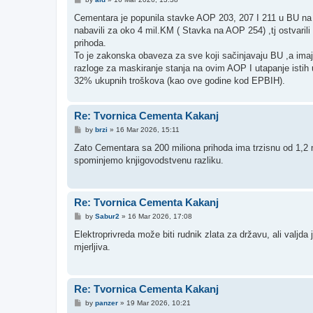
o
s
Cementara je popunila stavke AOP 203, 207 I 211 u BU na k
t
nabavili za oko 4 mil.KM ( Stavka na AOP 254) ,tj ostvaril
prihoda.
To je zakonska obaveza za sve koji sačinjavaju BU ,a imaj
razloge za maskiranje stanja na ovim AOP I utapanje istih 
32% ukupnih troškova (kao ove godine kod EPBIH).
Re: Tvornica Cementa Kakanj
P
by
brzi
»
16 Mar 2026, 15:11
o
s
Zato Cementara sa 200 miliona prihoda ima trzisnu od 1,2 mi
t
spominjemo knjigovodstvenu razliku.
Re: Tvornica Cementa Kakanj
P
by
Sabur2
»
16 Mar 2026, 17:08
o
s
Elektroprivreda može biti rudnik zlata za državu, ali valjda
t
mjerljiva.
Re: Tvornica Cementa Kakanj
P
by
panzer
»
19 Mar 2026, 10:21
o