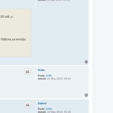
0 sati, u
i Odbora za reviziju
T
o
p
Truba
Posts:
1166
Joined:
31 May 2023, 09:24
T
o
p
Sabur2
Posts:
2220
Joined:
16 May 2010, 01:30