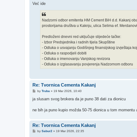
s
Već ide
t
Nadzorni odbor emitenta HM Cement BiH d.d. Kakanj obav
prostorijama društva u Kaknju, ulica Selima ef. Merdanovi
Predloženi dnevni red uključuje slijedeće tačke:
- Izbor Predsjednika i radnih tijela Skupštine
- Odluka o usvajanju Godišnjeg finansijskog izvještaja koj
- Odluka o raspodjeli dobiti
- Odluka o imenovanju Vanjskog revizora
- Odluka o izglasavanju povjerenja Nadzornom odboru
Re: Tvornica Cementa Kakanj
P
by
Truba
»
19 Mar 2026, 10:40
o
s
ja slusam svog brokera da je puno 38 dati za dionicu
t
ne bih ja puno kupio možda 50-75 dionica u tom momentu ali 
Re: Tvornica Cementa Kakanj
P
by
Sabur2
»
19 Mar 2026, 22:35
o