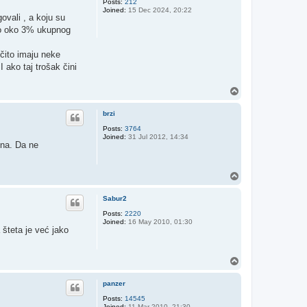
Posts:
212
Joined:
15 Dec 2024, 20:22
vali , a koju su
sio oko 3% ukupnog
čito imaju neke
 ako taj trošak čini
T
o
p
brzi
Posts:
3764
Joined:
31 Jul 2012, 14:34
ona. Da ne
T
o
p
Sabur2
Posts:
2220
Joined:
16 May 2010, 01:30
 šteta je već jako
T
o
p
panzer
Posts:
14545
Joined:
11 Mar 2010, 21:30