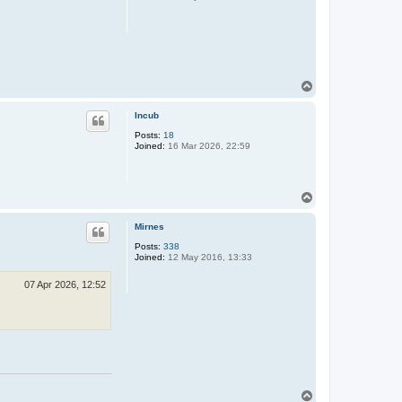
T
o
p
Incub
Posts:
18
Joined:
16 Mar 2026, 22:59
T
o
p
Mirnes
Posts:
338
Joined:
12 May 2016, 13:33
07 Apr 2026, 12:52
T