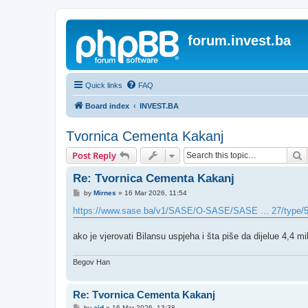
forum.invest.ba
Quick links
FAQ
Board index
INVEST.BA
Tvornica Cementa Kakanj
S
Post Reply
Re: Tvornica Cementa Kakanj
P
by
Mirnes
»
16 Mar 2026, 11:54
o
s
https://www.sase.ba/v1/SASE/O-SASE/SASE ... 27/type/
t
ako je vjerovati Bilansu uspjeha i šta piše da dijelue 4,4 m
Begov Han
Re: Tvornica Cementa Kakanj
P
by
aid
»
16 Mar 2026, 13:38