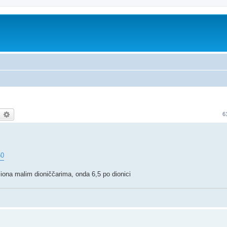
earch
Advanced search
6
50
iliona malim dioniččarima, onda 6,5 po dionici