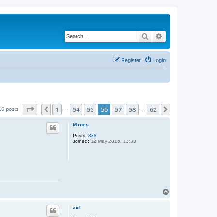
Search
Advanced search
Register
Login
Page
56
of
62
1
54
55
56
57
58
62
Previous
Next
16 posts
…
…
Mirnes
Posts:
338
Joined:
12 May 2016, 13:33
T
o
p
aid