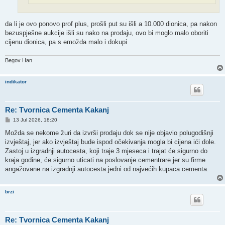
da li je ovo ponovo prof plus, prošli put su išli a 10.000 dionica, pa nakon
bezuspješne aukcije išli su nako na prodaju, ovo bi moglo malo oboriti
cijenu dionica, pa s emožda malo i dokupi
Begov Han
indikator
Re: Tvornica Cementa Kakanj
P
13 Jul 2026, 18:20
o
s
Možda se nekome žuri da izvrši prodaju dok se nije objavio polugodišnji
t
izvještaj, jer ako izvještaj bude ispod očekivanja mogla bi cijena ići dole.
Zastoj u izgradnji autocesta, koji traje 3 mjeseca i trajat će sigurno do
kraja godine, će sigurno uticati na poslovanje cementrare jer su firme
angažovane na izgradnji autocesta jedni od najvećih kupaca cementa.
brzi
Re: Tvornica Cementa Kakanj