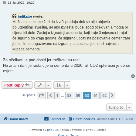
P
13 Jul 2026, 19:22
o
s
t
indikator
wrote:
↑
Možda se nekome žuri da izvrši prodaju dok se nije objavio
polugodišnji izvještaj, jer ako izvještaj bude ispod očekivanja mogla bi
cijena ići dole. Zastoj u izgradnji autocesta, koji traje 3 mjeseca i trajat
će sigurno do kraja godine, će sigurno uticati na poslovanje cementrare
jer su firme angažovane na izgradnji autocesta jedni od najvećih
kupaca cementa.
Za očelivati je pad dobiti jer troškovi su rasli.
Ne znam da li je rasla cijena cementa u 2026. ali CO2 opterećenje će se
osjetiti.
Post Reply
Page
60
of
62
1
58
59
60
61
62
Previous
Next
616 posts
…
Jump to
Board index
Contact us
Delete cookies
All times are
UTC+02:00
Powered by
phpBB
® Forum Software © phpBB Limited
Privacy
|
Terms