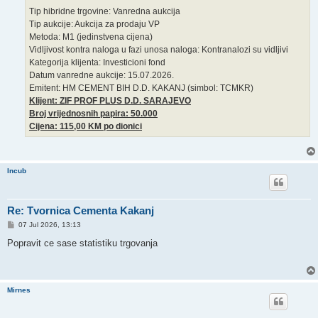
Tip hibridne trgovine: Vanredna aukcija
Tip aukcije: Aukcija za prodaju VP
Metoda: M1 (jedinstvena cijena)
Vidljivost kontra naloga u fazi unosa naloga: Kontranalozi su vidljivi
Kategorija klijenta: Investicioni fond
Datum vanredne aukcije: 15.07.2026.
Emitent: HM CEMENT BIH D.D. KAKANJ (simbol: TCMKR)
Klijent: ZIF PROF PLUS D.D. SARAJEVO
Broj vrijednosnih papira: 50.000
Cijena: 115,00 KM po dionici
Incub
Re: Tvornica Cementa Kakanj
P
07 Jul 2026, 13:13
o
s
Popravit ce sase statistiku trgovanja
t
Mirnes