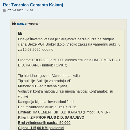
Re: Tvornica Cementa Kakanj
P
07 Jul 2026, 14:36
o
s
t
panzer
wrote:
↑
Obavještavamo Vas da je Sarajevska berza-burza na zahtjev
člana Berze VGT Broker d.o.o. Visoko zakazala vanrednu aukciju
za 15.07.2026. godine.
Predmet PRODAJE je 50.000 dionica emitenta HM CEMENT BIH
D.D. KAKANJ (simbol: TCMKR).
Tip hibridne trgovine: Vanredna aukcija
Tip aukcije: Aukcija za prodaju VP
Metoda: M1 (jedinstvena cijena)
Vidljivost kontra naloga u fazi unosa naloga: Kontranalozi su
vidljivi
Kategorija klijenta: Investicioni fond
Datum vanredne aukcije: 15.07.2026.
Emitent: HM CEMENT BIH D.D. KAKANJ (simbol: TCMKR)
Klijent: ZIF PROF PLUS D.D. SARAJEVO
Broj vrijednosnih papira: 50.000
Cijena: 115,00 KM po dionici