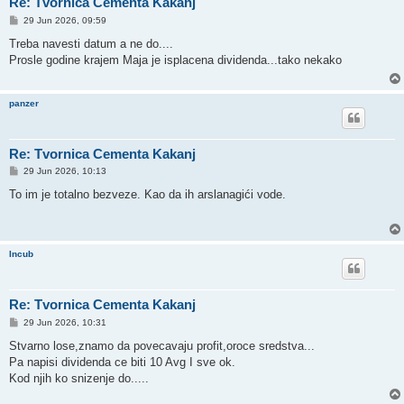
Re: Tvornica Cementa Kakanj
P
29 Jun 2026, 09:59
o
s
Treba navesti datum a ne do....
t
Prosle godine krajem Maja je isplacena dividenda...tako nekako
panzer
Re: Tvornica Cementa Kakanj
P
29 Jun 2026, 10:13
o
s
To im je totalno bezveze. Kao da ih arslanagići vode.
t
Incub
Re: Tvornica Cementa Kakanj
P
29 Jun 2026, 10:31
o
s
Stvarno lose,znamo da povecavaju profit,oroce sredstva...
t
Pa napisi dividenda ce biti 10 Avg I sve ok.
Kod njih ko snizenje do.....