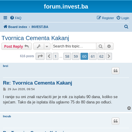
forum.invest.ba
FAQ
Register
Login
S
Board index
INVEST.BA
e
Tvornica Cementa Kakanj
a
Search
Advanced s
Post Reply
r
c
Page
60
of
62
1
58
59
60
61
62
Previous
Next
616 posts
…
h
brzi
Re: Tvornica Cementa Kakanj
P
29 Jun 2026, 09:54
o
s
I ranije su oni znali razvlaciti jer je rok za isplatu 90 dana, koliko se
t
sjećam. Tako da je isplata išla uglavno 75 do 80 dana po odluci.
Incub