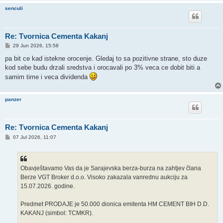
senculi
Re: Tvornica Cementa Kakanj
P
29 Jun 2026, 15:58
o
s
pa bit ce kad istekne orocenje. Gledaj to sa pozitivne strane, sto duze
t
kod sebe budu drzali sredstva i orocavali po 3% veca ce dobit biti a
samim time i veca dividenda
panzer
Re: Tvornica Cementa Kakanj
P
07 Jul 2026, 11:07
o
s
t
Obavještavamo Vas da je Sarajevska berza-burza na zahtjev člana
Berze VGT Broker d.o.o. Visoko zakazala vanrednu aukciju za
15.07.2026. godine.
Predmet PRODAJE je 50.000 dionica emitenta HM CEMENT BIH D.D.
KAKANJ (simbol: TCMKR).