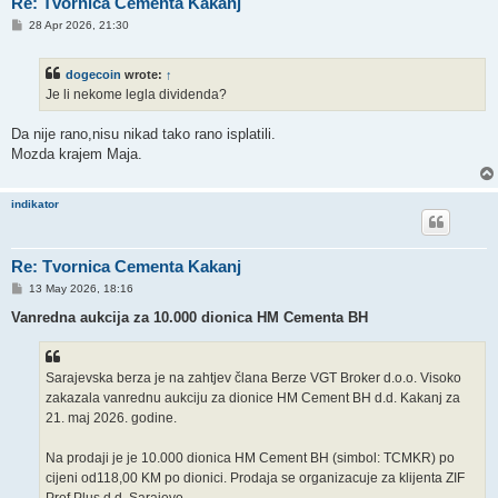
Re: Tvornica Cementa Kakanj
P
28 Apr 2026, 21:30
o
s
t
dogecoin
wrote:
↑
Je li nekome legla dividenda?
Da nije rano,nisu nikad tako rano isplatili.
Mozda krajem Maja.
indikator
Re: Tvornica Cementa Kakanj
P
13 May 2026, 18:16
o
s
Vanredna aukcija za 10.000 dionica HM Cementa BH
t
Sarajevska berza je na zahtjev člana Berze VGT Broker d.o.o. Visoko
zakazala vanrednu aukciju za dionice HM Cement BH d.d. Kakanj za
21. maj 2026. godine.
Na prodaji je je 10.000 dionica HM Cement BH (simbol: TCMKR) po
cijeni od118,00 KM po dionici. Prodaja se organizacuje za klijenta ZIF