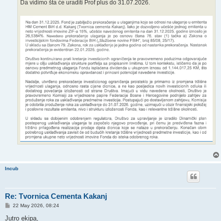
Da vidimo šta će uraditi Prof plus do 31.07.2026.
Incub
Re: Tvornica Cementa Kakanj
P
22 May 2026, 08:24
o
s
Jutro ekipa,