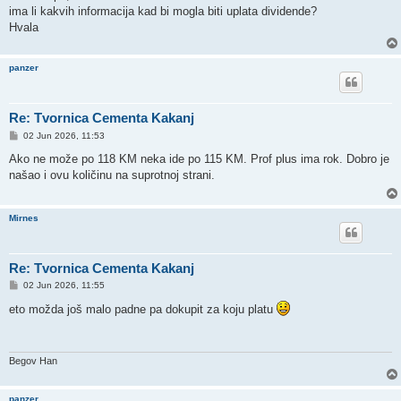
t
ima li kakvih informacija kad bi mogla biti uplata dividende?
Hvala
panzer
Re: Tvornica Cementa Kakanj
P
02 Jun 2026, 11:53
o
s
Ako ne može po 118 KM neka ide po 115 KM. Prof plus ima rok. Dobro je
t
našao i ovu količinu na suprotnoj strani.
Mirnes
Re: Tvornica Cementa Kakanj
P
02 Jun 2026, 11:55
o
s
eto možda još malo padne pa dokupit za koju platu
t
Begov Han
panzer