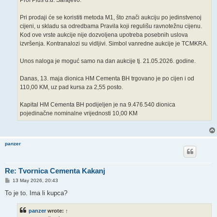
Prof Plus d.d. Sarajevo.
Pri prodaji će se koristiti metoda M1, što znači aukciju po jedinstvenoj
cijeni, u skladu sa odredbama Pravila koji regulišu ravnotežnu cijenu.
Kod ove vrste aukcije nije dozvoljena upotreba posebnih uslova
izvršenja. Kontranalozi su vidljivi. Simbol vanredne aukcije je TCMKRA.
Unos naloga je moguć samo na dan aukcije tj. 21.05.2026. godine.
Danas, 13. maja dionica HM Cementa BH trgovano je po cijen i od
110,00 KM, uz pad kursa za 2,55 posto.
Kapital HM Cementa BH podijeljen je na 9.476.540 dionica
pojedinačne nominalne vrijednosti 10,00 KM
panzer
Re: Tvornica Cementa Kakanj
P
13 May 2026, 20:43
o
s
To je to. Ima li kupca?
t
panzer
wrote:
↑