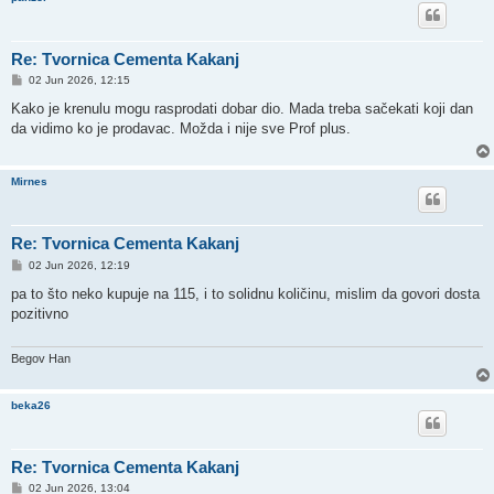
Re: Tvornica Cementa Kakanj
P
02 Jun 2026, 12:15
o
s
Kako je krenulu mogu rasprodati dobar dio. Mada treba sačekati koji dan
t
da vidimo ko je prodavac. Možda i nije sve Prof plus.
Mirnes
Re: Tvornica Cementa Kakanj
P
02 Jun 2026, 12:19
o
s
pa to što neko kupuje na 115, i to solidnu količinu, mislim da govori dosta
t
pozitivno
Begov Han
beka26
Re: Tvornica Cementa Kakanj
P
02 Jun 2026, 13:04