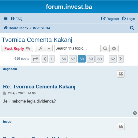
forum.invest.ba
FAQ
Register
Login
S
Board index
INVEST.BA
e
Tvornica Cementa Kakanj
a
Search
Advanced s
Post Reply
r
c
Page
58
of
62
1
56
57
58
59
60
62
Previous
Next
616 posts
…
…
h
dogecoin
Re: Tvornica Cementa Kakanj
P
28 Apr 2026, 14:06
o
s
Je li nekome legla dividenda?
t
Incub