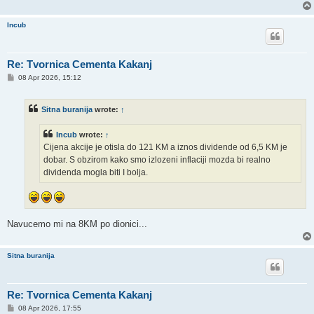
Incub
Re: Tvornica Cementa Kakanj
P
08 Apr 2026, 15:12
o
s
t
Sitna buranija
wrote:
↑
Incub
wrote:
↑
Cijena akcije je otisla do 121 KM a iznos dividende od 6,5 KM je
dobar. S obzirom kako smo izlozeni inflaciji mozda bi realno
dividenda mogla biti I bolja.
Navucemo mi na 8KM po dionici...
Sitna buranija
Re: Tvornica Cementa Kakanj
P
08 Apr 2026, 17:55