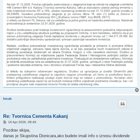
Incub
Re: Tvornica Cementa Kakanj
P
16 Apr 2026, 09:46
o
s
Pozdrav ekipa,
t
danas je Skupstina Dionicara,ako budete imali info o iznosu dividende