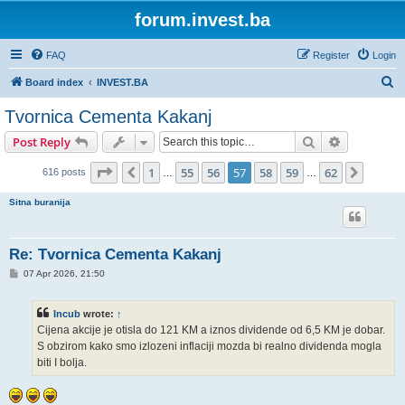
forum.invest.ba
FAQ
Register
Login
S
Board index
INVEST.BA
e
Tvornica Cementa Kakanj
a
Search
Advanced s
Post Reply
r
c
Page
57
of
62
1
55
56
57
58
59
62
Previous
Next
616 posts
…
…
h
Sitna buranija
Re: Tvornica Cementa Kakanj
P
07 Apr 2026, 21:50
o
s
t
Incub
wrote:
↑
Cijena akcije je otisla do 121 KM a iznos dividende od 6,5 KM je dobar.
S obzirom kako smo izlozeni inflaciji mozda bi realno dividenda mogla
biti I bolja.