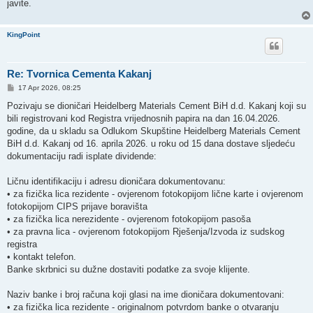
javite.
KingPoint
Re: Tvornica Cementa Kakanj
P
17 Apr 2026, 08:25
o
s
Pozivaju se dioničari Heidelberg Materials Cement BiH d.d. Kakanj koji su
t
bili registrovani kod Registra vrijednosnih papira na dan 16.04.2026.
godine, da u skladu sa Odlukom Skupštine Heidelberg Materials Cement
BiH d.d. Kakanj od 16. aprila 2026. u roku od 15 dana dostave sljedeću
dokumentaciju radi isplate dividende:
Ličnu identifikaciju i adresu dioničara dokumentovanu:
• za fizička lica rezidente - ovjerenom fotokopijom lične karte i ovjerenom
fotokopijom CIPS prijave boravišta
• za fizička lica nerezidente - ovjerenom fotokopijom pasoša
• za pravna lica - ovjerenom fotokopijom Rješenja/Izvoda iz sudskog
registra
• kontakt telefon.
Banke skrbnici su dužne dostaviti podatke za svoje klijente.
Naziv banke i broj računa koji glasi na ime dioničara dokumentovani:
• za fizička lica rezidente - originalnom potvrdom banke o otvaranju