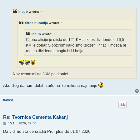
o
s
t
Incub
wrote:
↑
Sitna buranija
wrote:
↑
Incub
wrote:
↑
Cijena akcije je otisla do 121 KM a iznos dividende od 6,5
KM je dobar. S obzirom kako smo izlozeni inflaciji mozda bi
realno dividenda mogla biti I bolja.
Navucemo mi na 8KM po dionici...
Ako Bog da, čim dobit izađe na 75 miliona najmanje
panzer
Re: Tvornica Cementa Kakanj
P
15 Apr 2026, 09:56
o
s
Da vidimo šta će uraditi Prof plus do 31.07.2026.
t