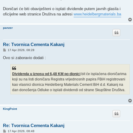
Dioničari će biti obaviješteni o isplati dividende putem javnih glasila i
oficijelne web stranice Društva na adresi
www.heidelbergmaterials.ba
panzer
Re: Tvornica Cementa Kakanj
P
17 Apr 2026, 08:28
o
s
Ovo si zaboravio dodati :
t
Dividenda u iznosu od 6,48 KM po dionici
bit će isplaćena dioničarima
koji su na listi dioničara Registra vrijednosnih papira FBiH registrovani
kao vlasnici dionica Heidelberg Materials Cement BiH d.d. Kakanj na
dan donošenja Odluke o isplati dividendi od strane Skupštine Društva.
KingPoint
Re: Tvornica Cementa Kakanj
P
17 Apr 2026, 08:48