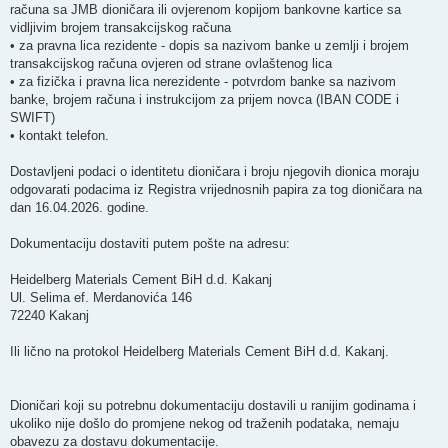
računa sa JMB dioničara ili ovjerenom kopijom bankovne kartice sa
vidljivim brojem transakcijskog računa
• za pravna lica rezidente - dopis sa nazivom banke u zemlji i brojem
transakcijskog računa ovjeren od strane ovlaštenog lica
• za fizička i pravna lica nerezidente - potvrdom banke sa nazivom
banke, brojem računa i instrukcijom za prijem novca (IBAN CODE i
SWIFT)
• kontakt telefon.
Dostavljeni podaci o identitetu dioničara i broju njegovih dionica moraju
odgovarati podacima iz Registra vrijednosnih papira za tog dioničara na
dan 16.04.2026. godine.
Dokumentaciju dostaviti putem pošte na adresu:
Heidelberg Materials Cement BiH d.d. Kakanj
Ul. Selima ef. Merdanovića 146
72240 Kakanj
Ili lično na protokol Heidelberg Materials Cement BiH d.d. Kakanj.
Dioničari koji su potrebnu dokumentaciju dostavili u ranijim godinama i
ukoliko nije došlo do promjene nekog od traženih podataka, nemaju
obavezu za dostavu dokumentacije.