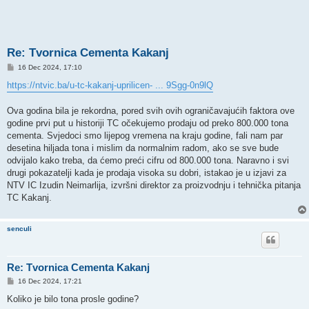
Re: Tvornica Cementa Kakanj
P
16 Dec 2024, 17:10
o
s
https://ntvic.ba/u-tc-kakanj-uprilicen- ... 9Sgg-0n9lQ
t
Ova godina bila je rekordna, pored svih ovih ograničavajućih faktora ove
godine prvi put u historiji TC očekujemo prodaju od preko 800.000 tona
cementa. Svjedoci smo lijepog vremena na kraju godine, fali nam par
desetina hiljada tona i mislim da normalnim radom, ako se sve bude
odvijalo kako treba, da ćemo preći cifru od 800.000 tona. Naravno i svi
drugi pokazatelji kada je prodaja visoka su dobri, istakao je u izjavi za
NTV IC Izudin Neimarlija, izvršni direktor za proizvodnju i tehnička pitanja
TC Kakanj.
senculi
Re: Tvornica Cementa Kakanj
P
16 Dec 2024, 17:21
o
s
Koliko je bilo tona prosle godine?
t