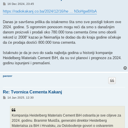
P
16 Dec 2024, 23:45
o
s
https://radiokakanj.co.ba/2024/12/16/he ... N3oHgw8XbA
t
Danas je savršena prilika da istaknemo šta smo sve postigli tokom ove
2024. godine. S ogromnim ponosom mogu reći da smo s današnjim
danom proizveli i prodali oko 780.000 tona cementa čime smo oborili
rekord iz 2008“ kazao je Neimarlija te dodao da do kraja godine očekuje
da će prodaja dostići 800.000 tona cementa.
Istaknuto je da je ovo do sada najbolja godina u historiji kompanije
Heidelberg Materials Cement BiH, da su svi planovi i prognoze za 2024.
godinu ispunjeni i premašeni.
panzer
Re: Tvornica Cementa Kakanj
P
14 Jan 2025, 12:30
o
s
t
Kompanija Heidelberg Materials Cement BiH ostvarila je sve ciljeve za
2024. godinu. Branimir Muidža, generalni direktor Heidelberg
Materialsa za BiH i Hrvatsku, za Oslobođenje govori o ostvarenim