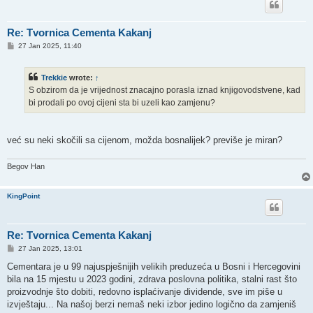
Re: Tvornica Cementa Kakanj
P
27 Jan 2025, 11:40
o
s
t
Trekkie
wrote:
↑
S obzirom da je vrijednost znacajno porasla iznad knjigovodstvene, kad
bi prodali po ovoj cijeni sta bi uzeli kao zamjenu?
već su neki skočili sa cijenom, možda bosnalijek? previše je miran?
Begov Han
KingPoint
Re: Tvornica Cementa Kakanj
P
27 Jan 2025, 13:01
o
s
Cementara je u 99 najuspješnijih velikih preduzeća u Bosni i Hercegovini
t
bila na 15 mjestu u 2023 godini, zdrava poslovna politika, stalni rast što
proizvodnje što dobiti, redovno isplaćivanje dividende, sve im piše u
izvještaju... Na našoj berzi nemaš neki izbor jedino logično da zamjeniš