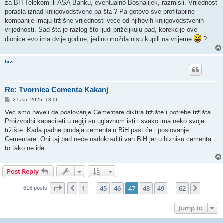
za BH Telekom ili ASA Banku, eventualno Bosnalijek, razmisli. Vrijednost
porasla iznad knjigovodstvene pa šta ? Pa gotovo sve profitabilne
kompanije imaju tržišne vrijednosti veće od njihovih knjigovodstvenih
vrijednosti. Sad šta je razlog što ljudi priželjkuju pad, korekcije ove
dionice evo ima dvije godine, jedino možda nisu kupili na vrijeme
?
brzi
Re: Tvornica Cementa Kakanj
P
27 Jan 2025, 13:06
o
s
Već smo naveli da poslovanje Cementare diktira tržište i potrebe tržišta.
t
Proizvodni kapaciteti u regiji su uglavnom isti i svako ima neko svoje
tržište. Kada padne prodaja cementa u BiH past će i poslovanje
Cementare. Oni taj pad neće nadoknaditi van BiH jer u biznisu cementa
to tako ne ide.
Post Reply
Page
47
of
62
1
45
46
47
48
49
62
Previous
Next
616 posts
…
…
Jump to