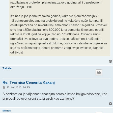
rezultatima u protekloj, planovima za ovu godinu, ali i o poslovnom
okruženju u BiH.
Iza nas je još jedna izazovna godina, kako ste njom zadovoljni?
- S ponosom gledamo na proteklu godinu koja će u našoj kompaniji
ostati upamćena po rekordu koji smo oborili nakon 16 godina. Proizveli
smo i na tržište plasirali oko 800.000 tona cementa, čime smo oborili
rekord iz 2008. godine koji je iznosio 770.000 tona. Ostvarili smo i
premašili sve ciljeve za ovu godinu, dok se naš cement i naš beton
ugrađivao u najvažnije infrastrukturne, poslovne i stambene objekte za
koje su naši materijali idealni primarno zbog svoje kvalitete, trajnosti,
održivosti.
Trekkie
Re: Tvornica Cementa Kakanj
P
27 Jan 2025, 10:25
o
s
S obzirom da je vrijednost znacajno porasla iznad knjigovodstvene, kad
t
bi prodali po ovoj cijeni sta bi uzeli kao zamjenu?
Mirnes