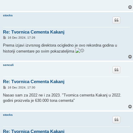
stocks
Re: Tvornica Cementa Kakanj
P
16 Dec 2024, 17:26
o
s
Prema izjavi izvrsnog direktora ocigledno je ovo rekordna godina u
t
historiji cementare po svim pokazateljima
senculi
Re: Tvornica Cementa Kakanj
P
16 Dec 2024, 17:30
o
s
Nasao sam za 2022 ne i za 2023. "Tvornica cementa Kakanj u 2022.
t
godini proizvela je 630.000 tona cementa"
stocks
Re: Tvornica Cementa Kakanj