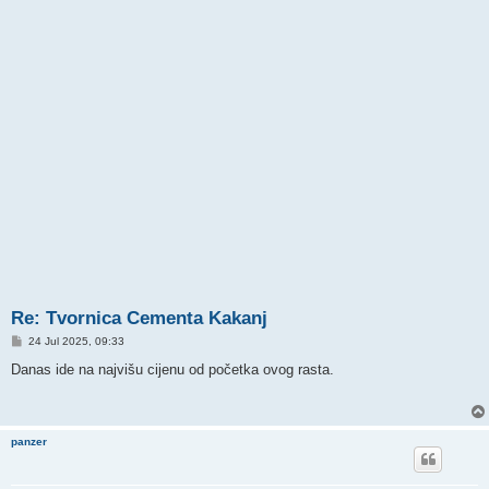
Re: Tvornica Cementa Kakanj
P
24 Jul 2025, 09:33
o
s
Danas ide na najvišu cijenu od početka ovog rasta.
t
panzer