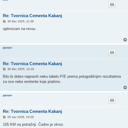
Re: Tvornica Cementa Kakanj
P
30 Dec 2025, 11:38
o
s
optimizam na nivou.
t
panzer
Re: Tvornica Cementa Kakanj
P
30 Dec 2025, 12:16
o
s
Bilo bi dobro napraviti neku tabelu P/E prema polugodišnjim rezultatima
t
za ove neke emitente koje pratimo.
panzer
Re: Tvornica Cementa Kakanj
P
05 Jan 2026, 10:28
o
s
105 KM na potražnji. Čudno je skroz.
t