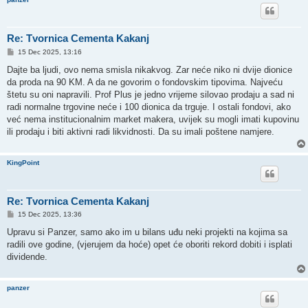
Re: Tvornica Cementa Kakanj
P
15 Dec 2025, 13:16
o
s
Dajte ba ljudi, ovo nema smisla nikakvog. Zar neće niko ni dvije dionice
t
da proda na 90 KM. A da ne govorim o fondovskim tipovima. Najveću
štetu su oni napravili. Prof Plus je jedno vrijeme silovao prodaju a sad ni
radi normalne trgovine neće i 100 dionica da trguje. I ostali fondovi, ako
već nema institucionalnim market makera, uvijek su mogli imati kupovinu
ili prodaju i biti aktivni radi likvidnosti. Da su imali poštene namjere.
KingPoint
Re: Tvornica Cementa Kakanj
P
15 Dec 2025, 13:36
o
s
Upravu si Panzer, samo ako im u bilans uđu neki projekti na kojima sa
t
radili ove godine, (vjerujem da hoće) opet će oboriti rekord dobiti i isplati
dividende.
panzer