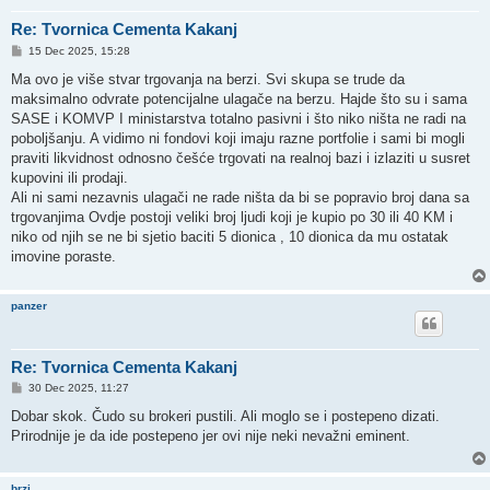
Re: Tvornica Cementa Kakanj
P
15 Dec 2025, 15:28
o
s
Ma ovo je više stvar trgovanja na berzi. Svi skupa se trude da
t
maksimalno odvrate potencijalne ulagače na berzu. Hajde što su i sama
SASE i KOMVP I ministarstva totalno pasivni i što niko ništa ne radi na
poboljšanju. A vidimo ni fondovi koji imaju razne portfolie i sami bi mogli
praviti likvidnost odnosno češće trgovati na realnoj bazi i izlaziti u susret
kupovini ili prodaji.
Ali ni sami nezavnis ulagači ne rade ništa da bi se popravio broj dana sa
trgovanjima Ovdje postoji veliki broj ljudi koji je kupio po 30 ili 40 KM i
niko od njih se ne bi sjetio baciti 5 dionica , 10 dionica da mu ostatak
imovine poraste.
panzer
Re: Tvornica Cementa Kakanj
P
30 Dec 2025, 11:27
o
s
Dobar skok. Čudo su brokeri pustili. Ali moglo se i postepeno dizati.
t
Prirodnije je da ide postepeno jer ovi nije neki nevažni eminent.
brzi