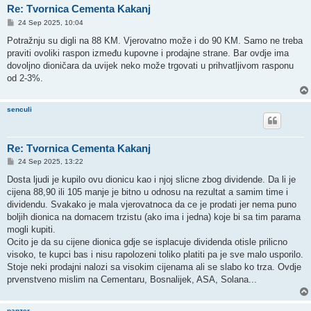
Re: Tvornica Cementa Kakanj
P
24 Sep 2025, 10:04
o
s
Potražnju su digli na 88 KM. Vjerovatno može i do 90 KM. Samo ne treba
t
praviti ovoliki raspon između kupovne i prodajne strane. Bar ovdje ima
dovoljno dioničara da uvijek neko može trgovati u prihvatljivom rasponu
od 2-3%.
senculi
Re: Tvornica Cementa Kakanj
P
24 Sep 2025, 13:22
o
s
Dosta ljudi je kupilo ovu dionicu kao i njoj slicne zbog dividende. Da li je
t
cijena 88,90 ili 105 manje je bitno u odnosu na rezultat a samim time i
dividendu. Svakako je mala vjerovatnoca da ce je prodati jer nema puno
boljih dionica na domacem trzistu (ako ima i jedna) koje bi sa tim parama
mogli kupiti.
Ocito je da su cijene dionica gdje se isplacuje dividenda otisle prilicno
visoko, te kupci bas i nisu rapolozeni toliko platiti pa je sve malo usporilo.
Stoje neki prodajni nalozi sa visokim cijenama ali se slabo ko trza. Ovdje
prvenstveno mislim na Cementaru, Bosnalijek, ASA, Solana...
panzer