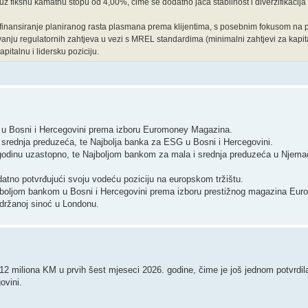
 fiksnu kamatnu stopu od 4,00%, čime se dodatno jača stabilnost i diverzifikacija i
finansiranje planiranog rasta plasmana prema klijentima, s posebnim fokusom na 
anju regulatornih zahtjeva u vezi s MREL standardima (minimalni zahtjevi za kapita
italnu i lidersku poziciju.
a u Bosni i Hercegovini prema izboru Euromoney Magazina.
i srednja preduzeća, te Najbolja banka za ESG u Bosni i Hercegovini.
godinu uzastopno, te Najboljom bankom za mala i srednja preduzeća u Njemačk
datno potvrđujući svoju vodeću poziciju na europskom tržištu.
jboljom bankom u Bosni i Hercegovini prema izboru prestižnog magazina Eur
držanoj sinoć u Londonu.
 112 miliona KM u prvih šest mjeseci 2026. godine, čime je još jednom potvrdi
ovini.