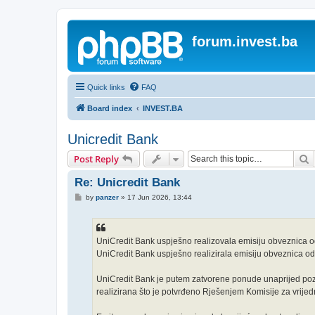
forum.invest.ba
Quick links
FAQ
Board index
INVEST.BA
Unicredit Bank
S
Post Reply
Re: Unicredit Bank
P
by
panzer
»
17 Jun 2026, 13:44
o
s
t
UniCredit Bank uspješno realizovala emisiju obveznica 
UniCredit Bank uspješno realizirala emisiju obveznica od 
UniCredit Bank je putem zatvorene ponude unaprijed pozn
realizirana što je potvrđeno Rješenjem Komisije za vrije