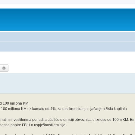
earch
Advanced search
od 100 miliona KM
100 miliona KM uz kamatu od 4%, za rast kreditiranja i jačanje tržišta kapitala.
atim investitorima ponudila učešće u emisiji obveznica u iznosu od 100m KM. Emi
dnosne papire FBiH o uspješnosti emisije.