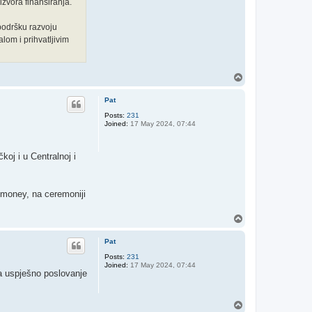
zvora finansiranja.
podršku razvoju
lom i prihvatljivim
T
o
p
Pat
Posts:
231
Joined:
17 May 2024, 07:44
oj i u Centralnoj i
omoney, na ceremoniji
T
o
p
Pat
Posts:
231
Joined:
17 May 2024, 07:44
la uspješno poslovanje
T