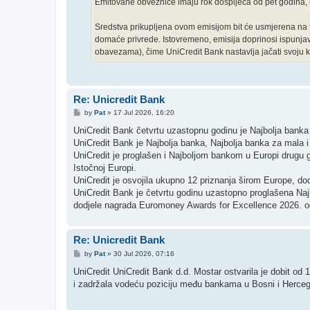
Emitovane obveznice imaju rok dospijeća od pet godina, uz
Sredstva prikupljena ovom emisijom bit će usmjerena na 
domaće privrede. Istovremeno, emisija doprinosi ispunjav
obavezama), čime UniCredit Bank nastavlja jačati svoju kap
Re: Unicredit Bank
P
by
Pat
»
17 Jul 2026, 16:20
o
s
UniCredit Bank četvrtu uzastopnu godinu je Najbolja bank
t
UniCredit Bank je Najbolja banka, Najbolja banka za mala 
UniCredit je proglašen i Najboljom bankom u Europi drugu 
Istočnoj Europi.
UniCredit je osvojila ukupno 12 priznanja širom Europe, do
UniCredit Bank je četvrtu godinu uzastopno proglašena Na
dodjele nagrada Euromoney Awards for Excellence 2026. o
Re: Unicredit Bank
P
by
Pat
»
30 Jul 2026, 07:16
o
s
UniCredit UniCredit Bank d.d. Mostar ostvarila je dobit od
t
i zadržala vodeću poziciju među bankama u Bosni i Herceg