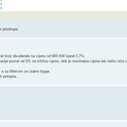
e preskupa.
vrat kroz divudendu na cijenu od 900 KM ispod 3,7%.
tavlja povrat od 5% na tržišnu cijenu, dok je nominalna cijena tek nešto niža 
i, a sa Mtel-om se stalno trguje.
h primjera...