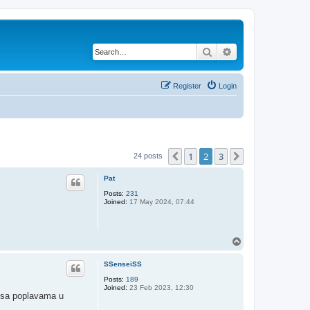
Search
Advanced search
Register
Login
1
2
3
Previous
Next
24 posts
Pat
Posts:
231
Joined:
17 May 2024, 07:44
T
o
p
SSenseiSS
Posts:
189
Joined:
23 Feb 2023, 12:30
i sa poplavama u