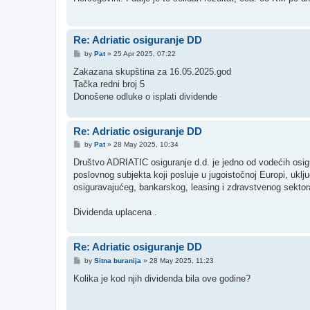
Re: Adriatic osiguranje DD
P
by
Pat
»
25 Apr 2025, 07:22
o
s
Zakazana skupština za 16.05.2025.god
t
Tačka redni broj 5
Donošene odluke o isplati dividende
Re: Adriatic osiguranje DD
P
by
Pat
»
28 May 2025, 10:34
o
s
Društvo ADRIATIC osiguranje d.d. je jedno od vodećih osig
t
poslovnog subjekta koji posluje u jugoistočnoj Europi, uklj
osiguravajućeg, bankarskog, leasing i zdravstvenog sektora
Dividenda uplacena .
Re: Adriatic osiguranje DD
P
by
Sitna buranija
»
28 May 2025, 11:23
o
s
Kolika je kod njih dividenda bila ove godine?
t