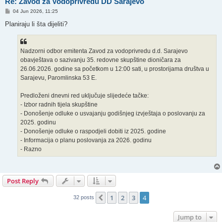
Re: Zavod za Vodoprivredu DD Sarajevo
P
04 Jun 2026, 11:25
o
s
Planiraju li šta dijeliti?
t
Nadzorni odbor emitenta Zavod za vodoprivredu d.d. Sarajevo
obavještava o sazivanju 35. redovne skupštine dioničara za
26.06.2026. godine sa početkom u 12:00 sati, u prostorijama društva u
Sarajevu, Paromlinska 53 E.
Predloženi dnevni red uključuje slijedeće tačke:
- Izbor radnih tijela skupštine
- Donošenje odluke o usvajanju godišnjeg izvještaja o poslovanju za
2025. godinu
- Donošenje odluke o raspodjeli dobiti iz 2025. godine
- Informacija o planu poslovanja za 2026. godinu
- Razno
Post Reply
1
2
3
4
Previous
32 posts
Jump to