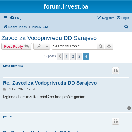
forum.invest.ba
FAQ
Register
Login
S
Board index
INVEST.BA
e
Zavod za Vodoprivredu DD Sarajevo
a
Search
Advanced s
Post Reply
r
c
1
2
3
4
Previous
32 posts
h
Sitna buranija
Re: Zavod za Vodoprivredu DD Sarajevo
P
03 Feb 2026, 12:54
o
s
Izgleda da je rezultat približno kao prošle godine...
t
panzer