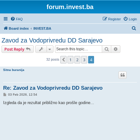
forum.invest.ba
FAQ
Register
Login
S
Board index
INVEST.BA
e
Zavod za Vodoprivredu DD Sarajevo
a
Search
Advanced s
Post Reply
r
c
1
2
3
4
Previous
32 posts
h
Sitna buranija
Re: Zavod za Vodoprivredu DD Sarajevo
P
03 Feb 2026, 12:54
o
s
Izgleda da je rezultat približno kao prošle godine...
t