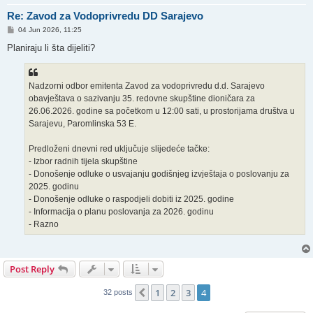
Re: Zavod za Vodoprivredu DD Sarajevo
P
04 Jun 2026, 11:25
o
s
Planiraju li šta dijeliti?
t
Nadzorni odbor emitenta Zavod za vodoprivredu d.d. Sarajevo
obavještava o sazivanju 35. redovne skupštine dioničara za
26.06.2026. godine sa početkom u 12:00 sati, u prostorijama društva u
Sarajevu, Paromlinska 53 E.
Predloženi dnevni red uključuje slijedeće tačke:
- Izbor radnih tijela skupštine
- Donošenje odluke o usvajanju godišnjeg izvještaja o poslovanju za
2025. godinu
- Donošenje odluke o raspodjeli dobiti iz 2025. godine
- Informacija o planu poslovanja za 2026. godinu
- Razno
Post Reply
1
2
3
4
Previous
32 posts