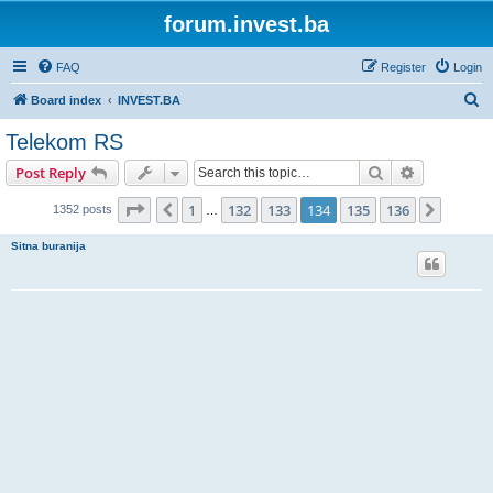
forum.invest.ba
FAQ
Register
Login
S
Board index
INVEST.BA
e
Telekom RS
a
Search
Advanced s
Post Reply
r
c
Page
134
of
136
1
132
133
134
135
136
Previous
Next
1352 posts
…
h
Sitna buranija