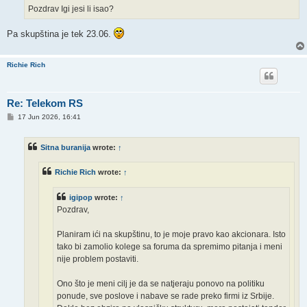
Pozdrav Igi jesi li isao?
Pa skupština je tek 23.06.
Richie Rich
Re: Telekom RS
P
17 Jun 2026, 16:41
o
s
t
Sitna buranija
wrote:
↑
Richie Rich
wrote:
↑
igipop
wrote:
↑
Pozdrav,
Planiram ići na skupštinu, to je moje pravo kao akcionara. Isto
tako bi zamolio kolege sa foruma da spremimo pitanja i meni
nije problem postaviti.
Ono što je meni cilj je da se natjeraju ponovo na politiku
ponude, sve poslove i nabave se rade preko firmi iz Srbije.