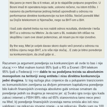
Ma jasno je meni šta si ti rekao, ali je to stajalište potpuno pogrešno. U
Bosni imaš tri operatera koja rade, uslovno rečeno, na istom tržištu. I
naravno da performanse jednog trebaš upoređivati u odnosu na
performanse direktne konkurencije na tom tržištu. Nećeš porediti Mtel
sa Dojče telekomom iz Njemačke, nego sa BHT-om u BiH.
I baš zato starleti treba na nos nabiti odnos rezultata, dividende i keša
BHT-a u odnosu na Mtelov. Ja da sam u BL svakako bih otišao na
skupštinu i sam ove stvari potencirao, ali nisam pa mi nije izvodivo.
By the way, Mtel je uvijek davao skoro duplo veći povrat u odnosu na
tržišnu cijenu nego BHT, a to više nije slučaj... E zato je bitno poređenje
sa konkurencijom, da znaš gdje si...
Razumem ja argument poredjenja sa konkurencijom ali ovde to bas i nije
slucaj >>> Mtel mahom koristi 95% ljudi u RS a Eronet i BH telekom
95% ljudi u Federaciji >>>
dakle to su podeljena trzista sa absolutnim
monopolom na teritoriji svog entiteta i nisu direktna konkurencija
jedni drugima
. Iz tog razloga plus cinjenice da u polupanim tranzicionim
ex komunisitickim zemljama sa divljom primenom kapitalizma poredjenje
bilo kakvih finansijskih izvestaja absolutno gubi smisao smatram da
poredjenje jednih sa drugima je nevazno jer: a) Svako igra svoju igru kada
zakoci internet u FBIH 99% niko od 65% stanovnistva tamo nece preci
na Mtel; b) poredjenje finansijskih izvestaja nema smisla ako isti nisu
validirani i ne prikazuju stvarno stanje - a ne prikazuju. Radio sam na 100