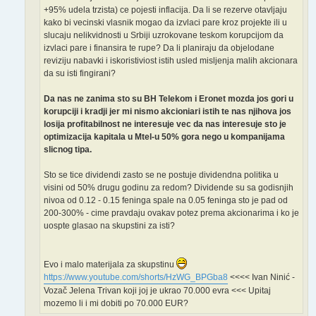
+95% udela trzista) ce pojesti inflacija. Da li se rezerve otavljaju
kako bi vecinski vlasnik mogao da izvlaci pare kroz projekte ili u
slucaju nelikvidnosti u Srbiji uzrokovane teskom korupcijom da
izvlaci pare i finansira te rupe? Da li planiraju da objelodane
reviziju nabavki i iskoristiviost istih usled misljenja malih akcionara
da su isti fingirani?
Da nas ne zanima sto su BH Telekom i Eronet mozda jos gori u
korupciji i kradji jer mi nismo akcioniari istih te nas njihova jos
losija profitabilnost ne interesuje vec da nas interesuje sto je
optimizacija kapitala u Mtel-u 50% gora nego u kompanijama
slicnog tipa.
Sto se tice dividendi zasto se ne postuje dividendna politika u
visini od 50% drugu godinu za redom? Dividende su sa godisnjih
nivoa od 0.12 - 0.15 feninga spale na 0.05 feninga sto je pad od
200-300% - cime pravdaju ovakav potez prema akcionarima i ko je
uospte glasao na skupstini za isti?
Evo i malo materijala za skupstinu
https://www.youtube.com/shorts/HzWG_BPGba8
<<<< Ivan Ninić -
Vozač Jelena Trivan koji joj je ukrao 70.000 evra <<< Upitaj
mozemo li i mi dobiti po 70.000 EUR?