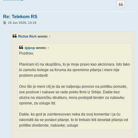
Re: Telekom RS
P
16 Jun 2026, 13:19
o
s
t
Richie Rich
wrote:
↑
igipop
wrote:
↑
Pozdrav,
Planiram ići na skupštinu, to je moje pravo kao akcionara. Isto tako
bi zamolio kolege sa foruma da spremimo pitanja i meni nije
problem postaviti.
Ono što je meni cilj je da se natjeraju ponovo na politiku ponude,
sve poslove i nabave se rade preko firmi iz Srbije. Dakle bez
obzira na vlasničku strukturu, mora postojati tender za nabavku
opreme, za usluge itd.
Dakle, ko god je zainteresovan neka da svoj komentar i ja ću
iskoristiti da se postavi pitanje. to bi trebalo biti desetak pitanja od
politike dividende, nabavke, usluge