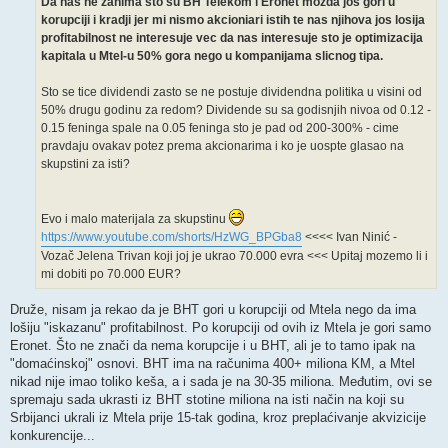
Da nas ne zanima sto su BH Telekom i Eronet mozda jos gori u
korupciji i kradji jer mi nismo akcioniari istih te nas njihova jos losija
profitabilnost ne interesuje vec da nas interesuje sto je optimizacija
kapitala u Mtel-u 50% gora nego u kompanijama slicnog tipa.
Sto se tice dividendi zasto se ne postuje dividendna politika u visini od
50% drugu godinu za redom? Dividende su sa godisnjih nivoa od 0.12 -
0.15 feninga spale na 0.05 feninga sto je pad od 200-300% - cime
pravdaju ovakav potez prema akcionarima i ko je uospte glasao na
skupstini za isti?
Evo i malo materijala za skupstinu
https://www.youtube.com/shorts/HzWG_BPGba8
<<<< Ivan Ninić -
Vozač Jelena Trivan koji joj je ukrao 70.000 evra <<< Upitaj mozemo li i
mi dobiti po 70.000 EUR?
Druže, nisam ja rekao da je BHT gori u korupciji od Mtela nego da ima
lošiju "iskazanu" profitabilnost. Po korupciji od ovih iz Mtela je gori samo
Eronet. Što ne znači da nema korupcije i u BHT, ali je to tamo ipak na
"domaćinskoj" osnovi. BHT ima na računima 400+ miliona KM, a Mtel
nikad nije imao toliko keša, a i sada je na 30-35 miliona. Međutim, ovi se
spremaju sada ukrasti iz BHT stotine miliona na isti način na koji su
Srbijanci ukrali iz Mtela prije 15-tak godina, kroz preplaćivanje akvizicije
konkurencije...