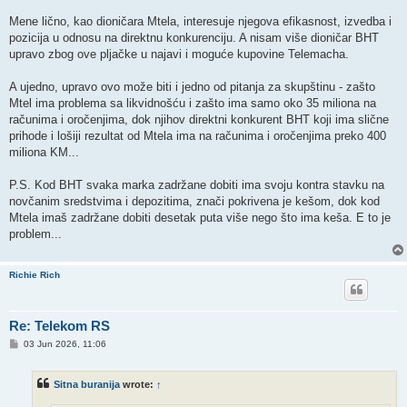
Mene lično, kao dioničara Mtela, interesuje njegova efikasnost, izvedba i
pozicija u odnosu na direktnu konkurenciju. A nisam više dioničar BHT
upravo zbog ove pljačke u najavi i moguće kupovine Telemacha.
A ujedno, upravo ovo može biti i jedno od pitanja za skupštinu - zašto
Mtel ima problema sa likvidnošću i zašto ima samo oko 35 miliona na
računima i oročenjima, dok njihov direktni konkurent BHT koji ima slične
prihode i lošiji rezultat od Mtela ima na računima i oročenjima preko 400
miliona KM...
P.S. Kod BHT svaka marka zadržane dobiti ima svoju kontra stavku na
novčanim sredstvima i depozitima, znači pokrivena je kešom, dok kod
Mtela imaš zadržane dobiti desetak puta više nego što ima keša. E to je
problem...
Richie Rich
Re: Telekom RS
P
03 Jun 2026, 11:06
o
s
t
Sitna buranija
wrote:
↑