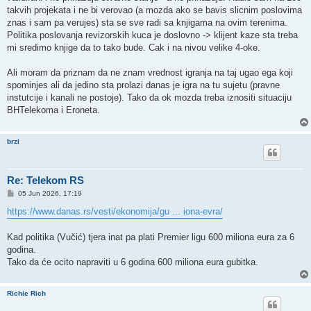
takvih projekata i ne bi verovao (a mozda ako se bavis slicnim poslovima
znas i sam pa verujes) sta se sve radi sa knjigama na ovim terenima.
Politika poslovanja revizorskih kuca je doslovno -> klijent kaze sta treba
mi sredimo knjige da to tako bude. Cak i na nivou velike 4-oke.
Ali moram da priznam da ne znam vrednost igranja na taj ugao ega koji
spominjes ali da jedino sta prolazi danas je igra na tu sujetu (pravne
instutcije i kanali ne postoje). Tako da ok mozda treba iznositi situaciju
BHTelekoma i Eroneta.
brzi
Re: Telekom RS
P
05 Jun 2026, 17:19
o
s
https://www.danas.rs/vesti/ekonomija/gu ... iona-evra/
t
Kad politika (Vučić) tjera inat pa plati Premier ligu 600 miliona eura za 6
godina.
Tako da će ocito napraviti u 6 godina 600 miliona eura gubitka.
Richie Rich