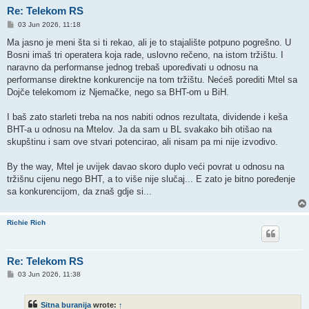
Re: Telekom RS
P
03 Jun 2026, 11:18
o
s
Ma jasno je meni šta si ti rekao, ali je to stajalište potpuno pogrešno. U
t
Bosni imaš tri operatera koja rade, uslovno rečeno, na istom tržištu. I
naravno da performanse jednog trebaš upoređivati u odnosu na
performanse direktne konkurencije na tom tržištu. Nećeš porediti Mtel sa
Dojče telekomom iz Njemačke, nego sa BHT-om u BiH.
I baš zato starleti treba na nos nabiti odnos rezultata, dividende i keša
BHT-a u odnosu na Mtelov. Ja da sam u BL svakako bih otišao na
skupštinu i sam ove stvari potencirao, ali nisam pa mi nije izvodivo.
By the way, Mtel je uvijek davao skoro duplo veći povrat u odnosu na
tržišnu cijenu nego BHT, a to više nije slučaj... E zato je bitno poređenje
sa konkurencijom, da znaš gdje si...
Richie Rich
Re: Telekom RS
P
03 Jun 2026, 11:38
o
s
t
Sitna buranija
wrote:
↑