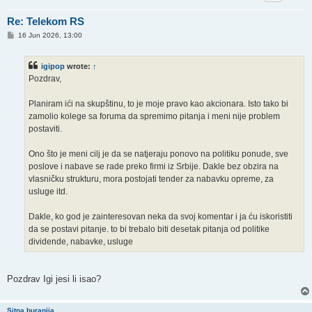
Re: Telekom RS
P
16 Jun 2026, 13:00
o
s
t
igipop
wrote:
↑
Pozdrav,
Planiram ići na skupštinu, to je moje pravo kao akcionara. Isto tako bi
zamolio kolege sa foruma da spremimo pitanja i meni nije problem
postaviti.
Ono što je meni cilj je da se natjeraju ponovo na politiku ponude, sve
poslove i nabave se rade preko firmi iz Srbije. Dakle bez obzira na
vlasničku strukturu, mora postojati tender za nabavku opreme, za
usluge itd.
Dakle, ko god je zainteresovan neka da svoj komentar i ja ću iskoristiti
da se postavi pitanje. to bi trebalo biti desetak pitanja od politike
dividende, nabavke, usluge
Pozdrav Igi jesi li isao?
Sitna buranija