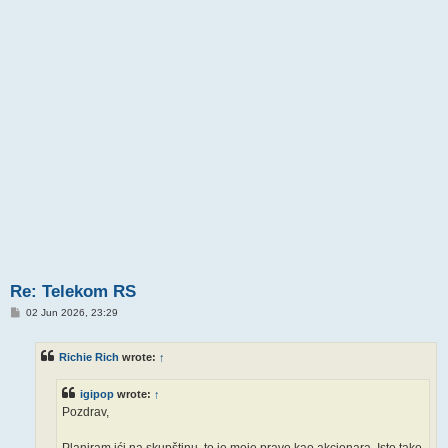
Re: Telekom RS
P
02 Jun 2026, 23:29
o
s
t
Richie Rich
wrote:
↑
igipop
wrote:
↑
Pozdrav,
Planiram ići na skupštinu, to je moje pravo kao akcionara. Isto tako