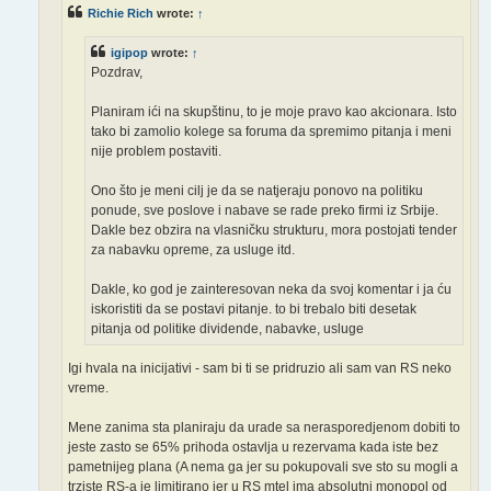
Richie Rich
wrote:
↑
igipop
wrote:
↑
Pozdrav,
Planiram ići na skupštinu, to je moje pravo kao akcionara. Isto
tako bi zamolio kolege sa foruma da spremimo pitanja i meni
nije problem postaviti.
Ono što je meni cilj je da se natjeraju ponovo na politiku
ponude, sve poslove i nabave se rade preko firmi iz Srbije.
Dakle bez obzira na vlasničku strukturu, mora postojati tender
za nabavku opreme, za usluge itd.
Dakle, ko god je zainteresovan neka da svoj komentar i ja ću
iskoristiti da se postavi pitanje. to bi trebalo biti desetak
pitanja od politike dividende, nabavke, usluge
Igi hvala na inicijativi - sam bi ti se pridruzio ali sam van RS neko
vreme.
Mene zanima sta planiraju da urade sa nerasporedjenom dobiti to
jeste zasto se 65% prihoda ostavlja u rezervama kada iste bez
pametnijeg plana (A nema ga jer su pokupovali sve sto su mogli a
trziste RS-a je limitirano jer u RS mtel ima absolutni monopol od