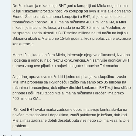
Druže, nisam ja rekao da je BHT gori u korupciji od Mtela nego da ima
lošiju "iskazanu" profitabilnost. Po korupciji od ovih iz Mtela je gori samo
Eronet. Što ne znači da nema korupcije i u BHT, ali je to tamo ipak na
"domaćinskoj" osnovi. BHT ima na računima 400+ miliona KM, a Mtel
nikad nije imao toliko keša, a i sada je na 30-35 miliona. Međutim, ovi
se spremaju sada ukrasti iz BHT stotine miliona na isti način na koji su
Srbijanci ukrali iz Mtela prije 15-tak godina, kroz preplaćivanje akvizicije
konkurencije...
Mene lično, kao dioničara Mtela, interesuje njegova efikasnost, izvedba
i pozicija u odnosu na direktnu konkurenciju. A nisam više dioničar BHT
upravo zbog ove pljačke u najavi i moguće kupovine Telemacha.
A ujedno, upravo ovo može biti i jedno od pitanja za skupštinu - zašto
Mtel ima problema sa likvidnošću i zašto ima samo oko 35 miliona na
računima i oročenjima, dok njihov direktni konkurent BHT koji ima slične
prihode i lošiji rezultat od Mtela ima na računima i oročenjima preko
400 miliona KM...
P.S. Kod BHT svaka marka zadržane dobiti ima svoju kontra stavku na
novčanim sredstvima i depozitima, znači pokrivena je kešom, dok kod
Mtela imaš zadržane dobiti desetak puta više nego što ima keša. E to je
problem...