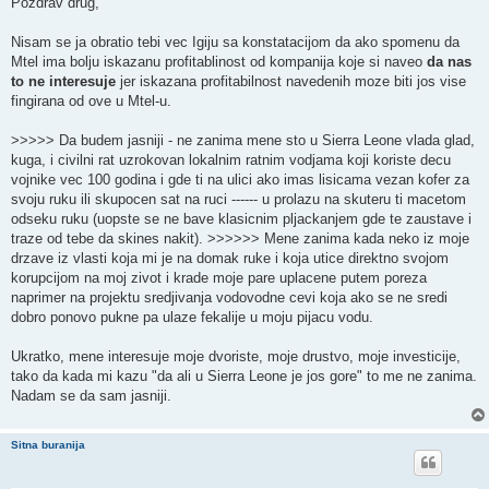
Pozdrav drug,
Nisam se ja obratio tebi vec Igiju sa konstatacijom da ako spomenu da
Mtel ima bolju iskazanu profitablinost od kompanija koje si naveo
da nas
to ne interesuje
jer iskazana profitabilnost navedenih moze biti jos vise
fingirana od ove u Mtel-u.
>>>>> Da budem jasniji - ne zanima mene sto u Sierra Leone vlada glad,
kuga, i civilni rat uzrokovan lokalnim ratnim vodjama koji koriste decu
vojnike vec 100 godina i gde ti na ulici ako imas lisicama vezan kofer za
svoju ruku ili skupocen sat na ruci ------ u prolazu na skuteru ti macetom
odseku ruku (uopste se ne bave klasicnim pljackanjem gde te zaustave i
traze od tebe da skines nakit). >>>>>> Mene zanima kada neko iz moje
drzave iz vlasti koja mi je na domak ruke i koja utice direktno svojom
korupcijom na moj zivot i krade moje pare uplacene putem poreza
naprimer na projektu sredjivanja vodovodne cevi koja ako se ne sredi
dobro ponovo pukne pa ulaze fekalije u moju pijacu vodu.
Ukratko, mene interesuje moje dvoriste, moje drustvo, moje investicije,
tako da kada mi kazu "da ali u Sierra Leone je jos gore" to me ne zanima.
Nadam se da sam jasniji.
Sitna buranija