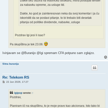
Dakle bez obzira na vlasničku strukturu, mora postojati tender
za nabavku opreme, za usluge itd.
Dakle, ko god je zainteresovan neka da svoj komentar i ja ću
iskoristiti da se postavi pitanje. to bi trebalo biti desetak
pitanja od politike dividende, nabavke, usluge
Pozdrav Igi jesi li isao?
Pa skupština je tek 23.06.
Ivinjavam se @Buranijo @Igi spremam CFA potpuno sam zglajzo.
Sitna buranija
Re: Telekom RS
P
22 Jun 2026, 17:27
o
s
t
igipop
wrote:
↑
Pozdrav,
Planiram ići na skupštinu, to je moje pravo kao akcionara. Isto tako bi