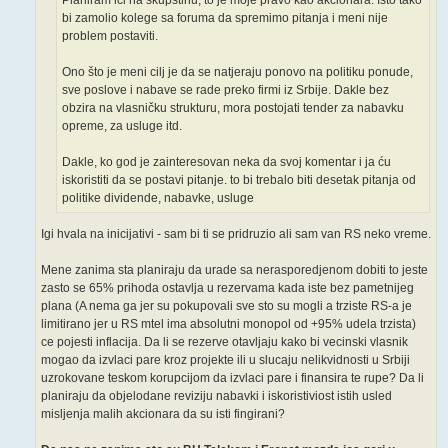
bi zamolio kolege sa foruma da spremimo pitanja i meni nije
problem postaviti.
Ono što je meni cilj je da se natjeraju ponovo na politiku ponude,
sve poslove i nabave se rade preko firmi iz Srbije. Dakle bez
obzira na vlasničku strukturu, mora postojati tender za nabavku
opreme, za usluge itd.
Dakle, ko god je zainteresovan neka da svoj komentar i ja ću
iskoristiti da se postavi pitanje. to bi trebalo biti desetak pitanja od
politike dividende, nabavke, usluge
Igi hvala na inicijativi - sam bi ti se pridruzio ali sam van RS neko vreme.
Mene zanima sta planiraju da urade sa nerasporedjenom dobiti to jeste
zasto se 65% prihoda ostavlja u rezervama kada iste bez pametnijeg
plana (A nema ga jer su pokupovali sve sto su mogli a trziste RS-a je
limitirano jer u RS mtel ima absolutni monopol od +95% udela trzista)
ce pojesti inflacija. Da li se rezerve otavljaju kako bi vecinski vlasnik
mogao da izvlaci pare kroz projekte ili u slucaju nelikvidnosti u Srbiji
uzrokovane teskom korupcijom da izvlaci pare i finansira te rupe? Da li
planiraju da objelodane reviziju nabavki i iskoristiviost istih usled
misljenja malih akcionara da su isti fingirani?