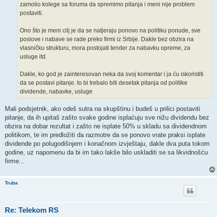
zamolio kolege sa foruma da spremimo pitanja i meni nije problem
postaviti.
Ono što je meni cilj je da se natjeraju ponovo na politiku ponude, sve
poslove i nabave se rade preko firmi iz Srbije. Dakle bez obzira na
vlasničku strukturu, mora postojati tender za nabavku opreme, za
usluge itd.
Dakle, ko god je zainteresovan neka da svoj komentar i ja ću iskoristiti
da se postavi pitanje. to bi trebalo biti desetak pitanja od politike
dividende, nabavke, usluge
Mali podsjetnik, ako odeš sutra na skupštinu i budeš u prilici postaviti
pitanje, da ih upitaš zašto svake godine isplaćuju sve nižu dividendu bez
obzira na dobar rezultat i zašto ne isplate 50% u skladu sa dividendnom
politikom, te im predložiti da razmotre da se ponovo vrate praksi isplate
dividende po polugodišnjem i konačnom izvještaju, dakle dva puta tokom
godine, uz napomenu da bi im tako lakše bilo uskladiti se sa likvidnošću
firme...
Truba
Re: Telekom RS