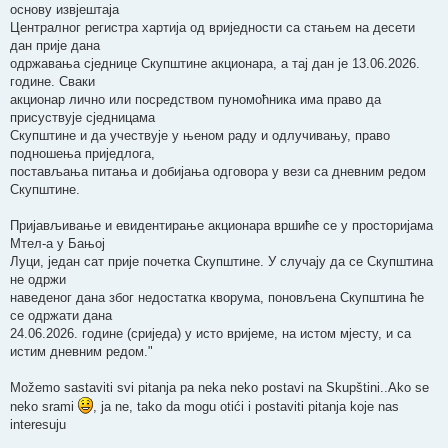
основу извјештаја
Централног регистра хартија од вриједности са стањем на десети
дан прије дана
одржавања сједнице Скупштине акционара, а тај дан је 13.06.2026.
године. Сваки
акционар лично или посредством пуномоћника има право да
присуствује сједницама
Скупштине и да учествује у њеном раду и одлучивању, право
подношења приједлога,
постављања питања и добијања одговора у вези са дневним редом
Скупштине.
Пријављивање и евидентирање акционара вршиће се у просторијама
Мтел-а у Бањој
Луци, један сат прије почетка Скупштине. У случају да се Скупштина
не одржи
наведеног дана због недостатка кворума, поновљена Скупштина ће
се одржати дана
24.06.2026. године (сриједа) у исто вријеме, на истом мјесту, и са
истим дневним редом."
Možemo sastaviti svi pitanja pa neka neko postavi na Skupštini..Ako se
neko srami
, ja ne, tako da mogu otići i postaviti pitanja koje nas
interesuju