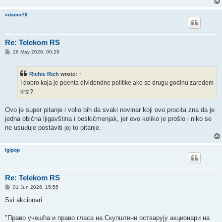
vdamir78
Re: Telekom RS
P
26 May 2026, 00:28
o
s
t
Richie Rich
wrote:
↑
I dobro koja je poenta dividendne politike ako se drugu godinu zaredom
krsi?
Ovo je super pitanje i volio bih da svaki novinar koji ovo procita zna da je
jedna obična ljigavština i beskiĉmenjak, jer evo koliko je prošlo i niko se
ne usuđuje postaviti joj to pitanje.
igipop
Re: Telekom RS
P
01 Jun 2026, 15:55
o
s
Svi akcionari:
t
"Право учешћа и право гласа на Скупштини остварују акционари на