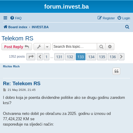
forum.invest.ba
FAQ
Register
Login
S
Board index
INVEST.BA
e
Telekom RS
a
Search
Advanced s
Post Reply
r
c
Page
133
of
136
1
131
132
133
134
135
136
Previous
Nex
1352 posts
…
h
Richie Rich
Re: Telekom RS
P
21 May 2026, 21:45
o
s
I dobro koja je poenta dividendne politike ako se drugu godinu zaredom
t
krsi?
Ostvarena neto dobit po obračunu za 2025. godinu u iznosu od
77,424,232 KM se
raspoređuje na sljedeći način: