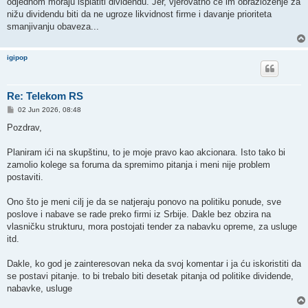
odjednom moraju isplatiti dividendu. Jer, vjerovatno će im obrazloženje za
nižu dividendu biti da ne ugroze likvidnost firme i davanje prioriteta
smanjivanju obaveza...
igipop
Re: Telekom RS
P
02 Jun 2026, 08:48
o
s
Pozdrav,
t
Planiram ići na skupštinu, to je moje pravo kao akcionara. Isto tako bi
zamolio kolege sa foruma da spremimo pitanja i meni nije problem
postaviti.
Ono što je meni cilj je da se natjeraju ponovo na politiku ponude, sve
poslove i nabave se rade preko firmi iz Srbije. Dakle bez obzira na
vlasničku strukturu, mora postojati tender za nabavku opreme, za usluge
itd.
Dakle, ko god je zainteresovan neka da svoj komentar i ja ću iskoristiti da
se postavi pitanje. to bi trebalo biti desetak pitanja od politike dividende,
nabavke, usluge