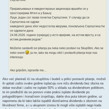
Скупштине.
Пријављивање и евидентирање акционара вршиће се у
просторијама Мтел-а у Бањој
Луци, један сат прије почетка Скупштине. У случају да се
Скупштина не одржи
наведеног дана због недостатка кворума, поновљена Скупштина ће
се одржати дана
24.06.2026. године (сриједа) у исто вријеме, на истом мјесту, и са
истим дневним редом."
Možemo sastaviti svi pitanja pa neka neko postavi na Skupštini..Ako se
neko srami
, ja ne, tako da mogu otići i postaviti pitanja koje nas
interesuju
Ako griješim, ispravite me....
Ako već planiraš ići na skupštinu i budeš u prilici postaviti pitanje, možeš
ih upitati zašto svake godine isplaćuju sve nižu dividendu bez obzira na
dobar rezultat i zašto ne isplate 50% u skladu sa dividendnom politikom,
te im predložiti da se ponovo vrate praksi isplate dividende po
polugodišnjem i konačnom izvještaju, dakle dva puta tokom godine, uz
napomenu da bi tako lakše ispaltili dioničarima dividendu s obzirom na
likvidnost firme, a i u ukupnom iznosu bi mogli više isplatiti nego kada