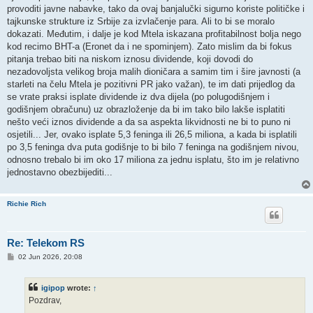
provoditi javne nabavke, tako da ovaj banjalučki sigurno koriste političke i
tajkunske strukture iz Srbije za izvlačenje para. Ali to bi se moralo
dokazati. Međutim, i dalje je kod Mtela iskazana profitabilnost bolja nego
kod recimo BHT-a (Eronet da i ne spominjem). Zato mislim da bi fokus
pitanja trebao biti na niskom iznosu dividende, koji dovodi do
nezadovoljsta velikog broja malih dioničara a samim tim i šire javnosti (a
starleti na čelu Mtela je pozitivni PR jako važan), te im dati prijedlog da
se vrate praksi isplate dividende iz dva dijela (po polugodišnjem i
godišnjem obračunu) uz obrazloženje da bi im tako bilo lakše isplatiti
nešto veći iznos dividende a da sa aspekta likvidnosti ne bi to puno ni
osjetili... Jer, ovako isplate 5,3 feninga ili 26,5 miliona, a kada bi isplatili
po 3,5 feninga dva puta godišnje to bi bilo 7 feninga na godišnjem nivou,
odnosno trebalo bi im oko 17 miliona za jednu isplatu, što im je relativno
jednostavno obezbijediti...
Richie Rich
Re: Telekom RS
P
02 Jun 2026, 20:08
o
s
t
igipop
wrote:
↑
Pozdrav,