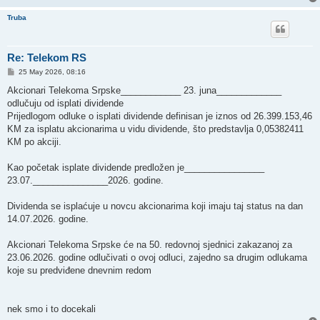
Truba
Re: Telekom RS
P
25 May 2026, 08:16
o
s
Akcionari Telekoma Srpske____________ 23. juna_____________
t
odlučuju od isplati dividende
Prijedlogom odluke o isplati dividende definisan je iznos od 26.399.153,46
KM za isplatu akcionarima u vidu dividende, što predstavlja 0,05382411
KM po akciji.
Kao početak isplate dividende predložen je________________
23.07._______________2026. godine.
Dividenda se isplaćuje u novcu akcionarima koji imaju taj status na dan
14.07.2026. godine.
Akcionari Telekoma Srpske će na 50. redovnoj sjednici zakazanoj za
23.06.2026. godine odlučivati o ovoj odluci, zajedno sa drugim odlukama
koje su predviđene dnevnim redom
nek smo i to docekali