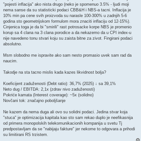
"pojesti inflacija" ako nista drugo (neko je spomenuo 3.5% - ljudi moji
nema sanse da su statisticki podaci CBB&H i NBS-a tacni. Inflacija je
10% min pa cene svih proizvoda su narasle 100-300% u zadnjih 5-6
godina sto geometrijskom formulom mora znaciti inflaciju od 12-15%).
Cinjenica toga je da bi "smirili" rast potrosacke korpe NBS je promenio
korup sa 4 clana na 3 clana porodice a da nekazemo da u CPI index-u
nije navedeno tonu stvari koju su zaista bitne za zivot. Fingirani podaci
absolutno.
Msm slobodno me ispravite ako sam nesto promasio uvek sam rad da
naucim.
Takodje na sta tacno mislis kada kazes likvidnost bolja?
Koeficijent zaduženosti (Debt ratio): 36,7% (2025) ↓ sa 39,1%
Neto dug / EBITDA: 2,1x (zdrav nivo zaduženosti)
Pokriće kamata (Interest coverage): ~5x (solidno)
Novčani tok: značajno poboljšanje
Ne kazem da nema duga ali ovo su solidni podaci. Jedina stvar koja
"stuca" je optimizacija kapitala kao sto sam rekao duplo je neefikasnija
od primera monopolskih telekomunikacionih kompanija u svetu Tj
predpostavljam da se "nabijaju fakture" jer nekome to odgovara a prihodi
su limitirani RS trzistem.