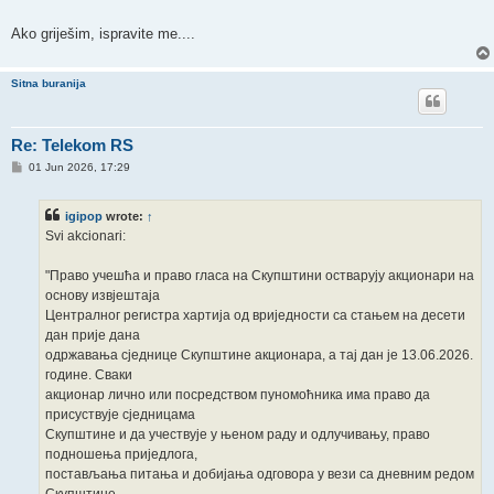
Ako griješim, ispravite me....
Sitna buranija
Re: Telekom RS
P
01 Jun 2026, 17:29
o
s
t
igipop
wrote:
↑
Svi akcionari:
"Право учешћа и право гласа на Скупштини остварују акционари на
основу извјештаја
Централног регистра хартија од вриједности са стањем на десети
дан прије дана
одржавања сједнице Скупштине акционара, а тај дан је 13.06.2026.
године. Сваки
акционар лично или посредством пуномоћника има право да
присуствује сједницама
Скупштине и да учествује у њеном раду и одлучивању, право
подношења приједлога,
постављања питања и добијања одговора у вези са дневним редом