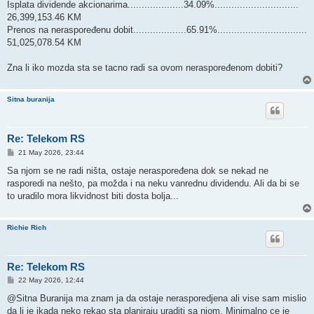
Isplata dividende akcionarima....................34.09%..............................
26,399,153.46 KM
Prenos na neraspoređenu dobit...................65.91%................................
51,025,078.54 KM
Zna li iko mozda sta se tacno radi sa ovom neraspoređenom dobiti?
Sitna buranija
Re: Telekom RS
P
21 May 2026, 23:44
o
s
Sa njom se ne radi ništa, ostaje neraspoređena dok se nekad ne
t
rasporedi na nešto, pa možda i na neku vanrednu dividendu. Ali da bi se
to uradilo mora likvidnost biti dosta bolja...
Richie Rich
Re: Telekom RS
P
22 May 2026, 12:44
o
s
@Sitna Buranija ma znam ja da ostaje nerasporedjena ali vise sam mislio
t
da li je ikada neko rekao sta planiraju uraditi sa njom. Minimalno ce je