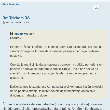
Sitna buranija
Re: Telekom RS
P
02 Jun 2026, 17:40
o
s
t
igipop
wrote:
↑
Pozdrav,
Planiram ići na skupštinu, to je moje pravo kao akcionara. Isto tako bi
zamolio kolege sa foruma da spremimo pitanja i meni nije problem
postaviti.
Ono što je meni cilj je da se natjeraju ponovo na politiku ponude, sve
poslove i nabave se rade preko firmi iz Srbije. Dakle bez obzira na
vlasničku strukturu, mora postojati tender za nabavku opreme, za
usluge itd.
Dakle, ko god je zainteresovan neka da svoj komentar i ja ću iskoristiti
da se postavi pitanje. to bi trebalo biti desetak pitanja od politike
dividende, nabavke, usluge
Što se tiče podatka da sve nabavke (roba i pogotovo usluga) ili većina
njih ide preko Srbije, pretpostavljam da je tačno. Ali Mtel nije obavezan