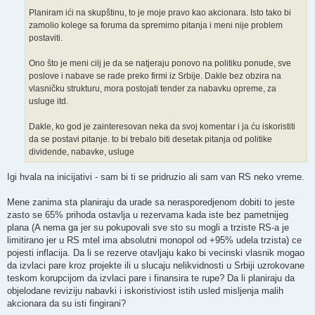
Planiram ići na skupštinu, to je moje pravo kao akcionara. Isto tako bi
zamolio kolege sa foruma da spremimo pitanja i meni nije problem
postaviti.
Ono što je meni cilj je da se natjeraju ponovo na politiku ponude, sve
poslove i nabave se rade preko firmi iz Srbije. Dakle bez obzira na
vlasničku strukturu, mora postojati tender za nabavku opreme, za
usluge itd.
Dakle, ko god je zainteresovan neka da svoj komentar i ja ću iskoristiti
da se postavi pitanje. to bi trebalo biti desetak pitanja od politike
dividende, nabavke, usluge
Igi hvala na inicijativi - sam bi ti se pridruzio ali sam van RS neko vreme.
Mene zanima sta planiraju da urade sa nerasporedjenom dobiti to jeste
zasto se 65% prihoda ostavlja u rezervama kada iste bez pametnijeg
plana (A nema ga jer su pokupovali sve sto su mogli a trziste RS-a je
limitirano jer u RS mtel ima absolutni monopol od +95% udela trzista) ce
pojesti inflacija. Da li se rezerve otavljaju kako bi vecinski vlasnik mogao
da izvlaci pare kroz projekte ili u slucaju nelikvidnosti u Srbiji uzrokovane
teskom korupcijom da izvlaci pare i finansira te rupe? Da li planiraju da
objelodane reviziju nabavki i iskoristiviost istih usled misljenja malih
akcionara da su isti fingirani?