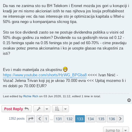
Da nas ne zanima sto su BH Telekom i Eronet mozda jos gori u korupciji i
kradji jer mi nismo akcioniari istih te nas njihova jos losija profitabilnost
ne interesuje vec da nas interesuje sto je optimizacija kapitala u Mtel-u
50% gora nego u kompanijama slicnog tipa.
Sto se tice dividendi zasto se ne postuje dividendna politika u visini od
50% drugu godinu za redom? Dividende su sa godisnjih nivoa od 0.12 -
0.15 feninga spale na 0.05 feninga sto je pad od 60-70% - cime pravdaju
ovakav potez prema akcionarima i ko je uospte glasao na skupstini za
isti?
Evo i malo materijala za skupstinu
https://www.youtube.com/shorts/HzWG_BPGba8
<<<< Ivan Ninić -
Vozač Jelena Trivan koji joj je ukrao 70.000 evra <<< Upitaj mozemo li i
mi dobiti po 70.000 EUR?
Last edited by
Richie Rich
on 03 Jun 2026, 11:12, edited 1 time in total.
Post Reply
Page
133
of
136
1
131
132
133
134
135
136
Previous
Nex
1352 posts
…
Jump to