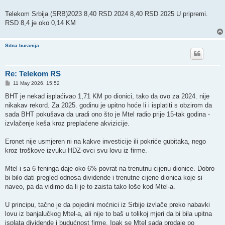
Telekom Srbija (SRB)2023 8,40 RSD 2024 8,40 RSD 2025 U pripremi.
RSD 8,4 je oko 0,14 KM
Sitna buranija
Re: Telekom RS
P
11 May 2026, 15:52
o
s
BHT je nekad isplaćivao 1,71 KM po dionici, tako da ovo za 2024. nije
t
nikakav rekord. Za 2025. godinu je upitno hoće li i isplatiti s obzirom da
sada BHT pokušava da uradi ono što je Mtel radio prije 15-tak godina -
izvlačenje keša kroz preplaćene akvizicije.
Eronet nije usmjeren ni na kakve investicije ili pokriće gubitaka, nego
kroz troškove izvuku HDZ-ovci svu lovu iz firme.
Mtel i sa 6 feninga daje oko 6% povrat na trenutnu cijenu dionice. Dobro
bi bilo dati pregled odnosa dividende i trenutne cijene dionica koje si
naveo, pa da vidimo da li je to zaista tako loše kod Mtel-a.
U principu, tačno je da pojedini moćnici iz Srbije izvlače preko nabavki
lovu iz banjalučkog Mtel-a, ali nije to baš u tolikoj mjeri da bi bila upitna
isplata dividende i budućnost firme. Ipak se Mtel sada prodaje po