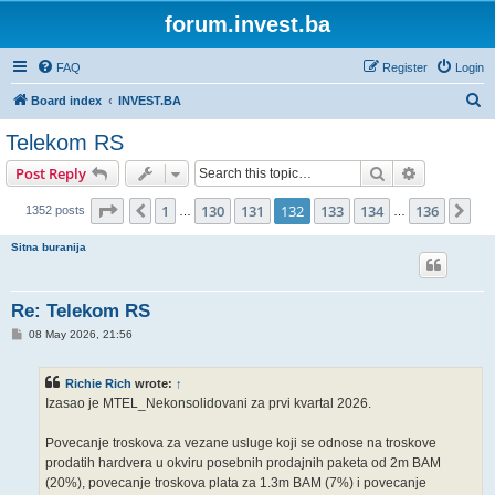
forum.invest.ba
FAQ
Register
Login
S
Board index
INVEST.BA
e
Telekom RS
a
Search
Advanced s
Post Reply
r
c
Page
132
of
136
1
130
131
132
133
134
136
Previous
Ne
1352 posts
…
…
h
Sitna buranija
Re: Telekom RS
P
08 May 2026, 21:56
o
s
t
Richie Rich
wrote:
↑
Izasao je MTEL_Nekonsolidovani za prvi kvartal 2026.
Povecanje troskova za vezane usluge koji se odnose na troskove
prodatih hardvera u okviru posebnih prodajnih paketa od 2m BAM
(20%), povecanje troskova plata za 1.3m BAM (7%) i povecanje