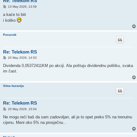
Re: Telekom RS
P
13 May 2026, 13:58
o
s
a kaće to biti
t
i koliko
Porucnik
Re: Telekom RS
P
20 May 2026, 14:53
o
s
Dividenda 0,05372411KM po akciji. Ala poštuju dividendnu politiku, svaka
t
im čast.
Sitna buranija
Re: Telekom RS
P
20 May 2026, 15:04
o
s
Ne mogu reći baš da sam zadovoljan, ali je to opet preko 5% na trenutnu
t
cijenu. Meni oko 5% na prosječnu...