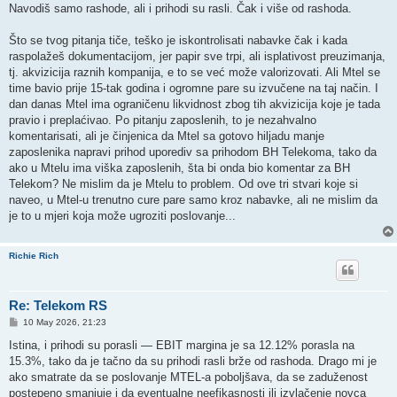
Navodiš samo rashode, ali i prihodi su rasli. Čak i više od rashoda.
Što se tvog pitanja tiče, teško je iskontrolisati nabavke čak i kada
raspolažeš dokumentacijom, jer papir sve trpi, ali isplativost preuzimanja,
tj. akvizicija raznih kompanija, e to se već može valorizovati. Ali Mtel se
time bavio prije 15-tak godina i ogromne pare su izvučene na taj način. I
dan danas Mtel ima ograničenu likvidnost zbog tih akvizicija koje je tada
pravio i preplaćivao. Po pitanju zaposlenih, to je nezahvalno
komentarisati, ali je činjenica da Mtel sa gotovo hiljadu manje
zaposlenika napravi prihod uporediv sa prihodom BH Telekoma, tako da
ako u Mtelu ima viška zaposlenih, šta bi onda bio komentar za BH
Telekom? Ne mislim da je Mtelu to problem. Od ove tri stvari koje si
naveo, u Mtel-u trenutno cure pare samo kroz nabavke, ali ne mislim da
je to u mjeri koja može ugroziti poslovanje...
Richie Rich
Re: Telekom RS
P
10 May 2026, 21:23
o
s
Istina, i prihodi su porasli — EBIT margina je sa 12.12% porasla na
t
15.3%, tako da je tačno da su prihodi rasli brže od rashoda. Drago mi je
ako smatrate da se poslovanje MTEL-a poboljšava, da se zaduženost
postepeno smanjuje i da eventualne neefikasnosti ili izvlačenje novca