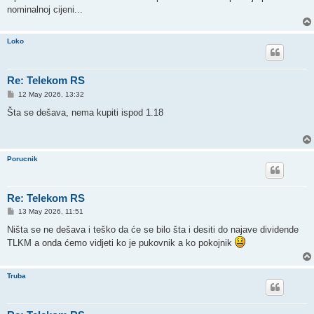
nominalnoj cijeni...
Loko
Re: Telekom RS
P
12 May 2026, 13:32
o
s
Šta se dešava, nema kupiti ispod 1.18
t
Porucnik
Re: Telekom RS
P
13 May 2026, 11:51
o
s
Ništa se ne dešava i teško da će se bilo šta i desiti do najave dividende
t
TLKM a onda ćemo vidjeti ko je pukovnik a ko pokojnik
Truba