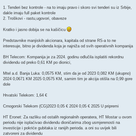
1. Tenderi bez kontrole - na to imaju pravo i skoro svi tenderi su iz Srbije,
dakle imaju full paket kontrole
2. Troškovi - rastu,ugovori, obaveze
Kratko i jasno dobija se na kašičicu
Predstavnike manjiskih akcionara, kapitala od strane RS-a to ne
interesuje, bitno je dividenda koja je najniža od svih operativnih kompanija
BH Telecom: Kompanija je za 2024. godinu odlučila isplatiti rekordnu
dividendu od preko 0,61 KM po dionici,
Mtel a.d. Banja Luka: 0,0575 KM, stim da je od 2023 0,082 KM (ukupno)
2024 0,0671 KM 2025 0,0575 KM, samim tim je akcija otišla na 0,99 gore
dole
Hrvatski Telekom: 1,64 €
Crnogorski Telekom (CG)2023 0,05 € 2024 0,05 € 2025 U pripremi
HT Eronet: Za razliku od ostalih regionalnih operatera, HT Mostar u ovom
periodu nije isplaćivao dividendu dioničarima zbog usmjerenosti na
investicije i pokriće gubitaka iz ranijih perioda. a oni su uvijek bili
zatvoreni za dividendu