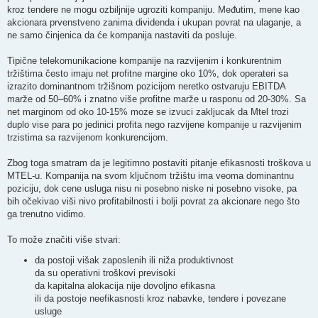
kroz tendere ne mogu ozbiljnije ugroziti kompaniju. Međutim, mene kao
akcionara prvenstveno zanima dividenda i ukupan povrat na ulaganje, a
ne samo činjenica da će kompanija nastaviti da posluje.
Tipične telekomunikacione kompanije na razvijenim i konkurentnim
tržištima često imaju net profitne margine oko 10%, dok operateri sa
izrazito dominantnom tržišnom pozicijom neretko ostvaruju EBITDA
marže od 50–60% i znatno više profitne marže u rasponu od 20-30%. Sa
net marginom od oko 10-15% moze se izvuci zakljucak da Mtel trozi
duplo vise para po jedinici profita nego razvijene kompanije u razvijenim
trzistima sa razvijenom konkurencijom.
Zbog toga smatram da je legitimno postaviti pitanje efikasnosti troškova u
MTEL-u. Kompanija na svom ključnom tržištu ima veoma dominantnu
poziciju, dok cene usluga nisu ni posebno niske ni posebno visoke, pa
bih očekivao viši nivo profitabilnosti i bolji povrat za akcionare nego što
ga trenutno vidimo.
To može značiti više stvari:
da postoji višak zaposlenih ili niža produktivnost
da su operativni troškovi previsoki
da kapitalna alokacija nije dovoljno efikasna
ili da postoje neefikasnosti kroz nabavke, tendere i povezane
usluge