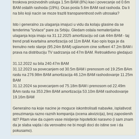
troskova proizvodnih usluga 1.5m BAM (8%) kao i povecanje od 0.6m
BAM ostalih rashoda (19%). Ocas posla 5.6m BAM rast rashoda. Da li
na bilo koji nacin se moze traziti transparentnost ovih utrosaka?
Isto i generalno za ulaganja imajuci u vidu da kolaju glasine da se
tenderima "izvlace" pare za Srbiju. Gledam ostala nematerijalna
ulaganja koja imaju na 31.12.2025 amortizaciju od cak 44m BAM - taj
trend prati kvartalna amortizacija od 11m BAM. Kao opis toga je da
trenutno neto stanje (95.24m BAM) uglavnom cine softveri 47.2m BAM i
prava na distribuciju TV sadrzanja od 47m BAM. Retroaktivno gledajuci
31.12.2022 su bila 240.47m BAM
31.12.2023 sa povecanjem od 30.5m BAM i prenosom od 19.25m BAm
rastu na 276.98m BAM amortizacija 46.12m BAM rashodovanje 11.25m
BAM
31.12.2024 sa povecanjem od 75.18m BAM i prenosom od 22.49m
BAm rastu na 353.29m BAM amortizacija 53.10m BAM rashodovanje
19.16m BAM
Generalno na koje nacine je moguce iskontrolisati nabavke, isplativost
preuzimanja razno raznih kompanija (ocena akvizicija), broj zaposlenih
itd? Pitam vise da cujem vase misljenje hipoteticki naravno (i sam znam
da je slaba vajda i da verovatno ne bi mogli doci do istine sve i da
pokusamo).