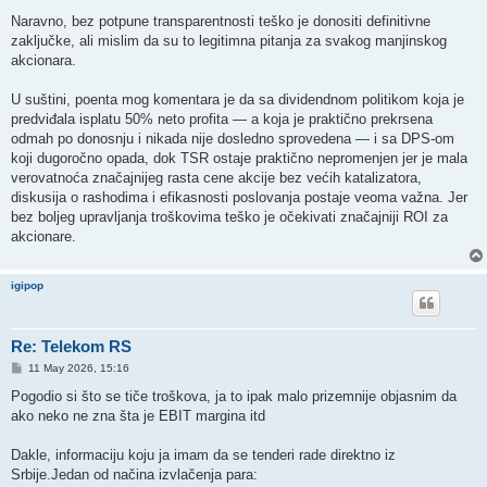
Naravno, bez potpune transparentnosti teško je donositi definitivne
zaključke, ali mislim da su to legitimna pitanja za svakog manjinskog
akcionara.
U suštini, poenta mog komentara je da sa dividendnom politikom koja je
predviđala isplatu 50% neto profita — a koja je praktično prekrsena
odmah po donosnju i nikada nije dosledno sprovedena — i sa DPS-om
koji dugoročno opada, dok TSR ostaje praktično nepromenjen jer je mala
verovatnoća značajnijeg rasta cene akcije bez većih katalizatora,
diskusija o rashodima i efikasnosti poslovanja postaje veoma važna. Jer
bez boljeg upravljanja troškovima teško je očekivati značajniji ROI za
akcionare.
igipop
Re: Telekom RS
P
11 May 2026, 15:16
o
s
Pogodio si što se tiče troškova, ja to ipak malo prizemnije objasnim da
t
ako neko ne zna šta je EBIT margina itd
Dakle, informaciju koju ja imam da se tenderi rade direktno iz
Srbije.Jedan od načina izvlačenja para: