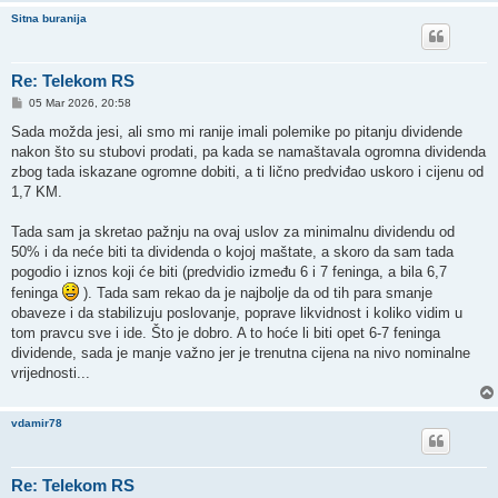
Sitna buranija
Re: Telekom RS
P
05 Mar 2026, 20:58
o
s
Sada možda jesi, ali smo mi ranije imali polemike po pitanju dividende
t
nakon što su stubovi prodati, pa kada se namaštavala ogromna dividenda
zbog tada iskazane ogromne dobiti, a ti lično predviđao uskoro i cijenu od
1,7 KM.
Tada sam ja skretao pažnju na ovaj uslov za minimalnu dividendu od
50% i da neće biti ta dividenda o kojoj maštate, a skoro da sam tada
pogodio i iznos koji će biti (predvidio između 6 i 7 feninga, a bila 6,7
feninga
). Tada sam rekao da je najbolje da od tih para smanje
obaveze i da stabilizuju poslovanje, poprave likvidnost i koliko vidim u
tom pravcu sve i ide. Što je dobro. A to hoće li biti opet 6-7 feninga
dividende, sada je manje važno jer je trenutna cijena na nivo nominalne
vrijednosti...
vdamir78
Re: Telekom RS