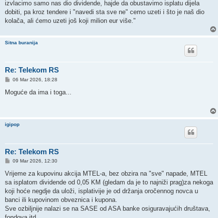
izvlacimo samo nas dio dividende, hajde da obustavimo isplatu dijela
dobiti, pa kroz tendere i "navedi sta sve ne" cemo uzeti i što je naš dio
kolača, ali ćemo uzeti još koji milion eur više."
Sitna buranija
Re: Telekom RS
P
06 Mar 2026, 18:28
o
s
Moguće da ima i toga...
t
igipop
Re: Telekom RS
P
09 Mar 2026, 12:30
o
s
Vrijeme za kupovinu akcija MTEL-a, bez obzira na "sve" napade, MTEL
t
sa isplatom dividende od 0,05 KM (gledam da je to najniži prag)za nekoga
koji hoće negdje da uloži, isplativije je od držanja oročennog novca u
banci ili kupovinom obveznica i kupona.
Sve ozbiljnije nalazi se na SASE od ASA banke osiguravajućih društava,
fondova itd