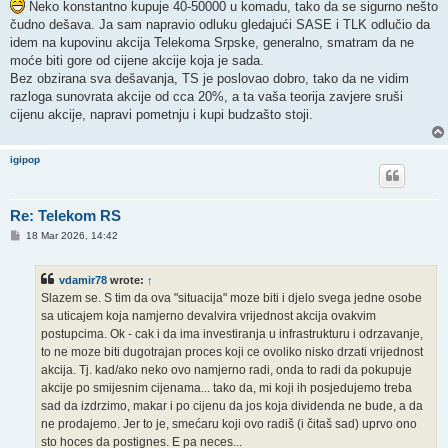
s
Neko konstantno kupuje 40-50000 u komadu, tako da se sigurno nešto
t
čudno dešava. Ja sam napravio odluku gledajući SASE i TLK odlučio da
idem na kupovinu akcija Telekoma Srpske, generalno, smatram da ne
moće biti gore od cijene akcije koja je sada.
Bez obzirana sva dešavanja, TS je poslovao dobro, tako da ne vidim
razloga sunovrata akcije od cca 20%, a ta vaša teorija zavjere sruši
cijenu akcije, napravi pometnju i kupi budzašto stoji.
igipop
Re: Telekom RS
P
18 Mar 2026, 14:42
o
s
t
vdamir78
wrote:
↑
Slazem se. S tim da ova "situacija" moze biti i djelo svega jedne osobe
sa uticajem koja namjerno devalvira vrijednost akcija ovakvim
postupcima. Ok - cak i da ima investiranja u infrastrukturu i odrzavanje,
to ne moze biti dugotrajan proces koji ce ovoliko nisko drzati vrijednost
akcija. Tj. kad/ako neko ovo namjerno radi, onda to radi da pokupuje
akcije po smijesnim cijenama... tako da, mi koji ih posjedujemo treba
sad da izdrzimo, makar i po cijenu da jos koja dividenda ne bude, a da
ne prodajemo. Jer to je, smećaru koji ovo radiš (i čitaš sad) uprvo ono
sto hoces da postignes. E pa neces...