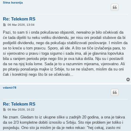
Sitna buranija
Re: Telekom RS
P
06 Mar 2026, 13:04
o
s
Pazi, to sam ti i onda pokušavao objasniti, nerealno je bilo očekivati da
t
će tada dijeliti tu neku veliku dividendu, jer nisu oni prodali stubove da bi
podijelili dividendu, nego da pokušaju stabilizovati poslovanje. I mislim da
se to kreće u tom pravcu. Sporo, ali ide. A što se tiče izvlačenja para, to
si vjerovatno u pravu i toga sigurno i sada ima, ali je glavnina lopovluka
bila u ranijem periodu prije nego što je ova tuka došla. Nju su i postavili
da se na njoj kola lome. Sada je to u razumnim mjerama, vjerovatno. Ali
po pitanju ponašanja majke iz Srbije, tu se ne slažem, mislim da su oni
čak i korektniji nego što bi se očekivalo...
vdamir78
Re: Telekom RS
P
06 Mar 2026, 16:22
o
s
Ne znam. Gledam to iz ukupne slike u zadnjih 20 godina, a ona je takva
t
da se 2/3 kompletne dobiti iznosilo u Srbiju. Sto nije problem jer toliko i
posjeduju. Ono sto ja mislim je da je neko rekao: "hej cekaj, zasto mi