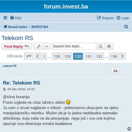
forum.invest.ba
FAQ
Register
Login
S
Board index
INVEST.BA
e
Telekom RS
a
Search
Advanced s
Post Reply
r
c
Page
130
of
136
1
128
129
130
131
132
136
Previous
Ne
1354 posts
…
…
h
vdamir78
Re: Telekom RS
P
05 Mar 2026, 14:32
o
s
@sitna buranija
t
Posto izgleda ne citas latinicu dobro
Ja sam u stvari saglasan s tobom - jednostavno ukazujem na njenu
manipulatorslku retoriku. Mislim da je to jedna nadobudna wannabe-
elitistkinja, koja sebe ne da precjenjuje, nego još i sve one kojima
upućuje ova obraćanja smatra budalama