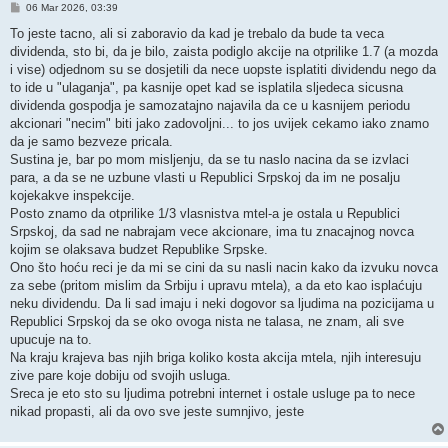
P
06 Mar 2026, 03:39
o
s
To jeste tacno, ali si zaboravio da kad je trebalo da bude ta veca
t
dividenda, sto bi, da je bilo, zaista podiglo akcije na otprilike 1.7 (a mozda
i vise) odjednom su se dosjetili da nece uopste isplatiti dividendu nego da
to ide u "ulaganja", pa kasnije opet kad se isplatila sljedeca sicusna
dividenda gospodja je samozatajno najavila da ce u kasnijem periodu
akcionari "necim" biti jako zadovoljni... to jos uvijek cekamo iako znamo
da je samo bezveze pricala.
Sustina je, bar po mom misljenju, da se tu naslo nacina da se izvlaci
para, a da se ne uzbune vlasti u Republici Srpskoj da im ne posalju
kojekakve inspekcije.
Posto znamo da otprilike 1/3 vlasnistva mtel-a je ostala u Republici
Srpskoj, da sad ne nabrajam vece akcionare, ima tu znacajnog novca
kojim se olaksava budzet Republike Srpske.
Ono što hoću reci je da mi se cini da su nasli nacin kako da izvuku novca
za sebe (pritom mislim da Srbiju i upravu mtela), a da eto kao isplaćuju
neku dividendu. Da li sad imaju i neki dogovor sa ljudima na pozicijama u
Republici Srpskoj da se oko ovoga nista ne talasa, ne znam, ali sve
upucuje na to.
Na kraju krajeva bas njih briga koliko kosta akcija mtela, njih interesuju
zive pare koje dobiju od svojih usluga.
Sreca je eto sto su ljudima potrebni internet i ostale usluge pa to nece
nikad propasti, ali da ovo sve jeste sumnjivo, jeste