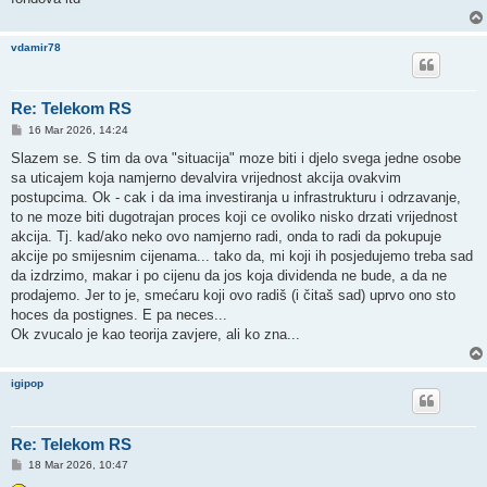
vdamir78
Re: Telekom RS
P
16 Mar 2026, 14:24
o
s
Slazem se. S tim da ova "situacija" moze biti i djelo svega jedne osobe
t
sa uticajem koja namjerno devalvira vrijednost akcija ovakvim
postupcima. Ok - cak i da ima investiranja u infrastrukturu i odrzavanje,
to ne moze biti dugotrajan proces koji ce ovoliko nisko drzati vrijednost
akcija. Tj. kad/ako neko ovo namjerno radi, onda to radi da pokupuje
akcije po smijesnim cijenama... tako da, mi koji ih posjedujemo treba sad
da izdrzimo, makar i po cijenu da jos koja dividenda ne bude, a da ne
prodajemo. Jer to je, smećaru koji ovo radiš (i čitaš sad) uprvo ono sto
hoces da postignes. E pa neces...
Ok zvucalo je kao teorija zavjere, ali ko zna...
igipop
Re: Telekom RS
P
18 Mar 2026, 10:47
o