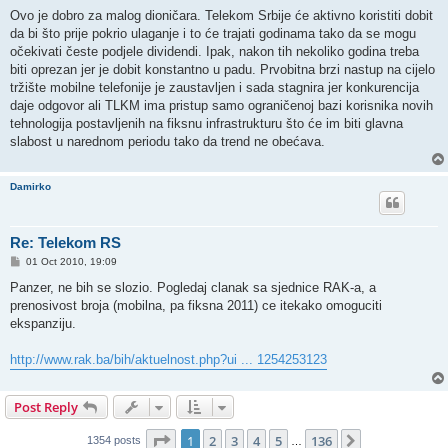
o
s
Ovo je dobro za malog dioničara. Telekom Srbije će aktivno koristiti dobit
t
da bi što prije pokrio ulaganje i to će trajati godinama tako da se mogu
očekivati česte podjele dividendi. Ipak, nakon tih nekoliko godina treba
biti oprezan jer je dobit konstantno u padu. Prvobitna brzi nastup na cijelo
tržište mobilne telefonije je zaustavljen i sada stagnira jer konkurencija
daje odgovor ali TLKM ima pristup samo ograničenoj bazi korisnika novih
tehnologija postavljenih na fiksnu infrastrukturu što će im biti glavna
slabost u narednom periodu tako da trend ne obećava.
Damirko
Re: Telekom RS
P
01 Oct 2010, 19:09
o
s
Panzer, ne bih se slozio. Pogledaj clanak sa sjednice RAK-a, a
t
prenosivost broja (mobilna, pa fiksna 2011) ce itekako omoguciti
ekspanziju.
http://www.rak.ba/bih/aktuelnost.php?ui ... 1254253123
Post Reply
Page
1
of
136
1
2
3
4
5
136
Next
1354 posts
…