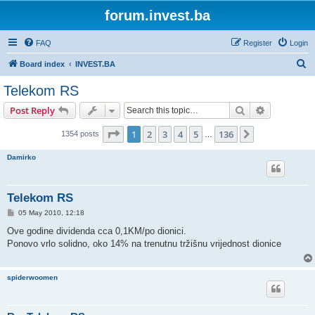
forum.invest.ba
FAQ
Register
Login
S
Board index
INVEST.BA
e
Telekom RS
a
Search
Advanced s
Post Reply
r
c
Page
1
of
136
1
2
3
4
5
136
Next
1354 posts
…
h
Damirko
Telekom RS
P
05 May 2010, 12:18
o
s
Ove godine dividenda cca 0,1KM/po dionici.
t
Ponovo vrlo solidno, oko 14% na trenutnu tržišnu vrijednost dionice
spiderwoomen