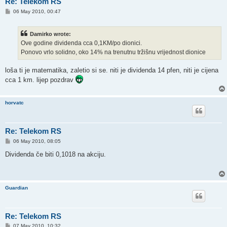
Re: Telekom RS
P
06 May 2010, 00:47
o
s
t
Damirko wrote:
Ove godine dividenda cca 0,1KM/po dionici.
Ponovo vrlo solidno, oko 14% na trenutnu tržišnu vrijednost dionice
loša ti je matematika, zaletio si se. niti je dividenda 14 pfen, niti je cijena
cca 1 km. lijep pozdrav
horvatc
Re: Telekom RS
P
06 May 2010, 08:05
o
s
Dividenda če biti 0,1018 na akciju.
t
Guardian
Re: Telekom RS
P
07 May 2010, 10:32