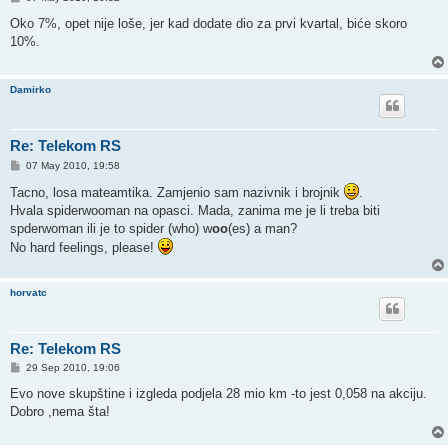
o
s
Oko 7%, opet nije loše, jer kad dodate dio za prvi kvartal, biće skoro
t
10%.
Damirko
Re: Telekom RS
P
07 May 2010, 19:58
o
s
Tacno, losa mateamtika. Zamjenio sam nazivnik i brojnik
.
t
Hvala spiderwooman na opasci. Mada, zanima me je li treba biti
spderwoman ili je to spider (who) w
oo
(es) a man?
No hard feelings, please!
horvatc
Re: Telekom RS
P
29 Sep 2010, 19:06
o
s
Evo nove skupštine i izgleda podjela 28 mio km -to jest 0,058 na akciju.
t
Dobro ,nema šta!