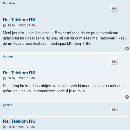
Damirko
Re: Telekom RS
P
29 Sep 2010, 23:46
o
s
Meni jos nisu uplatili ni proslu. Broker mi rece da ce po automatizmu
t
uplacivati na dosadasnje racune, ali cekajuci mjesecima, nazovem i kazu
da im kovertirano dostavim fotokopiju LK i broj TRN.
horvatc
Re: Telekom RS
P
30 Sep 2010, 13:46
o
s
Da je tvoj broker dao zahtjev za isplatu, več bi imao odavno na računu,ali
t
pošto on više voli automatizam onda ti je to tako.
panzer
Re: Telekom RS
P
30 Sep 2010, 22:35