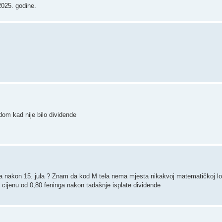
2025. godine.
dom kad nije bilo dividende
ija nakon 15. jula ? Znam da kod M tela nema mjesta nikakvoj matematičkoj logic
 cijenu od 0,80 feninga nakon tadašnje isplate dividende