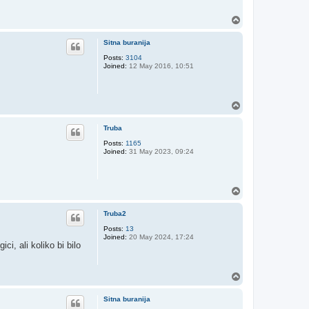
T
o
p
Sitna buranija
Posts:
3104
Joined:
12 May 2016, 10:51
T
o
p
Truba
Posts:
1165
Joined:
31 May 2023, 09:24
T
o
p
Truba2
Posts:
13
Joined:
20 May 2024, 17:24
i, ali koliko bi bilo
T
o
p
Sitna buranija