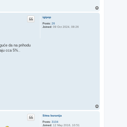
T
o
p
igipop
Posts:
26
Joined:
09 Oct 2024, 08:26
moguće da na prihodu
raju cca 5%..
T
o
p
Sitna buranija
Posts:
3104
Joined:
12 May 2016, 10:51