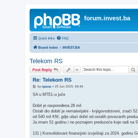
forum.invest.ba
Quick links
FAQ
Board index
INVEST.BA
Telekom RS
S
Post Reply
Re: Telekom RS
P
by
igipop
»
25 Jun 2025, 09:48
o
s
SA u MTEL-u juče
t
Dobit je raspoređena 28 mil
Ostali dio dobiti je nematerijalni - knjigovodstveni, znači 
od 540 mil KM, gdje ulazi dobit od ostalih povezanih pred
Ja imam 51 godinu i ne poznajem preduzeće koje radi na 5
131 | Konsolidovani finansijski izvještaji za 2024. godinu Go