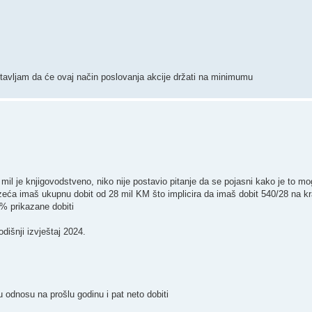
tavljam da će ovaj način poslovanja akcije držati na minimumu
52 mil je knjigovodstveno, niko nije postavio pitanje da se pojasni kako je to 
uzeća imaš ukupnu dobit od 28 mil KM što implicira da imaš dobit 540/28 na k
% prikazane dobiti
dišnji izvještaj 2024.
 odnosu na prošlu godinu i pat neto dobiti