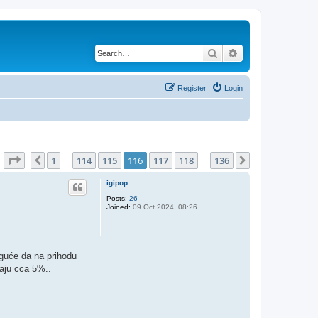
Search
Advanced search
Register
Login
Page
116
of
136
1
114
115
116
117
118
136
Previous
Next
…
…
igipop
Posts:
26
Joined:
09 Oct 2024, 08:26
moguće da na prihodu
raju cca 5%..