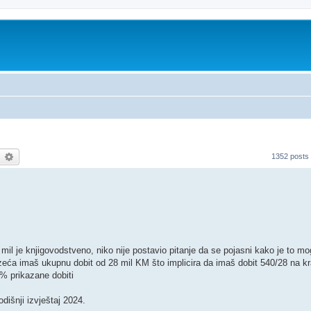
earch
Advanced search
1352 posts
52 mil je knjigovodstveno, niko nije postavio pitanje da se pojasni kako je to 
uzeća imaš ukupnu dobit od 28 mil KM što implicira da imaš dobit 540/28 na k
% prikazane dobiti
dišnji izvještaj 2024.