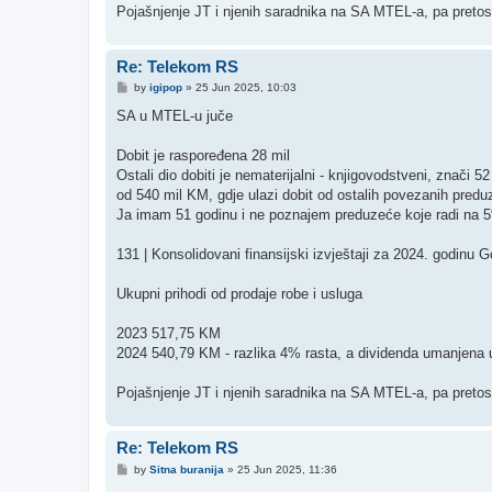
Pojašnjenje JT i njenih saradnika na SA MTEL-a, pa pretos
Re: Telekom RS
P
by
igipop
»
25 Jun 2025, 10:03
o
s
SA u MTEL-u juče
t
Dobit je raspoređena 28 mil
Ostali dio dobiti je nematerijalni - knjigovodstveni, znači 
od 540 mil KM, gdje ulazi dobit od ostalih povezanih pred
Ja imam 51 godinu i ne poznajem preduzeće koje radi na 5
131 | Konsolidovani finansijski izvještaji za 2024. godinu Go
Ukupni prihodi od prodaje robe i usluga
2023 517,75 KM
2024 540,79 KM - razlika 4% rasta, a dividenda umanjena u
Pojašnjenje JT i njenih saradnika na SA MTEL-a, pa pretos
Re: Telekom RS
P
by
Sitna buranija
»
25 Jun 2025, 11:36
o