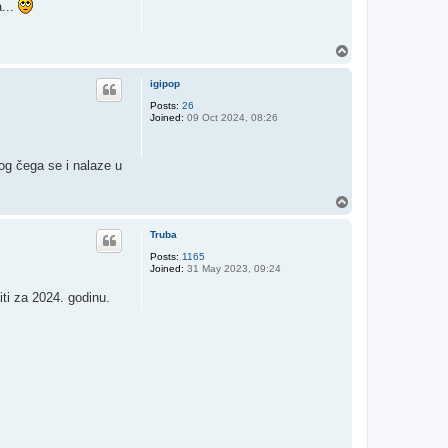
a...
T
o
p
igipop
Posts:
26
Joined:
09 Oct 2024, 08:26
bog čega se i nalaze u
T
o
p
Truba
Posts:
1165
Joined:
31 May 2023, 09:24
ti za 2024. godinu.