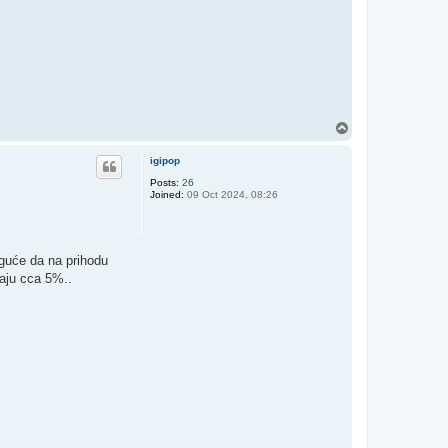
T
o
p
igipop
Posts:
26
Joined:
09 Oct 2024, 08:26
moguće da na prihodu
raju cca 5%..