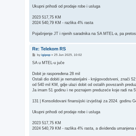
Ukupni prihodi od prodaje robe i usluga
2023 517,75 KM
2024 540,79 KM - razlika 4% rasta
Pojašnjenje JT i njenih saradnika na SA MTEL-a, pa pretos
Re: Telekom RS
P
by
igipop
»
25 Jun 2025, 10:02
o
s
SA u MTEL-u juče
t
Dobit je raspoređena 28 mil
Ostali dio dobiti je nematerijalni - knjigovodstveni, znači 
od 540 mil KM, gdje ulazi dobit od ostalih povezanih pred
Ja imam 51 godinu i ne poznajem preduzeće koje radi na 5
131 | Konsolidovani finansijski izvještaji za 2024. godinu Go
Ukupni prihodi od prodaje robe i usluga
2023 517,75 KM
2024 540,79 KM - razlika 4% rasta, a dividenda umanjena u