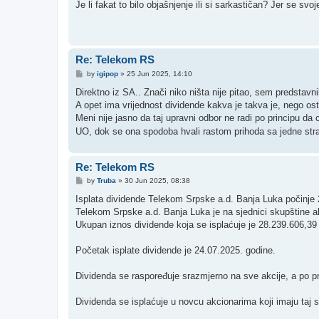
s
Je li fakat to bilo objašnjenje ili si sarkastičan? Jer se s
t
Re: Telekom RS
P
by
igipop
»
25 Jun 2025, 14:10
o
s
Direktno iz SA.. Znači niko ništa nije pitao, sem predstavn
t
A opet ima vrijednost dividende kakva je takva je, nego osta
Meni nije jasno da taj upravni odbor ne radi po principu da 
UO, dok se ona spodoba hvali rastom prihoda sa jedne stra
Re: Telekom RS
P
by
Truba
»
30 Jun 2025, 08:38
o
s
Isplata dividende Telekom Srpske a.d. Banja Luka počinje 2
t
Telekom Srpske a.d. Banja Luka je na sjednici skupštine ak
Ukupan iznos dividende koja se isplaćuje je 28.239.606,3
Početak isplate dividende je 24.07.2025. godine.
Dividenda se raspoređuje srazmjerno na sve akcije, a po pr
Dividenda se isplaćuje u novcu akcionarima koji imaju taj 