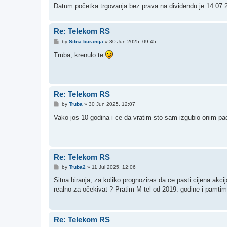
Datum početka trgovanja bez prava na dividendu je 14.07.
Re: Telekom RS
P
by
Sitna buranija
»
30 Jun 2025, 09:45
o
s
Truba, krenulo te
t
Re: Telekom RS
P
by
Truba
»
30 Jun 2025, 12:07
o
s
Vako jos 10 godina i ce da vratim sto sam izgubio onim pa
t
Re: Telekom RS
P
by
Truba2
»
11 Jul 2025, 12:06
o
s
Sitna biranja, za koliko prognoziras da ce pasti cijena akc
t
realno za očekivat ? Pratim M tel od 2019. godine i pamtim
Re: Telekom RS