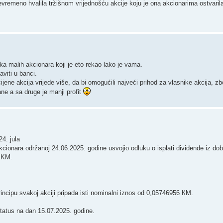
vojevremeno hvalila tržišnom vrijednošću akcije koju je ona akcionarima ostvaril
ika malih akcionara koji je eto rekao lako je vama.
viti u banci.
cijene akcija vrijede više, da bi omogućili najveći prihod za vlasnike akcija, z
ne a sa druge je manji profit
4. jula
cionara održanoj 24.06.2025. godine usvojio odluku o isplati dividende iz dobi
9 KM.
incipu svakoj akciji pripada isti nominalni iznos od 0,05746956 КМ.
status na dan 15.07.2025. godine.