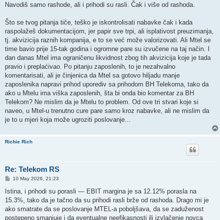
Navodiš samo rashode, ali i prihodi su rasli. Čak i više od rashoda.
Što se tvog pitanja tiče, teško je iskontrolisati nabavke čak i kada
raspolažeš dokumentacijom, jer papir sve trpi, ali isplativost preuzimanja,
tj. akvizicija raznih kompanija, e to se već može valorizovati. Ali Mtel se
time bavio prije 15-tak godina i ogromne pare su izvučene na taj način. I
dan danas Mtel ima ograničenu likvidnost zbog tih akvizicija koje je tada
pravio i preplaćivao. Po pitanju zaposlenih, to je nezahvalno
komentarisati, ali je činjenica da Mtel sa gotovo hiljadu manje
zaposlenika napravi prihod uporediv sa prihodom BH Telekoma, tako da
ako u Mtelu ima viška zaposlenih, šta bi onda bio komentar za BH
Telekom? Ne mislim da je Mtelu to problem. Od ove tri stvari koje si
naveo, u Mtel-u trenutno cure pare samo kroz nabavke, ali ne mislim da
je to u mjeri koja može ugroziti poslovanje...
Richie Rich
Re: Telekom RS
P
10 May 2026, 21:23
o
s
Istina, i prihodi su porasli — EBIT margina je sa 12.12% porasla na
t
15.3%, tako da je tačno da su prihodi rasli brže od rashoda. Drago mi je
ako smatrate da se poslovanje MTEL-a poboljšava, da se zaduženost
postepeno smanjuje i da eventualne neefikasnosti ili izvlačenje novca