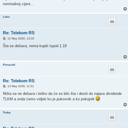
nominalnoj cijeni...
Loko
Re: Telekom RS
P
12 May 2026, 13:32
o
s
Šta se dešava, nema kupiti ispod 1.18
t
Porucnik
Re: Telekom RS
P
13 May 2026, 11:51
o
s
Ništa se ne dešava i teško da će se bilo šta i desiti do najave dividende
t
TLKM a onda ćemo vidjeti ko je pukovnik a ko pokojnik
Truba