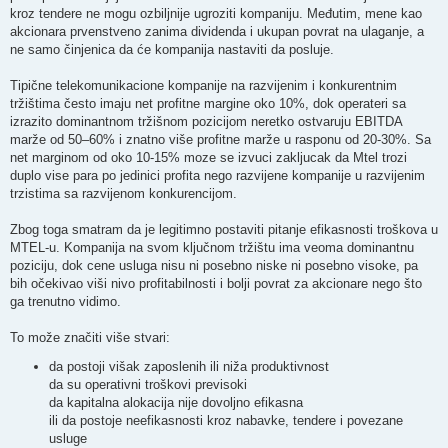
kroz tendere ne mogu ozbiljnije ugroziti kompaniju. Međutim, mene kao
akcionara prvenstveno zanima dividenda i ukupan povrat na ulaganje, a
ne samo činjenica da će kompanija nastaviti da posluje.
Tipične telekomunikacione kompanije na razvijenim i konkurentnim
tržištima često imaju net profitne margine oko 10%, dok operateri sa
izrazito dominantnom tržišnom pozicijom neretko ostvaruju EBITDA
marže od 50–60% i znatno više profitne marže u rasponu od 20-30%. Sa
net marginom od oko 10-15% moze se izvuci zakljucak da Mtel trozi
duplo vise para po jedinici profita nego razvijene kompanije u razvijenim
trzistima sa razvijenom konkurencijom.
Zbog toga smatram da je legitimno postaviti pitanje efikasnosti troškova u
MTEL-u. Kompanija na svom ključnom tržištu ima veoma dominantnu
poziciju, dok cene usluga nisu ni posebno niske ni posebno visoke, pa
bih očekivao viši nivo profitabilnosti i bolji povrat za akcionare nego što
ga trenutno vidimo.
To može značiti više stvari:
da postoji višak zaposlenih ili niža produktivnost
da su operativni troškovi previsoki
da kapitalna alokacija nije dovoljno efikasna
ili da postoje neefikasnosti kroz nabavke, tendere i povezane
usluge