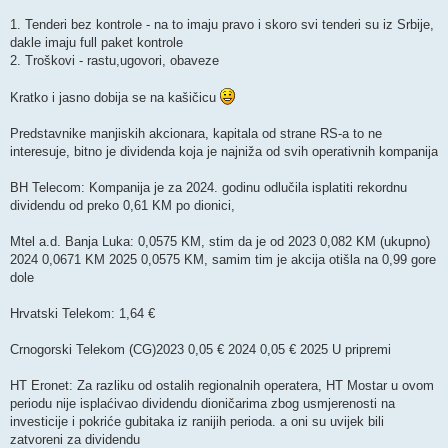
1. Tenderi bez kontrole - na to imaju pravo i skoro svi tenderi su iz Srbije,
dakle imaju full paket kontrole
2. Troškovi - rastu,ugovori, obaveze
Kratko i jasno dobija se na kašičicu
Predstavnike manjiskih akcionara, kapitala od strane RS-a to ne
interesuje, bitno je dividenda koja je najniža od svih operativnih kompanija
BH Telecom: Kompanija je za 2024. godinu odlučila isplatiti rekordnu
dividendu od preko 0,61 KM po dionici,
Mtel a.d. Banja Luka: 0,0575 KM, stim da je od 2023 0,082 KM (ukupno)
2024 0,0671 KM 2025 0,0575 KM, samim tim je akcija otišla na 0,99 gore
dole
Hrvatski Telekom: 1,64 €
Crnogorski Telekom (CG)2023 0,05 € 2024 0,05 € 2025 U pripremi
HT Eronet: Za razliku od ostalih regionalnih operatera, HT Mostar u ovom
periodu nije isplaćivao dividendu dioničarima zbog usmjerenosti na
investicije i pokriće gubitaka iz ranijih perioda. a oni su uvijek bili
zatvoreni za dividendu