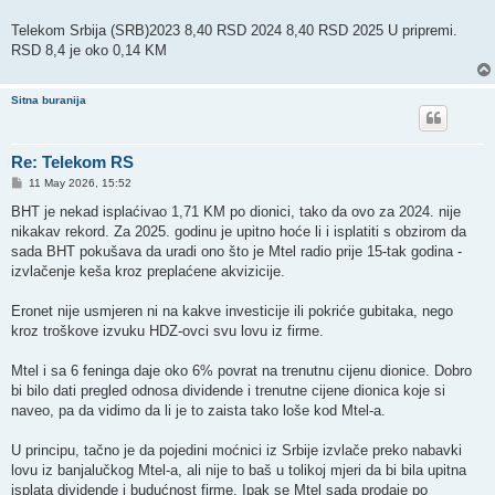
Telekom Srbija (SRB)2023 8,40 RSD 2024 8,40 RSD 2025 U pripremi.
RSD 8,4 je oko 0,14 KM
Sitna buranija
Re: Telekom RS
P
11 May 2026, 15:52
o
s
BHT je nekad isplaćivao 1,71 KM po dionici, tako da ovo za 2024. nije
t
nikakav rekord. Za 2025. godinu je upitno hoće li i isplatiti s obzirom da
sada BHT pokušava da uradi ono što je Mtel radio prije 15-tak godina -
izvlačenje keša kroz preplaćene akvizicije.
Eronet nije usmjeren ni na kakve investicije ili pokriće gubitaka, nego
kroz troškove izvuku HDZ-ovci svu lovu iz firme.
Mtel i sa 6 feninga daje oko 6% povrat na trenutnu cijenu dionice. Dobro
bi bilo dati pregled odnosa dividende i trenutne cijene dionica koje si
naveo, pa da vidimo da li je to zaista tako loše kod Mtel-a.
U principu, tačno je da pojedini moćnici iz Srbije izvlače preko nabavki
lovu iz banjalučkog Mtel-a, ali nije to baš u tolikoj mjeri da bi bila upitna
isplata dividende i budućnost firme. Ipak se Mtel sada prodaje po