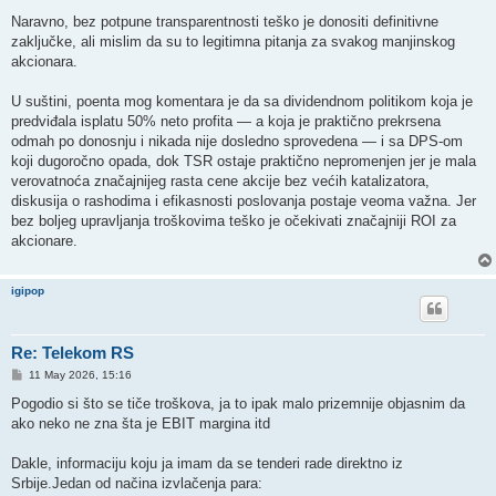
Naravno, bez potpune transparentnosti teško je donositi definitivne
zaključke, ali mislim da su to legitimna pitanja za svakog manjinskog
akcionara.
U suštini, poenta mog komentara je da sa dividendnom politikom koja je
predviđala isplatu 50% neto profita — a koja je praktično prekrsena
odmah po donosnju i nikada nije dosledno sprovedena — i sa DPS-om
koji dugoročno opada, dok TSR ostaje praktično nepromenjen jer je mala
verovatnoća značajnijeg rasta cene akcije bez većih katalizatora,
diskusija o rashodima i efikasnosti poslovanja postaje veoma važna. Jer
bez boljeg upravljanja troškovima teško je očekivati značajniji ROI za
akcionare.
igipop
Re: Telekom RS
P
11 May 2026, 15:16
o
s
Pogodio si što se tiče troškova, ja to ipak malo prizemnije objasnim da
t
ako neko ne zna šta je EBIT margina itd
Dakle, informaciju koju ja imam da se tenderi rade direktno iz
Srbije.Jedan od načina izvlačenja para: