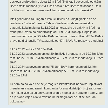
troskova proizvodnih usluga 1.5m BAM (8%) kao i povecanje od 0.6m
BAM ostalih rashoda (19%). Ocas posla 5.6m BAM rast rashoda. Da li
na bilo koji nacin se moze traziti transparentnost ovih utrosaka?
Isto i generalno za ulaganja imajuci u vidu da kolaju glasine da se
tenderima "izvlace" pare za Srbiju. Gledam ostala nematerijalna
ulaganja koja imaju na 31.12.2025 amortizaciju od cak 44m BAM - taj
trend prati kvartalna amortizacija od 11m BAM. Kao opis toga je da
trenutno neto stanje (95.24m BAM) uglavnom cine softveri 47.2m BAM i
prava na distribuciju TV sadrzanja od 47m BAM. Retroaktivno gledajuci
31.12.2022 su bila 240.47m BAM
31.12.2023 sa povecanjem od 30.5m BAM i prenosom od 19.25m BAm
rastu na 276.98m BAM amortizacija 46.12m BAM rashodovanje 11.25m
BAM
31.12.2024 sa povecanjem od 75.18m BAM i prenosom od 22.49m
BAm rastu na 353.29m BAM amortizacija 53.10m BAM rashodovanje
19.16m BAM
Generalno na koje nacine je moguce iskontrolisati nabavke, isplativost
preuzimanja razno raznih kompanija (ocena akvizicija), broj zaposlenih
itd? Pitam vise da cujem vase misljenje hipoteticki naravno (i sam znam
da je slaba vajda i da verovatno ne bi mogli doci do istine sve i da
pokusamo).