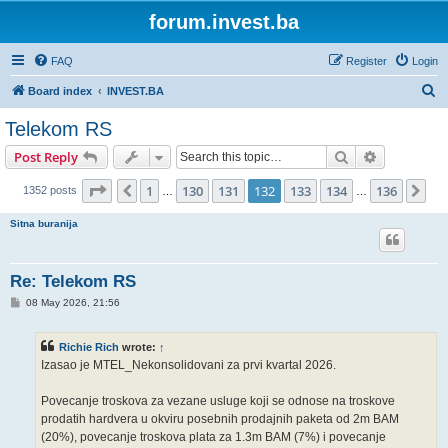
forum.invest.ba
FAQ
Register
Login
S
Board index
INVEST.BA
e
Telekom RS
a
Search
Advanced s
Post Reply
r
c
Page
132
of
136
1
130
131
132
133
134
136
Previous
Ne
1352 posts
…
…
h
Sitna buranija
Re: Telekom RS
P
08 May 2026, 21:56
o
s
t
Richie Rich
wrote:
↑
Izasao je MTEL_Nekonsolidovani za prvi kvartal 2026.
Povecanje troskova za vezane usluge koji se odnose na troskove
prodatih hardvera u okviru posebnih prodajnih paketa od 2m BAM
(20%), povecanje troskova plata za 1.3m BAM (7%) i povecanje