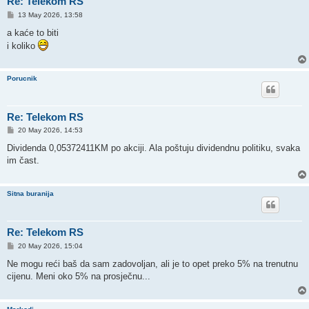
Re: Telekom RS
P
13 May 2026, 13:58
o
s
a kaće to biti
t
i koliko
Porucnik
Re: Telekom RS
P
20 May 2026, 14:53
o
s
Dividenda 0,05372411KM po akciji. Ala poštuju dividendnu politiku, svaka
t
im čast.
Sitna buranija
Re: Telekom RS
P
20 May 2026, 15:04
o
s
Ne mogu reći baš da sam zadovoljan, ali je to opet preko 5% na trenutnu
t
cijenu. Meni oko 5% na prosječnu...