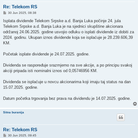
Re: Telekom RS
P
30 Jun 2025, 08:38
o
s
Isplata dividende Telekom Srpske a.d. Banja Luka počinje 24. jula
t
Telekom Srpske a.d. Banja Luka je na sjednici skupštine akcionara
održanoj 24.06.2025. godine usvojio odluku o isplati dividende iz dobiti za
2024. godinu. Ukupan iznos dividende koja se isplaćuje je 28.239.606,39
KM.
Početak isplate dividende je 24.07.2025. godine.
Dividenda se raspoređuje srazmjerno na sve akcije, a po principu svakoj
akciji pripada isti nominalni iznos od 0,05746956 КМ.
Dividenda se isplaćuje u novcu akcionarima koji imaju taj status na dan
15.07.2025. godine.
Datum početka trgovanja bez prava na dividendu je 14.07.2025. godine.
Sitna buranija
Re: Telekom RS
P
30 Jun 2025, 09:45