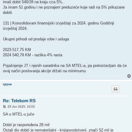
imaš dobit 540/28 na kraju cca 5%..
Ja imam 51 godinu i ne poznajem preduzeće koje radi na 5% prikazane
dobiti
131 | Konsolidovani finansijski izvještaji za 2024. godinu Godišnji
izvještaj 2024.
Ukupni prihodi od prodaje robe i usluga
2023 517,75 KM
2024 540,79 KM - razlika 4% rasta
Pojašnjenje JT i njenih saradnika na SA MTEL-a, pa pretostavljam da će
ovaj način poslovanja akcije držati na minimumu
igipop
Re: Telekom RS
P
25 Jun 2025, 10:02
o
s
SA u MTEL-u juče
t
Dobit je raspoređena 28 mil
Ostali dio dobiti je nematerijalni - knjigovodstveni, znači 52 mil je