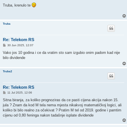
o
s
Truba, krenulo te
t
Truba
Re: Telekom RS
P
30 Jun 2025, 12:07
o
s
Vako jos 10 godina i ce da vratim sto sam izgubio onim padom kad nije
t
bilo dividende
Truba2
Re: Telekom RS
P
11 Jul 2025, 12:06
o
s
Sitna biranja, za koliko prognoziras da ce pasti cijena akcija nakon 15.
t
jula ? Znam da kod M tela nema mjesta nikakvoj matematičkoj logici, ali
koliko bi bilo realno za očekivat ? Pratim M tel od 2019. godine i pamtim
cijenu od 0,80 feninga nakon tadašnje isplate dividende