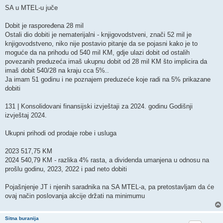
o
s
SA u MTEL-u juče
t
Dobit je raspoređena 28 mil
Ostali dio dobiti je nematerijalni - knjigovodstveni, znači 52 mil je
knjigovodstveno, niko nije postavio pitanje da se pojasni kako je to
moguće da na prihodu od 540 mil KM, gdje ulazi dobit od ostalih
povezanih preduzeća imaš ukupnu dobit od 28 mil KM što implicira da
imaš dobit 540/28 na kraju cca 5%..
Ja imam 51 godinu i ne poznajem preduzeće koje radi na 5% prikazane
dobiti
131 | Konsolidovani finansijski izvještaji za 2024. godinu Godišnji
izvještaj 2024.
Ukupni prihodi od prodaje robe i usluga
2023 517,75 KM
2024 540,79 KM - razlika 4% rasta, a dividenda umanjena u odnosu na
prošlu godinu, 2023, 2022 i pad neto dobiti
Pojašnjenje JT i njenih saradnika na SA MTEL-a, pa pretostavljam da će
ovaj način poslovanja akcije držati na minimumu
Sitna buranija