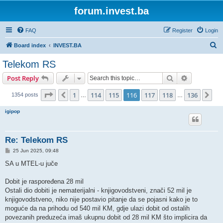
forum.invest.ba
FAQ
Register
Login
S
Board index
INVEST.BA
e
Telekom RS
a
Search
Advanced s
Post Reply
r
c
Page
116
of
136
1
114
115
116
117
118
136
Previous
Ne
1354 posts
…
…
h
igipop
Re: Telekom RS
P
25 Jun 2025, 09:48
o
s
SA u MTEL-u juče
t
Dobit je raspoređena 28 mil
Ostali dio dobiti je nematerijalni - knjigovodstveni, znači 52 mil je
knjigovodstveno, niko nije postavio pitanje da se pojasni kako je to
moguće da na prihodu od 540 mil KM, gdje ulazi dobit od ostalih
povezanih preduzeća imaš ukupnu dobit od 28 mil KM što implicira da