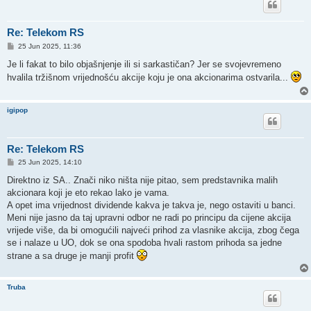
Re: Telekom RS
P
25 Jun 2025, 11:36
o
s
Je li fakat to bilo objašnjenje ili si sarkastičan? Jer se svojevremeno
t
hvalila tržišnom vrijednošću akcije koju je ona akcionarima ostvarila...
igipop
Re: Telekom RS
P
25 Jun 2025, 14:10
o
s
Direktno iz SA.. Znači niko ništa nije pitao, sem predstavnika malih
t
akcionara koji je eto rekao lako je vama.
A opet ima vrijednost dividende kakva je takva je, nego ostaviti u banci.
Meni nije jasno da taj upravni odbor ne radi po principu da cijene akcija
vrijede više, da bi omogućili najveći prihod za vlasnike akcija, zbog čega
se i nalaze u UO, dok se ona spodoba hvali rastom prihoda sa jedne
strane a sa druge je manji profit
Truba