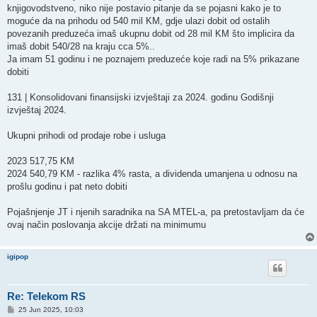
knjigovodstveno, niko nije postavio pitanje da se pojasni kako je to
moguće da na prihodu od 540 mil KM, gdje ulazi dobit od ostalih
povezanih preduzeća imaš ukupnu dobit od 28 mil KM što implicira da
imaš dobit 540/28 na kraju cca 5%..
Ja imam 51 godinu i ne poznajem preduzeće koje radi na 5% prikazane
dobiti
131 | Konsolidovani finansijski izvještaji za 2024. godinu Godišnji
izvještaj 2024.
Ukupni prihodi od prodaje robe i usluga
2023 517,75 KM
2024 540,79 KM - razlika 4% rasta, a dividenda umanjena u odnosu na
prošlu godinu i pat neto dobiti
Pojašnjenje JT i njenih saradnika na SA MTEL-a, pa pretostavljam da će
ovaj način poslovanja akcije držati na minimumu
igipop
Re: Telekom RS
P
25 Jun 2025, 10:03