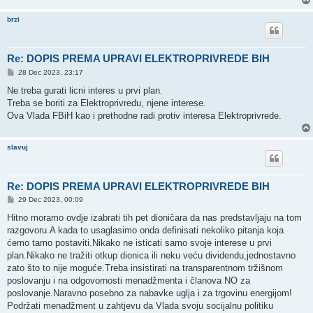
brzi
Re: DOPIS PREMA UPRAVI ELEKTROPRIVREDE BIH
P
28 Dec 2023, 23:17
o
s
Ne treba gurati licni interes u prvi plan.
t
Treba se boriti za Elektroprivredu, njene interese.
Ova Vlada FBiH kao i prethodne radi protiv interesa Elektroprivrede.
slavuj
Re: DOPIS PREMA UPRAVI ELEKTROPRIVREDE BIH
P
29 Dec 2023, 00:09
o
s
Hitno moramo ovdje izabrati tih pet dioničara da nas predstavljaju na tom
t
razgovoru.A kada to usaglasimo onda definisati nekoliko pitanja koja
ćemo tamo postaviti.Nikako ne isticati samo svoje interese u prvi
plan.Nikako ne tražiti otkup dionica ili neku veću dividendu,jednostavno
zato što to nije moguće.Treba insistirati na transparentnom tržišnom
poslovanju i na odgovornosti menadžmenta i članova NO za
poslovanje.Naravno posebno za nabavke uglja i za trgovinu energijom!
Podržati menadžment u zahtjevu da Vlada svoju socijalnu politiku