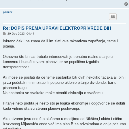
panzer
Re: DOPIS PREMA UPRAVI ELEKTROPRIVREDE BIH
P
29 Dec 2023, 04:44
o
s
Iskreno čak i ne znam da li im slati ova taksativna zapažanja, teme i
t
pitanja.
Osnovno što bi nas trebalo interesovati je trenutno realno stanje u
koncernu i budući stvarni planovi jer se poprilično izgubila
transparentnost.
Ali može se poslati da će teme sastanka biti ovih nekoliko tačaka ali bih i
ja za početak minimizirao ili potpuno uklonio pitanje dividende, bar u
pisanom tragu.
Na sastanku se svakako može otvoriti diskusija o svačemu.
Pitanje neto profita je nešto što je logika ekonomije i odgovor će se dobiti
kada vidimo šta su stvarni planovi poslovanja.
Ako stvarno jesu ono što slušamo u medijima od Nikšića,Lakića i ničim
izazvanog Mijatovića onda već ima plan B sa advokatima a on je prisutan