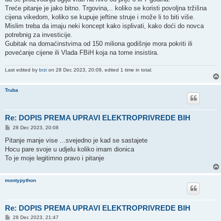
Treće pitanje je jako bitno. Trgovina,.. koliko se koristi povoljna tržišna
cijena vikedom, koliko se kupuje jeftine struje i može li to biti više.
Mislim treba da imaju neki koncept kako isplivati, kako doći do novca
potrebnig za investicije.
Gubitak na domaćinstvima od 150 miliona godišnje mora pokriti ili
povećanje cijene ili Vlada FBiH koja na tome insistira.
Last edited by
brzi
on 28 Dec 2023, 20:09, edited 1 time in total.
Truba
Re: DOPIS PREMA UPRAVI ELEKTROPRIVREDE BIH
P
28 Dec 2023, 20:08
o
s
Pitanje manje vise ...svejedno je kad se sastajete
t
Hocu pare svoje u udjelu koliko imam dionica
To je moje legitimno pravo i pitanje
montypython
Re: DOPIS PREMA UPRAVI ELEKTROPRIVREDE BIH
P
28 Dec 2023, 21:47