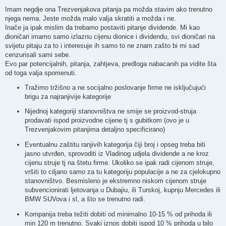
o
s
Imam negdje ona Trezvenjakova pitanja pa možda stavim ako trenutno
t
njega nema. Jeste možda malo valja skratiti a možda i ne.
Inače ja ipak mislim da trebamo postaviti pitanje dividende. Mi kao
dioničari imamo samo izlaznu cijenu dionice i dividendu, svi dioničari na
svijetu pitaju za to i interesuje ih samo to ne znam zašto bi mi sad
cenzurisali sami sebe.
Evo par potencijalnih, pitanja, zahtjeva, predloga nabacanih pa vidite šta
od toga valja spomenuti.
Tražimo tržišno a ne socijalno poslovanje firme ne isključujući
brigu za najranjivije kategorije
Nijednoj kategoriji stanovništva ne smije se proizvod-struja
prodavati ispod proizvodne cijene tj s gubitkom (ovo je u
Trezvenjakovim pitanjima detaljno specificirano)
Eventualnu zaštitu ranjivih kategorija čiji broj i opseg treba biti
jasno utvrđen, sprovoditi iz Vladinog udjela dividende a ne kroz
cijenu struje tj na štetu firme. Ukoliko se ipak radi cijenom struje,
vršiti to ciljano samo za tu kategoriju populacije a ne za cjelokupno
stanovništvo. Besmisleno je ekstremno niskom cijenom struje
subvencionirati ljetovanja u Dubajiu, ili Turskoj, kupnju Mercedes ili
BMW SUVova i sl, a što se trenutno radi.
Kompanija treba težiti dobiti od minimalno 10-15 % od prihoda ili
min 120 m trenutno. Svaki iznos dobiti ispod 10 % prihoda u bilo