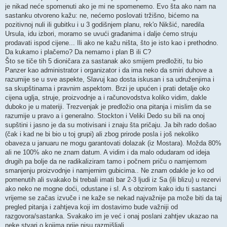
je nikad neće spomenuti ako je mi ne spomenemo. Evo šta ako nam na
sastanku otvoreno kažu: ne, nećemo poslovati tržišno, bićemo na
pozitivnoj nuli ili gubitku i u 3 godišnjem planu, rek'o Nikšić, naredila
Ursula, idu izbori, moramo se uvući građanima i dalje ćemo struju
prodavati ispod cijene... Ili ako ne kažu ništa, što je isto kao i prethodno.
Da kukamo i plačemo? Da nemamo i plan B ili C?
Što se tiče tih 5 dioničara za sastanak ako smijem predložiti, tu bio
Panzer kao administrator i organizator i da ima neko da smiri duhove a
razumije se u sve aspekte, Slavuj kao dosta iskusan i sa udruženjima i
sa skupštinama i pravnim aspektom. Brzi je upućen i prati detalje oko
cijena uglja, struje, proizvodnje a i računovodstva koliko vidim, dakle
duboko je u materiji. Trezvenjak je predložio ona pitanja i mislim da se
razumije u pravo a i generalno. Stockton i Veliki Dedo su bili na onoj
supštini i jasno je da su motivisani i znaju šta pričaju. Ja bih rado došao
(čak i kad ne bi bio u toj grupi) ali zbog prirode posla i još nekoliko
obaveza u januaru ne mogu garantovati dolazak (iz Mostara). Možda 80%
ali ne 100% ako ne znam datum. A vidim i da malo odudaram od ideja
drugih pa bolje da ne radikaliziram tamo i počnem priču o namjernom
smanjenju proizvodnje i namjernim gubicima.. Ne znam odakle je ko od
pomenutih ali svakako bi trebali imati bar 2-3 ljudi iz Sa (ili blizu) u rezervi
ako neko ne mogne doći, odustane i sl. A s obzirom kako idu ti sastanci
vrijeme se začas izvuče i ne kaže se nekad najvažnije pa može biti da taj
pregled pitanja i zahtjeva koji im dostavimo bude važniji od
razgovora/sastanka. Svakako im je već i onaj poslani zahtjev ukazao na
neke stvari o kojima prije nisu razmišljali.