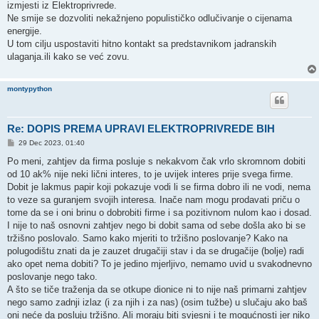
izmjesti iz Elektroprivrede.
Ne smije se dozvoliti nekažnjeno populističko odlučivanje o cijenama
energije.
U tom cilju uspostaviti hitno kontakt sa predstavnikom jadranskih
ulaganja.ili kako se već zovu.
montypython
Re: DOPIS PREMA UPRAVI ELEKTROPRIVREDE BIH
P
29 Dec 2023, 01:40
o
s
Po meni, zahtjev da firma posluje s nekakvom čak vrlo skromnom dobiti
t
od 10 ak% nije neki lični interes, to je uvijek interes prije svega firme.
Dobit je lakmus papir koji pokazuje vodi li se firma dobro ili ne vodi, nema
to veze sa guranjem svojih interesa. Inače nam mogu prodavati priču o
tome da se i oni brinu o dobrobiti firme i sa pozitivnom nulom kao i dosad.
I nije to naš osnovni zahtjev nego bi dobit sama od sebe došla ako bi se
tržišno poslovalo. Samo kako mjeriti to tržišno poslovanje? Kako na
polugodištu znati da je zauzet drugačiji stav i da se drugačije (bolje) radi
ako opet nema dobiti? To je jedino mjerljivo, nemamo uvid u svakodnevno
poslovanje nego tako.
A što se tiče traženja da se otkupe dionice ni to nije naš primarni zahtjev
nego samo zadnji izlaz (i za njih i za nas) (osim tužbe) u slučaju ako baš
oni neće da posluju tržišno. Ali moraju biti svjesni i te mogućnosti jer niko