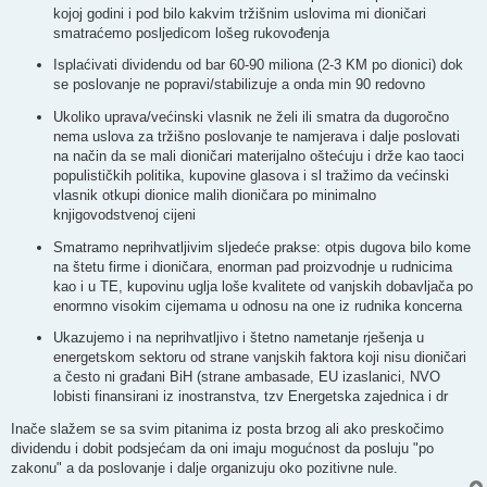
kojoj godini i pod bilo kakvim tržišnim uslovima mi dioničari
smatraćemo posljedicom lošeg rukovođenja
Isplaćivati dividendu od bar 60-90 miliona (2-3 KM po dionici) dok
se poslovanje ne popravi/stabilizuje a onda min 90 redovno
Ukoliko uprava/većinski vlasnik ne želi ili smatra da dugoročno
nema uslova za tržišno poslovanje te namjerava i dalje poslovati
na način da se mali dioničari materijalno oštećuju i drže kao taoci
populističkih politika, kupovine glasova i sl tražimo da većinski
vlasnik otkupi dionice malih dioničara po minimalno
knjigovodstvenoj cijeni
Smatramo neprihvatljivim sljedeće prakse: otpis dugova bilo kome
na štetu firme i dioničara, enorman pad proizvodnje u rudnicima
kao i u TE, kupovinu uglja loše kvalitete od vanjskih dobavljača po
enormno visokim cijemama u odnosu na one iz rudnika koncerna
Ukazujemo i na neprihvatljivo i štetno nametanje rješenja u
energetskom sektoru od strane vanjskih faktora koji nisu dioničari
a često ni građani BiH (strane ambasade, EU izaslanici, NVO
lobisti finansirani iz inostranstva, tzv Energetska zajednica i dr
Inače slažem se sa svim pitanima iz posta brzog ali ako preskočimo
dividendu i dobit podsjećam da oni imaju mogućnost da posluju "po
zakonu" a da poslovanje i dalje organizuju oko pozitivne nule.