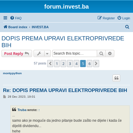
forum.invest.ba
FAQ
Register
Login
S
Board index
INVEST.BA
e
DOPIS PREMA UPRAVI ELEKTROPRIVREDE
a
BIH
r
Search
Advanced s
Post Reply
c
h
1
2
3
4
5
6
Previous
Next
57 posts
montypython
Re: DOPIS PREMA UPRAVI ELEKTROPRIVREDE BIH
P
28 Dec 2023, 19:01
o
s
t
Truba
wrote:
↑
...
samo ako je moguće da jedno pitanje bude zašto ne dijele i kada će
dijeliti dividendu...
hehe