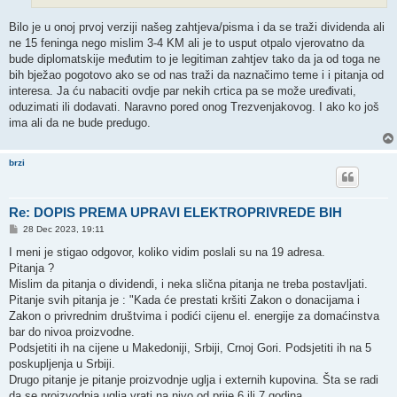
Bilo je u onoj prvoj verziji našeg zahtjeva/pisma i da se traži dividenda ali
ne 15 feninga nego mislim 3-4 KM ali je to usput otpalo vjerovatno da
bude diplomatskije međutim to je legitiman zahtjev tako da ja od toga ne
bih bježao pogotovo ako se od nas traži da naznačimo teme i i pitanja od
interesa. Ja ću nabaciti ovdje par nekih crtica pa se može uređivati,
oduzimati ili dodavati. Naravno pored onog Trezvenjakovog. I ako ko još
ima ali da ne bude predugo.
brzi
Re: DOPIS PREMA UPRAVI ELEKTROPRIVREDE BIH
P
28 Dec 2023, 19:11
o
s
I meni je stigao odgovor, koliko vidim poslali su na 19 adresa.
t
Pitanja ?
Mislim da pitanja o dividendi, i neka slična pitanja ne treba postavljati.
Pitanje svih pitanja je : "Kada će prestati kršiti Zakon o donacijama i
Zakon o privrednim društvima i podići cijenu el. energije za domaćinstva
bar do nivoa proizvodne.
Podsjetiti ih na cijene u Makedoniji, Srbiji, Crnoj Gori. Podsjetiti ih na 5
poskupljenja u Srbiji.
Drugo pitanje je pitanje proizvodnje uglja i externih kupovina. Šta se radi
da se proizvodnja uglja vrati na nivo od prije 6 ili 7 godina.