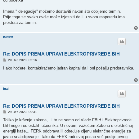
od početka
Imena " delegacije" možemo dostaviti nakon što dobijemo termin.
Prije toga se svako ovdje može izjasniti da li u svom rasporedu ima
prostora za termin.
panzer
Re: DOPIS PREMA UPRAVI ELEKTROPRIVREDE BIH
P
29 Dec 2023, 05:16
o
s
I ako hoćete, kontaktiraćemo jadran kapital da i oni pošalju predstavnika.
t
brzi
Re: DOPIS PREMA UPRAVI ELEKTROPRIVREDE BIH
P
29 Dec 2023, 09:31
o
s
Toliko je kršenja zakona,.. i to ne samo od Vlade FBiH i Elektroprivrede
t
BiH nego i od ostalih učesnika. U novom, važećem Zakonu o električnoj
energiji kaže,.. FERK odobrava ili određuje cijenu električne energije za
javno snabdijevanje. Tako da FERK radi svoj posao već poslije prvog