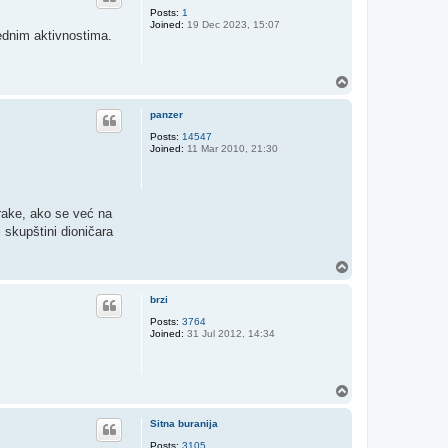
Posts:
1
Joined:
19 Dec 2023, 15:07
ednim aktivnostima.
T
o
p
panzer
Posts:
14547
Joined:
11 Mar 2010, 21:30
rake, ako se već na
j skupštini dioničara
T
o
p
brzi
Posts:
3764
Joined:
31 Jul 2012, 14:34
T
o
p
Sitna buranija
Posts:
3105