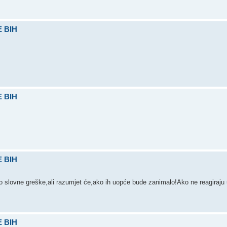
 BIH
 BIH
 BIH
ao slovne greške,ali razumjet će,ako ih uopće bude zanimalo!Ako ne reagiraju
 BIH