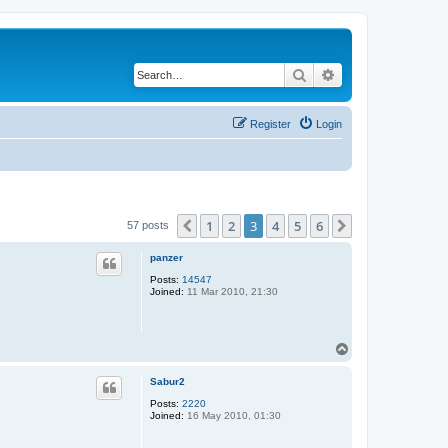
Search
Advanced search
Register
Login
1
2
3
4
5
6
Previous
Next
57 posts
panzer
Posts:
14547
Joined:
11 Mar 2010, 21:30
T
o
p
Sabur2
Posts:
2220
Joined:
16 May 2010, 01:30