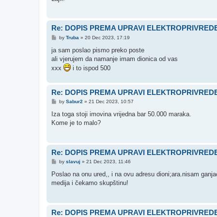
Re: DOPIS PREMA UPRAVI ELEKTROPRIVREDE
P
by
Truba
»
20 Dec 2023, 17:19
o
s
ja sam poslao pismo preko poste
t
ali vjerujem da namanje imam dionica od vas
xxx
i to ispod 500
Re: DOPIS PREMA UPRAVI ELEKTROPRIVREDE
P
by
Sabur2
»
21 Dec 2023, 10:57
o
s
Iza toga stoji imovina vrijedna bar 50.000 maraka.
t
Kome je to malo?
Re: DOPIS PREMA UPRAVI ELEKTROPRIVREDE
P
by
slavuj
»
21 Dec 2023, 11:46
o
s
Poslao na onu ured,, i na ovu adresu dioni;ara.nisam ganj
t
medija i čekamo skupštinu!
Re: DOPIS PREMA UPRAVI ELEKTROPRIVREDE