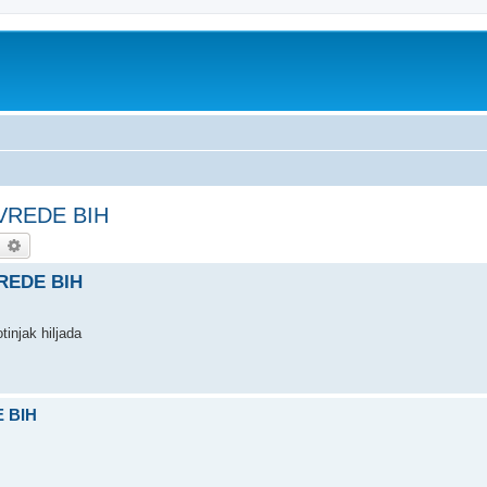
VREDE BIH
earch
Advanced search
REDE BIH
otinjak hiljada
 BIH