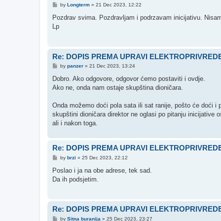
P
by
Longterm
»
21 Dec 2023, 12:22
o
s
Pozdrav svima. Pozdravljam i podrzavam inicijativu. Nisam
t
Lp
Re: DOPIS PREMA UPRAVI ELEKTROPRIVREDE
P
by
panzer
»
21 Dec 2023, 13:24
o
s
Dobro. Ako odgovore, odgovor ćemo postaviti i ovdje.
t
Ako ne, onda nam ostaje skupština dioničara.
Onda možemo doći pola sata ili sat ranije, pošto će doći i
skupštini dioničara direktor ne oglasi po pitanju inicijativ
ali i nakon toga.
Re: DOPIS PREMA UPRAVI ELEKTROPRIVREDE
P
by
brzi
»
25 Dec 2023, 22:12
o
s
Poslao i ja na obe adrese, tek sad.
t
Da ih podsjetim.
Re: DOPIS PREMA UPRAVI ELEKTROPRIVREDE
P
by
Sitna buranija
»
25 Dec 2023, 23:27