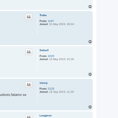
T
o
p
Truba
Posts:
1167
Joined:
31 May 2023, 09:24
T
o
p
Sabur2
Posts:
2220
Joined:
16 May 2010, 01:30
T
o
p
slavuj
Posts:
2125
Joined:
19 Sep 2013, 11:29
 uskoro,fatamo se
T
o
p
Longterm