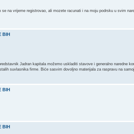
 se na vrijeme registrovao, ali mozete racunati i na moju podrsku u svim nar
 BIH
 predstavnik Jadran kapitala možemo uskladiti stavove i generalno naredne ko
e ostalih suvlasnika firme. Biće sasvim dovoljno materijala za raspravu na samo
 BIH
 BIH