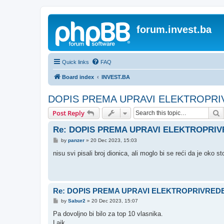
forum.invest.ba
Quick links
FAQ
Board index
INVEST.BA
DOPIS PREMA UPRAVI ELEKTROPRI
S
Post Reply
Re: DOPIS PREMA UPRAVI ELEKTROPRIV
P
by
panzer
»
20 Dec 2023, 15:03
o
s
nisu svi pisali broj dionica, ali moglo bi se reći da je oko st
t
Re: DOPIS PREMA UPRAVI ELEKTROPRIVREDE
P
by
Sabur2
»
20 Dec 2023, 15:07
o
s
Pa dovoljno bi bilo za top 10 vlasnika.
t
Lajk.