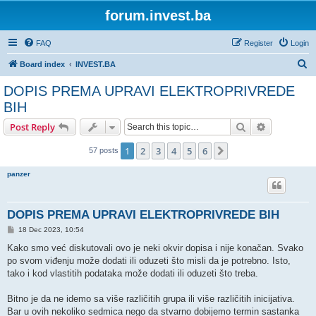
forum.invest.ba
FAQ
Register
Login
S
Board index
INVEST.BA
e
DOPIS PREMA UPRAVI ELEKTROPRIVREDE
a
BIH
r
Search
Advanced s
Post Reply
c
h
1
2
3
4
5
6
Next
57 posts
panzer
DOPIS PREMA UPRAVI ELEKTROPRIVREDE BIH
P
18 Dec 2023, 10:54
o
s
Kako smo već diskutovali ovo je neki okvir dopisa i nije konačan. Svako
t
po svom viđenju može dodati ili oduzeti što misli da je potrebno. Isto,
tako i kod vlastitih podataka može dodati ili oduzeti što treba.
Bitno je da ne idemo sa više različitih grupa ili više različitih inicijativa.
Bar u ovih nekoliko sedmica nego da stvarno dobijemo termin sastanka