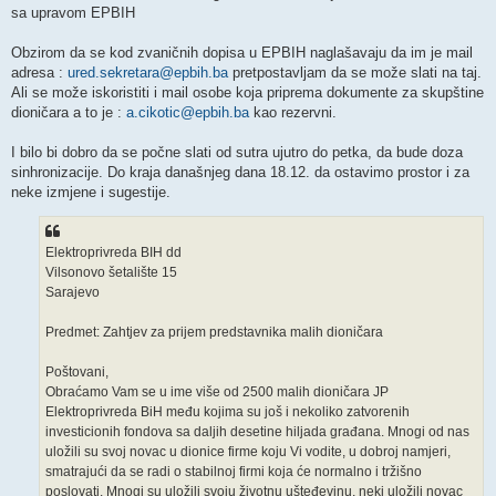
sa upravom EPBIH
Obzirom da se kod zvaničnih dopisa u EPBIH naglašavaju da im je mail
adresa :
ured.sekretara@epbih.ba
pretpostavljam da se može slati na taj.
Ali se može iskoristiti i mail osobe koja priprema dokumente za skupštine
dioničara a to je :
a.cikotic@epbih.ba
kao rezervni.
I bilo bi dobro da se počne slati od sutra ujutro do petka, da bude doza
sinhronizacije. Do kraja današnjeg dana 18.12. da ostavimo prostor i za
neke izmjene i sugestije.
Elektroprivreda BIH dd
Vilsonovo šetalište 15
Sarajevo
Predmet: Zahtjev za prijem predstavnika malih dioničara
Poštovani,
Obraćamo Vam se u ime više od 2500 malih dioničara JP
Elektroprivreda BiH među kojima su još i nekoliko zatvorenih
investicionih fondova sa daljih desetine hiljada građana. Mnogi od nas
uložili su svoj novac u dionice firme koju Vi vodite, u dobroj namjeri,
smatrajući da se radi o stabilnoj firmi koja će normalno i tržišno
poslovati. Mnogi su uložili svoju životnu ušteđevinu, neki uložili novac