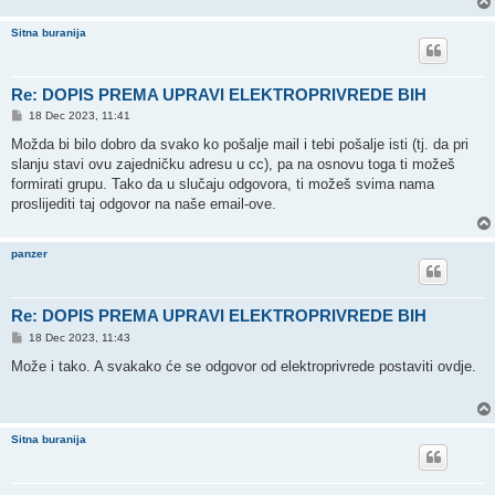
Sitna buranija
Re: DOPIS PREMA UPRAVI ELEKTROPRIVREDE BIH
P
18 Dec 2023, 11:41
o
s
Možda bi bilo dobro da svako ko pošalje mail i tebi pošalje isti (tj. da pri
t
slanju stavi ovu zajedničku adresu u cc), pa na osnovu toga ti možeš
formirati grupu. Tako da u slučaju odgovora, ti možeš svima nama
proslijediti taj odgovor na naše email-ove.
panzer
Re: DOPIS PREMA UPRAVI ELEKTROPRIVREDE BIH
P
18 Dec 2023, 11:43
o
s
Može i tako. A svakako će se odgovor od elektroprivrede postaviti ovdje.
t
Sitna buranija