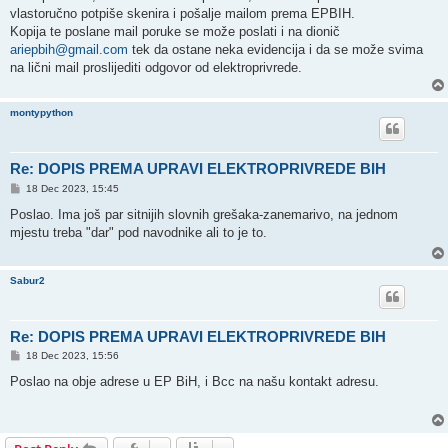
vlastoručno potpiše skenira i pošalje mailom prema EPBIH.
Kopija te poslane mail poruke se može poslati i na dionič
ariepbih@gmail.com
tek da ostane neka evidencija i da se može svima
na lični mail proslijediti odgovor od elektroprivrede.
montypython
Re: DOPIS PREMA UPRAVI ELEKTROPRIVREDE BIH
P
18 Dec 2023, 15:45
o
s
Poslao. Ima još par sitnijih slovnih grešaka-zanemarivo, na jednom
t
mjestu treba "dar" pod navodnike ali to je to.
Sabur2
Re: DOPIS PREMA UPRAVI ELEKTROPRIVREDE BIH
P
18 Dec 2023, 15:56
o
s
Poslao na obje adrese u EP BiH, i Bcc na našu kontakt adresu.
t