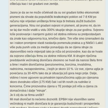
oštećuju kao i svi građani ove zemlje.
Jasno je da se ne može očekivati da su svi građani toliko ekonomski
pismeni da shvate da populistički kratkotrajni poklon od 7-8 KM po
računu nije vrijedan uništenja firme koja bi trebala služiti budućim
generacijama. Nisu svi građani svjesni ni pismeni, ali jesmo mi, da im
se taj dar može vratiti u vidu 300% skuplje struje za par godina. Svjesno
loše poslovanje i namjerni gubici od stotina miliona su pretpostavljam
da znate kao odgovorna lica, krivično djelo. Tim više smo iznenađeni da
se i nakon promjene vlasti nastavlja pomenuta praksa a g Nikšić i Lakić
više puta punih usta za medije ponavljaju da se cijena struje za
stanovništvo neće mijenjati iako je niža od proizvodne, kao da se hvale
da svjesno oštećuju firmu za stotine miliona KM. Ili drugim riječima
predstavnik većinskog dioničara otvoreno se hvali da nanosi štetu firmi
a time i malim dioničarima (penzionerima, borcima, invalidima,
radnicima, nezaposlenima...) kojih je skoro 10 %. Uz sve, cijena uglja je
povećana za 30-40% tako da je situacija još gora nego prije. Dalje,
vidimo I nove ugovore sa privatnim isporučiocima uglja po cijenama
skoro dvostruko višim (175 KM) čak i od tih novih za rudnike iz
koncerna. Čime proizvodna cijena u TE postaje još viša a cijena za
domaćinstva I dalje "miruje".
Je li cilj da se firma uništi?
Mi mali dioničari to nećemo dozvoliti. EPBiH nije vlasništvo samo
većinskog ni malih dioničara to je garancija budućnosti i prosperiteta