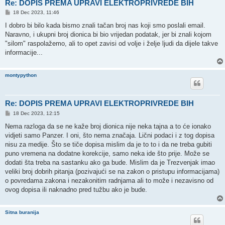
Re: DOPIS PREMA UPRAVI ELEKTROPRIVREDE BIH
P
18 Dec 2023, 11:46
o
s
I dobro bi bilo kada bismo znali tačan broj nas koji smo poslali email.
t
Naravno, i ukupni broj dionica bi bio vrijedan podatak, jer bi znali kojom
"silom" raspolažemo, ali to opet zavisi od volje i želje ljudi da dijele takve
informacije...
montypython
Re: DOPIS PREMA UPRAVI ELEKTROPRIVREDE BIH
P
18 Dec 2023, 12:15
o
s
Nema razloga da se ne kaže broj dionica nije neka tajna a to će ionako
t
vidjeti samo Panzer. I oni, što nema značaja. Lični podaci i z tog dopisa
nisu za medije. Što se tiče dopisa mislim da je to to i da ne treba gubiti
puno vremena na dodatne korekcije, samo neka ide što prije. Može se
dodati šta treba na sastanku ako ga bude. Mislim da je Trezvenjak imao
veliki broj dobrih pitanja (pozivajući se na zakon o pristupu informacijama)
o povredama zakona i nezakonitim radnjama ali to može i nezavisno od
ovog dopisa ili naknadno pred tužbu ako je bude.
Sitna buranija