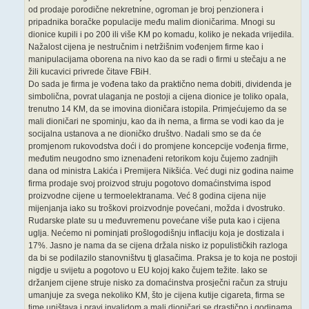
od prodaje porodične nekretnine, ogroman je broj penzionera i
pripadnika boračke populacije među malim dioničarima. Mnogi su
dionice kupili i po 200 ili više KM po komadu, koliko je nekada vrijedila.
Nažalost cijena je nestručnim i netržišnim vođenjem firme kao i
manipulacijama oborena na nivo kao da se radi o firmi u stečaju a ne
žili kucavici privrede čitave FBiH.
Do sada je firma je vođena tako da praktično nema dobiti, dividenda je
simbolična, povrat ulaganja ne postoji a cijena dionice je toliko opala,
trenutno 14 KM, da se imovina dioničara istopila. Primjećujemo da se
mali dioničari ne spominju, kao da ih nema, a firma se vodi kao da je
socijalna ustanova a ne dioničko društvo. Nadali smo se da će
promjenom rukovodstva doći i do promjene koncepcije vođenja firme,
međutim neugodno smo iznenađeni retorikom koju čujemo zadnjih
dana od ministra Lakića i Premijera Nikšića. Već dugi niz godina naime
firma prodaje svoj proizvod struju pogotovo domaćinstvima ispod
proizvodne cijene u termoelektranama. Već 8 godina cijena nije
mijenjanja iako su troškovi proizvodnje povećani, možda i dvostruko.
Rudarske plate su u međuvremenu povećane više puta kao i cijena
uglja. Nećemo ni pominjati prošlogodišnju inflaciju koja je dostizala i
17%. Jasno je nama da se cijena držala nisko iz populističkih razloga
da bi se podilazilo stanovništvu tj glasačima. Praksa je to koja ne postoji
nigdje u svijetu a pogotovo u EU kojoj kako čujem težite. Iako se
držanjem cijene struje nisko za domaćinstva prosječni račun za struju
umanjuje za svega nekoliko KM, što je cijena kutije cigareta, firma se
time uništava i pravi invalidom a mali dioničari se drastično i godinama