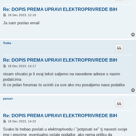
Re: DOPIS PREMA UPRAVI ELEKTROPRIVREDE BIH
P
18 Dec 2023, 12:16
o
s
Ja sam poslao email
t
Truba
Re: DOPIS PREMA UPRAVI ELEKTROPRIVREDE BIH
P
18 Dec 2023, 14:17
o
s
nisam shvatio je li ovaj tekst saljemo na navedene adrese s nasim
t
podatcima
ili ce jedan forumas to uciniti za sve ako mu posaljemo nase podatke
panzer
Re: DOPIS PREMA UPRAVI ELEKTROPRIVREDE BIH
P
18 Dec 2023, 14:22
o
s
Svako bi trebao poslati u elektroprivedu i "potpisati se" tj navesti svoje
t
ime i prezime ,eventualno ostale podatke, ako nema priliku da