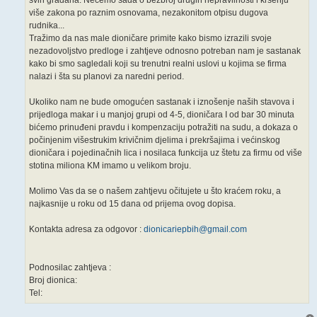
svih građana. Nećemo sada o bezbroj drugih nepravilnosti i kršenju
više zakona po raznim osnovama, nezakonitom otpisu dugova
rudnika...
Tražimo da nas male dioničare primite kako bismo izrazili svoje
nezadovoljstvo predloge i zahtjeve odnosno potreban nam je sastanak
kako bi smo sagledali koji su trenutni realni uslovi u kojima se firma
nalazi i šta su planovi za naredni period.
Ukoliko nam ne bude omogućen sastanak i iznošenje naših stavova i
prijedloga makar i u manjoj grupi od 4-5, dioničara I od bar 30 minuta
bićemo prinuđeni pravdu i kompenzaciju potražiti na sudu, a dokaza o
počinjenim višestrukim krivičnim djelima i prekršajima i većinskog
dioničara i pojedinačnih lica i nosilaca funkcija uz štetu za firmu od više
stotina miliona KM imamo u velikom broju.
Molimo Vas da se o našem zahtjevu očitujete u što kraćem roku, a
najkasnije u roku od 15 dana od prijema ovog dopisa.
Kontakta adresa za odgovor :
dionicariepbih@gmail.com
Podnosilac zahtjeva :
Broj dionica:
Tel: