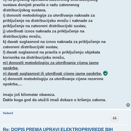
sustava donijeti pravila o radu zatvorenog
distribucijskog sustava,
i) donositi metodologije za utvrđivanje naknade za
priključenje na distribucijsku mrežu i naknade za
priključenje na zatvoreni distribucijski sustav,
j) utvrđivati iznos naknada za priključenje na
distribucijsku mrežu,
k) davati suglasnost na iznos naknada za priključenje na
zatvoreni distribucijski sustav,
l) davati suglasnost na pravila o priključenju objekata
korisnika na distribucijsku mrežu,
m) donositi metodologiju za utvrđivanje cijena javne
opskrbe,
n) davati suglasnost ili utvrđivati cijene javne opskrbe,
o) donositi metodologiju za utvrđivanje cijene rezervne
opskrbe,...
imaju još kilometar obaveza.
Dakle koga god da utužiš imaš dokaze o kršenju zakona.
Sabur2
Re: DOPIS PREMA UPRAVI ELEKTROPRIVREDE BIH