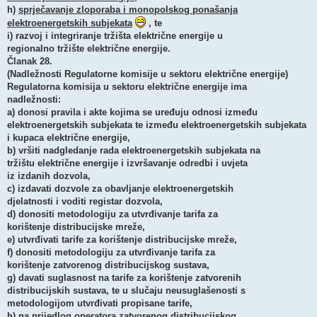
h)
sprječavanje zloporaba i monopolskog ponašanja
elektroenergetskih subjekata
, te
i) razvoj i integriranje tržišta električne energije u
regionalno tržište električne energije.
Članak 28.
(Nadležnosti Regulatorne komisije u sektoru električne energije)
Regulatorna komisija u sektoru električne energije ima
nadležnosti:
a) donosi pravila i akte kojima se uređuju odnosi između
elektroenergetskih subjekata te između elektroenergetskih subjekata
i kupaca električne energije,
b) vršiti nadgledanje rada elektroenergetskih subjekata na
tržištu električne energije i izvršavanje odredbi i uvjeta
iz izdanih dozvola,
c) izdavati dozvole za obavljanje elektroenergetskih
djelatnosti i voditi registar dozvola,
d) donositi metodologiju za utvrđivanje tarifa za
korištenje distribucijske mreže,
e) utvrđivati tarife za korištenje distribucijske mreže,
f) donositi metodologiju za utvrđivanje tarifa za
korištenje zatvorenog distribucijskog sustava,
g) davati suglasnost na tarife za korištenje zatvorenih
distribucijskih sustava, te u slučaju neusuglašenosti s
metodologijom utvrđivati propisane tarife,
h) na prijedlog operatora zatvorenog distribucijskog