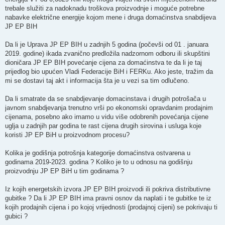
trebale služiti za nadoknadu troškova proizvodnje i moguće potrebne
nabavke električne energije kojom mene i druga domaćinstva snabdijeva
JP EP BIH
Da li je Uprava JP EP BIH u zadnjih 5 godina (počevši od 01 . januara
2019. godine) ikada zvanično predložila nadzornom odboru ili skupštini
dioničara JP EP BIH povećanje cijena za domaćinstva te da li je taj
prijedlog bio upućen Vladi Federacije BiH i FERKu. Ako jeste, tražim da
mi se dostavi taj akt i informacija šta je u vezi sa tim odlučeno.
Da li smatrate da se snabdjevanje domacinstava i drugih potrošača u
javnom snabdjevanja trenutno vrši po ekonomski opravdanim prodajnim
cijenama, posebno ako imamo u vidu više odobrenih povećanja cijene
uglja u zadnjih par godina te rast cijena drugih sirovina i usluga koje
koristi JP EP BiH u proizvodnom procesu?
Kolika je godišnja potrošnja kategorije domaćinstva ostvarena u
godinama 2019-2023. godina ? Koliko je to u odnosu na godišnju
proizvodnju JP EP BiH u tim godinama ?
Iz kojih energetskih izvora JP EP BIH proizvodi ili pokriva distributivne
gubitke ? Da li JP EP BIH ima pravni osnov da naplati i te gubitke te iz
kojih prodajnih cijena i po kojoj vrijednosti (prodajnoj cijeni) se pokrivaju ti
gubici ?