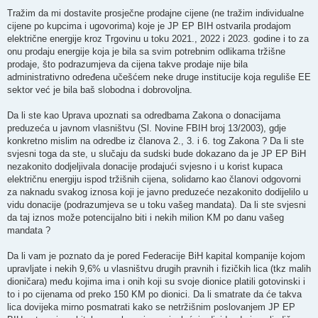
Tražim da mi dostavite prosječne prodajne cijene (ne tražim individualne
cijene po kupcima i ugovorima) koje je JP EP BIH ostvarila prodajom
električne energije kroz Trgovinu u toku 2021., 2022 i 2023. godine i to za
onu prodaju energije koja je bila sa svim potrebnim odlikama tržišne
prodaje, što podrazumjeva da cijena takve prodaje nije bila
administrativno određena učešćem neke druge institucije koja reguliše EE
sektor već je bila baš slobodna i dobrovoljna.
Da li ste kao Uprava upoznati sa odredbama Zakona o donacijama
preduzeća u javnom vlasništvu (Sl. Novine FBIH broj 13/2003), gdje
konkretno mislim na odredbe iz članova 2., 3. i 6. tog Zakona ? Da li ste
svjesni toga da ste, u slučaju da sudski bude dokazano da je JP EP BiH
nezakonito dodjeljivala donacije prodajući svjesno i u korist kupaca
električnu energiju ispod tržišnih cijena, solidarno kao članovi odgovorni
za naknadu svakog iznosa koji je javno preduzeće nezakonito dodijelilo u
vidu donacije (podrazumjeva se u toku vašeg mandata). Da li ste svjesni
da taj iznos može potencijalno biti i nekih milion KM po danu vašeg
mandata ?
Da li vam je poznato da je pored Federacije BiH kapital kompanije kojom
upravljate i nekih 9,6% u vlasništvu drugih pravnih i fizičkih lica (tkz malih
dioničara) među kojima ima i onih koji su svoje dionice platili gotovinski i
to i po cijenama od preko 150 KM po dionici. Da li smatrate da će takva
lica dovijeka mirno posmatrati kako se netržišnim poslovanjem JP EP