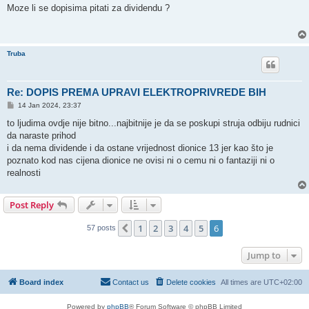
s
Moze li se dopisima pitati za dividendu ?
t
Truba
Re: DOPIS PREMA UPRAVI ELEKTROPRIVREDE BIH
P
14 Jan 2024, 23:37
o
s
to ljudima ovdje nije bitno...najbitnije je da se poskupi struja odbiju rudnici
t
da naraste prihod
i da nema dividende i da ostane vrijednost dionice 13 jer kao što je
poznato kod nas cijena dionice ne ovisi ni o cemu ni o fantaziji ni o
realnosti
Post Reply
1
2
3
4
5
6
Previous
57 posts
Jump to
Board index
Contact us
Delete cookies
All times are
UTC+02:00
Powered by
phpBB
® Forum Software © phpBB Limited