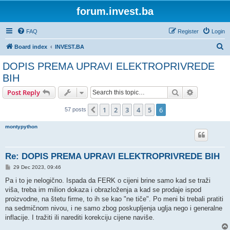
forum.invest.ba
FAQ
Register
Login
S
Board index
INVEST.BA
e
DOPIS PREMA UPRAVI ELEKTROPRIVREDE
a
BIH
r
Search
Advanced s
Post Reply
c
h
1
2
3
4
5
6
Previous
57 posts
montypython
Re: DOPIS PREMA UPRAVI ELEKTROPRIVREDE BIH
P
29 Dec 2023, 09:46
o
s
Pa i to je nelogično. Ispada da FERK o cijeni brine samo kad se traži
t
viša, treba im milion dokaza i obrazloženja a kad se prodaje ispod
proizvodne, na štetu firme, to ih se kao "ne tiče". Po meni bi trebali pratiti
na sedmičnom nivou, i ne samo zbog poskupljenja uglja nego i generalne
inflacije. I tražiti ili narediti korekciju cijene naviše.