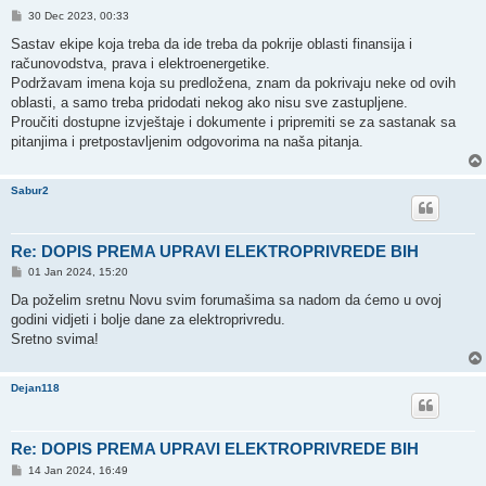
P
30 Dec 2023, 00:33
o
s
Sastav ekipe koja treba da ide treba da pokrije oblasti finansija i
t
računovodstva, prava i elektroenergetike.
Podržavam imena koja su predložena, znam da pokrivaju neke od ovih
oblasti, a samo treba pridodati nekog ako nisu sve zastupljene.
Proučiti dostupne izvještaje i dokumente i pripremiti se za sastanak sa
pitanjima i pretpostavljenim odgovorima na naša pitanja.
Sabur2
Re: DOPIS PREMA UPRAVI ELEKTROPRIVREDE BIH
P
01 Jan 2024, 15:20
o
s
Da poželim sretnu Novu svim forumašima sa nadom da ćemo u ovoj
t
godini vidjeti i bolje dane za elektroprivredu.
Sretno svima!
Dejan118
Re: DOPIS PREMA UPRAVI ELEKTROPRIVREDE BIH
P
14 Jan 2024, 16:49
o