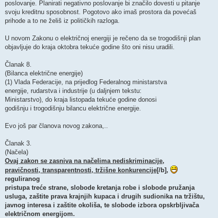
poslovanje. Planirati negativno poslovanje bi značilo dovesti u pitanje
svoju kreditnu sposobnost. Pogotovo ako imaš prostora da povećaš
prihode a to ne želiš iz političkih razloga.
U novom Zakonu o električnoj energiji je rečeno da se trogodišnji plan
objavljuje do kraja oktobra tekuće godine što oni nisu uradili.
Članak 8.
(Bilanca električne energije)
(1) Vlada Federacije, na prijedlog Federalnog ministarstva
energije, rudarstva i industrije (u daljnjem tekstu:
Ministarstvo), do kraja listopada tekuće godine donosi
godišnju i trogodišnju bilancu električne energije.
Evo još par članova novog zakona,..
Članak 3.
(Načela)
Ovaj zakon se zasniva na načelima nediskriminacije,
pravičnosti, transparentnosti, tržišne konkurencije[
/b],
reguliranog
pristupa treće strane, slobode kretanja robe i slobode pružanja
usluga, zaštite prava krajnjih kupaca i drugih sudionika na tržištu,
javnog interesa i zaštite okoliša, te slobode izbora opskrbljivača
električnom energijom.