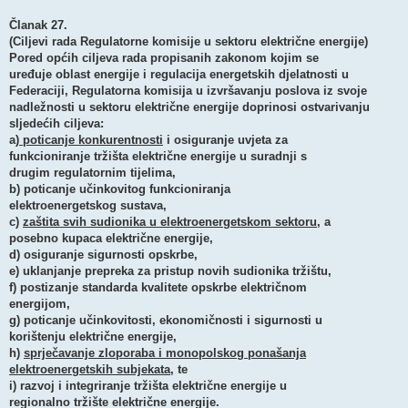
Članak 27.
(Ciljevi rada Regulatorne komisije u sektoru električne energije)
Pored općih ciljeva rada propisanih zakonom kojim se
uređuje oblast energije i regulacija energetskih djelatnosti u
Federaciji, Regulatorna komisija u izvršavanju poslova iz svoje
nadležnosti u sektoru električne energije doprinosi ostvarivanju
sljedećih ciljeva:
a)
poticanje konkurentnosti
i osiguranje uvjeta za
funkcioniranje tržišta električne energije u suradnji s
drugim regulatornim tijelima,
b) poticanje učinkovitog funkcioniranja
elektroenergetskog sustava,
c)
zaštita svih sudionika u elektroenergetskom sektoru
, a
posebno kupaca električne energije,
d) osiguranje sigurnosti opskrbe,
e) uklanjanje prepreka za pristup novih sudionika tržištu,
f) postizanje standarda kvalitete opskrbe električnom
energijom,
g) poticanje učinkovitosti, ekonomičnosti i sigurnosti u
korištenju električne energije,
h)
sprječavanje zloporaba i monopolskog ponašanja
elektroenergetskih subjekata
,
te
i) razvoj i integriranje tržišta električne energije u
regionalno tržište električne energije.