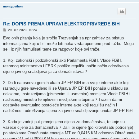
montypython
Re: DOPIS PREMA UPRAVI ELEKTROPRIVREDE BIH
P
29 Dec 2023, 10:24
o
s
Evo onih pitanja koja je sročio Trezvenjak za npr zahtjev za pristup
t
informacijama koji u biti može biti neka vrsta opomene pred tužbu. Mogu
se i iz njih formulisati teme za razgovor koje ovi traže.
1. Koji zakonski i podzakonski akti Parlamenta FBiH, Vlade FBiH,
resornog ministarstva i FERK pobliže regulišu način način određivanja
cijene javnog snabdjevanja za domaćinstava ?
2. Da li na osnovu gornjih akata JP EP BIH ima svoje interne akte koji
razrađuju gore navedeno ili se Uprava JP EP BIH ponaša u skladu sa
nalozima, instrukcijama (pismenim ili usmenim) premijera Vlade FBIH i
nadležnog ministra te njihovim medijskim istupima ? Tražim da mi
dostavite eventualno postojeće interne akte koji regulišu način i
nadležnosti određivanja cijena za javno snabdijevanje unutar JP EP BiH
3. Kada je zadnji put promjenjena cijena za domaćinstva, te koje su
važeće cijene za domaćinstva ? Da li bi cijene (po kilovatsatu potrošnje)
po stavkama Obračunata energija MT od 0,0415 KM odnosno Obračunata
energija VT od 0,0829 KM koje mogu vidjeti na svom mjesečnom računu