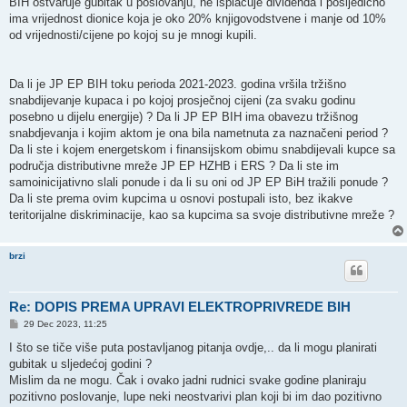
BIH ostvaruje gubitak u poslovanju, ne isplaćuje dividenda i posljedično
ima vrijednost dionice koja je oko 20% knjigovodstvene i manje od 10%
od vrijednosti/cijene po kojoj su je mnogi kupili.
Da li je JP EP BIH toku perioda 2021-2023. godina vršila tržišno
snabdijevanje kupaca i po kojoj prosječnoj cijeni (za svaku godinu
posebno u dijelu energije) ? Da li JP EP BIH ima obavezu tržišnog
snabdjevanja i kojim aktom je ona bila nametnuta za naznačeni period ?
Da li ste i kojem energetskom i finansijskom obimu snabdijevali kupce sa
područja distributivne mreže JP EP HZHB i ERS ? Da li ste im
samoinicijativno slali ponude i da li su oni od JP EP BiH tražili ponude ?
Da li ste prema ovim kupcima u osnovi postupali isto, bez ikakve
teritorijalne diskriminacije, kao sa kupcima sa svoje distributivne mreže ?
brzi
Re: DOPIS PREMA UPRAVI ELEKTROPRIVREDE BIH
P
29 Dec 2023, 11:25
o
s
I što se tiče više puta postavljanog pitanja ovdje,.. da li mogu planirati
t
gubitak u sljedećoj godini ?
Mislim da ne mogu. Čak i ovako jadni rudnici svake godine planiraju
pozitivno poslovanje, lupe neki neostvarivi plan koji bi im dao pozitivno