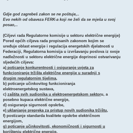
Gdje god zagrebeš zakon se ne poštuje,..
Evo nekih od obaveza FERK-a koji ne želi da se mješa u svoj
posao,..
(Ciljevi rada Regulatorne komisije u sektoru električne energije)
Pored općih ciljeva rada propisanih zakonom kojim se
uređuje oblast energije i regulacija energetskih djelatnosti u
Federaciji, Regulatorna komisija u izvršavanju poslova iz svoje
nadležnosti u sektoru električne energije doprinosi ostvarivanju
sljedećih ciljeva:
a)
poticanje konkurentnosti i osiguranje uvjeta za
funkcioniranje tržišta električne energije u suradnji s
drugim regulatornim tijelima,
b) poticanje učinkovitog funkcioniranja
elektroenergetskog sustava,
c)
zaštita svih sudionika u elektroenergetskom sektor
u, a
posebno kupaca električne energije,
d) osiguranje sigurnosti opskrbe,
e)
uklanjanje prepreka za pristup novih sudionika tržištu
,
f) postizanje standarda kvalitete opskrbe električnom
energijom,
g)
poticanje učinkovitosti, ekonomičnosti i sigurnosti u
korištenju električne energije
,