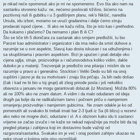
je nikad neće spomenuti ako je mi ne spomenemo. Evo šta ako nam na
sastanku otvoreno kažu: ne, nećemo poslovati tržišno, bićemo na
pozitivnoj nuli ili gubitku i u 3 godišnjem planu, rek'o Nikšić, naredila
Ursula, idu izbori, moramo se uvući građanima i dalje ćemo struju
prodavati ispod cijene... Ili ako ne kažu ništa, što je isto kao i prethodno.
Da kukamo i plačemo? Da nemamo i plan B ili C?
Što se tiče tih 5 dioničara za sastanak ako smijem predložiti, tu bio
Panzer kao administrator i organizator i da ima neko da smiri duhove a
razumije se u sve aspekte, Slavuj kao dosta iskusan i sa udruženjima i
sa skupštinama i pravnim aspektom. Brzi je upućen i prati detalje oko
cijena uglja, struje, proizvodnje a i računovodstva koliko vidim, dakle
duboko je u materiji. Trezvenjak je predložio ona pitanja i mislim da se
razumije u pravo a i generalno. Stockton i Veliki Dedo su bili na onoj
supštini i jasno je da su motivisani i znaju šta pričaju. Ja bih rado došao
(čak i kad ne bi bio u toj grupi) ali zbog prirode posla i još nekoliko
obaveza u januaru ne mogu garantovati dolazak (iz Mostara). Možda 80%
ali ne 100% ako ne znam datum. A vidim i da malo odudaram od ideja
drugih pa bolje da ne radikaliziram tamo i počnem priču o namjernom
smanjenju proizvodnje i namjernim gubicima.. Ne znam odakle je ko od
pomenutih ali svakako bi trebali imati bar 2-3 ljudi iz Sa (ili blizu) u rezervi
ako neko ne mogne doći, odustane i sl. A s obzirom kako idu ti sastanci
vrijeme se začas izvuče i ne kaže se nekad najvažnije pa može biti da taj
pregled pitanja i zahtjeva koji im dostavimo bude važniji od
razgovora/sastanka. Svakako im je već i onaj poslani zahtjev ukazao na
neke stvari o kojima prije nisu razmišljali.