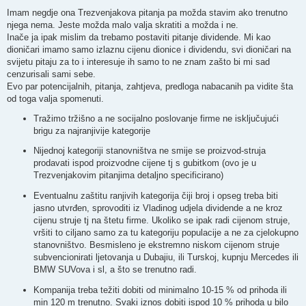
o
s
Imam negdje ona Trezvenjakova pitanja pa možda stavim ako trenutno
t
njega nema. Jeste možda malo valja skratiti a možda i ne.
Inače ja ipak mislim da trebamo postaviti pitanje dividende. Mi kao
dioničari imamo samo izlaznu cijenu dionice i dividendu, svi dioničari na
svijetu pitaju za to i interesuje ih samo to ne znam zašto bi mi sad
cenzurisali sami sebe.
Evo par potencijalnih, pitanja, zahtjeva, predloga nabacanih pa vidite šta
od toga valja spomenuti.
Tražimo tržišno a ne socijalno poslovanje firme ne isključujući
brigu za najranjivije kategorije
Nijednoj kategoriji stanovništva ne smije se proizvod-struja
prodavati ispod proizvodne cijene tj s gubitkom (ovo je u
Trezvenjakovim pitanjima detaljno specificirano)
Eventualnu zaštitu ranjivih kategorija čiji broj i opseg treba biti
jasno utvrđen, sprovoditi iz Vladinog udjela dividende a ne kroz
cijenu struje tj na štetu firme. Ukoliko se ipak radi cijenom struje,
vršiti to ciljano samo za tu kategoriju populacije a ne za cjelokupno
stanovništvo. Besmisleno je ekstremno niskom cijenom struje
subvencionirati ljetovanja u Dubajiu, ili Turskoj, kupnju Mercedes ili
BMW SUVova i sl, a što se trenutno radi.
Kompanija treba težiti dobiti od minimalno 10-15 % od prihoda ili
min 120 m trenutno. Svaki iznos dobiti ispod 10 % prihoda u bilo