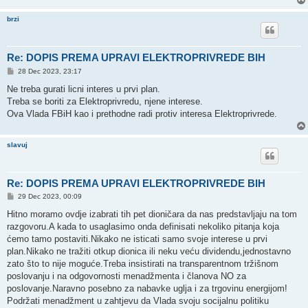
brzi
Re: DOPIS PREMA UPRAVI ELEKTROPRIVREDE BIH
P
28 Dec 2023, 23:17
o
s
Ne treba gurati licni interes u prvi plan.
t
Treba se boriti za Elektroprivredu, njene interese.
Ova Vlada FBiH kao i prethodne radi protiv interesa Elektroprivrede.
slavuj
Re: DOPIS PREMA UPRAVI ELEKTROPRIVREDE BIH
P
29 Dec 2023, 00:09
o
s
Hitno moramo ovdje izabrati tih pet dioničara da nas predstavljaju na tom
t
razgovoru.A kada to usaglasimo onda definisati nekoliko pitanja koja
ćemo tamo postaviti.Nikako ne isticati samo svoje interese u prvi
plan.Nikako ne tražiti otkup dionica ili neku veću dividendu,jednostavno
zato što to nije moguće.Treba insistirati na transparentnom tržišnom
poslovanju i na odgovornosti menadžmenta i članova NO za
poslovanje.Naravno posebno za nabavke uglja i za trgovinu energijom!
Podržati menadžment u zahtjevu da Vlada svoju socijalnu politiku