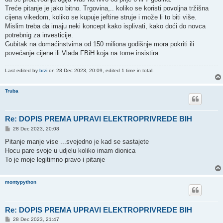
Treće pitanje je jako bitno. Trgovina,.. koliko se koristi povoljna tržišna
cijena vikedom, koliko se kupuje jeftine struje i može li to biti više.
Mislim treba da imaju neki koncept kako isplivati, kako doći do novca
potrebnig za investicije.
Gubitak na domaćinstvima od 150 miliona godišnje mora pokriti ili
povećanje cijene ili Vlada FBiH koja na tome insistira.
Last edited by
brzi
on 28 Dec 2023, 20:09, edited 1 time in total.
Truba
Re: DOPIS PREMA UPRAVI ELEKTROPRIVREDE BIH
P
28 Dec 2023, 20:08
o
s
Pitanje manje vise ...svejedno je kad se sastajete
t
Hocu pare svoje u udjelu koliko imam dionica
To je moje legitimno pravo i pitanje
montypython
Re: DOPIS PREMA UPRAVI ELEKTROPRIVREDE BIH
P
28 Dec 2023, 21:47