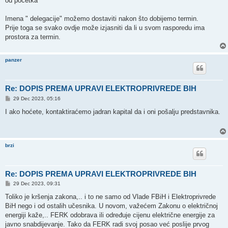
od početka
Imena " delegacije" možemo dostaviti nakon što dobijemo termin.
Prije toga se svako ovdje može izjasniti da li u svom rasporedu ima
prostora za termin.
panzer
Re: DOPIS PREMA UPRAVI ELEKTROPRIVREDE BIH
P
29 Dec 2023, 05:16
o
s
I ako hoćete, kontaktiraćemo jadran kapital da i oni pošalju predstavnika.
t
brzi
Re: DOPIS PREMA UPRAVI ELEKTROPRIVREDE BIH
P
29 Dec 2023, 09:31
o
s
Toliko je kršenja zakona,.. i to ne samo od Vlade FBiH i Elektroprivrede
t
BiH nego i od ostalih učesnika. U novom, važećem Zakonu o električnoj
energiji kaže,.. FERK odobrava ili određuje cijenu električne energije za
javno snabdijevanje. Tako da FERK radi svoj posao već poslije prvog