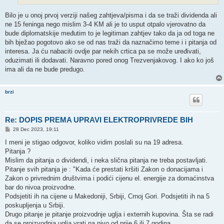
Bilo je u onoj prvoj verziji našeg zahtjeva/pisma i da se traži dividenda ali
ne 15 feninga nego mislim 3-4 KM ali je to usput otpalo vjerovatno da
bude diplomatskije međutim to je legitiman zahtjev tako da ja od toga ne
bih bježao pogotovo ako se od nas traži da naznačimo teme i i pitanja od
interesa. Ja ću nabaciti ovdje par nekih crtica pa se može uređivati,
oduzimati ili dodavati. Naravno pored onog Trezvenjakovog. I ako ko još
ima ali da ne bude predugo.
brzi
Re: DOPIS PREMA UPRAVI ELEKTROPRIVREDE BIH
P
28 Dec 2023, 19:11
o
s
I meni je stigao odgovor, koliko vidim poslali su na 19 adresa.
t
Pitanja ?
Mislim da pitanja o dividendi, i neka slična pitanja ne treba postavljati.
Pitanje svih pitanja je : "Kada će prestati kršiti Zakon o donacijama i
Zakon o privrednim društvima i podići cijenu el. energije za domaćinstva
bar do nivoa proizvodne.
Podsjetiti ih na cijene u Makedoniji, Srbiji, Crnoj Gori. Podsjetiti ih na 5
poskupljenja u Srbiji.
Drugo pitanje je pitanje proizvodnje uglja i externih kupovina. Šta se radi
da se proizvodnja uglja vrati na nivo od prije 6 ili 7 godina.