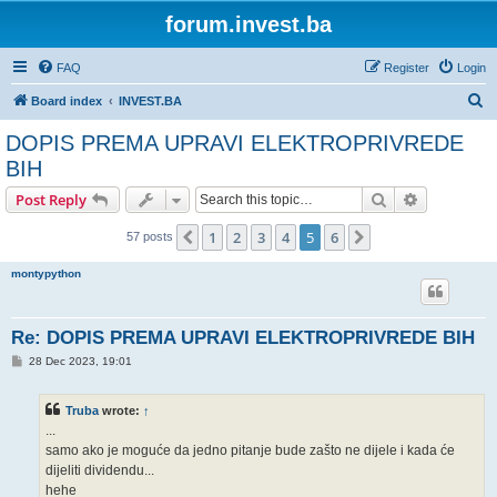
forum.invest.ba
FAQ
Register
Login
S
Board index
INVEST.BA
e
DOPIS PREMA UPRAVI ELEKTROPRIVREDE
a
BIH
r
Search
Advanced s
Post Reply
c
h
1
2
3
4
5
6
Previous
Next
57 posts
montypython
Re: DOPIS PREMA UPRAVI ELEKTROPRIVREDE BIH
P
28 Dec 2023, 19:01
o
s
t
Truba
wrote:
↑
...
samo ako je moguće da jedno pitanje bude zašto ne dijele i kada će
dijeliti dividendu...
hehe