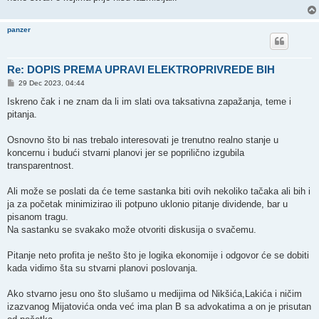
panzer
Re: DOPIS PREMA UPRAVI ELEKTROPRIVREDE BIH
P
29 Dec 2023, 04:44
o
s
Iskreno čak i ne znam da li im slati ova taksativna zapažanja, teme i
t
pitanja.
Osnovno što bi nas trebalo interesovati je trenutno realno stanje u
koncernu i budući stvarni planovi jer se poprilično izgubila
transparentnost.
Ali može se poslati da će teme sastanka biti ovih nekoliko tačaka ali bih i
ja za početak minimizirao ili potpuno uklonio pitanje dividende, bar u
pisanom tragu.
Na sastanku se svakako može otvoriti diskusija o svačemu.
Pitanje neto profita je nešto što je logika ekonomije i odgovor će se dobiti
kada vidimo šta su stvarni planovi poslovanja.
Ako stvarno jesu ono što slušamo u medijima od Nikšića,Lakića i ničim
izazvanog Mijatovića onda već ima plan B sa advokatima a on je prisutan