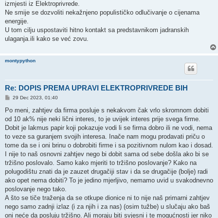
izmjesti iz Elektroprivrede.
Ne smije se dozvoliti nekažnjeno populističko odlučivanje o cijenama
energije.
U tom cilju uspostaviti hitno kontakt sa predstavnikom jadranskih
ulaganja.ili kako se već zovu.
montypython
Re: DOPIS PREMA UPRAVI ELEKTROPRIVREDE BIH
P
29 Dec 2023, 01:40
o
s
Po meni, zahtjev da firma posluje s nekakvom čak vrlo skromnom dobiti
t
od 10 ak% nije neki lični interes, to je uvijek interes prije svega firme.
Dobit je lakmus papir koji pokazuje vodi li se firma dobro ili ne vodi, nema
to veze sa guranjem svojih interesa. Inače nam mogu prodavati priču o
tome da se i oni brinu o dobrobiti firme i sa pozitivnom nulom kao i dosad.
I nije to naš osnovni zahtjev nego bi dobit sama od sebe došla ako bi se
tržišno poslovalo. Samo kako mjeriti to tržišno poslovanje? Kako na
polugodištu znati da je zauzet drugačiji stav i da se drugačije (bolje) radi
ako opet nema dobiti? To je jedino mjerljivo, nemamo uvid u svakodnevno
poslovanje nego tako.
A što se tiče traženja da se otkupe dionice ni to nije naš primarni zahtjev
nego samo zadnji izlaz (i za njih i za nas) (osim tužbe) u slučaju ako baš
oni neće da posluju tržišno. Ali moraju biti svjesni i te mogućnosti jer niko