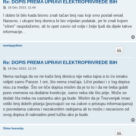
Re: DOPIS PREMA UPRAVI ELEKTROPRIVREDE BIH
P
18 Dec 2023, 11:46
o
s
I dobro bi bilo kada bismo znali tačan broj nas koji smo poslali email.
t
Naravno, i ukupni broj dionica bi bio vrijedan podatak, jer bi znali kojom
"silom" raspolažemo, ali to opet zavisi od volje i želje ljudi da dijele takve
informacije...
montypython
Re: DOPIS PREMA UPRAVI ELEKTROPRIVREDE BIH
P
18 Dec 2023, 12:15
o
s
Nema razloga da se ne kaže broj dionica nije neka tajna a to će ionako
t
vidjeti samo Panzer. I oni, što nema značaja. Lični podaci i z tog dopisa
nisu za medije. Što se tiče dopisa mislim da je to to i da ne treba gubiti
puno vremena na dodatne korekcije, samo neka ide što prije. Može se
dodati šta treba na sastanku ako ga bude. Mislim da je Trezvenjak imao
veliki broj dobrih pitanja (pozivajući se na zakon o pristupu informacijama)
o povredama zakona i nezakonitim radnjama ali to može i nezavisno od
ovog dopisa ili naknadno pred tužbu ako je bude.
Sitna buranija