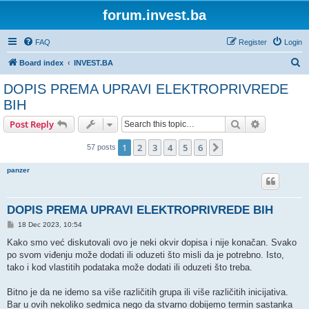
forum.invest.ba
FAQ
Register
Login
S
Board index
INVEST.BA
e
DOPIS PREMA UPRAVI ELEKTROPRIVREDE
a
BIH
r
Search
Advanced s
Post Reply
c
h
1
2
3
4
5
6
Next
57 posts
panzer
DOPIS PREMA UPRAVI ELEKTROPRIVREDE BIH
P
18 Dec 2023, 10:54
o
s
Kako smo već diskutovali ovo je neki okvir dopisa i nije konačan. Svako
t
po svom viđenju može dodati ili oduzeti što misli da je potrebno. Isto,
tako i kod vlastitih podataka može dodati ili oduzeti što treba.
Bitno je da ne idemo sa više različitih grupa ili više različitih inicijativa.
Bar u ovih nekoliko sedmica nego da stvarno dobijemo termin sastanka