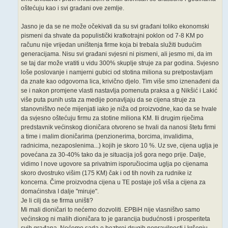
oštećuju kao i svi građani ove zemlje.
Jasno je da se ne može očekivati da su svi građani toliko ekonomski
pismeni da shvate da populistički kratkotrajni poklon od 7-8 KM po
računu nije vrijedan uništenja firme koja bi trebala služiti budućim
generacijama. Nisu svi građani svjesni ni pismeni, ali jesmo mi, da im
se taj dar može vratiti u vidu 300% skuplje struje za par godina. Svjesno
loše poslovanje i namjerni gubici od stotina miliona su pretpostavljam
da znate kao odgovorna lica, krivično djelo. Tim više smo iznenađeni da
se i nakon promjene vlasti nastavlja pomenuta praksa a g Nikšić i Lakić
više puta punih usta za medije ponavljaju da se cijena struje za
stanovništvo neće mijenjati iako je niža od proizvodne, kao da se hvale
da svjesno oštećuju firmu za stotine miliona KM. Ili drugim riječima
predstavnik većinskog dioničara otvoreno se hvali da nanosi štetu firmi
a time i malim dioničarima (penzionerima, borcima, invalidima,
radnicima, nezaposlenima...) kojih je skoro 10 %. Uz sve, cijena uglja je
povećana za 30-40% tako da je situacija još gora nego prije. Dalje,
vidimo I nove ugovore sa privatnim isporučiocima uglja po cijenama
skoro dvostruko višim (175 KM) čak i od tih novih za rudnike iz
koncerna. Čime proizvodna cijena u TE postaje još viša a cijena za
domaćinstva I dalje "miruje".
Je li cilj da se firma uništi?
Mi mali dioničari to nećemo dozvoliti. EPBiH nije vlasništvo samo
većinskog ni malih dioničara to je garancija budućnosti i prosperiteta