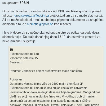
sa upravom EPBIH
Obzirom da se kod zvaničnih dopisa u EPBIH naglašavaju da im je mail
adresa :
ured.sekretara@epbih.ba
pretpostavljam da se može slati na taj.
Ali se može iskoristiti i mail osobe koja priprema dokumente za skupštine
dioničara a to je :
a.cikotic@epbih.ba
kao rezervni.
I bilo bi dobro da se počne slati od sutra ujutro do petka, da bude doza
sinhronizacije. Do kraja današnjeg dana 18.12. da ostavimo prostor i za
neke izmjene i sugestije.
Elektroprivreda BIH dd
Vilsonovo šetalište 15
Sarajevo
Predmet: Zahtjev za prijem predstavnika malih dioničara
Poštovani,
Obraćamo Vam se u ime više od 2500 malih dioničara JP
Elektroprivreda BiH među kojima su još i nekoliko zatvorenih
investicionih fondova sa daljih desetine hiljada građana. Mnogi od nas
uložili su svoj novac u dionice firme koju Vi vodite, u dobroj namjeri,
smatrajući da se radi o stabilnoj firmi koja će normalno i tržišno
poslovati. Mnogi su uložili svoju životnu ušteđevinu, neki uložili novac