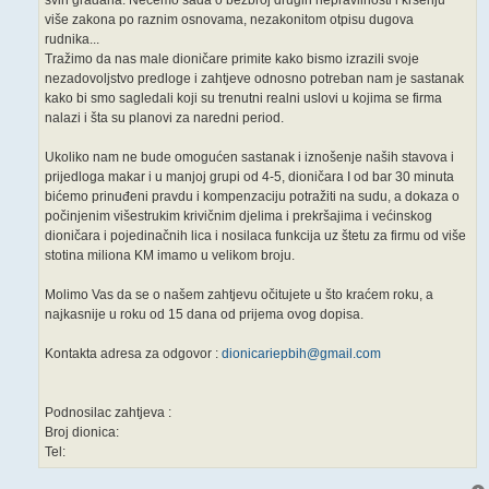
svih građana. Nećemo sada o bezbroj drugih nepravilnosti i kršenju
više zakona po raznim osnovama, nezakonitom otpisu dugova
rudnika...
Tražimo da nas male dioničare primite kako bismo izrazili svoje
nezadovoljstvo predloge i zahtjeve odnosno potreban nam je sastanak
kako bi smo sagledali koji su trenutni realni uslovi u kojima se firma
nalazi i šta su planovi za naredni period.
Ukoliko nam ne bude omogućen sastanak i iznošenje naših stavova i
prijedloga makar i u manjoj grupi od 4-5, dioničara I od bar 30 minuta
bićemo prinuđeni pravdu i kompenzaciju potražiti na sudu, a dokaza o
počinjenim višestrukim krivičnim djelima i prekršajima i većinskog
dioničara i pojedinačnih lica i nosilaca funkcija uz štetu za firmu od više
stotina miliona KM imamo u velikom broju.
Molimo Vas da se o našem zahtjevu očitujete u što kraćem roku, a
najkasnije u roku od 15 dana od prijema ovog dopisa.
Kontakta adresa za odgovor :
dionicariepbih@gmail.com
Podnosilac zahtjeva :
Broj dionica:
Tel: