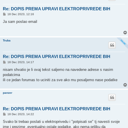
Re: DOPIS PREMA UPRAVI ELEKTROPRIVREDE BIH
P
18 Dec 2023, 12:16
o
s
Ja sam poslao email
t
Truba
Re: DOPIS PREMA UPRAVI ELEKTROPRIVREDE BIH
P
18 Dec 2023, 14:17
o
s
nisam shvatio je li ovaj tekst saljemo na navedene adrese s nasim
t
podatcima
ili ce jedan forumas to uciniti za sve ako mu posaljemo nase podatke
panzer
Re: DOPIS PREMA UPRAVI ELEKTROPRIVREDE BIH
P
18 Dec 2023, 14:22
o
s
Svako bi trebao poslati u elektroprivedu i "potpisati se" tj navesti svoje
t
ime i prezime ,eventualno ostale podatke, ako nema priliku da