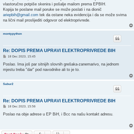
vlastoručno potpiše skenira i pošalje mailom prema EPBIH.
Kopija te poslane mail poruke se može poslati i na dionič
ariepbih@gmail.com
tek da ostane neka evidencija i da se može svima
na lični mail proslijediti odgovor od elektroprivrede.
montypython
Re: DOPIS PREMA UPRAVI ELEKTROPRIVREDE BIH
P
18 Dec 2023, 15:45
o
s
Poslao. Ima još par sitnijih slovnih grešaka-zanemarivo, na jednom
t
mjestu treba "dar" pod navodnike ali to je to.
Sabur2
Re: DOPIS PREMA UPRAVI ELEKTROPRIVREDE BIH
P
18 Dec 2023, 15:56
o
s
Poslao na obje adrese u EP BiH, i Bcc na našu kontakt adresu.
t