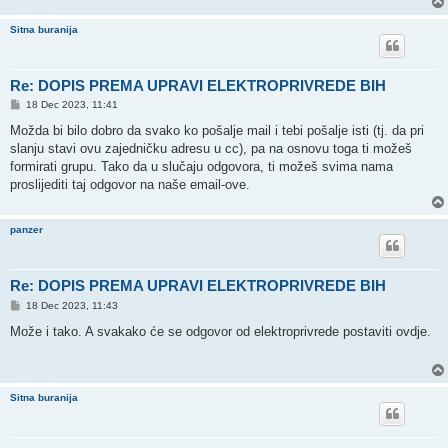
Sitna buranija
Re: DOPIS PREMA UPRAVI ELEKTROPRIVREDE BIH
P
18 Dec 2023, 11:41
o
s
Možda bi bilo dobro da svako ko pošalje mail i tebi pošalje isti (tj. da pri
t
slanju stavi ovu zajedničku adresu u cc), pa na osnovu toga ti možeš
formirati grupu. Tako da u slučaju odgovora, ti možeš svima nama
proslijediti taj odgovor na naše email-ove.
panzer
Re: DOPIS PREMA UPRAVI ELEKTROPRIVREDE BIH
P
18 Dec 2023, 11:43
o
s
Može i tako. A svakako će se odgovor od elektroprivrede postaviti ovdje.
t
Sitna buranija