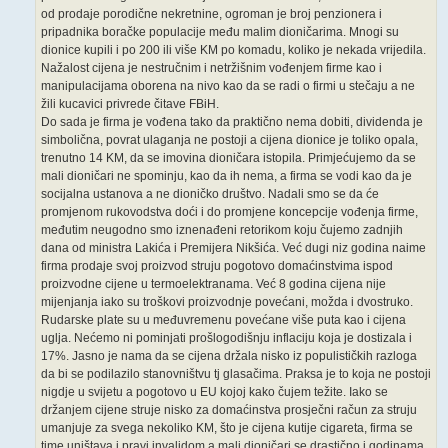
od prodaje porodične nekretnine, ogroman je broj penzionera i
pripadnika boračke populacije među malim dioničarima. Mnogi su
dionice kupili i po 200 ili više KM po komadu, koliko je nekada vrijedila.
Nažalost cijena je nestručnim i netržišnim vođenjem firme kao i
manipulacijama oborena na nivo kao da se radi o firmi u stečaju a ne
žili kucavici privrede čitave FBiH.
Do sada je firma je vođena tako da praktično nema dobiti, dividenda je
simbolična, povrat ulaganja ne postoji a cijena dionice je toliko opala,
trenutno 14 KM, da se imovina dioničara istopila. Primjećujemo da se
mali dioničari ne spominju, kao da ih nema, a firma se vodi kao da je
socijalna ustanova a ne dioničko društvo. Nadali smo se da će
promjenom rukovodstva doći i do promjene koncepcije vođenja firme,
međutim neugodno smo iznenađeni retorikom koju čujemo zadnjih
dana od ministra Lakića i Premijera Nikšića. Već dugi niz godina naime
firma prodaje svoj proizvod struju pogotovo domaćinstvima ispod
proizvodne cijene u termoelektranama. Već 8 godina cijena nije
mijenjanja iako su troškovi proizvodnje povećani, možda i dvostruko.
Rudarske plate su u međuvremenu povećane više puta kao i cijena
uglja. Nećemo ni pominjati prošlogodišnju inflaciju koja je dostizala i
17%. Jasno je nama da se cijena držala nisko iz populističkih razloga
da bi se podilazilo stanovništvu tj glasačima. Praksa je to koja ne postoji
nigdje u svijetu a pogotovo u EU kojoj kako čujem težite. Iako se
držanjem cijene struje nisko za domaćinstva prosječni račun za struju
umanjuje za svega nekoliko KM, što je cijena kutije cigareta, firma se
time uništava i pravi invalidom a mali dioničari se drastično i godinama