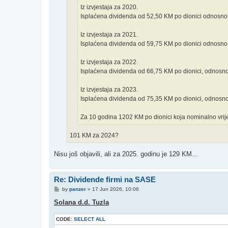
Iz izvjestaja za 2020.
Isplaćena dividenda od 52,50 KM po dionici odnosno,
Iz izvjestaja za 2021.
Isplaćena dividenda od 59,75 KM po dionici odnosno,
Iz izvjestaja za 2022.
Isplaćena dividenda od 66,75 KM po dionici, odnosno
Iz izvjestaja za 2023.
Isplaćena dividenda od 75,35 KM po dionici, odnosno
Za 10 godina 1202 KM po dionici koja nominalno vrij
101 KM za 2024?
Nisu još objavili, ali za 2025. godinu je 129 KM...
Re: Dividende firmi na SASE
P
by
panzer
»
17 Jun 2026, 10:06
o
s
Solana d.d. Tuzla
t
CODE:
SELECT ALL