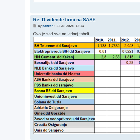
Re: Dividende firmi na SASE
P
by
panzer
»
22 Jul 2026, 13:14
o
s
Ovo je sad sve na jednoj tabeli ...
t