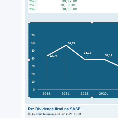
2023.             39,19 KM

2025.            28,18 KM  

Re: Dividende firmi na SASE
P
by
Sitna buranija
»
03 Jun 2026, 11:20
o