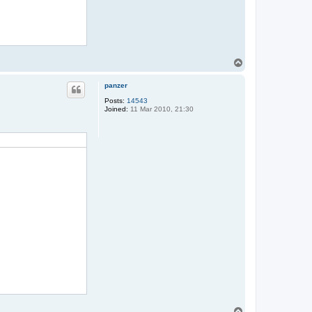
T
o
p
panzer
Posts:
14543
Joined:
11 Mar 2010, 21:30
T