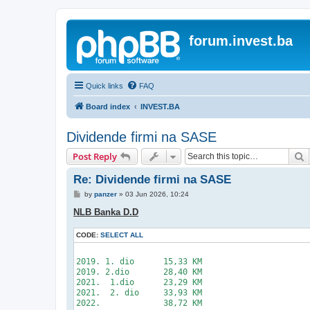
forum.invest.ba
Quick links
FAQ
Board index
INVEST.BA
Dividende firmi na SASE
S
Post Reply
Re: Dividende firmi na SASE
P
by
panzer
»
03 Jun 2026, 10:24
o
s
NLB Banka D.D
t
CODE:
SELECT ALL
2019. 1. dio      15,33 KM

2019. 2.dio       28,40 KM

2021.  1.dio      23,29 KM

2021.  2. dio     33,93 KM

2022.             38,72 KM
