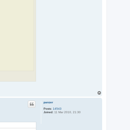
T
o
p
panzer
Posts:
14543
Joined:
11 Mar 2010, 21:30