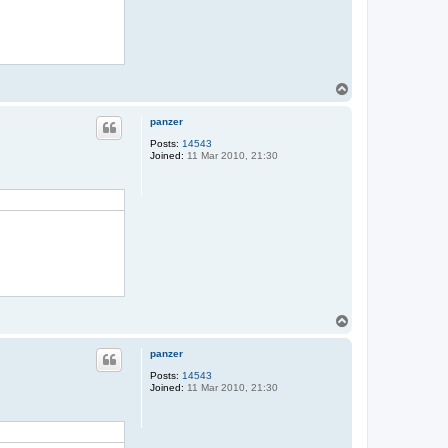
T
o
p
panzer
Posts:
14543
Joined:
11 Mar 2010, 21:30
T
o
p
panzer
Posts:
14543
Joined:
11 Mar 2010, 21:30