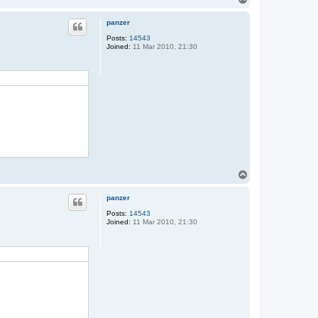
o
p
panzer
Posts:
14543
Joined:
11 Mar 2010, 21:30
T
o
p
panzer
Posts:
14543
Joined:
11 Mar 2010, 21:30