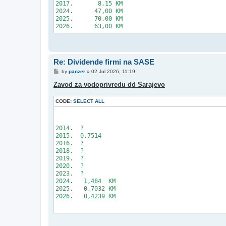
2017.       8,15 KM

2024.      47,00 KM

2025.      70,00 KM

Re: Dividende firmi na SASE
P
by
panzer
»
02 Jul 2026, 11:19
o
s
Zavod za vodoprivredu dd Sarajevo
t
CODE:
SELECT ALL
2014.  ?

2015.  0,7514

2016.  ?

2018,  ?

2019.  ?

2020.  ?

2023.  ?

2024.   1,484  KM

2025.   0,7032 KM

2026.   0,4239 KM
