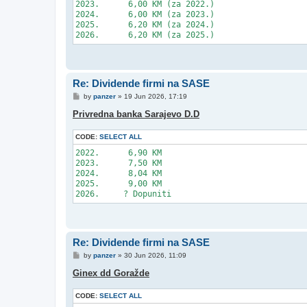
2023.      6,00 KM (za 2022.)

2024.      6,00 KM (za 2023.)

2025.      6,20 KM (za 2024.)

Re: Dividende firmi na SASE
P
by
panzer
»
19 Jun 2026, 17:19
o
s
Privredna banka Sarajevo D.D
t
CODE:
SELECT ALL
2022.      6,90 KM

2023.      7,50 KM

2024.      8,04 KM

2025.      9,00 KM

Re: Dividende firmi na SASE
P
by
panzer
»
30 Jun 2026, 11:09
o
s
Ginex dd Goražde
t
CODE:
SELECT ALL