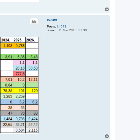
T
o
p
panzer
Posts:
14543
Joined:
11 Mar 2010, 21:30
T