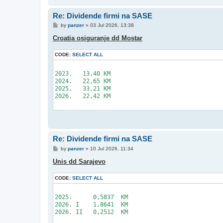
Re: Dividende firmi na SASE
P
by
panzer
»
03 Jul 2026, 13:38
o
s
Croatia osiguranje dd Mostar
t
CODE:
SELECT ALL
2023.	13,40 KM

2024.	22,65 KM

2025.	33,21 KM

2026.	22,42 KM

Re: Dividende firmi na SASE
P
by
panzer
»
10 Jul 2026, 11:34
o
s
Unis dd Sarajevo
t
CODE:
SELECT ALL
2025.	   0,5837  KM

2026. I    1,8641  KM 

2026. II   0,2512  KM
