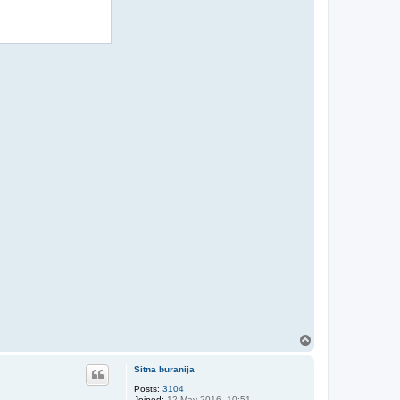
T
o
p
Sitna buranija
Posts:
3104
Joined:
12 May 2016, 10:51