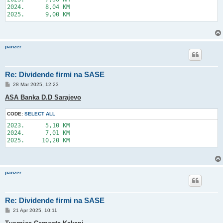
2024.      8,04 KM

panzer
Re: Dividende firmi na SASE
P
28 Mar 2025, 12:23
o
s
ASA Banka D.D Sarajevo
t
CODE:
SELECT ALL
2023.      5,10 KM

2024.      7,01 KM

panzer
Re: Dividende firmi na SASE
P
21 Apr 2025, 10:11
o
s