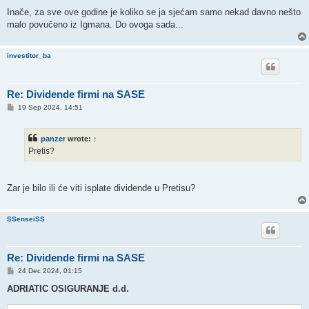
Inače, za sve ove godine je koliko se ja sjećam samo nekad davno nešto
malo povučeno iz Igmana. Do ovoga sada...
investitor_ba
Re: Dividende firmi na SASE
P
19 Sep 2024, 14:51
o
s
t
panzer
wrote:
↑
Pretis?
Zar je bilo ili će viti isplate dividende u Pretisu?
SSenseiSS
Re: Dividende firmi na SASE
P
24 Dec 2024, 01:15
o
s
ADRIATIC OSIGURANJE d.d.
t