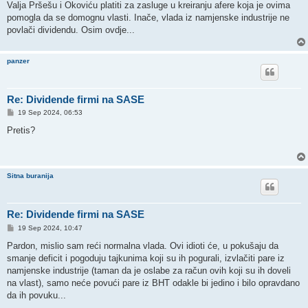
Valja Pršešu i Okoviću platiti za zasluge u kreiranju afere koja je ovima
pomogla da se domognu vlasti. Inače, vlada iz namjenske industrije ne
povlači dividendu. Osim ovdje...
panzer
Re: Dividende firmi na SASE
P
19 Sep 2024, 06:53
o
s
Pretis?
t
Sitna buranija
Re: Dividende firmi na SASE
P
19 Sep 2024, 10:47
o
s
Pardon, mislio sam reći normalna vlada. Ovi idioti će, u pokušaju da
t
smanje deficit i pogoduju tajkunima koji su ih pogurali, izvlačiti pare iz
namjenske industrije (taman da je oslabe za račun ovih koji su ih doveli
na vlast), samo neće povući pare iz BHT odakle bi jedino i bilo opravdano
da ih povuku...