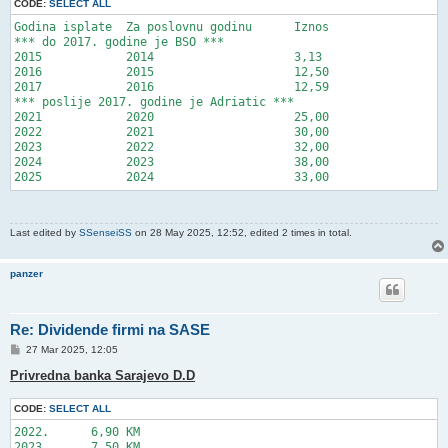
CODE:
SELECT ALL
Godina isplate	Za poslovnu godinu	Iznos

*** do 2017. godine je BSO ***

2015		2014			3,13

2016		2015			12,50

2017		2016			12,59

*** poslije 2017. godine je Adriatic ***

2021		2020			25,00

2022		2021			30,00

2023		2022			32,00

2024		2023			38,00

Last edited by
SSenseiSS
on 28 May 2025, 12:52, edited 2 times in total.
panzer
Re: Dividende firmi na SASE
P
27 Mar 2025, 12:05
o
s
Privredna banka Sarajevo D.D
t
CODE:
SELECT ALL
2022.      6,90 KM

2023.      7,50 KM
