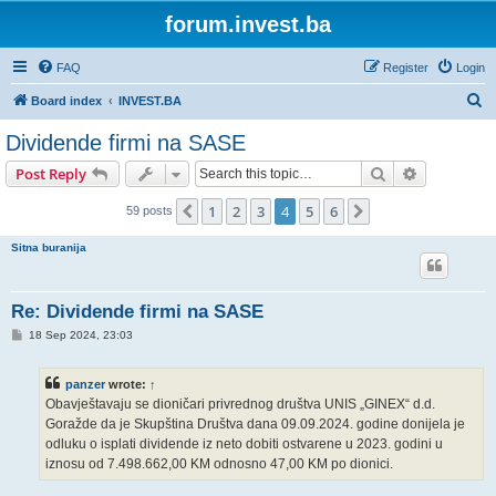
forum.invest.ba
FAQ
Register
Login
S
Board index
INVEST.BA
e
Dividende firmi na SASE
a
Search
Advanced s
Post Reply
r
c
1
2
3
4
5
6
Previous
Next
59 posts
h
Sitna buranija
Re: Dividende firmi na SASE
P
18 Sep 2024, 23:03
o
s
t
panzer
wrote:
↑
Obavještavaju se dioničari privrednog društva UNIS „GINEX“ d.d.
Goražde da je Skupština Društva dana 09.09.2024. godine donijela je
odluku o isplati dividende iz neto dobiti ostvarene u 2023. godini u
iznosu od 7.498.662,00 KM odnosno 47,00 KM po dionici.