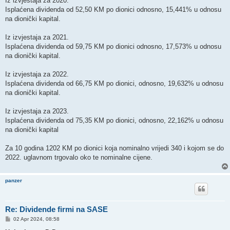
Iz izvjestaja za 2020.
Isplaćena dividenda od 52,50 KM po dionici odnosno, 15,441% u odnosu
na dionički kapital.
Iz izvjestaja za 2021.
Isplaćena dividenda od 59,75 KM po dionici odnosno, 17,573% u odnosu
na dionički kapital.
Iz izvjestaja za 2022.
Isplaćena dividenda od 66,75 KM po dionici, odnosno, 19,632% u odnosu
na dionički kapital.
Iz izvjestaja za 2023.
Isplaćena dividenda od 75,35 KM po dionici, odnosno, 22,162% u odnosu
na dionički kapital
Za 10 godina 1202 KM po dionici koja nominalno vrijedi 340 i kojom se do
2022. uglavnom trgovalo oko te nominalne cijene.
panzer
Re: Dividende firmi na SASE
P
02 Apr 2024, 08:58
o