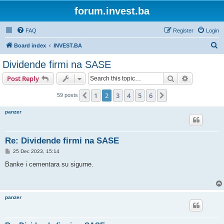
forum.invest.ba
FAQ
Register
Login
S
Board index
INVEST.BA
e
Dividende firmi na SASE
a
Search
Advanced s
Post Reply
r
c
1
2
3
4
5
6
Previous
Next
59 posts
h
panzer
Re: Dividende firmi na SASE
P
25 Dec 2023, 15:14
o
s
Banke i cementara su sigurne.
t
panzer