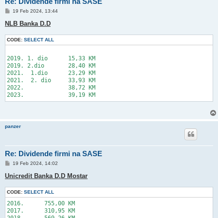
Re: Dividende firmi na SASE
P
19 Feb 2024, 13:44
o
s
NLB Banka D.D
t
CODE:
SELECT ALL
2019. 1. dio      15,33 KM

2019. 2.dio       28,40 KM

2021.  1.dio      23,29 KM

2021.  2. dio     33,93 KM

2022.             38,72 KM

panzer
Re: Dividende firmi na SASE
P
19 Feb 2024, 14:02
o
s
Unicredit Banka D.D Mostar
t
CODE:
SELECT ALL
2016.      755,00 KM

2017.      310,95 KM

2018.      569,26 KM
