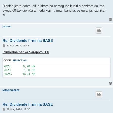
Dionica jeste dobra, ali je skoro pa nemoguće kupiti s obzirom da ima
svega 60-tak dioničara među kojima ima i banaka, osiguranja, radnika i
sl.
panzer
Re: Dividende firmi na SASE
P
23 Apr 2024, 11:48
o
s
Privredna banka Sarajevo D.D
t
CODE:
SELECT ALL
2022.      6,90 KM

2023.      7,50 KM

MAMUSA8052
Re: Dividende firmi na SASE
P
28 May 2024, 12:36
o