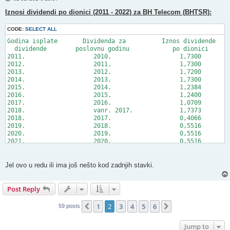
o
s
Iznosi dividendi po dionici (2011 - 2022) za BH Telecom (BHTSR):
t
CODE:
SELECT ALL
Godina isplate       Dividenda za          Iznos dividende

  dividende        poslovnu godinu	      po dionici

2011.			2010.			1,7300

2012.			2011.			1,7300

2013.			2012.			1,7200

2014.			2013.			1,7300

2015.			2014.			1,2384

2016.			2015.			1,2400

2017.			2016.			1,0709

2018.			vanr. 2017.		1,7373

2018.			2017.			0,4066

2019.			2018.			0,5516

2020.			2019.			0,5516

2021.			2020.			0,5516

2021.			vanr. 2020.		0,7800

2022.			2021.			0,5516

2024.              2022.-2023.                  1,1031
Jel ovo u redu ili ima još nešto kod zadnjih stavki.
Post Reply
1
2
3
4
5
6
Previous
Next
59 posts
Jump to