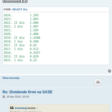
s
Unioninvest D.D
t
CODE:
SELECT ALL
2024.          1,283

2023.          1,003

2022. II dio   2,006

2022. I dio    1,997

2021.          1,505

2020.          2,006

2019. II dio   1,4288

2019. I dio    0,508

2017. II dio   0,65

2017. I dio    0,513

2016.          0,4357

2015. II dio   0,029

2015. I dio    0,25

Sitna buranija
Re: Dividende firmi na SASE
P
10 Apr 2024, 20:20
o
s
t
investiraj
wrote:
↑