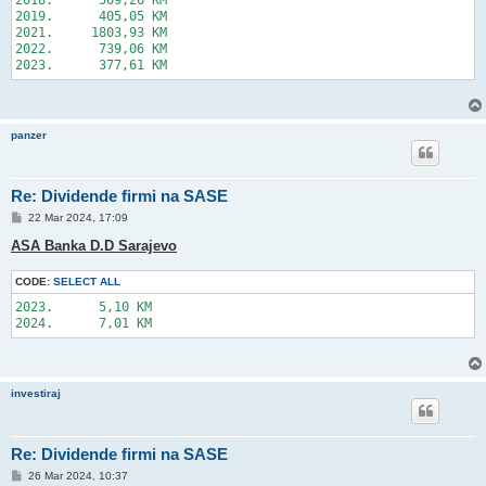
2019.      405,05 KM

2021.     1803,93 KM

2022.      739,06 KM

panzer
Re: Dividende firmi na SASE
P
22 Mar 2024, 17:09
o
s
ASA Banka D.D Sarajevo
t
CODE:
SELECT ALL
2023.      5,10 KM

investiraj
Re: Dividende firmi na SASE
P
26 Mar 2024, 10:37