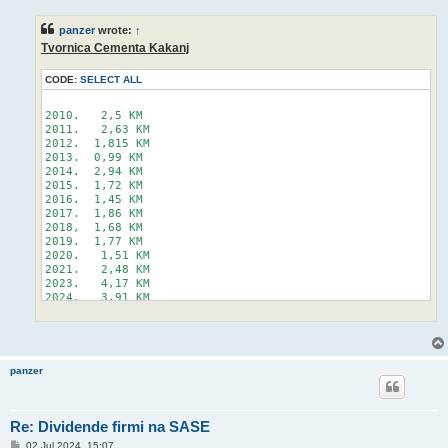
s
t
panzer
wrote:
↑
Tvornica Cementa Kakanj
CODE:
SELECT ALL
2010.   2,5 KM

2011.   2,63 KM  

2012.  1,815 KM

2013.  0,99 KM

2014.  2,94 KM

2015.  1,72 KM

2016.  1,45 KM

2017.  1,86 KM

2018,  1,68 KM

2019.  1,77 KM

2020.   1,51 KM

2021.   2,48 KM

2023.   4,17 KM 

2024.   3,91 KM

panzer
Re: Dividende firmi na SASE
P
02 Jul 2024, 15:07