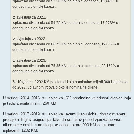
Isplaćena dividenda od 52,50 KM po dionici odnosno, 15,441% u
odnosu na dionički kapital.
Iz izvjestaja za 2021.
Isplaćena dividenda od 59,75 KM po dionici odnosno, 17,573% u
odnosu na dionički kapital.
Iz izvjestaja za 2022.
Isplaćena dividenda od 66,75 KM po dionici, odnosno, 19,632% u
odnosu na dionički kapital.
Iz izvjestaja za 2023.
Isplaćena dividenda od 75,35 KM po dionici, odnosno, 22,162% u
odnosu na dionički kapital
Za 10 godina 1202 KM po dionici koja nominalno vrijedi 340 i kojom se
do 2022. uglavnom trgovalo oko te nominalne cijene.
U periodu 2014.-2016. su isplaćivali 6% nominalne vrijednosti dionice koja
je tada iznosila mislim 260 KM.
U periodu 2017.-2019. su isplaćivali akumuliranu dobit i dobit ostvarenu
prodajom Triglav osiguranja, tako da se takav period vjerovatno više
nikad neće desiti, a na njega se odnosi skoro 900 KM od ukupno
isplaćenih 1202 KM.