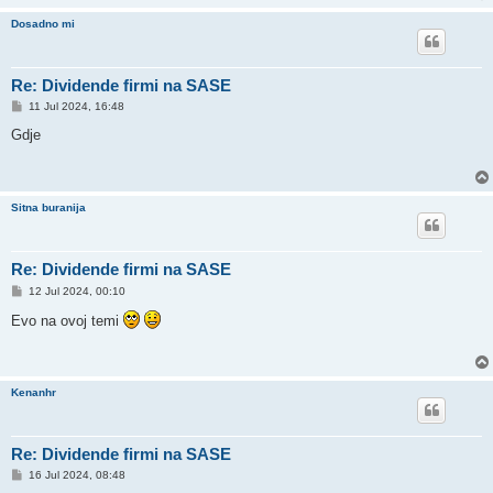
Dosadno mi
Re: Dividende firmi na SASE
P
11 Jul 2024, 16:48
o
s
Gdje
t
Sitna buranija
Re: Dividende firmi na SASE
P
12 Jul 2024, 00:10
o
s
Evo na ovoj temi
t
Kenanhr
Re: Dividende firmi na SASE
P
16 Jul 2024, 08:48
o