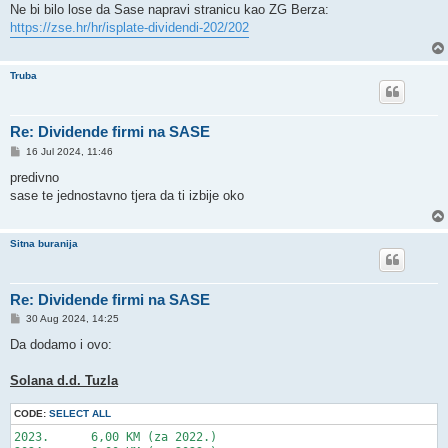
s
Ne bi bilo lose da Sase napravi stranicu kao ZG Berza:
t
https://zse.hr/hr/isplate-dividendi-202/202
Truba
Re: Dividende firmi na SASE
P
16 Jul 2024, 11:46
o
s
predivno
t
sase te jednostavno tjera da ti izbije oko
Sitna buranija
Re: Dividende firmi na SASE
P
30 Aug 2024, 14:25
o
s
Da dodamo i ovo:
t
Solana d.d. Tuzla
CODE:
SELECT ALL
2023.      6,00 KM (za 2022.)
