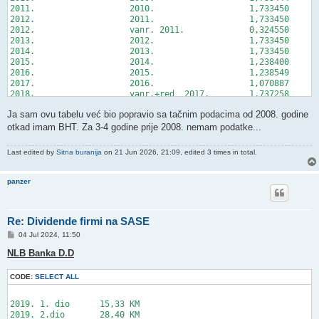
2011.			2010.			1,733450

2012.			2011.  			1,733450

2012.			vanr. 2011.		0,324550

2013.			2012.			1,733450

2014.			2013.			1,733450

2015.			2014.			1,238400

2016.			2015.			1,238549

2017.			2016.			1,070887

2018.			vanr.+red  2017.	1,737258

2019.			2018.			0,551551

Ja sam ovu tabelu već bio popravio sa tačnim podacima od 2008. godine
2020.			2019.			0,551551

2021.			2020.			0,551551

otkad imam BHT. Za 3-4 godine prije 2008. nemam podatke...
2021.			vanr. 2020.		0,787893

2022.			2021.			0,551551

Last edited by
Sitna buranija
on 21 Jun 2026, 21:09, edited 3 times in total.
2024.			2022.+2023.		1,103103

2025.			vanr. 2023.		0,173401

panzer
Re: Dividende firmi na SASE
P
04 Jul 2024, 11:50
o
s
NLB Banka D.D
t
CODE:
SELECT ALL
2019. 1. dio      15,33 KM

2019. 2.dio       28,40 KM
