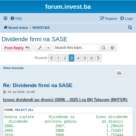
forum.invest.ba
FAQ
Register
Login
S
Board index
INVEST.BA
e
Dividende firmi na SASE
a
Search
Advanced s
Post Reply
r
c
1
2
3
4
5
6
Previous
Next
59 posts
h
Sitna buranija
Re: Dividende firmi na SASE
P
02 Jul 2024, 15:48
o
s
Iznosi dividendi po dionici (2008. - 2025.) za BH Telecom (BHTSR):
t
CODE:
SELECT ALL
Godina isplate       Dividenda za          Iznos dividende

  dividende        poslovnu godinu	      po dionici

2008.			2007.			1,296429

2009.			2008.			1,733457

2010.			2009.			1,733444
