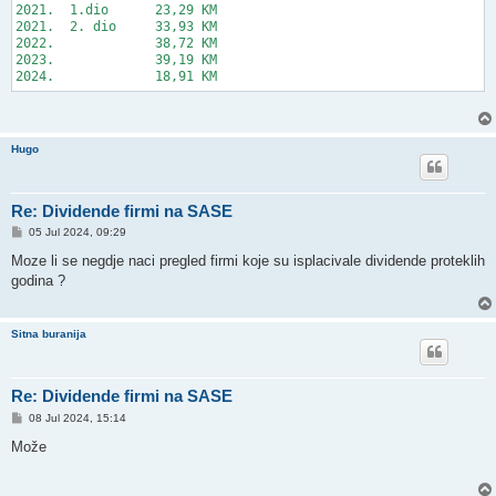
2021.  1.dio      23,29 KM

2021.  2. dio     33,93 KM

2022.             38,72 KM

2023.             39,19 KM

Hugo
Re: Dividende firmi na SASE
P
05 Jul 2024, 09:29
o
s
Moze li se negdje naci pregled firmi koje su isplacivale dividende proteklih
t
godina ?
Sitna buranija
Re: Dividende firmi na SASE
P
08 Jul 2024, 15:14
o
s
Može
t