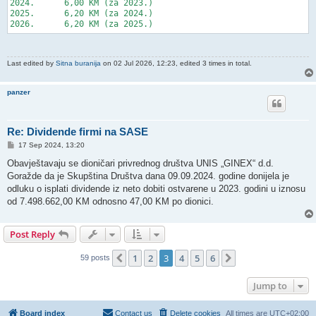
2024.      6,00 KM (za 2023.)

2025.      6,20 KM (za 2024.)

Last edited by
Sitna buranija
on 02 Jul 2026, 12:23, edited 3 times in total.
panzer
Re: Dividende firmi na SASE
P
17 Sep 2024, 13:20
o
s
Obavještavaju se dioničari privrednog društva UNIS „GINEX“ d.d.
t
Goražde da je Skupština Društva dana 09.09.2024. godine donijela je
odluku o isplati dividende iz neto dobiti ostvarene u 2023. godini u iznosu
od 7.498.662,00 KM odnosno 47,00 KM po dionici.
Post Reply
1
2
3
4
5
6
Previous
Next
59 posts
Jump to
Board index
Contact us
Delete cookies
All times are
UTC+02:00