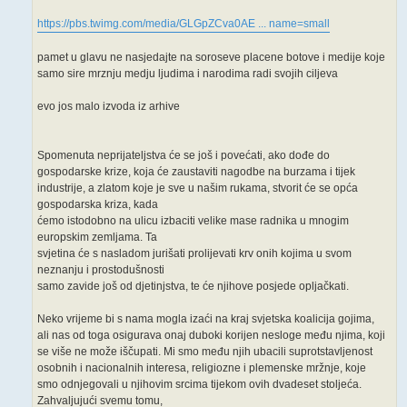
https://pbs.twimg.com/media/GLGpZCva0AE ... name=small
pamet u glavu ne nasjedajte na soroseve placene botove i medije koje
samo sire mrznju medju ljudima i narodima radi svojih ciljeva
evo jos malo izvoda iz arhive
Spomenuta neprijateljstva će se još i povećati, ako dođe do
gospodarske krize, koja će zaustaviti nagodbe na burzama i tijek
industrije, a zlatom koje je sve u našim rukama, stvorit će se opća
gospodarska kriza, kada
ćemo istodobno na ulicu izbaciti velike mase radnika u mnogim
europskim zemljama. Ta
svjetina će s nasladom jurišati prolijevati krv onih kojima u svom
neznanju i prostodušnosti
samo zavide još od djetinjstva, te će njihove posjede opljačkati.
Neko vrijeme bi s nama mogla izaći na kraj svjetska koalicija gojima,
ali nas od toga osigurava onaj duboki korijen nesloge među njima, koji
se više ne može iščupati. Mi smo među njih ubacili suprotstavljenost
osobnih i nacionalnih interesa, religiozne i plemenske mržnje, koje
smo odnjegovali u njihovim srcima tijekom ovih dvadeset stoljeća.
Zahvaljujući svemu tomu,