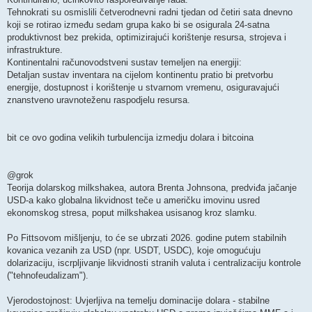
Tehnokrati su osmislili četverodnevni radni tjedan od četiri sata dnevno
koji se rotirao između sedam grupa kako bi se osigurala 24-satna
produktivnost bez prekida, optimizirajući korištenje resursa, strojeva i
infrastrukture.
Kontinentalni računovodstveni sustav temeljen na energiji:
Detaljan sustav inventara na cijelom kontinentu pratio bi pretvorbu
energije, dostupnost i korištenje u stvarnom vremenu, osiguravajući
znanstveno uravnoteženu raspodjelu resursa.
bit ce ovo godina velikih turbulencija izmedju dolara i bitcoina
@grok
Teorija dolarskog milkshakea, autora Brenta Johnsona, predviđa jačanje
USD-a kako globalna likvidnost teče u američku imovinu usred
ekonomskog stresa, poput milkshakea usisanog kroz slamku.
Po Fittsovom mišljenju, to će se ubrzati 2026. godine putem stabilnih
kovanica vezanih za USD (npr. USDT, USDC), koje omogućuju
dolarizaciju, iscrpljivanje likvidnosti stranih valuta i centralizaciju kontrole
("tehnofeudalizam").
Vjerodostojnost: Uvjerljiva na temelju dominacije dolara - stabilne