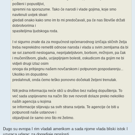
pošteni i popustljivi,
spremni na sporazume. Tako će narodi i vlade gojima, koje smo
naviknuli uvijek stvari
gledati onako kako smo im to mi predočavali, pa će nas štoviše držati
dobrotvorima i
spasiteljima ljudskoga roda.
I vi sigurno znate da za mogućnost općenarodnog izričaja sličnih želja
treba neprekidno remetiti odnose naroda i vlada u svim zemljama da bi
se svi zamorili neslogama, neprijateljstvom, borbom, mržnjom, pa čak
i mučeništvom, glađu, ucijepljnjem bolesti, oskudicom da gojim ne bi
vidjeli drugi izlaz osim
onoga da pribjegnu našem novčarskom i potpunom gospodarenju...
Ukoliko im dopustimo
predahnuti, onda ćemo teško ponovno dočekati željeni trenutak.
Niti jedna informacija neće stići u društvo bez našeg dopuštenja. To
već sada uspijevamo na način što sve novosti dolaze preko nekoliko
naših agencija u kojima
se informacije slijevaju sa svih strana svijeta. Te agencije će biti u
potpunosti naše ustanove i
objavljivat će samo ono što mi želimo.
Dugo su evropa I rim vladali amerikom a sada njome vlada bliski istok I
uzvraca udarac za dogadjaje proslosti.