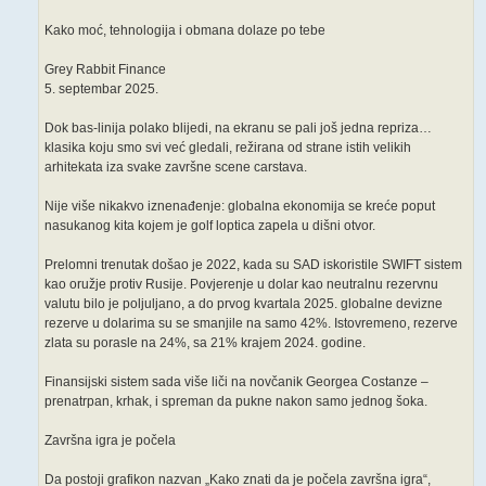
Kako moć, tehnologija i obmana dolaze po tebe
Grey Rabbit Finance
5. septembar 2025.
Dok bas-linija polako blijedi, na ekranu se pali još jedna repriza…
klasika koju smo svi već gledali, režirana od strane istih velikih
arhitekata iza svake završne scene carstava.
Nije više nikakvo iznenađenje: globalna ekonomija se kreće poput
nasukanog kita kojem je golf loptica zapela u dišni otvor.
Prelomni trenutak došao je 2022, kada su SAD iskoristile SWIFT sistem
kao oružje protiv Rusije. Povjerenje u dolar kao neutralnu rezervnu
valutu bilo je poljuljano, a do prvog kvartala 2025. globalne devizne
rezerve u dolarima su se smanjile na samo 42%. Istovremeno, rezerve
zlata su porasle na 24%, sa 21% krajem 2024. godine.
Finansijski sistem sada više liči na novčanik Georgea Costanze –
prenatrpan, krhak, i spreman da pukne nakon samo jednog šoka.
Završna igra je počela
Da postoji grafikon nazvan „Kako znati da je počela završna igra“,