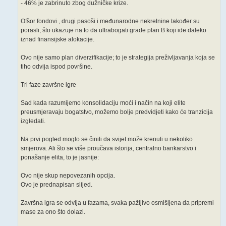
- 46% je zabrinuto zbog dužničke krize.
Ofšor fondovi , drugi pasoši i međunarodne nekretnine također su
porasli, što ukazuje na to da ultrabogati grade plan B koji ide daleko
iznad finansijske alokacije.
Ovo nije samo plan diverzifikacije; to je strategija preživljavanja koja se
tiho odvija ispod površine.
Tri faze završne igre
Sad kada razumijemo konsolidaciju moći i način na koji elite
preusmjeravaju bogatstvo, možemo bolje predvidjeti kako će tranzicija
izgledati.
Na prvi pogled moglo se činiti da svijet može krenuti u nekoliko
smjerova. Ali što se više proučava istorija, centralno bankarstvo i
ponašanje elita, to je jasnije:
Ovo nije skup nepovezanih opcija.
Ovo je prednapisan slijed.
Završna igra se odvija u fazama, svaka pažljivo osmišljena da pripremi
mase za ono što dolazi.