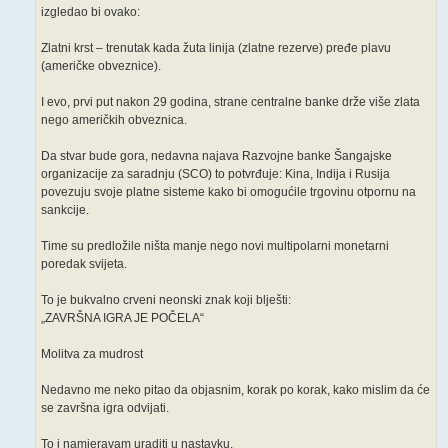
izgledao bi ovako:
Zlatni krst – trenutak kada žuta linija (zlatne rezerve) pređe plavu
(američke obveznice).
I evo, prvi put nakon 29 godina, strane centralne banke drže više zlata
nego američkih obveznica.
Da stvar bude gora, nedavna najava Razvojne banke Šangajske
organizacije za saradnju (SCO) to potvrđuje: Kina, Indija i Rusija
povezuju svoje platne sisteme kako bi omogućile trgovinu otpornu na
sankcije.
Time su predložile ništa manje nego novi multipolarni monetarni
poredak svijeta.
To je bukvalno crveni neonski znak koji blješti:
„ZAVRŠNA IGRA JE POČELA“
Molitva za mudrost
Nedavno me neko pitao da objasnim, korak po korak, kako mislim da će
se završna igra odvijati.
To i namjeravam uraditi u nastavku.