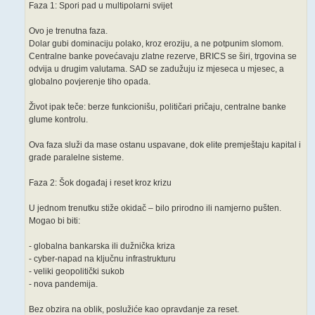
Faza 1: Spori pad u multipolarni svijet
Ovo je trenutna faza.
Dolar gubi dominaciju polako, kroz eroziju, a ne potpunim slomom.
Centralne banke povećavaju zlatne rezerve, BRICS se širi, trgovina se
odvija u drugim valutama. SAD se zadužuju iz mjeseca u mjesec, a
globalno povjerenje tiho opada.
Život ipak teče: berze funkcionišu, političari pričaju, centralne banke
glume kontrolu.
Ova faza služi da mase ostanu uspavane, dok elite premještaju kapital i
grade paralelne sisteme.
Faza 2: Šok događaj i reset kroz krizu
U jednom trenutku stiže okidač – bilo prirodno ili namjerno pušten.
Mogao bi biti:
- globalna bankarska ili dužnička kriza
- cyber-napad na ključnu infrastrukturu
- veliki geopolitički sukob
- nova pandemija.
Bez obzira na oblik, poslužiće kao opravdanje za reset.