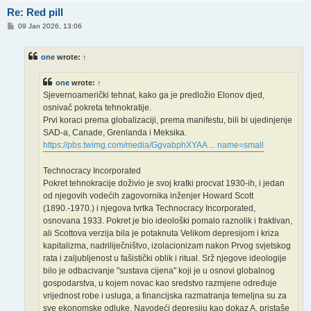
Re: Red pill
P
09 Jan 2026, 13:06
o
s
t
one
wrote:
↑
one
wrote:
↑
Sjevernoamerički tehnat, kako ga je predložio Elonov djed,
osnivač pokreta tehnokratije.
Prvi koraci prema globalizaciji, prema manifestu, bili bi ujedinjenje
SAD-a, Canade, Grenlanda i Meksika.
https://pbs.twimg.com/media/GgvabphXYAA ... name=small
Technocracy Incorporated
Pokret tehnokracije doživio je svoj kratki procvat 1930-ih, i jedan
od njegovih vodećih zagovornika inženjer Howard Scott
(1890.-1970.) i njegova tvrtka Technocracy Incorporated,
osnovana 1933. Pokret je bio ideološki pomalo raznolik i fraktivan,
ali Scottova verzija bila je potaknuta Velikom depresijom i kriza
kapitalizma, nadriliječništvo, izolacionizam nakon Prvog svjetskog
rata i zaljubljenost u fašistički oblik i ritual. Srž njegove ideologije
bilo je odbacivanje "sustava cijena" koji je u osnovi globalnog
gospodarstva, u kojem novac kao sredstvo razmjene određuje
vrijednost robe i usluga, a financijska razmatranja temeljna su za
sve ekonomske odluke. Navodeći depresiju kao dokaz A, pristaše