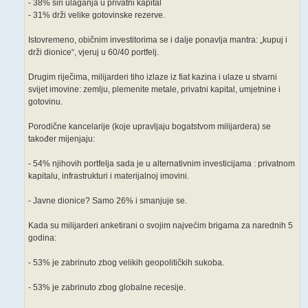
- 38% širi ulaganja u privatni kapital
- 31% drži velike gotovinske rezerve.
Istovremeno, običnim investitorima se i dalje ponavlja mantra: „kupuj i
drži dionice“, vjeruj u 60/40 portfelj.
Drugim riječima, milijarderi tiho izlaze iz fiat kazina i ulaze u stvarni
svijet imovine: zemlju, plemenite metale, privatni kapital, umjetnine i
gotovinu.
Porodične kancelarije (koje upravljaju bogatstvom milijardera) se
također mijenjaju:
- 54% njihovih portfelja sada je u alternativnim investicijama : privatnom
kapitalu, infrastrukturi i materijalnoj imovini.
- Javne dionice? Samo 26% i smanjuje se.
Kada su milijarderi anketirani o svojim najvećim brigama za narednih 5
godina:
- 53% je zabrinuto zbog velikih geopolitičkih sukoba.
- 53% je zabrinuto zbog globalne recesije.