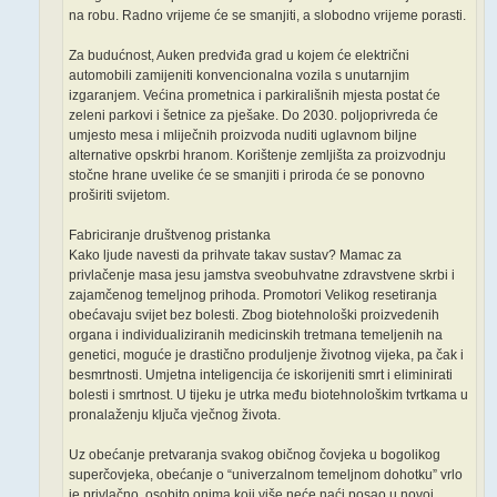
na robu. Radno vrijeme će se smanjiti, a slobodno vrijeme porasti.
Za budućnost, Auken predviđa grad u kojem će električni
automobili zamijeniti konvencionalna vozila s unutarnjim
izgaranjem. Većina prometnica i parkirališnih mjesta postat će
zeleni parkovi i šetnice za pješake. Do 2030. poljoprivreda će
umjesto mesa i mliječnih proizvoda nuditi uglavnom biljne
alternative opskrbi hranom. Korištenje zemljišta za proizvodnju
stočne hrane uvelike će se smanjiti i priroda će se ponovno
proširiti svijetom.
Fabriciranje društvenog pristanka
Kako ljude navesti da prihvate takav sustav? Mamac za
privlačenje masa jesu jamstva sveobuhvatne zdravstvene skrbi i
zajamčenog temeljnog prihoda. Promotori Velikog resetiranja
obećavaju svijet bez bolesti. Zbog biotehnološki proizvedenih
organa i individualiziranih medicinskih tretmana temeljenih na
genetici, moguće je drastično produljenje životnog vijeka, pa čak i
besmrtnosti. Umjetna inteligencija će iskorijeniti smrt i eliminirati
bolesti i smrtnost. U tijeku je utrka među biotehnološkim tvrtkama u
pronalaženju ključa vječnog života.
Uz obećanje pretvaranja svakog običnog čovjeka u bogolikog
superčovjeka, obećanje o “univerzalnom temeljnom dohotku” vrlo
je privlačno, osobito onima koji više neće naći posao u novoj