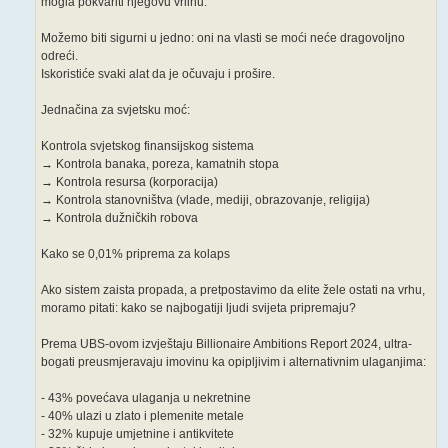
mogla pokvariti njegovu vrlinu.“
Možemo biti sigurni u jedno: oni na vlasti se moći neće dragovoljno
odreći.
Iskoristiće svaki alat da je očuvaju i prošire.
Jednačina za svjetsku moć:
Kontrola svjetskog finansijskog sistema
→ Kontrola banaka, poreza, kamatnih stopa
→ Kontrola resursa (korporacija)
→ Kontrola stanovništva (vlade, mediji, obrazovanje, religija)
→ Kontrola dužničkih robova
Kako se 0,01% priprema za kolaps
Ako sistem zaista propada, a pretpostavimo da elite žele ostati na vrhu,
moramo pitati: kako se najbogatiji ljudi svijeta pripremaju?
Prema UBS-ovom izvještaju Billionaire Ambitions Report 2024, ultra-
bogati preusmjeravaju imovinu ka opipljivim i alternativnim ulaganjima:
- 43% povećava ulaganja u nekretnine
- 40% ulazi u zlato i plemenite metale
- 32% kupuje umjetnine i antikvitete