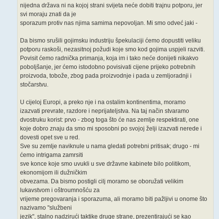
nijedna država ni na kojoj strani svijeta neće dobiti trajnu potporu, jer
svi moraju znati da je
sporazum protiv nas njima samima nepovoljan. Mi smo odveć jaki -
Da bismo srušili gojimsku industriju špekulaciji ćemo dopustiti veliku
potporu raskoši, nezasitnoj požudi koje smo kod gojima uspjeli razviti.
Povisit ćemo radnička primanja, koja im i tako neće donijeti nikakvo
poboljšanje, jer ćemo istodobno povisivati cijene prijeko potrebnih
proizvoda, tobože, zbog pada proizvodnje i pada u zemljoradnji i
stočarstvu.
U cijeloj Europi, a preko nje i na ostalim kontinentima, moramo
izazvati prevrate, razdore i neprijateljstva. Na taj način stvaramo
dvostruku korist: prvo - zbog toga što će nas zemlje respektirati, one
koje dobro znaju da smo mi sposobni po svojoj želji izazvati nerede i
dovesti opet sve u red.
Sve su zemlje naviknule u nama gledati potrebni pritisak; drugo - mi
ćemo intrigama zamrsiti
sve konce koje smo uvukli u sve državne kabinete bilo politikom,
ekonomijom ili dužničkim
obvezama. Da bismo postigli cilj moramo se oboružati velikim
lukavstvom i oštroumnošću za
vrijeme pregovaranja i sporazuma, ali moramo biti pažljivi u onome što
nazivamo "službeni
jezik", stalno nadzirući taktike druge strane, prezentirajući se kao