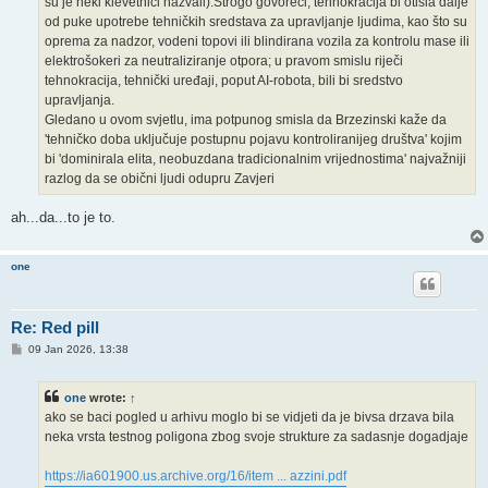
su je neki klevetnici nazvali).Strogo govoreći, tehnokracija bi otišla dalje
od puke upotrebe tehničkih sredstava za upravljanje ljudima, kao što su
oprema za nadzor, vodeni topovi ili blindirana vozila za kontrolu mase ili
elektrošokeri za neutraliziranje otpora; u pravom smislu riječi
tehnokracija, tehnički uređaji, poput AI-robota, bili bi sredstvo
upravljanja.
Gledano u ovom svjetlu, ima potpunog smisla da Brzezinski kaže da
'tehničko doba uključuje postupnu pojavu kontroliranijeg društva' kojim
bi 'dominirala elita, neobuzdana tradicionalnim vrijednostima' najvažniji
razlog da se obični ljudi odupru Zavjeri
ah...da...to je to.
one
Re: Red pill
P
09 Jan 2026, 13:38
o
s
t
one
wrote:
↑
ako se baci pogled u arhivu moglo bi se vidjeti da je bivsa drzava bila
neka vrsta testnog poligona zbog svoje strukture za sadasnje dogadjaje
https://ia601900.us.archive.org/16/item ... azzini.pdf