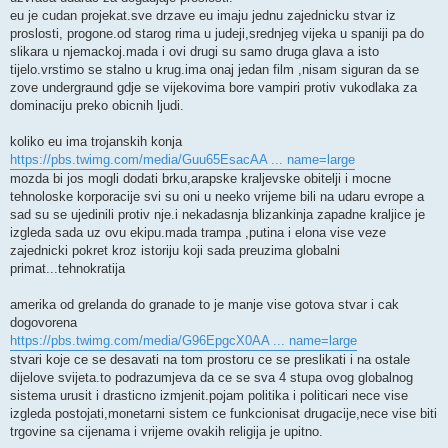
eu je cudan projekat.sve drzave eu imaju jednu zajednicku stvar iz
proslosti, progone.od starog rima u judeji,srednjeg vijeka u spaniji pa do
slikara u njemackoj.mada i ovi drugi su samo druga glava a isto
tijelo.vrstimo se stalno u krug.ima onaj jedan film ,nisam siguran da se
zove undergraund gdje se vijekovima bore vampiri protiv vukodlaka za
dominaciju preko obicnih ljudi.
koliko eu ima trojanskih konja
https://pbs.twimg.com/media/Guu65EsacAA ... name=large
mozda bi jos mogli dodati brku,arapske kraljevske obitelji i mocne
tehnoloske korporacije svi su oni u neeko vrijeme bili na udaru evrope a
sad su se ujedinili protiv nje.i nekadasnja blizankinja zapadne kraljice je
izgleda sada uz ovu ekipu.mada trampa ,putina i elona vise veze
zajednicki pokret kroz istoriju koji sada preuzima globalni
primat...tehnokratija
amerika od grelanda do granade to je manje vise gotova stvar i cak
dogovorena
https://pbs.twimg.com/media/G96EpgcX0AA ... name=large
stvari koje ce se desavati na tom prostoru ce se preslikati i na ostale
dijelove svijeta.to podrazumjeva da ce se sva 4 stupa ovog globalnog
sistema urusit i drasticno izmjenit.pojam politika i politicari nece vise
izgleda postojati,monetarni sistem ce funkcionisat drugacije,nece vise biti
trgovine sa cijenama i vrijeme ovakih religija je upitno.