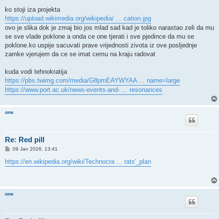
ko stoji iza projekta
https://upload.wikimedia.org/wikipedia/ ... cation.jpg
ovo je slika dok je zmaj bio jos mlad sad kad je toliko narastao zeli da mu
se sve vlade poklone a onda ce one tjerati i sve pjedince da mu se
poklone.ko uspije sacuvati prave vrijednosti zivota iz ove posljednje
zamke vjerujem da ce se imat cemu na kraju radovat
kuda vodi tehnokratija
https://pbs.twimg.com/media/G8pmEAYWYAA ... name=large
https://www.port.ac.uk/news-events-and- ... resonances
one
Re: Red pill
P
09 Jan 2026, 13:41
o
s
https://en.wikipedia.org/wiki/Technocra ... rats'_plan
t
one