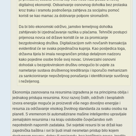
digitalnoj ekonomiji. Ostvarivanje osnovnog dohotka bez prolaska
kroz traku i sramotu podnošenja zahtjeva za socijalnu pomoć
koristi se kao mamac za dobivanje potpore siromašnih.
Da bi bilo ekonomski održivo, jamstvo temeljnog dohotka
zahtijevalo bi izjednačavanje razlika u plaćama. Tehnički postupci
prijenosa novca od države koristit će se za promicanje
bezgotovinskog društva. Digitalizacijom svih novčanih transakcija
evidentirat će se svaka pojedinačna kupnja. Kao posljedica toga,
državna tijela bi imala neograničen pristup detaljnom nadzoru
kako pojedine osobe troše svoj novac. Univerzalni osnovni
dohodak u bezgotovinskom društvu omogućio bi uvjete za
nametanje sustava društvenog kreditiranja i isporučio mehanizam
za sankcioniranje nepoželjnog ponašanja i identificiranje suvišnog
i neželjenog.
Ekonomija zasnovana na resursima izgrađena je na principima obilja i
jednakog pristupa resursima. Kroz razvoj čistih, održivih i besplatnih
izvora energije moguće je proizvesti više nego dovoljno energije i
resursa za održavanje visokog životnog standarda za svaku osobu na
planeti. S vremenom bi automatizirane mašine inteligentno upravljale
zemaljskim resursima i na kraju oslobodile čovječanstvo svih
nepotrebnih napornih zadataka. Svi svjetski resursi bi se držali kao
zajednička baština i svi bi ljudi imali nesmetan pristup bilo kojem