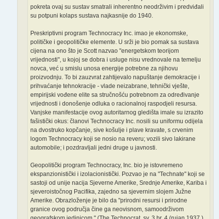
pokreta ovaj su sustav smatrali inherentno neodrživim i predviđali
su potpuni kolaps sustava najkasnije do 1940.
Preskriptivni program Technocracy Inc. imao je ekonomske,
političke i geopolitičke elemente. U srži je bio pomak sa sustava
cijena na ono što je Scott nazvao "energetskom teorijom
vrijednosti", u kojoj se dobra i usluge nisu vrednovale na temelju
novca, već u smislu unosa energije potrebne za njihovu
proizvodnju. To bi zauzvrat zahtijevalo napuštanje demokracije i
prihvaćanje tehnokracije - vlade neizabrane, tehnički vješte,
empirijski vođene elite sa stručnošću potrebnom za određivanje
vrijednosti i donošenje odluka o racionalnoj raspodjeli resursa.
Vanjske manifestacije ovog autoritarnog gledišta imale su izrazito
fašistički okus: članovi Technocracy Inc. nosili su uniformu odijela
na dvostruko kopčanje, sive košulje i plave kravate, s crvenim
logom Technocracy koji se nosio na reveru; vozili sivo lakirane
automobile; i pozdravljali jedni druge u javnosti.
Geopolitički program Technocracy, Inc. bio je istovremeno
ekspanzionistički i izolacionistički. Pozvao je na "Technate" koji se
sastoji od unije nacija Sjeverne Amerike, Srednje Amerike, Kariba i
sjeveroistočnog Pacifika, zajedno sa sjevernim slojem Južne
Amerike. Obrazloženje je bilo da "prirodni resursi i prirodne
granice ovog područja čine ga neovisnom, samoodrživom
geografskom jedinicom." (The Technocrat, sv. 3 br. 4 (rujan 1937.),