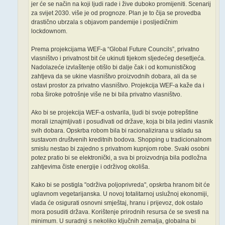
jer će se način na koji ljudi rade i žive duboko promijeniti. Scenarij
za svijet 2030. više je od prognoze. Plan je to čija se provedba
drastično ubrzala s objavom pandemije i posljedičnim
lockdownom.
Prema projekcijama WEF-a “Global Future Councils”, privatno
vlasništvo i privatnost bit će ukinuti tijekom sljedećeg desetljeća.
Nadolazeće izvlaštenje otišlo bi dalje čak i od komunističkog
zahtjeva da se ukine vlasništvo proizvodnih dobara, ali da se
ostavi prostor za privatno vlasništvo. Projekcija WEF-a kaže da i
roba široke potrošnje više ne bi bila privatno vlasništvo.
Ako bi se projekcija WEF-a ostvarila, ljudi bi svoje potrepštine
morali iznajmljivati i posuđivati od države, koja bi bila jedini vlasnik
svih dobara. Opskrba robom bila bi racionalizirana u skladu sa
sustavom društvenih kreditnih bodova. Shopping u tradicionalnom
smislu nestao bi zajedno s privatnom kupnjom robe. Svaki osobni
potez pratio bi se elektronički, a sva bi proizvodnja bila podložna
zahtjevima čiste energije i održivog okoliša.
Kako bi se postigla "održiva poljoprivreda", opskrba hranom bit će
uglavnom vegetarijanska. U novoj totalitarnoj uslužnoj ekonomiji,
vlada će osigurati osnovni smještaj, hranu i prijevoz, dok ostalo
mora posuditi država. Korištenje prirodnih resursa će se svesti na
minimum. U suradnji s nekoliko ključnih zemalja, globalna bi