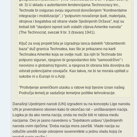
str. 3) U skladu s autoritarnim tendencijama Technocracy Inc.,
Technate bi osigurao svoju sigurnost donošenjem “Kontinentalne
integracije i mobilizacije”, i “potpunim novačenje ljudi, materijala,
strojeva i bogatstva od strane vlade Sjedinjenih Država", koji su
trebali biti "stavljeni ispred svih ostalih ciljeva Amerike naroda”
(The Technocrat, svezak 9 br. 3 (travanj 1941).
Ključ za ovaj projekt bila je izgradnja lanca dalekih "obrambenih
baza" duž granica Technatea, kao što je prikazano na karti
Technatea Amerike koja se ovdje nudi. Iza njih bi Technate bio
potpuno siguran, njegovo bi gospodarstvo bilo "samoodrživo" i
neovisno o globalnoj trgovini, a njegova bi obrana bila dovoljna da
odvrati potencijalne osvajače. Kao takva, ne bi se morala uplitati u
sukobe ni u Europi ni u Aziji.
“Protivljenje američkom ulasku u ratove koji bjesne izvan našeg
Područja temelj je sadašnje temeljne politike tehnokracije.
Današnji Ujedinjeni narodi (UN) izgrađeni su na konceptu Lige naroda.
UN je prvenstveno stvoren kako bi okončao rat – uništavanjem nacija.
Logika je da ako nema nacija, onda ne može biti ni ratova među
nacijama. Ovo je jasno navedeno u 'Svjetskom ustavu' Ujedinjenih
naroda ovim riječima: 'Doba nacija mora završiti. Vlade nacija su
odlučile urediti svoje odvojene suverenitete u jednu vladu kojoj će