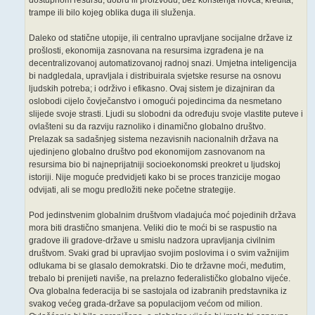
dostupnom resursu, dobru ili proizvodu, bez korištenja novca, kredita,
trampe ili bilo kojeg oblika duga ili služenja.
Daleko od statične utopije, ili centralno upravljane socijalne države iz
prošlosti, ekonomija zasnovana na resursima izgrađena je na
decentralizovanoj automatizovanoj radnoj snazi. Umjetna inteligencija
bi nadgledala, upravljala i distribuirala svjetske resurse na osnovu
ljudskih potreba; i održivo i efikasno. Ovaj sistem je dizajniran da
oslobodi cijelo čovječanstvo i omogući pojedincima da nesmetano
slijede svoje strasti. Ljudi su slobodni da određuju svoje vlastite puteve i
ovlašteni su da razviju raznoliko i dinamično globalno društvo.
Prelazak sa sadašnjeg sistema nezavisnih nacionalnih država na
ujedinjeno globalno društvo pod ekonomijom zasnovanom na
resursima bio bi najneprijatniji socioekonomski preokret u ljudskoj
istoriji. Nije moguće predvidjeti kako bi se proces tranzicije mogao
odvijati, ali se mogu predložiti neke početne strategije.
Pod jedinstvenim globalnim društvom vladajuća moć pojedinih država
mora biti drastično smanjena. Veliki dio te moći bi se raspustio na
gradove ili gradove-države u smislu nadzora upravljanja civilnim
društvom. Svaki grad bi upravljao svojim poslovima i o svim važnijim
odlukama bi se glasalo demokratski. Dio te državne moći, međutim,
trebalo bi prenijeti naviše, na prelazno federalističko globalno vijeće.
Ova globalna federacija bi se sastojala od izabranih predstavnika iz
svakog većeg grada-države sa populacijom većom od milion.