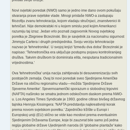
predati svoje oružje.'
Novi svjetski poredak (NWO) samo je jedno ime dano ovom pokušaju
stvaranja prave svjetske vlade. Mnogi pristaše NWO-a zastupaju
filozofiju zvanu tehnokracija, kojom vladaju stručnjaci, znanstvenici ili
tehničari. Nije demokratski ni u kojem smislu pod kojim Amerikanci
razumiju taj izraz. Jedan vrlo poznati zagovornik Novog svjetskog
poretka je Zbigniew Brzezinski. Bio je savjetnik za nacionalnu sigurnost
Jimmyja Cartera i drugih predsjednika. Svoju verziju tehnokracije
nazvao je 'tehnetronika'. U svojoj knjizi 'Između dva doba' Brzezinski je
napisao: 'Tehnetronička era uključuje postupnu pojavu kontroliranijeg
društva. Takvim društvom bi dominirala elita, nesputana tradicionalnim
vrijednostima.'
Ova 'tehnetronička' unija nacija zahtijevala bi desuverenizaciju svih
postojećih zemalja. Ovaj bi novi poredak sveo Sjedinjene Američke
Države na običnu regionalnu vladu—možda 'Sjedinjene Države
Sjeverne Amerike'. Sjevernoamerički sporazum o slobodnoj trgovini
(NAFTA) naširoko se smatra jednom odskočnom daskom prema NWO-
u. Los Angeles Times Syndicate je 1993. godine citirao bivšeg državnog
tajnika Henryja Kissingera: 'NAFTA predstavlja najkreativniji korak
prema novom svjetskom poretku.' Zajedničko tržište u Europi i
Europskoj uniji (EU) slično se vide kao mostovi prema eventualnim
Sjedinjenim Državama Europe, koje bi zauzvrat bile samo još jedna
regija globalne države Ujedinjenih naroda (ili 'globalne plantaže' kako