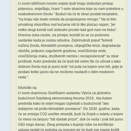
U ovom idiličnom novom svijetu ljudi imaju slobodan pristup
prijevozu, smještaju, hrani "i svim stvarima koje su nam potrebne u
svakodnevnom životu." Budući da će te stvari postati besplatne,
"na kraju nije imalo smisla da posjedujemo mnogo." Ne bi bilo
privatnog vlasništva nad kućama niti bi itko plaćao najam, “jer
netko drugi koristi naš slobodni prostor kad god nam ne treba”.
Dnevna soba osobe, na primjer, koristit će se za poslovne
sastanke kada je osoba odsutna. Zabrinutosti poput "bolesti
načina života, klimatskih promjena, izbjegličke krize, degradacije
okoliša, potpuno zagušenih gradova, onečišćenja vode,
onečišćenja zraka, društvenih nemira i nezaposlenosti" su stvar
prošlosti. Autor predviđa da će ljudi biti sretni što će uživati u tako
dobrom životu koji je puno bolji “od puta na kojem smo bili, gdje je
postalo toliko jasno da ne možemo nastaviti s istim modelom
rasta.”
Ekološki raj
U svom doprinosu Godišnjem sastanku Vijeća za globalnu
budućnost Svjetskog ekonomskog foruma 2019., Ida Auken
predviđa kako bi svijet mogao izgledati u budućnosti "ako
dobijemo rat protiv klimatskih promjena". Do 2030. godine, kada
će se emisija CO2 uvelike smanjiti, ljudi će živjeti u svijetu u kojem
će meso na tanjuru “biti rijedak prizor”, dok će voda i zrak biti puno
čišći nego danas. Zbog prelaska s kupnje robe na korištenje
usluga nestat će potreba za novcem jer će ljudi sve manje trošiti