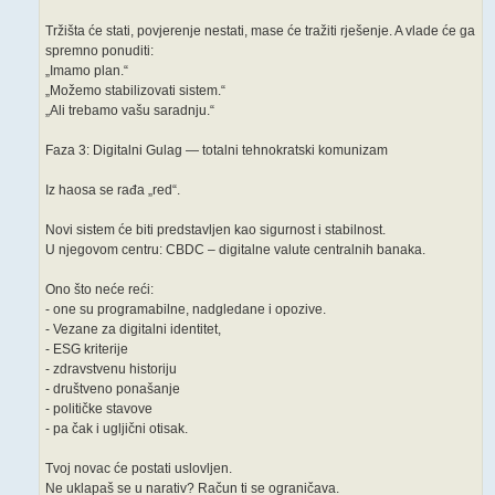
Tržišta će stati, povjerenje nestati, mase će tražiti rješenje. A vlade će ga
spremno ponuditi:
„Imamo plan.“
„Možemo stabilizovati sistem.“
„Ali trebamo vašu saradnju.“
Faza 3: Digitalni Gulag — totalni tehnokratski komunizam
Iz haosa se rađa „red“.
Novi sistem će biti predstavljen kao sigurnost i stabilnost.
U njegovom centru: CBDC – digitalne valute centralnih banaka.
Ono što neće reći:
- one su programabilne, nadgledane i opozive.
- Vezane za digitalni identitet,
- ESG kriterije
- zdravstvenu historiju
- društveno ponašanje
- političke stavove
- pa čak i ugljični otisak.
Tvoj novac će postati uslovljen.
Ne uklapaš se u narativ? Račun ti se ograničava.