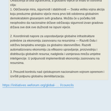
Ovlašćenja bi bila ograničena, a globalno vijeće bi imalo tri osnovna
cilja:
1. Održavanje mira, sigurnosti i stabilnosti — Svaka velika vojna akcija
koju preduzme globalno vijeće mora prvo biti odobrena globalnim
demokratskim glasanjem svih građana. Možda će u početku biti
neophodno da nacionalne države održavaju sigurnost izvan gradova-
država sve dok ove dužnosti ne ispuni vijeće.
2. Koordinirati napore za uspostavljanje globalne infrastrukture
potrebne za ekonomiju zasnovanu na resursima — Razviti čistu i
održivu besplatnu energiju za globalno stanovništvo. Razviti
automatizovanu ekonomiju za efikasno upravljanje, proizvodnju i
distribuciju globalnih resursa; nadgleda i usmjerava mreža umjetne
inteligencije. U potpunosti implementirati ekonomiju zasnovanu na
resursima.
3. Preuzeti kontrolu nad cjelokupnom nacionalnom vojnom opremom i
izvršiti potpunu globalnu demilitarizaciju.
https://initiatives.weforum.org/global- ... l/councils