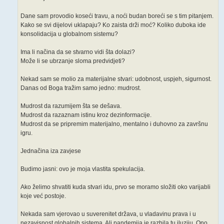
Dane sam provodio koseći travu, a noći budan boreći se s tim pitanjem.
Kako se svi dijelovi uklapaju? Ko zaista drži moć? Koliko duboka ide
konsolidacija u globalnom sistemu?
Ima li načina da se stvarno vidi šta dolazi?
Može li se ubrzanje sloma predvidjeti?
Nekad sam se molio za materijalne stvari: udobnost, uspjeh, sigurnost.
Danas od Boga tražim samo jedno: mudrost.
Mudrost da razumijem šta se dešava.
Mudrost da razaznam istinu kroz dezinformacije.
Mudrost da se pripremim materijalno, mentalno i duhovno za završnu
igru.
Jednačina iza zavjese
Budimo jasni: ovo je moja vlastita spekulacija.
Ako želimo shvatiti kuda stvari idu, prvo se moramo složiti oko varijabli
koje već postoje.
Nekada sam vjerovao u suverenitet država, u vladavinu prava i u
nezavisnost globalnih sistema. Ali pandemija je razbila tu iluziju. Ono