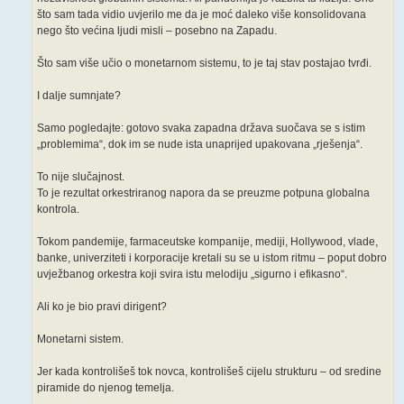
što sam tada vidio uvjerilo me da je moć daleko više konsolidovana
nego što većina ljudi misli – posebno na Zapadu.
Što sam više učio o monetarnom sistemu, to je taj stav postajao tvrđi.
I dalje sumnjate?
Samo pogledajte: gotovo svaka zapadna država suočava se s istim
„problemima“, dok im se nude ista unaprijed upakovana „rješenja“.
To nije slučajnost.
To je rezultat orkestriranog napora da se preuzme potpuna globalna
kontrola.
Tokom pandemije, farmaceutske kompanije, mediji, Hollywood, vlade,
banke, univerziteti i korporacije kretali su se u istom ritmu – poput dobro
uvježbanog orkestra koji svira istu melodiju „sigurno i efikasno“.
Ali ko je bio pravi dirigent?
Monetarni sistem.
Jer kada kontrolišeš tok novca, kontrolišeš cijelu strukturu – od sredine
piramide do njenog temelja.