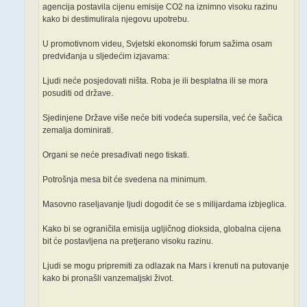
agencija postavila cijenu emisije CO2 na iznimno visoku razinu
kako bi destimulirala njegovu upotrebu.
U promotivnom videu, Svjetski ekonomski forum sažima osam
predviđanja u sljedećim izjavama:
Ljudi neće posjedovati ništa. Roba je ili besplatna ili se mora
posuditi od države.
Sjedinjene Države više neće biti vodeća supersila, već će šačica
zemalja dominirati.
Organi se neće presađivati nego tiskati.
Potrošnja mesa bit će svedena na minimum.
Masovno raseljavanje ljudi dogodit će se s milijardama izbjeglica.
Kako bi se ograničila emisija ugljičnog dioksida, globalna cijena
bit će postavljena na pretjerano visoku razinu.
Ljudi se mogu pripremiti za odlazak na Mars i krenuti na putovanje
kako bi pronašli vanzemaljski život.