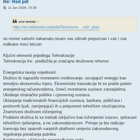
Re: Red pill
P
11 Jan 2026, 15:38
o
s
t
one
wrote:
↑
https://en.wikipedia.org/wiki/Technocra ... rats'_plan
oo mister satoshi nakamato,nisam vas odmah prepoznao i vas i vas
indikator moci bitcoin
Ključni elementi prijedloga Tehnokracije
Tehnokracija Inc. predložila je značajne društvene reforme:
Energetska teorija vrijednosti:
Društvo bi napustilo monetarno vrednovanje, usvajajući energiju kao
temeljnu ekonomsku mjeru. Ekonomske transakcije bi se pratile putem
energetskog računovodstva, čineći monetarne sustave zastarjelima.
Ukidanje stranačke politike i cjenovnog sustava:
Uklanjanje tradicionalnih financijskih sustava, bankara, političara i
poslovnih ljudi, zamjenjujući ih u potpunosti tehničkim stručnjacima.
Znanstveni društveni inženjering:
Problemi društva bi se tretirali isključivo kao inženjerski izazovi, rješavani
tehničkim rješenjima, a ne zakonodavstvom. Primjer je bio redizajn
tramvaja bez opasnih vanjskih platformi umjesto zakonodavnog
reguliranja ponašanja putnika.
Kontinuirano, učinkovito raspoređivanje rada: