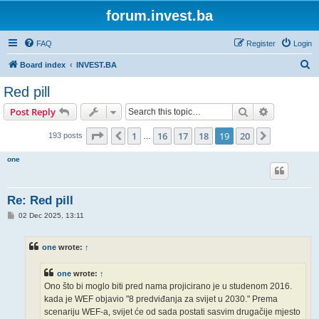
forum.invest.ba
FAQ
Register
Login
S
Board index
INVEST.BA
e
Red pill
a
Search
Advanced s
Post Reply
r
c
Page
19
of
20
1
16
17
18
19
20
Previous
Next
193 posts
…
h
one
Re: Red pill
P
02 Dec 2025, 13:11
o
s
t
one
wrote:
↑
one
wrote:
↑
Ono što bi moglo biti pred nama projicirano je u studenom 2016.
kada je WEF objavio "8 predviđanja za svijet u 2030." Prema
scenariju WEF-a, svijet će od sada postati sasvim drugačije mjesto