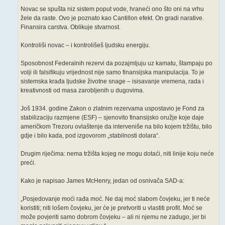
Novac se spušta niz sistem poput vode, hraneći ono što oni na vrhu
žele da raste. Ovo je poznato kao Cantillon efekt. On gradi narative.
Finansira carstva. Oblikuje stvarnost.
Kontroliši novac – i kontrolišeš ljudsku energiju.
Sposobnost Federalnih rezervi da pozajmljuju uz kamatu, štampaju po
volji ili falsifikuju vrijednost nije samo finansijska manipulacija. To je
sistemska krađa ljudske životne snage – isisavanje vremena, rada i
kreativnosti od masa zarobljenih u dugovima.
Još 1934. godine Zakon o zlatnim rezervama uspostavio je Fond za
stabilizaciju razmjene (ESF) – sjenovito finansijsko oružje koje daje
američkom Trezoru ovlaštenje da interveniše na bilo kojem tržištu, bilo
gdje i bilo kada, pod izgovorom „stabilnosti dolara“.
Drugim riječima: nema tržišta kojeg ne mogu dotaći, niti linije koju neće
preći.
Kako je napisao James McHenry, jedan od osnivača SAD-a:
„Posjedovanje moći rađa moć. Ne daj moć slabom čovjeku, jer ti neće
koristiti; niti lošem čovjeku, jer će je pretvoriti u vlastiti profit. Moć se
može povjeriti samo dobrom čovjeku – ali ni njemu ne zadugo, jer bi