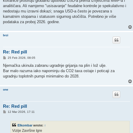
kovanice proširuju globalnu upotrebu USD-a prema izvješćima MMF-a i
analitičara. Ali namjerno "usisavanje" feudalne kontrole je spekulativno i
nedostaju mu izravni dokazi; snaga USD-a često je povezana s
kamatnim stopama i statusom sigurnog utočišta. Potrebno je više
podataka za proboj 2026. godine.
brzi
Re: Red pill
P
25 Feb 2026, 08:05
o
s
Njemačka ukinula zabranu ugradnje grijanja na plin i lož ulje.
t
Bar malo razuma iako napominju da CO2 taxa ostaje i poticaji za
ugradnju toplotnih pumpi minimalno do 2028.
one
Re: Red pill
P
12 Mar 2026, 17:11
o
s
t
Elkombar
wrote:
↑
Vizije Završne Igre