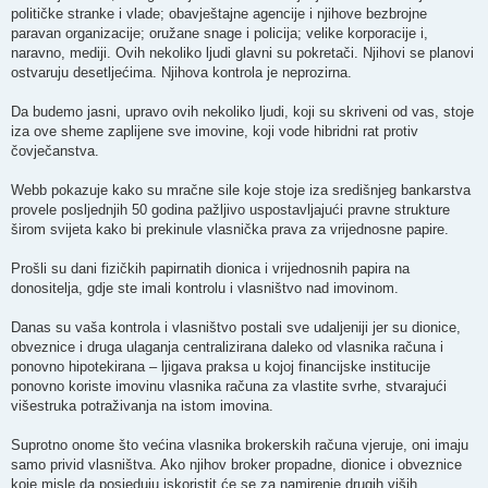
političke stranke i vlade; obavještajne agencije i njihove bezbrojne
paravan organizacije; oružane snage i policija; velike korporacije i,
naravno, mediji. Ovih nekoliko ljudi glavni su pokretači. Njihovi se planovi
ostvaruju desetljećima. Njihova kontrola je neprozirna.
Da budemo jasni, upravo ovih nekoliko ljudi, koji su skriveni od vas, stoje
iza ove sheme zaplijene sve imovine, koji vode hibridni rat protiv
čovječanstva.
Webb pokazuje kako su mračne sile koje stoje iza središnjeg bankarstva
provele posljednjih 50 godina pažljivo uspostavljajući pravne strukture
širom svijeta kako bi prekinule vlasnička prava za vrijednosne papire.
Prošli su dani fizičkih papirnatih dionica i vrijednosnih papira na
donositelja, gdje ste imali kontrolu i vlasništvo nad imovinom.
Danas su vaša kontrola i vlasništvo postali sve udaljeniji jer su dionice,
obveznice i druga ulaganja centralizirana daleko od vlasnika računa i
ponovno hipotekirana – ljigava praksa u kojoj financijske institucije
ponovno koriste imovinu vlasnika računa za vlastite svrhe, stvarajući
višestruka potraživanja na istom imovina.
Suprotno onome što većina vlasnika brokerskih računa vjeruje, oni imaju
samo privid vlasništva. Ako njihov broker propadne, dionice i obveznice
koje misle da posjeduju iskoristit će se za namirenje drugih viših