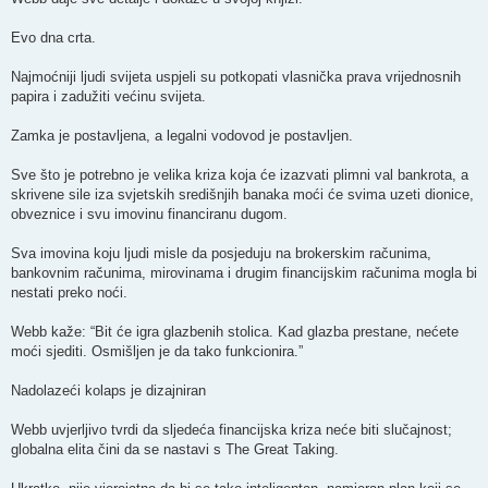
Evo dna crta.
Najmoćniji ljudi svijeta uspjeli su potkopati vlasnička prava vrijednosnih
papira i zadužiti većinu svijeta.
Zamka je postavljena, a legalni vodovod je postavljen.
Sve što je potrebno je velika kriza koja će izazvati plimni val bankrota, a
skrivene sile iza svjetskih središnjih banaka moći će svima uzeti dionice,
obveznice i svu imovinu financiranu dugom.
Sva imovina koju ljudi misle da posjeduju na brokerskim računima,
bankovnim računima, mirovinama i drugim financijskim računima mogla bi
nestati preko noći.
Webb kaže: “Bit će igra glazbenih stolica. Kad glazba prestane, nećete
moći sjediti. Osmišljen je da tako funkcionira.”
Nadolazeći kolaps je dizajniran
Webb uvjerljivo tvrdi da sljedeća financijska kriza neće biti slučajnost;
globalna elita čini da se nastavi s The Great Taking.