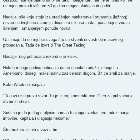
Ukratko, nije vjerojatno da bi se tako inteligentan, namjeran plan koji se
ustrajno provodi više od 50 godina mogao slučajno dogoditi.
Nadalje, sile koje stoje iza središnjeg bankarstva i stvaranja (lažnog)
novca nedvojbeno razumiju dinamiku ciklusa rasta i pada koji stvaraju
širenjem i smanjenjem ponude novca.
Oni znaju da će mjehur svega što su stvorili dovesti do masovnog
propadanja. Tada će izvršiti The Great Taking.
Nadalje, dug potrošača rekordno je visok.
Nakon mnogo godina poticanja da se duboko zaduže, mnogi su
Amerikanci dosegli maksimalnu zasićenost dugom. Bit će zreli za branje.
Kako Webb objašnjava:
“Dugovi nisu prava stvar. To je izum, konstrukt osmišljen za prihvaćanje
stvarnih stvari.
Suština je da je dug stoljećima imao funkciju razvlastitve, oduzimanja
imovine, kapitala i ulaganja nekome.”
Što možete učiniti u vezi s tim