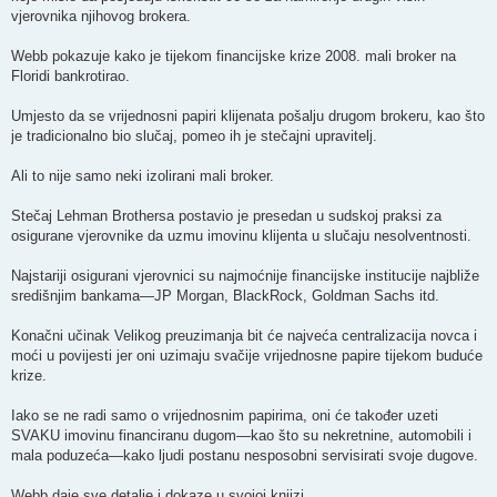
vjerovnika njihovog brokera.
Webb pokazuje kako je tijekom financijske krize 2008. mali broker na
Floridi bankrotirao.
Umjesto da se vrijednosni papiri klijenata pošalju drugom brokeru, kao što
je tradicionalno bio slučaj, pomeo ih je stečajni upravitelj.
Ali to nije samo neki izolirani mali broker.
Stečaj Lehman Brothersa postavio je presedan u sudskoj praksi za
osigurane vjerovnike da uzmu imovinu klijenta u slučaju nesolventnosti.
Najstariji osigurani vjerovnici su najmoćnije financijske institucije najbliže
središnjim bankama—JP Morgan, BlackRock, Goldman Sachs itd.
Konačni učinak Velikog preuzimanja bit će najveća centralizacija novca i
moći u povijesti jer oni uzimaju svačije vrijednosne papire tijekom buduće
krize.
Iako se ne radi samo o vrijednosnim papirima, oni će također uzeti
SVAKU imovinu financiranu dugom—kao što su nekretnine, automobili i
mala poduzeća—kako ljudi postanu nesposobni servisirati svoje dugove.
Webb daje sve detalje i dokaze u svojoj knjizi.