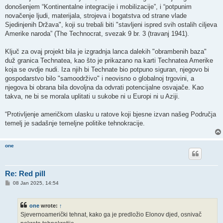
donošenjem “Kontinentalne integracije i mobilizacije”, i “potpunim
novačenje ljudi, materijala, strojeva i bogatstva od strane vlade
Sjedinjenih Država", koji su trebali biti "stavljeni ispred svih ostalih ciljeva
Amerike naroda” (The Technocrat, svezak 9 br. 3 (travanj 1941).
Ključ za ovaj projekt bila je izgradnja lanca dalekih "obrambenih baza"
duž granica Technatea, kao što je prikazano na karti Technatea Amerike
koja se ovdje nudi. Iza njih bi Technate bio potpuno siguran, njegovo bi
gospodarstvo bilo "samoodrživo" i neovisno o globalnoj trgovini, a
njegova bi obrana bila dovoljna da odvrati potencijalne osvajače. Kao
takva, ne bi se morala uplitati u sukobe ni u Europi ni u Aziji.
“Protivljenje američkom ulasku u ratove koji bjesne izvan našeg Područja
temelj je sadašnje temeljne politike tehnokracije.
one
Re: Red pill
P
08 Jan 2025, 14:54
o
s
t
one
wrote:
↑
Sjevernoamerički tehnat, kako ga je predložio Elonov djed, osnivač