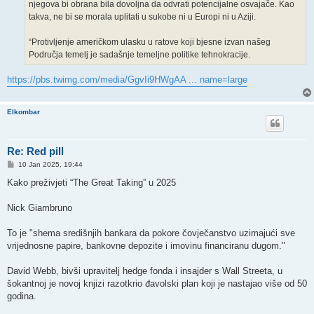
njegova bi obrana bila dovoljna da odvrati potencijalne osvajače. Kao
takva, ne bi se morala uplitati u sukobe ni u Europi ni u Aziji.
“Protivljenje američkom ulasku u ratove koji bjesne izvan našeg
Područja temelj je sadašnje temeljne politike tehnokracije.
https://pbs.twimg.com/media/GgvIi9HWgAA ... name=large
Elkombar
Re: Red pill
P
10 Jan 2025, 19:44
o
s
Kako preživjeti “The Great Taking” u 2025
t
Nick Giambruno
To je "shema središnjih bankara da pokore čovječanstvo uzimajući sve
vrijednosne papire, bankovne depozite i imovinu financiranu dugom."
David Webb, bivši upravitelj hedge fonda i insajder s Wall Streeta, u
šokantnoj je novoj knjizi razotkrio đavolski plan koji je nastajao više od 50
godina.