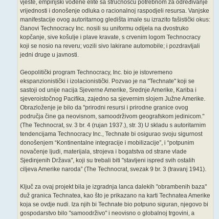
vješte, empirijski vođene elite sa stručnošću potrebnom za određivanje
vrijednosti i donošenje odluka o racionalnoj raspodjeli resursa. Vanjske
manifestacije ovog autoritarnog gledišta imale su izrazito fašistički okus:
članovi Technocracy Inc. nosili su uniformu odijela na dvostruko
kopčanje, sive košulje i plave kravate, s crvenim logom Technocracy
koji se nosio na reveru; vozili sivo lakirane automobile; i pozdravljali
jedni druge u javnosti.
Geopolitički program Technocracy, Inc. bio je istovremeno
ekspanzionistički i izolacionistički. Pozvao je na "Technate" koji se
sastoji od unije nacija Sjeverne Amerike, Srednje Amerike, Kariba i
sjeveroistočnog Pacifika, zajedno sa sjevernim slojem Južne Amerike.
Obrazloženje je bilo da "prirodni resursi i prirodne granice ovog
područja čine ga neovisnom, samoodrživom geografskom jedinicom."
(The Technocrat, sv. 3 br. 4 (rujan 1937.), str. 3) U skladu s autoritarnim
tendencijama Technocracy Inc., Technate bi osigurao svoju sigurnost
donošenjem “Kontinentalne integracije i mobilizacije”, i “potpunim
novačenje ljudi, materijala, strojeva i bogatstva od strane vlade
Sjedinjenih Država", koji su trebali biti "stavljeni ispred svih ostalih
ciljeva Amerike naroda” (The Technocrat, svezak 9 br. 3 (travanj 1941).
Ključ za ovaj projekt bila je izgradnja lanca dalekih "obrambenih baza"
duž granica Technatea, kao što je prikazano na karti Technatea Amerike
koja se ovdje nudi. Iza njih bi Technate bio potpuno siguran, njegovo bi
gospodarstvo bilo "samoodrživo" i neovisno o globalnoj trgovini, a