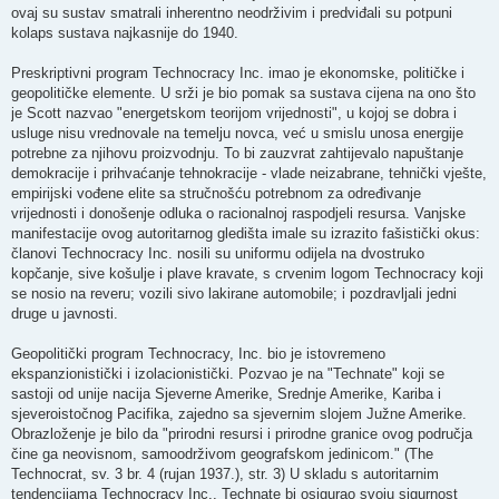
ovaj su sustav smatrali inherentno neodrživim i predviđali su potpuni
kolaps sustava najkasnije do 1940.
Preskriptivni program Technocracy Inc. imao je ekonomske, političke i
geopolitičke elemente. U srži je bio pomak sa sustava cijena na ono što
je Scott nazvao "energetskom teorijom vrijednosti", u kojoj se dobra i
usluge nisu vrednovale na temelju novca, već u smislu unosa energije
potrebne za njihovu proizvodnju. To bi zauzvrat zahtijevalo napuštanje
demokracije i prihvaćanje tehnokracije - vlade neizabrane, tehnički vješte,
empirijski vođene elite sa stručnošću potrebnom za određivanje
vrijednosti i donošenje odluka o racionalnoj raspodjeli resursa. Vanjske
manifestacije ovog autoritarnog gledišta imale su izrazito fašistički okus:
članovi Technocracy Inc. nosili su uniformu odijela na dvostruko
kopčanje, sive košulje i plave kravate, s crvenim logom Technocracy koji
se nosio na reveru; vozili sivo lakirane automobile; i pozdravljali jedni
druge u javnosti.
Geopolitički program Technocracy, Inc. bio je istovremeno
ekspanzionistički i izolacionistički. Pozvao je na "Technate" koji se
sastoji od unije nacija Sjeverne Amerike, Srednje Amerike, Kariba i
sjeveroistočnog Pacifika, zajedno sa sjevernim slojem Južne Amerike.
Obrazloženje je bilo da "prirodni resursi i prirodne granice ovog područja
čine ga neovisnom, samoodrživom geografskom jedinicom." (The
Technocrat, sv. 3 br. 4 (rujan 1937.), str. 3) U skladu s autoritarnim
tendencijama Technocracy Inc., Technate bi osigurao svoju sigurnost