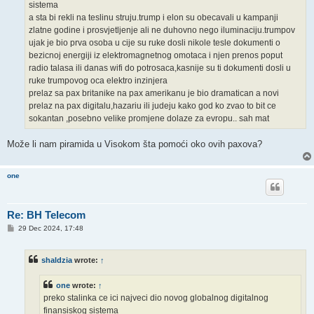
sistema
a sta bi rekli na teslinu struju.trump i elon su obecavali u kampanji
zlatne godine i prosvjetljenje ali ne duhovno nego iluminaciju.trumpov
ujak je bio prva osoba u cije su ruke dosli nikole tesle dokumenti o
bezicnoj energiji iz elektromagnetnog omotaca i njen prenos poput
radio talasa ili danas wifi do potrosaca,kasnije su ti dokumenti dosli u
ruke trumpovog oca elektro inzinjera
prelaz sa pax britanike na pax amerikanu je bio dramatican a novi
prelaz na pax digitalu,hazariu ili judeju kako god ko zvao to bit ce
sokantan ,posebno velike promjene dolaze za evropu.. sah mat
Može li nam piramida u Visokom šta pomoći oko ovih paxova?
one
Re: BH Telecom
P
29 Dec 2024, 17:48
o
s
t
shaldzia
wrote:
↑
one
wrote:
↑
preko stalinka ce ici najveci dio novog globalnog digitalnog
finansiskog sistema