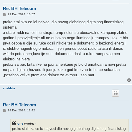
Re: BH Telecom
P
29 Dec 2024, 10:57
o
s
preko stalinka ce ici najveci dio novog globalnog digitalnog finansiskog
t
sistema
a sta bi rekli na teslinu struju.trump i elon su obecavali u kampanji zlatne
godine i prosvjetljenje ali ne duhovno nego iluminaciju.trumpov ujak je bio
prva osoba u cije su ruke dosli nikole tesle dokumenti o bezicnoj energiji
iz elektromagnetnog omotaca i njen prenos poput radio talasa ili danas
wifi do potrosaca,kasnije su ti dokumenti dosli u ruke trumpovog oca
elektro inzinjera
prelaz sa pax britanike na pax amerikanu je bio dramatican a novi prelaz
na pax digitalu,hazariu ili judeju kako god ko zvao to bit ce sokantan
,posebno velike promjene dolaze za evropu.. sah mat
shaldzia
Re: BH Telecom
P
29 Dec 2024, 12:42
o
s
t
one
wrote:
↑
preko stalinka ce ici najveci dio novog globalnog digitalnog finansiskog