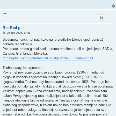
one
Re: Red pill
P
08 Jan 2025, 14:51
o
s
Sjevernoamerički tehnat, kako ga je predložio Elonov djed, osnivač
t
pokreta tehnokratije.
Prvi koraci prema globalizaciji, prema manifestu, bili bi ujedinjenje SAD-a,
Canade, Grenlanda i Meksika.
https://pbs.twimg.com/media/GgvabphXYAA ... name=small
Technocracy Incorporated
Pokret tehnokracije doživio je svoj kratki procvat 1930-ih, i jedan od
njegovih vodećih zagovornika inženjer Howard Scott (1890.-1970.) i
njegova tvrtka Technocracy Incorporated, osnovana 1933. Pokret je bio
ideološki pomalo raznolik i fraktivan, ali Scottova verzija bila je potaknuta
Velikom depresijom i kriza kapitalizma, nadriliječništvo, izolacionizam
nakon Prvog svjetskog rata i zaljubljenost u fašistički oblik i ritual. Srž
njegove ideologije bilo je odbacivanje "sustava cijena" koji je u osnovi
globalnog gospodarstva, u kojem novac kao sredstvo razmjene određuje
vrijednost robe i usluga, a financijska razmatranja temeljna su za sve
ekonomske odluke. Navodeći depresiju kao dokaz A, pristaše pokreta