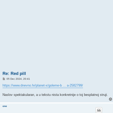
Re: Red pill
P
05 Dec 2024, 20:41
o
s
https://www.dnevno.hr/planet-x/goleme-b ... a-2582799/
t
Naslov spektakularan, a u tekstu nista konkretnije o toj besplatnoj struji.
one