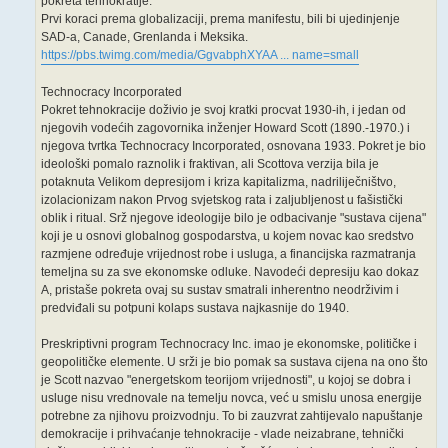
pokreta tehnokratije.
Prvi koraci prema globalizaciji, prema manifestu, bili bi ujedinjenje
SAD-a, Canade, Grenlanda i Meksika.
https://pbs.twimg.com/media/GgvabphXYAA ... name=small
Technocracy Incorporated
Pokret tehnokracije doživio je svoj kratki procvat 1930-ih, i jedan od
njegovih vodećih zagovornika inženjer Howard Scott (1890.-1970.) i
njegova tvrtka Technocracy Incorporated, osnovana 1933. Pokret je bio
ideološki pomalo raznolik i fraktivan, ali Scottova verzija bila je
potaknuta Velikom depresijom i kriza kapitalizma, nadriliječništvo,
izolacionizam nakon Prvog svjetskog rata i zaljubljenost u fašistički
oblik i ritual. Srž njegove ideologije bilo je odbacivanje "sustava cijena"
koji je u osnovi globalnog gospodarstva, u kojem novac kao sredstvo
razmjene određuje vrijednost robe i usluga, a financijska razmatranja
temeljna su za sve ekonomske odluke. Navodeći depresiju kao dokaz
A, pristaše pokreta ovaj su sustav smatrali inherentno neodrživim i
predviđali su potpuni kolaps sustava najkasnije do 1940.
Preskriptivni program Technocracy Inc. imao je ekonomske, političke i
geopolitičke elemente. U srži je bio pomak sa sustava cijena na ono što
je Scott nazvao "energetskom teorijom vrijednosti", u kojoj se dobra i
usluge nisu vrednovale na temelju novca, već u smislu unosa energije
potrebne za njihovu proizvodnju. To bi zauzvrat zahtijevalo napuštanje
demokracije i prihvaćanje tehnokracije - vlade neizabrane, tehnički