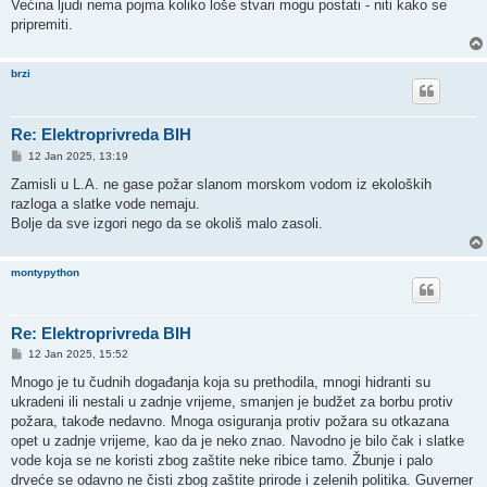
Većina ljudi nema pojma koliko loše stvari mogu postati - niti kako se
pripremiti.
brzi
Re: Elektroprivreda BIH
P
12 Jan 2025, 13:19
o
s
Zamisli u L.A. ne gase požar slanom morskom vodom iz ekoloških
t
razloga a slatke vode nemaju.
Bolje da sve izgori nego da se okoliš malo zasoli.
montypython
Re: Elektroprivreda BIH
P
12 Jan 2025, 15:52
o
s
Mnogo je tu čudnih događanja koja su prethodila, mnogi hidranti su
t
ukradeni ili nestali u zadnje vrijeme, smanjen je budžet za borbu protiv
požara, takođe nedavno. Mnoga osiguranja protiv požara su otkazana
opet u zadnje vrijeme, kao da je neko znao. Navodno je bilo čak i slatke
vode koja se ne koristi zbog zaštite neke ribice tamo. Žbunje i palo
drveće se odavno ne čisti zbog zaštite prirode i zelenih politika. Guverner