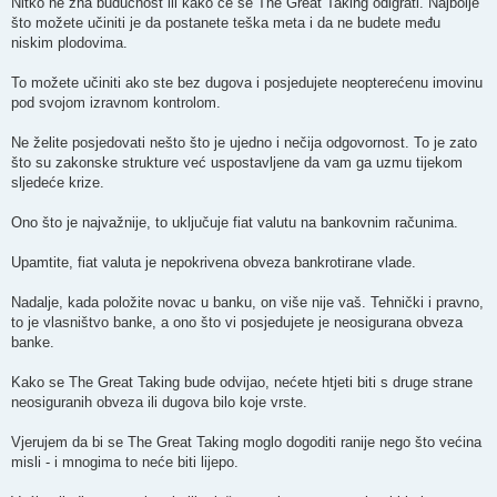
Nitko ne zna budućnost ili kako će se The Great Taking odigrati. Najbolje
što možete učiniti je da postanete teška meta i da ne budete među
niskim plodovima.
To možete učiniti ako ste bez dugova i posjedujete neopterećenu imovinu
pod svojom izravnom kontrolom.
Ne želite posjedovati nešto što je ujedno i nečija odgovornost. To je zato
što su zakonske strukture već uspostavljene da vam ga uzmu tijekom
sljedeće krize.
Ono što je najvažnije, to uključuje fiat valutu na bankovnim računima.
Upamtite, fiat valuta je nepokrivena obveza bankrotirane vlade.
Nadalje, kada položite novac u banku, on više nije vaš. Tehnički i pravno,
to je vlasništvo banke, a ono što vi posjedujete je neosigurana obveza
banke.
Kako se The Great Taking bude odvijao, nećete htjeti biti s druge strane
neosiguranih obveza ili dugova bilo koje vrste.
Vjerujem da bi se The Great Taking moglo dogoditi ranije nego što većina
misli - i mnogima to neće biti lijepo.