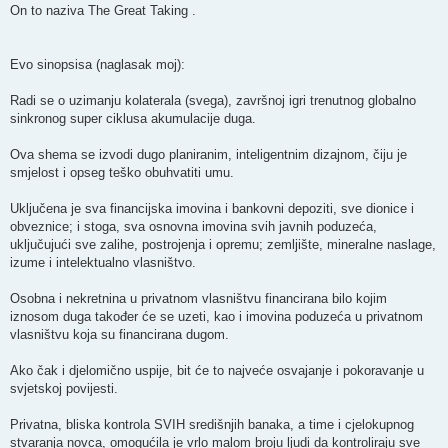
On to naziva The Great Taking .
Evo sinopsisa (naglasak moj):
Radi se o uzimanju kolaterala (svega), završnoj igri trenutnog globalno
sinkronog super ciklusa akumulacije duga.
Ova shema se izvodi dugo planiranim, inteligentnim dizajnom, čiju je
smjelost i opseg teško obuhvatiti umu.
Uključena je sva financijska imovina i bankovni depoziti, sve dionice i
obveznice; i stoga, sva osnovna imovina svih javnih poduzeća,
uključujući sve zalihe, postrojenja i opremu; zemljište, mineralne naslage,
izume i intelektualno vlasništvo.
Osobna i nekretnina u privatnom vlasništvu financirana bilo kojim
iznosom duga također će se uzeti, kao i imovina poduzeća u privatnom
vlasništvu koja su financirana dugom.
Ako čak i djelomično uspije, bit će to najveće osvajanje i pokoravanje u
svjetskoj povijesti.
Privatna, bliska kontrola SVIH središnjih banaka, a time i cjelokupnog
stvaranja novca, omogućila je vrlo malom broju ljudi da kontroliraju sve