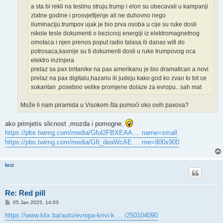
a sta bi rekli na teslinu struju.trump i elon su obecavali u kampanji
zlatne godine i prosvjetljenje ali ne duhovno nego
iluminaciju.trumpov ujak je bio prva osoba u cije su ruke dosli
nikole tesle dokumenti o bezicnoj energiji iz elektromagnetnog
omotaca i njen prenos poput radio talasa ili danas wifi do
potrosaca,kasnije su ti dokumenti dosli u ruke trumpovog oca
elektro inzinjera
prelaz sa pax britanike na pax amerikanu je bio dramatican a novi
prelaz na pax digitalu,hazariu ili judeju kako god ko zvao to bit ce
sokantan ,posebno velike promjene dolaze za evropu.. sah mat
Može li nam piramida u Visokom šta pomoći oko ovih paxova?
ako primjetis slicnost ,mozda i pomogne.
https://pbs.twimg.com/media/Gful2FBXEAA ... name=small
https://pbs.twimg.com/media/Gft_deaWcAE ... me=900x900
brzi
Re: Red pill
P
05 Jan 2025, 14:03
o
s
https://www.klix.ba/auto/evropa-krivi-k ... /250104090
t