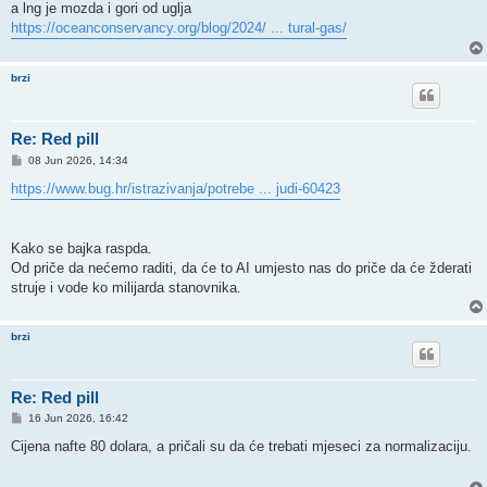
a lng je mozda i gori od uglja
https://oceanconservancy.org/blog/2024/ ... tural-gas/
brzi
Re: Red pill
P
08 Jun 2026, 14:34
o
s
https://www.bug.hr/istrazivanja/potrebe ... judi-60423
t
Kako se bajka raspda.
Od priče da nećemo raditi, da će to AI umjesto nas do priče da će žderati
struje i vode ko milijarda stanovnika.
brzi
Re: Red pill
P
16 Jun 2026, 16:42
o
s
Cijena nafte 80 dolara, a pričali su da će trebati mjeseci za normalizaciju.
t