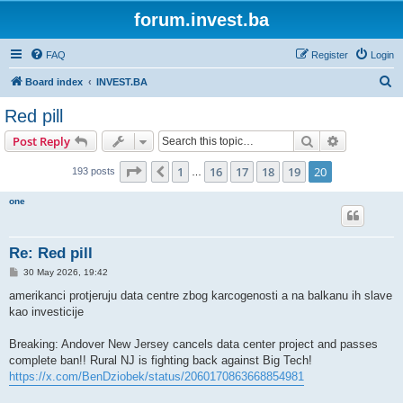
forum.invest.ba
FAQ
Register
Login
S
Board index
INVEST.BA
e
Red pill
a
Search
Advanced s
Post Reply
r
c
Page
20
of
20
1
16
17
18
19
20
Previous
193 posts
…
h
one
Re: Red pill
P
30 May 2026, 19:42
o
s
amerikanci protjeruju data centre zbog karcogenosti a na balkanu ih slave
t
kao investicije
Breaking: Andover New Jersey cancels data center project and passes
complete ban!! Rural NJ is fighting back against Big Tech!
https://x.com/BenDziobek/status/2060170863668854981