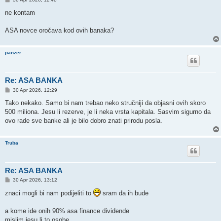
o
s
ne kontam
t
ASA novce oročava kod ovih banaka?
panzer
Re: ASA BANKA
P
30 Apr 2026, 12:29
o
s
Tako nekako. Samo bi nam trebao neko stručniji da objasni ovih skoro
t
500 miliona. Jesu li rezerve, je li neka vrsta kapitala. Sasvim sigurno da
ovo rade sve banke ali je bilo dobro znati prirodu posla.
Truba
Re: ASA BANKA
P
30 Apr 2026, 13:12
o
s
znaci mogli bi nam podijeliti to
sram da ih bude
t
a kome ide onih 90% asa finance dividende
mislim jesu li to osobe