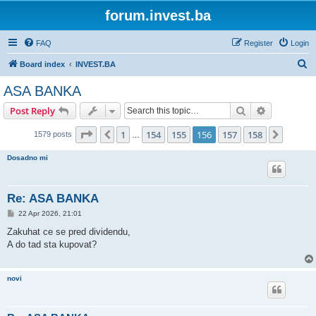
forum.invest.ba
FAQ
Register
Login
S
Board index
INVEST.BA
e
ASA BANKA
a
Search
Advanced s
Post Reply
r
c
Page
156
of
158
1
154
155
156
157
158
Previous
Next
1579 posts
…
h
Dosadno mi
Re: ASA BANKA
P
22 Apr 2026, 21:01
o
s
Zakuhat ce se pred dividendu,
t
A do tad sta kupovat?
novi