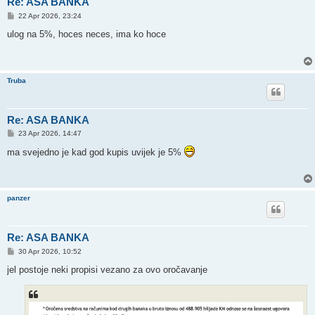
Re: ASA BANKA
P
22 Apr 2026, 23:24
o
s
ulog na 5%, hoces neces, ima ko hoce
t
Truba
Re: ASA BANKA
P
23 Apr 2026, 14:47
o
s
ma svejedno je kad god kupis uvijek je 5%
t
panzer
Re: ASA BANKA
P
30 Apr 2026, 10:52
o
s
jel postoje neki propisi vezano za ovo oročavanje
t