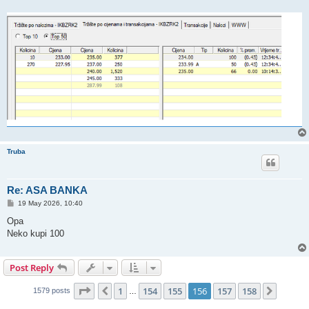
Truba
Re: ASA BANKA
P
19 May 2026, 10:40
o
s
Opa
t
Neko kupi 100
Post Reply
Page
156
of
158
1
154
155
156
157
158
Previous
Next
1579 posts
…