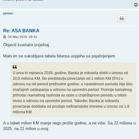
panzer
Re: ASA BANKA
P
04 May 2026, 09:32
o
s
Objavili kvartalni izvještaj.
t
Malo im se sukobljava tabela bilansa uspjeha sa pojašnjenjem
U prva tri mjeseca 2026. godine, Banka je ostvarila dobit u iznosu od
20,9 miliona KM, što predstavlja povećanje od 1 milion KM (5%) u
odnosu na isti period prethodne godine. u navedenom periodu nije bilo
značajnih odstupanja u odnosu na uporedni period. Pozicije kamatnog
prihoda i kamatnog rashoda su rasle u izvještajnom periodu u istom
nivou u odnosu na uporedni period. Također, Banka je ostvarila
povećanje dobitaka od prodaje nefinansijske imovine u iznosu od 1.8
miliona KM.
A u tabeli milion KM manje nego prošle godine, a ne više. Sa 22 miliona u
2025. na 21 milion u ovoj.