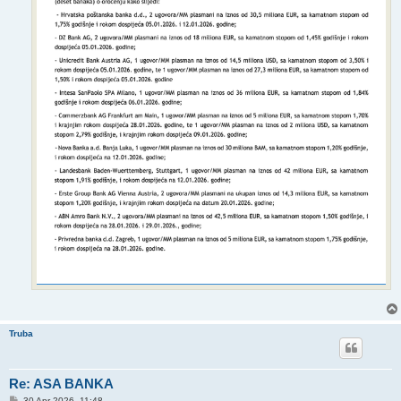
Truba
Re: ASA BANKA
P
30 Apr 2026, 11:48