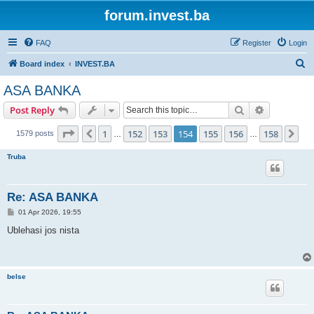
forum.invest.ba
FAQ
Register
Login
S
Board index
INVEST.BA
e
ASA BANKA
a
Search
Advanced s
Post Reply
r
c
Page
154
of
158
1
152
153
154
155
156
158
Previous
Ne
1579 posts
…
…
h
Truba
Re: ASA BANKA
P
01 Apr 2026, 19:55
o
s
Ublehasi jos nista
t
belse