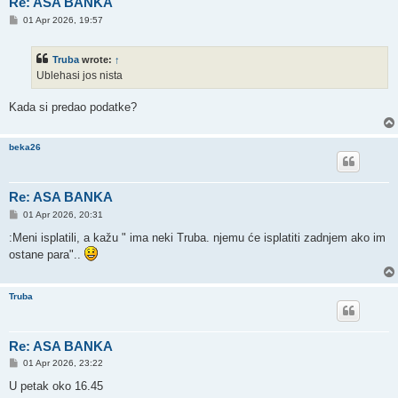
Re: ASA BANKA
P
01 Apr 2026, 19:57
o
s
t
Truba
wrote:
↑
Ublehasi jos nista
Kada si predao podatke?
beka26
Re: ASA BANKA
P
01 Apr 2026, 20:31
o
s
:Meni isplatili, a kažu " ima neki Truba. njemu će isplatiti zadnjem ako im
t
ostane para"..
Truba
Re: ASA BANKA
P
01 Apr 2026, 23:22
o
s
U petak oko 16.45
t