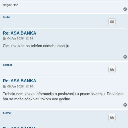
Begov Han
Truba
Re: ASA BANKA
P
04 Apr 2026, 12:24
o
s
Cim zakukas na telefon odmah uplacuju
t
panzer
Re: ASA BANKA
P
08 Apr 2026, 12:30
o
s
Trebala nam kakva informacija o poslovanju u prvom kvartalu. Da vidimo
t
šta se može očekivati tokom ove godine.
slavuj