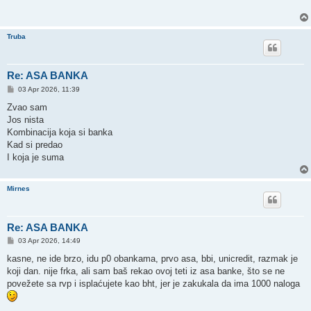
Truba
Re: ASA BANKA
P
03 Apr 2026, 11:39
o
s
Zvao sam
t
Jos nista
Kombinacija koja si banka
Kad si predao
I koja je suma
Mirnes
Re: ASA BANKA
P
03 Apr 2026, 14:49
o
s
kasne, ne ide brzo, idu p0 obankama, prvo asa, bbi, unicredit, razmak je
t
koji dan. nije frka, ali sam baš rekao ovoj teti iz asa banke, što se ne
povežete sa rvp i isplaćujete kao bht, jer je zakukala da ima 1000 naloga