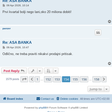
Re: ASA BANKA
P
09 Apr 2026, 10:14
o
s
Prvi kvartal bolji nego lani,oko 20 miliona dobiti!
t
panzer
Re: ASA BANKA
P
09 Apr 2026, 10:47
o
s
Odlično, ne treba praviti nikakvi prodajni pritisak.
t
Post Reply
Page
154
of
158
1
152
153
154
155
156
158
Previous
Ne
1579 posts
…
…
Jump to
Board index
Contact us
Delete cookies
All times are
UTC+02:00
Powered by
phpBB
® Forum Software © phpBB Limited