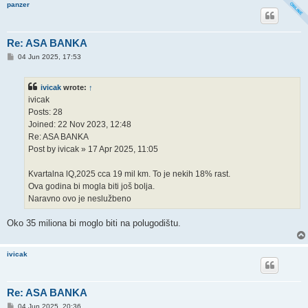
panzer
Re: ASA BANKA
P
04 Jun 2025, 17:53
o
s
t
ivicak
wrote:
↑
ivicak
Posts: 28
Joined: 22 Nov 2023, 12:48
Re: ASA BANKA
Post by ivicak » 17 Apr 2025, 11:05
Kvartalna lQ,2025 cca 19 mil km. To je nekih 18% rast.
Ova godina bi mogla biti još bolja.
Naravno ovo je neslužbeno
Oko 35 miliona bi moglo biti na polugodištu.
ivicak
Re: ASA BANKA
P
04 Jun 2025, 20:36