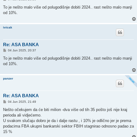
o
s
To je nešto malo više od polugodišnje dobiti 2024.. rast nešto malo manji
t
od 10%.
ivicak
Re: ASA BANKA
P
04 Jun 2025, 20:37
o
s
To je nešto malo više od polugodišnje dobiti 2024.. rast nešto malo manji
t
od 10%.
panzer
Re: ASA BANKA
P
04 Jun 2025, 21:49
o
s
Nešto očekujem da će biti milion -dva više od tih 35 pošto još nije kraj
t
perioda ali vidjećemo.
U svakom slučaju dobro je da i dalje rastu , i 10% je odlično jer je prema
podacima FBA ukupni bankarski sektor FBIH stagnirao odnosno padao za
15 %