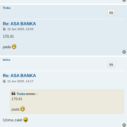
Truba
Re: ASA BANKA
P
12 Jun 2025, 13:53
o
s
170,41
t
pada
belse
Re: ASA BANKA
P
12 Jun 2025, 14:17
o
s
t
Truba
wrote:
↑
170,41
pada
Uzima zalet