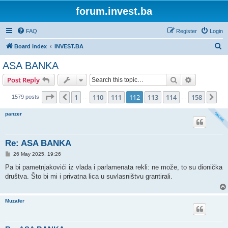
forum.invest.ba
FAQ
Register
Login
S
Board index
INVEST.BA
e
ASA BANKA
a
Search
Advanced s
Post Reply
r
c
Page
112
of
158
1
110
111
112
113
114
158
Previous
Ne
1579 posts
…
…
h
panzer
Re: ASA BANKA
P
26 May 2025, 19:26
o
s
Pa bi pametnjakovići iz vlada i parlamenata rekli: ne može, to su dionička
t
društva. Što bi mi i privatna lica u suvlasništvu grantirali.
Muzafer