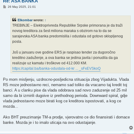
Re: ASA BANKA
P
26 May 2025, 21:01
o
s
t
Elkombar
wrote:
↑
TREBINJE – Elektroprivreda Republike Srpske primorana je da traži
novog kreditora za šest miliona maraka s obzirom na to da se
sarajevska ASA banka predomislila i odustala od gotovo sklopljenog
posla.
Još u januaru ove godine ERS je raspisao tender za dugoročno
kreditno zaduženje, a ova banka se jedina javila i ponudila da ga
realizuje uz kamatu i troškove od 412.000 KM.
https://capital.ba/banka-odustala-od-kr ... _sFxEVSkoQ
Po mom misljenju, uzdrocno-posljedicna stituacija zbog Vijadukta. Vlada
RS moze jednostavno reci, nemamo sad toliko da vracamo taj kredit toj
banci. A u clanku pise da vlada odobrava sad novo zaduzenje od 25 mil
samo da bi izmirili dugoive iz prethodnog perioda. Downward spiral, gdje
vlada jednostavno moze birati kog ce kreditora ispostovati, a kog ce
mozda...
Ako BHT preuzimanje TM-a prodje, vjerovatno ce dio finansirati i domace
banke. Mozda je i to imalo uticaja na ovo odustajanje.