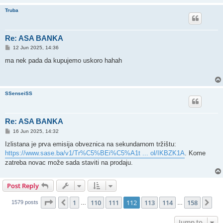
Truba
Re: ASA BANKA
P
12 Jun 2025, 14:36
o
s
ma nek pada da kupujemo uskoro hahah
t
SSenseiSS
Re: ASA BANKA
P
16 Jun 2025, 14:32
o
s
Izlistana je prva emisija obveznica na sekundarnom tržištu:
t
https://www.sase.ba/v1/Tr%C5%BEi%C5%A1t ... ol/IKBZK1A
. Kome
zatreba novac može sada staviti na prodaju.
Post Reply
Page
112
of
158
1
110
111
112
113
114
158
Previous
Ne
1579 posts
…
…
Jump to