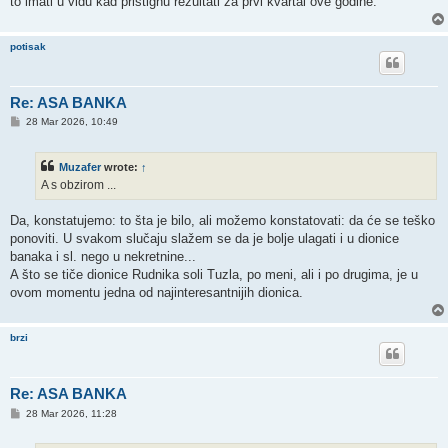
to imati u vidu kad pristignu rezultati za prvi kvartal ove godine.
potisak
Re: ASA BANKA
P
28 Mar 2026, 10:49
o
s
t
Muzafer
wrote:
↑
A s obzirom ...
Da, konstatujemo: to šta je bilo, ali možemo konstatovati: da će se teško
ponoviti. U svakom slučaju slažem se da je bolje ulagati i u dionice
banaka i sl. nego u nekretnine...
A što se tiče dionice Rudnika soli Tuzla, po meni, ali i po drugima, je u
ovom momentu jedna od najinteresantnijih dionica.
brzi
Re: ASA BANKA
P
28 Mar 2026, 11:28
o
s