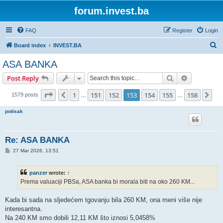
forum.invest.ba
FAQ
Register
Login
S
Board index
INVEST.BA
e
ASA BANKA
a
Search
Advanced s
Post Reply
r
c
Page
153
of
158
1
151
152
153
154
155
158
Previous
Ne
1579 posts
…
…
h
potisak
Re: ASA BANKA
P
27 Mar 2026, 13:51
o
s
t
panzer
wrote:
↑
Prema valuaciji PBSa, ASA banka bi morala biti na oko 260 KM...
Kada bi sada na sljedećem tgovanju bila 260 KM, ona meni više nije
interesantna.
Na 240 KM smo dobili 12,11 KM što iznosi 5,0458%