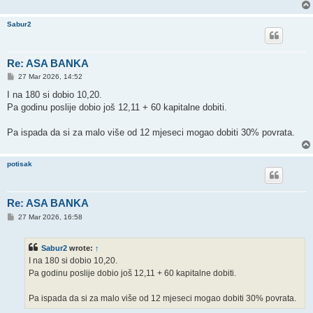
Sabur2
Re: ASA BANKA
P
27 Mar 2026, 14:52
o
s
I na 180 si dobio 10,20.
t
Pa godinu poslije dobio još 12,11 + 60 kapitalne dobiti.
Pa ispada da si za malo više od 12 mjeseci mogao dobiti 30% povrata.
potisak
Re: ASA BANKA
P
27 Mar 2026, 16:58
o
s
t
Sabur2
wrote:
↑
I na 180 si dobio 10,20.
Pa godinu poslije dobio još 12,11 + 60 kapitalne dobiti.
Pa ispada da si za malo više od 12 mjeseci mogao dobiti 30% povrata.