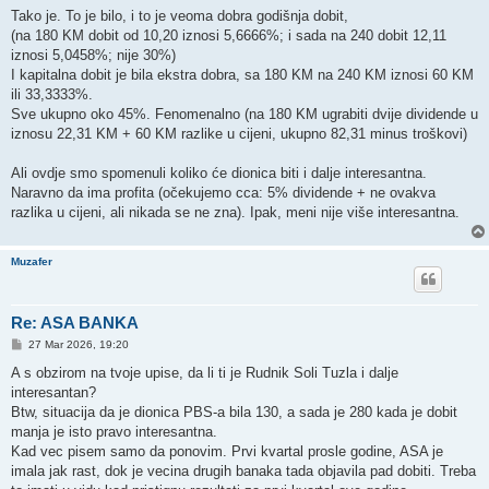
Tako je. To je bilo, i to je veoma dobra godišnja dobit,
(na 180 KM dobit od 10,20 iznosi 5,6666%; i sada na 240 dobit 12,11
iznosi 5,0458%; nije 30%)
I kapitalna dobit je bila ekstra dobra, sa 180 KM na 240 KM iznosi 60 KM
ili 33,3333%.
Sve ukupno oko 45%. Fenomenalno (na 180 KM ugrabiti dvije dividende u
iznosu 22,31 KM + 60 KM razlike u cijeni, ukupno 82,31 minus troškovi)
Ali ovdje smo spomenuli koliko će dionica biti i dalje interesantna.
Naravno da ima profita (očekujemo cca: 5% dividende + ne ovakva
razlika u cijeni, ali nikada se ne zna). Ipak, meni nije više interesantna.
Muzafer
Re: ASA BANKA
P
27 Mar 2026, 19:20
o
s
A s obzirom na tvoje upise, da li ti je Rudnik Soli Tuzla i dalje
t
interesantan?
Btw, situacija da je dionica PBS-a bila 130, a sada je 280 kada je dobit
manja je isto pravo interesantna.
Kad vec pisem samo da ponovim. Prvi kvartal prosle godine, ASA je
imala jak rast, dok je vecina drugih banaka tada objavila pad dobiti. Treba