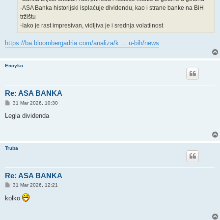
-ASA Banka historijski isplaćuje dividendu, kao i strane banke na BiH
tržištu
-Iako je rast impresivan, vidljiva je i srednja volatilnost
https://ba.bloombergadria.com/analiza/k ... u-bih/news
Encyko
Re: ASA BANKA
P
31 Mar 2026, 10:30
o
s
Legla dividenda
t
Truba
Re: ASA BANKA
P
31 Mar 2026, 12:21
o
s
kolko
t