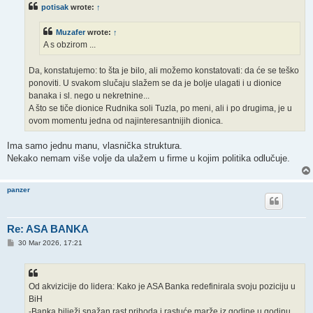
t
potisak
wrote:
↑
Muzafer
wrote:
↑
A s obzirom ...
Da, konstatujemo: to šta je bilo, ali možemo konstatovati: da će se teško
ponoviti. U svakom slučaju slažem se da je bolje ulagati i u dionice
banaka i sl. nego u nekretnine...
A što se tiče dionice Rudnika soli Tuzla, po meni, ali i po drugima, je u
ovom momentu jedna od najinteresantnijih dionica.
Ima samo jednu manu, vlasnička struktura.
Nekako nemam više volje da ulažem u firme u kojim politika odlučuje.
panzer
Re: ASA BANKA
P
30 Mar 2026, 17:21
o
s
t
Od akvizicije do lidera: Kako je ASA Banka redefinirala svoju poziciju u
BiH
-Banka bilježi snažan rast prihoda i rastuće marže iz godine u godinu