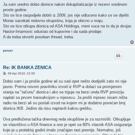
Ja sam uredno dobio dionice nakon dokapitalizacije iz rezervi sredinom
prosle godine.
Sto se tice raspodjele dobiti iz 2009, jos nije odluceno kako ce se dijeliti.
Moras sacekati redovnu skupstinu, koja je obicno u maju.
Sto se tice otkupa dionica od ASA Holdinga, meni vuce na to da je dvojac
Hastor-Imamovic odustao od kupovine i da sada prodaje.
A da treba otvoriti poseban thread, treba.
panzer
Re: IK BANKA ZENICA
P
09 Apr 2010, 21:50
o
s
Dobio sam i ja prošle godine ali su sad opet nešto dodijelili zato mi nije
t
jasno. Prema novom pravilniku izvod iz RVP-a dolazi sa promjenom
stanja na "računu" dionica i ako se trguje na berzi onda RVP proviziju
naplati sa prvom transakcijom u mjesecu. Ja prošli mjesec nisam ništa
radio na berzi ali su poslali izvod na kojem mi je dodatno povećan broj
dionica IKB. Jedino da nisu napravili kakvu grešku.
Ova predložena tačka dnevnog reda skupštine je za razmisliti. Otkupljuje
se vlasništvo u ASA finance a ono je opet sa 80% vlasnik ASA osiguranja
koje je u protekloj godini imalo značajan rast premije. Normalno, još