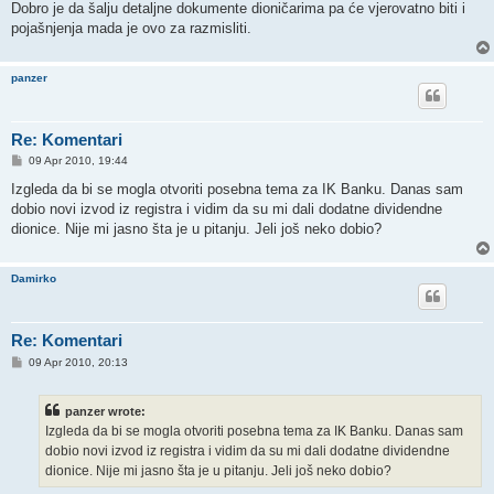
Dobro je da šalju detaljne dokumente dioničarima pa će vjerovatno biti i
pojašnjenja mada je ovo za razmisliti.
panzer
Re: Komentari
P
09 Apr 2010, 19:44
o
s
Izgleda da bi se mogla otvoriti posebna tema za IK Banku. Danas sam
t
dobio novi izvod iz registra i vidim da su mi dali dodatne dividendne
dionice. Nije mi jasno šta je u pitanju. Jeli još neko dobio?
Damirko
Re: Komentari
P
09 Apr 2010, 20:13
o
s
t
panzer wrote:
Izgleda da bi se mogla otvoriti posebna tema za IK Banku. Danas sam
dobio novi izvod iz registra i vidim da su mi dali dodatne dividendne
dionice. Nije mi jasno šta je u pitanju. Jeli još neko dobio?