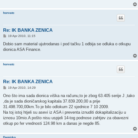
horvatc
Re: IK BANKA ZENICA
P
19 Apr 2010, 11:15
o
s
Dobio sam material ujutrodanas i pod tačku 1 odbija se odluka o otkupu
t
dionica ASA Finance.
horvatc
Re: IK BANKA ZENICA
P
19 Apr 2010, 14:29
o
s
Ono što ima sada dionica viška na računu,to je zbog 63.405 serije J ,tako
t
,da je sada dioničarskog kapitala 37.839.200,00 a prije
31.498.700,00km.To je bilo odlokum 22 sjednice 7 10 2009.
Na toj istoj htjeli su asevi iz ASA i preventa iznuditi dokapitalizaciju u
iznosu 10mio.A pošto nisu uspjeli 14-tog podnose zahtjev za obavezni
otkup po fer vrednosti 124.98 km a danas je negde 85.
Damirko