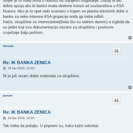
uvijek je to mala firma u odnosu na Sarajevo osiguranje. Otkup bi bio
dobra opcija ako bi banka imala direktne koristi od suvlasništva u ASA
finance. Ako je to opet neki scenario u kojem se planira iskoristiti dobit iz
banke za neke interese ASA grupacije onda ga treba odbiti.
Inače, skupštine su interesantne(šteta što su radnim danom) a izgleda da
su jedini koji svu dokumentaciju vezano za skupštinu i poslovne
izvještaje šalju poštom.
horvatc
Re: IK BANKA ZENICA
P
18 Apr 2010, 21:02
o
s
Ni ja još nisam dobio materiala za skupštinu.
t
panzer
Re: IK BANKA ZENICA
P
19 Apr 2010, 10:33
o
s
Tek treba da pošalju. U pripremi su, kako kaže sekretar.
t