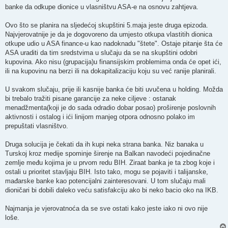
banke da odkupe dionice u vlasništvu ASA-e na osnovu zahtjeva.
Ovo što se planira na sljedećoj skupštini 5.maja jeste druga epizoda.
Najvjerovatnije je da je dogovoreno da umjesto otkupa vlastitih dionica
otkupe udio u ASA finance-u kao nadoknadu "štete". Ostaje pitanje šta će
ASA uraditi da tim sredstvima u slučaju da se na skupštini odobri
kupovina. Ako nisu (grupacija)u finansijskim problemima onda će opet ići,
ili na kupovinu na berzi ili na dokapitalizaciju koju su već ranije planirali.
U svakom slučaju, prije ili kasnije banka će biti uvučena u holding. Možda
bi trebalo tražiti pisane garancije za neke ciljeve : ostanak
menadžmenta(koji je do sada odradio dobar posao) proširenje poslovnih
aktivnosti i ostalog i ići linijom manjeg otpora odnosno polako im
prepuštati vlasništvo.
Druga solucija je čekati da ih kupi neka strana banka. Niz banaka u
Turskoj kroz medije spominje širenje na Balkan navodeći pojedinačne
zemlje među kojima je u prvom redu BIH. Ziraat banka je ta zbog koje i
ostali u prioritet stavljaju BIH. Isto tako, mogu se pojaviti i talijanske,
mađarske banke kao potencijalni zainteresovani. U tom slučaju mali
dioničari bi dobili daleko veću satisfakciju ako bi neko bacio oko na IKB.
Najmanja je vjerovatnoća da se sve ostati kako jeste iako ni ovo nije
loše.