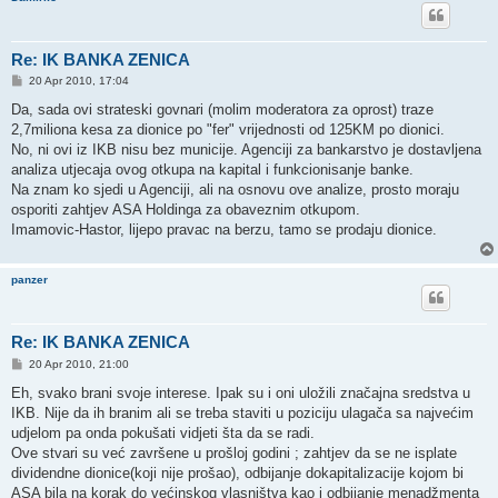
Re: IK BANKA ZENICA
P
20 Apr 2010, 17:04
o
s
Da, sada ovi strateski govnari (molim moderatora za oprost) traze
t
2,7miliona kesa za dionice po "fer" vrijednosti od 125KM po dionici.
No, ni ovi iz IKB nisu bez municije. Agenciji za bankarstvo je dostavljena
analiza utjecaja ovog otkupa na kapital i funkcionisanje banke.
Na znam ko sjedi u Agenciji, ali na osnovu ove analize, prosto moraju
osporiti zahtjev ASA Holdinga za obaveznim otkupom.
Imamovic-Hastor, lijepo pravac na berzu, tamo se prodaju dionice.
panzer
Re: IK BANKA ZENICA
P
20 Apr 2010, 21:00
o
s
Eh, svako brani svoje interese. Ipak su i oni uložili značajna sredstva u
t
IKB. Nije da ih branim ali se treba staviti u poziciju ulagača sa najvećim
udjelom pa onda pokušati vidjeti šta da se radi.
Ove stvari su već završene u prošloj godini ; zahtjev da se ne isplate
dividendne dionice(koji nije prošao), odbijanje dokapitalizacije kojom bi
ASA bila na korak do većinskog vlasništva kao i odbijanje menadžmenta