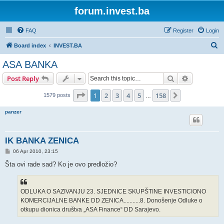
forum.invest.ba
FAQ
Register
Login
S
Board index
INVEST.BA
e
ASA BANKA
a
Search
Advanced s
Post Reply
r
c
Page
1
of
158
1
2
3
4
5
158
Next
1579 posts
…
h
panzer
IK BANKA ZENICA
P
06 Apr 2010, 23:15
o
s
Šta ovi rade sad? Ko je ovo predložio?
t
ODLUKA O SAZIVANJU 23. SJEDNICE SKUPŠTINE INVESTICIONO
KOMERCIJALNE BANKE DD ZENICA...........8. Donošenje Odluke o
otkupu dionica društva „ASA Finance“ DD Sarajevo.