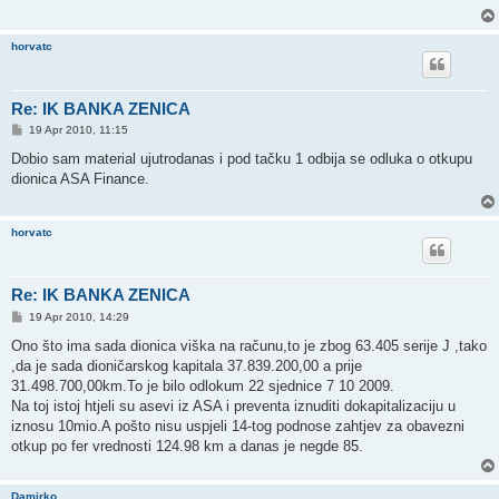
horvatc
Re: IK BANKA ZENICA
P
19 Apr 2010, 11:15
o
s
Dobio sam material ujutrodanas i pod tačku 1 odbija se odluka o otkupu
t
dionica ASA Finance.
horvatc
Re: IK BANKA ZENICA
P
19 Apr 2010, 14:29
o
s
Ono što ima sada dionica viška na računu,to je zbog 63.405 serije J ,tako
t
,da je sada dioničarskog kapitala 37.839.200,00 a prije
31.498.700,00km.To je bilo odlokum 22 sjednice 7 10 2009.
Na toj istoj htjeli su asevi iz ASA i preventa iznuditi dokapitalizaciju u
iznosu 10mio.A pošto nisu uspjeli 14-tog podnose zahtjev za obavezni
otkup po fer vrednosti 124.98 km a danas je negde 85.
Damirko