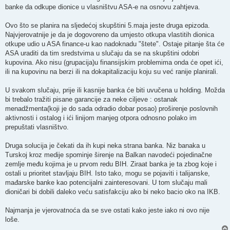
banke da odkupe dionice u vlasništvu ASA-e na osnovu zahtjeva.
Ovo što se planira na sljedećoj skupštini 5.maja jeste druga epizoda.
Najvjerovatnije je da je dogovoreno da umjesto otkupa vlastitih dionica
otkupe udio u ASA finance-u kao nadoknadu "štete". Ostaje pitanje šta će
ASA uraditi da tim sredstvima u slučaju da se na skupštini odobri
kupovina. Ako nisu (grupacija)u finansijskim problemima onda će opet ići,
ili na kupovinu na berzi ili na dokapitalizaciju koju su već ranije planirali.
U svakom slučaju, prije ili kasnije banka će biti uvučena u holding. Možda
bi trebalo tražiti pisane garancije za neke ciljeve : ostanak
menadžmenta(koji je do sada odradio dobar posao) proširenje poslovnih
aktivnosti i ostalog i ići linijom manjeg otpora odnosno polako im
prepuštati vlasništvo.
Druga solucija je čekati da ih kupi neka strana banka. Niz banaka u
Turskoj kroz medije spominje širenje na Balkan navodeći pojedinačne
zemlje među kojima je u prvom redu BIH. Ziraat banka je ta zbog koje i
ostali u prioritet stavljaju BIH. Isto tako, mogu se pojaviti i talijanske,
mađarske banke kao potencijalni zainteresovani. U tom slučaju mali
dioničari bi dobili daleko veću satisfakciju ako bi neko bacio oko na IKB.
Najmanja je vjerovatnoća da se sve ostati kako jeste iako ni ovo nije
loše.