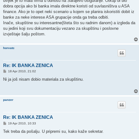
uvijek je to mala firma u odnosu na Sarajevo osiguranje. Otkup bi bio
dobra opcija ako bi banka imala direktne koristi od suvlasništva u ASA
finance. Ako je to opet neki scenario u kojem se planira iskoristiti dobit iz
banke za neke interese ASA grupacije onda ga treba odbiti.
Inače, skupštine su interesantne(šteta što su radnim danom) a izgleda da
su jedini koji svu dokumentaciju vezano za skupštinu i poslovne
izvještaje šalju poštom.
horvatc
Re: IK BANKA ZENICA
P
18 Apr 2010, 21:02
o
s
Ni ja još nisam dobio materiala za skupštinu.
t
panzer
Re: IK BANKA ZENICA
P
19 Apr 2010, 10:33
o
s
Tek treba da pošalju. U pripremi su, kako kaže sekretar.
t