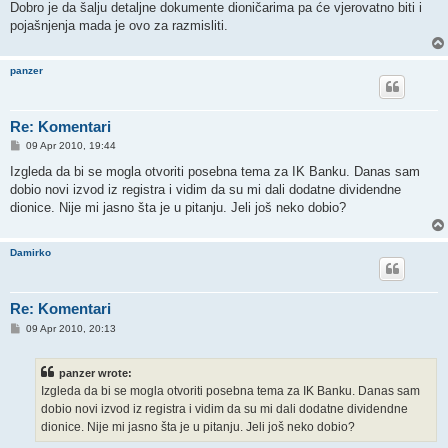
Dobro je da šalju detaljne dokumente dioničarima pa će vjerovatno biti i
pojašnjenja mada je ovo za razmisliti.
panzer
Re: Komentari
P
09 Apr 2010, 19:44
o
s
Izgleda da bi se mogla otvoriti posebna tema za IK Banku. Danas sam
t
dobio novi izvod iz registra i vidim da su mi dali dodatne dividendne
dionice. Nije mi jasno šta je u pitanju. Jeli još neko dobio?
Damirko
Re: Komentari
P
09 Apr 2010, 20:13
o
s
t
panzer wrote:
Izgleda da bi se mogla otvoriti posebna tema za IK Banku. Danas sam
dobio novi izvod iz registra i vidim da su mi dali dodatne dividendne
dionice. Nije mi jasno šta je u pitanju. Jeli još neko dobio?