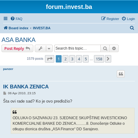
forum.invest.ba
FAQ
Register
Login
S
Board index
INVEST.BA
e
ASA BANKA
a
Search
Advanced s
Post Reply
r
c
Page
1
of
158
1
2
3
4
5
158
Next
1579 posts
…
h
panzer
IK BANKA ZENICA
P
06 Apr 2010, 23:15
o
s
Šta ovi rade sad? Ko je ovo predložio?
t
ODLUKA O SAZIVANJU 23. SJEDNICE SKUPŠTINE INVESTICIONO
KOMERCIJALNE BANKE DD ZENICA...........8. Donošenje Odluke o
otkupu dionica društva „ASA Finance“ DD Sarajevo.