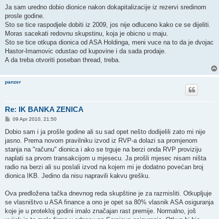
Ja sam uredno dobio dionice nakon dokapitalizacije iz rezervi sredinom
prosle godine.
Sto se tice raspodjele dobiti iz 2009, jos nije odluceno kako ce se dijeliti.
Moras sacekati redovnu skupstinu, koja je obicno u maju.
Sto se tice otkupa dionica od ASA Holdinga, meni vuce na to da je dvojac
Hastor-Imamovic odustao od kupovine i da sada prodaje.
A da treba otvoriti poseban thread, treba.
panzer
Re: IK BANKA ZENICA
P
09 Apr 2010, 21:50
o
s
Dobio sam i ja prošle godine ali su sad opet nešto dodijelili zato mi nije
t
jasno. Prema novom pravilniku izvod iz RVP-a dolazi sa promjenom
stanja na "računu" dionica i ako se trguje na berzi onda RVP proviziju
naplati sa prvom transakcijom u mjesecu. Ja prošli mjesec nisam ništa
radio na berzi ali su poslali izvod na kojem mi je dodatno povećan broj
dionica IKB. Jedino da nisu napravili kakvu grešku.
Ova predložena tačka dnevnog reda skupštine je za razmisliti. Otkupljuje
se vlasništvo u ASA finance a ono je opet sa 80% vlasnik ASA osiguranja
koje je u protekloj godini imalo značajan rast premije. Normalno, još