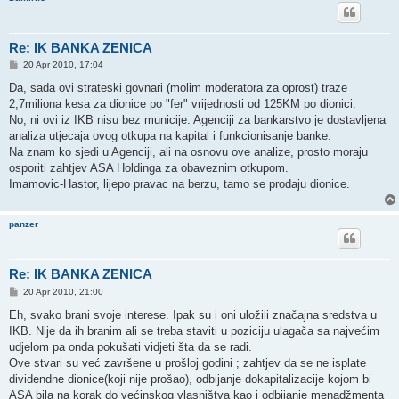
Re: IK BANKA ZENICA
P
20 Apr 2010, 17:04
o
s
Da, sada ovi strateski govnari (molim moderatora za oprost) traze
t
2,7miliona kesa za dionice po "fer" vrijednosti od 125KM po dionici.
No, ni ovi iz IKB nisu bez municije. Agenciji za bankarstvo je dostavljena
analiza utjecaja ovog otkupa na kapital i funkcionisanje banke.
Na znam ko sjedi u Agenciji, ali na osnovu ove analize, prosto moraju
osporiti zahtjev ASA Holdinga za obaveznim otkupom.
Imamovic-Hastor, lijepo pravac na berzu, tamo se prodaju dionice.
panzer
Re: IK BANKA ZENICA
P
20 Apr 2010, 21:00
o
s
Eh, svako brani svoje interese. Ipak su i oni uložili značajna sredstva u
t
IKB. Nije da ih branim ali se treba staviti u poziciju ulagača sa najvećim
udjelom pa onda pokušati vidjeti šta da se radi.
Ove stvari su već završene u prošloj godini ; zahtjev da se ne isplate
dividendne dionice(koji nije prošao), odbijanje dokapitalizacije kojom bi
ASA bila na korak do većinskog vlasništva kao i odbijanje menadžmenta