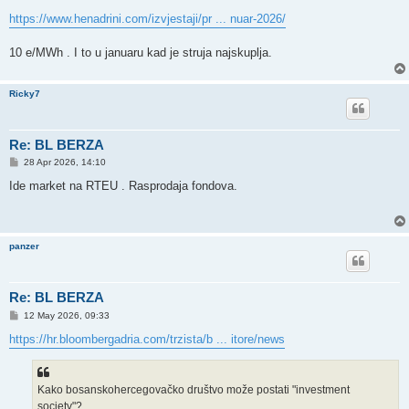
https://www.henadrini.com/izvjestaji/pr ... nuar-2026/
10 e/MWh . I to u januaru kad je struja najskuplja.
Ricky7
Re: BL BERZA
P
28 Apr 2026, 14:10
o
s
Ide market na RTEU . Rasprodaja fondova.
t
panzer
Re: BL BERZA
P
12 May 2026, 09:33
o
s
https://hr.bloombergadria.com/trzista/b ... itore/news
t
Kako bosanskohercegovačko društvo može postati "investment
society"?