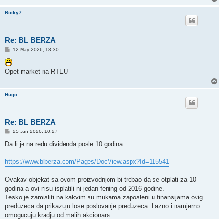
Ricky7
Re: BL BERZA
P
12 May 2026, 18:30
o
s
t
Opet market na RTEU
Hugo
Re: BL BERZA
P
25 Jun 2026, 10:27
o
s
Da li je na redu dividenda posle 10 godina
t
https://www.blberza.com/Pages/DocView.aspx?Id=115541
Ovakav objekat sa ovom proizvodnjom bi trebao da se otplati za 10
godina a ovi nisu isplatili ni jedan fening od 2016 godine.
Tesko je zamisliti na kakvim su mukama zaposleni u finansijama ovig
preduzeca da prikazuju lose poslovanje preduzeca. Lazno i namjerno
omogucuju kradju od malih akcionara.