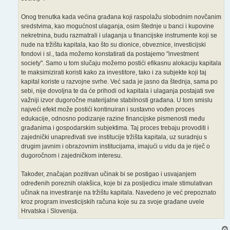
Onog trenutka kada većina građana koji raspolažu slobodnim novčanim
sredstvima, kao mogućnost ulaganja, osim štednje u banci i kupovine
nekretnina, budu razmatrali i ulaganja u financijske instrumente koji se
nude na tržištu kapitala, kao što su dionice, obveznice, investicijski
fondovi i sl., tada možemo konstatirati da postajemo "investment
society". Samo u tom slučaju možemo postići efikasnu alokaciju kapitala
te maksimizirati koristi kako za investitore, tako i za subjekte koji taj
kapital koriste u razvojne svrhe. Već sada je jasno da štednja, sama po
sebi, nije dovoljna te da će prihodi od kapitala i ulaganja postajati sve
važniji izvor dugoročne materijalne stabilnosti građana. U tom smislu
najveći efekt može postići kontinuiran i sustavno vođen proces
edukacije, odnosno podizanje razine financijske pismenosti među
građanima i gospodarskim subjektima. Taj proces trebaju provoditi i
zajednički unapređivati sve institucije tržišta kapitala, uz suradnju s
drugim javnim i obrazovnim institucijama, imajući u vidu da je riječ o
dugoročnom i zajedničkom interesu.
Također, značajan pozitivan učinak bi se postigao i usvajanjem
određenih poreznih olakšica, koje bi za posljedicu imale stimulativan
učinak na investiranje na tržištu kapitala. Navedeno je već prepoznato
kroz program investicijskih računa koje su za svoje građane uvele
Hrvatska i Slovenija.