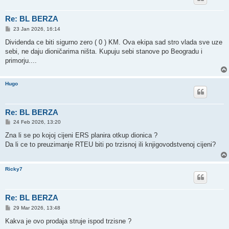
Re: BL BERZA
P
23 Jan 2026, 16:14
o
s
Dividenda ce biti sigurno zero ( 0 ) KM. Ova ekipa sad stro vlada sve uze
t
sebi, ne daju dioničarima ništa. Kupuju sebi stanove po Beogradu i
primorju....
Hugo
Re: BL BERZA
P
24 Feb 2026, 13:20
o
s
Zna li se po kojoj cijeni ERS planira otkup dionica ?
t
Da li ce to preuzimanje RTEU biti po trzisnoj ili knjigovodstvenoj cijeni?
Ricky7
Re: BL BERZA
P
29 Mar 2026, 13:48
o
s
Kakva je ovo prodaja struje ispod trzisne ?
t