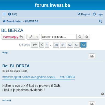
forum.invest.ba
FAQ
Register
Login
S
Board index
INVEST.BA
e
BL BERZA
a
Search
Advanced s
Post Reply
r
c
Page
54
of
54
1
50
51
52
53
54
Previous
538 posts
…
h
Hugo
Re: BL BERZA
P
23 Jan 2026, 13:15
o
s
https://capital.ba/het-ove-godine-oceku ... ent-108863
t
Koliko je ovo u KM kad se pretvore ti Gwh.
I kolika je planirana dividenda ?
Markodj