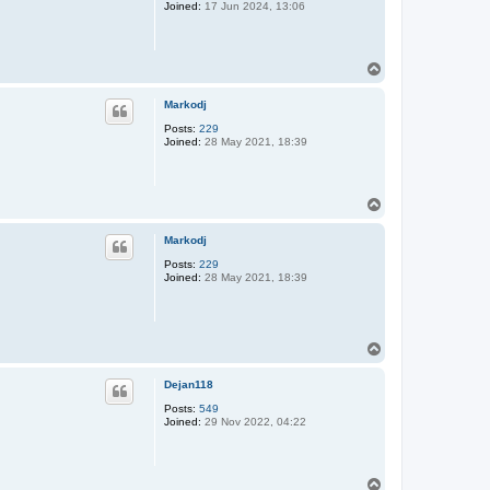
Joined:
17 Jun 2024, 13:06
T
o
p
Markodj
Posts:
229
Joined:
28 May 2021, 18:39
T
o
p
Markodj
Posts:
229
Joined:
28 May 2021, 18:39
T
o
p
Dejan118
Posts:
549
Joined:
29 Nov 2022, 04:22
T