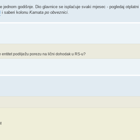
e jednom godišnje. Dio glavnice se isplaćuje svaki mjesec - pogledaj otplatni 
M
i saberi kolonu
Kamata po obveznici
.
 entitet podliježu porezu na lični dohodak u RS-u?
M