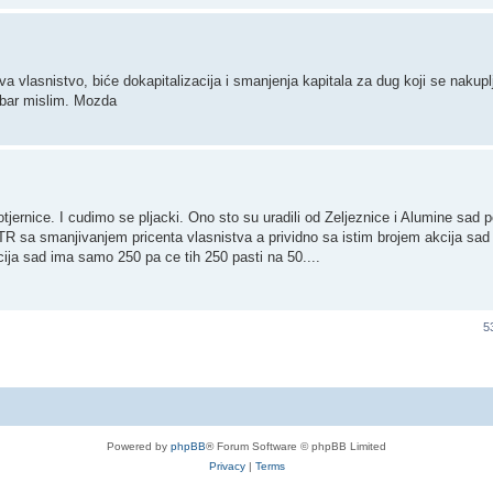
a vlasnistvo, biće dokapitalizacija i smanjenja kapitala za dug koji se nakup
, bar mislim. Mozda
ernice. I cudimo se pljacki. Ono sto su uradili od Zeljeznice i Alumine sad 
R sa smanjivanjem pricenta vlasnistva a prividno sa istim brojem akcija sad s
ja sad ima samo 250 pa ce tih 250 pasti na 50....
5
Powered by
phpBB
® Forum Software © phpBB Limited
Privacy
|
Terms