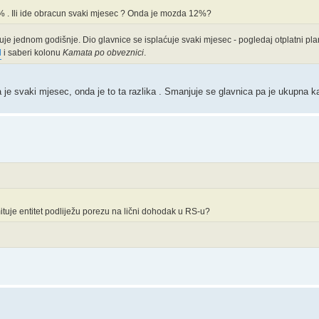
. Ili ide obracun svaki mjesec ? Onda je mozda 12%?
uje jednom godišnje. Dio glavnice se isplaćuje svaki mjesec - pogledaj otplatni pla
M
i saberi kolonu
Kamata po obveznici
.
 je svaki mjesec, onda je to ta razlika . Smanjuje se glavnica pa je ukupna 
tuje entitet podliježu porezu na lični dohodak u RS-u?