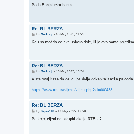
o
s
Pada Banjalucka berza .
t
Re: BL BERZA
P
by
Markodj
»
05 May 2025, 11:53
o
s
Ko zna možda ce sve uskoro dole, ili je ovo samo pojedina
t
Re: BL BERZA
P
by
Markodj
»
16 May 2025, 13:54
o
s
A sta ovaj kaze da ce ici jos dvije dokapitalizacije pa onda
t
https://www.rtrs.tv/vijesti/vijest.php?id=600438
Re: BL BERZA
P
by
Dejan118
»
17 May 2025, 12:59
o
s
Po kojoj cijeni ce otkupiti akcije RTEU ?
t