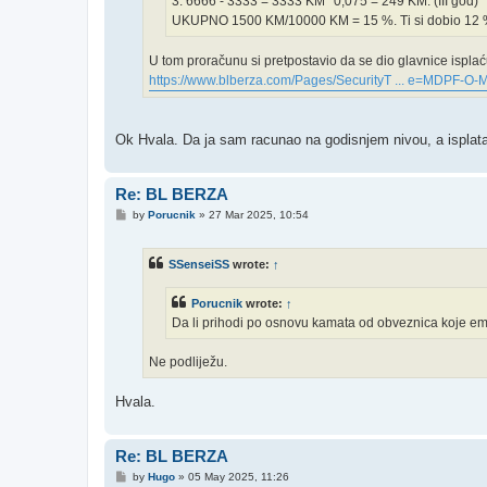
3. 6666 - 3333 = 3333 KM *0,075 = 249 KM. (III god)
UKUPNO 1500 KM/10000 KM = 15 %. Ti si dobio 12 % 
U tom proračunu si pretpostavio da se dio glavnice isplać
https://www.blberza.com/Pages/SecurityT ... e=MDPF-O-
Ok Hvala. Da ja sam racunao na godisnjem nivou, a isplata
Re: BL BERZA
P
by
Porucnik
»
27 Mar 2025, 10:54
o
s
t
SSenseiSS
wrote:
↑
Porucnik
wrote:
↑
Da li prihodi po osnovu kamata od obveznica koje emi
Ne podliježu.
Hvala.
Re: BL BERZA
P
by
Hugo
»
05 May 2025, 11:26