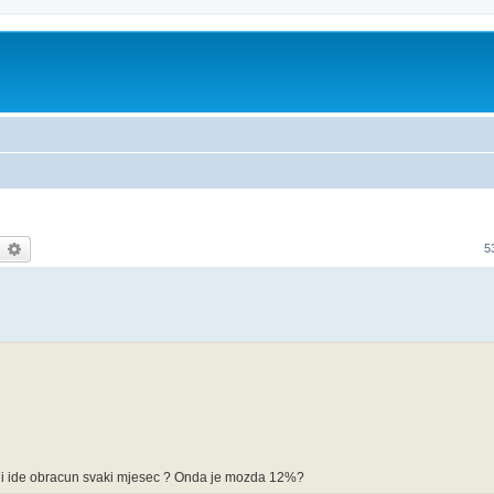
earch
Advanced search
5
li ide obracun svaki mjesec ? Onda je mozda 12%?