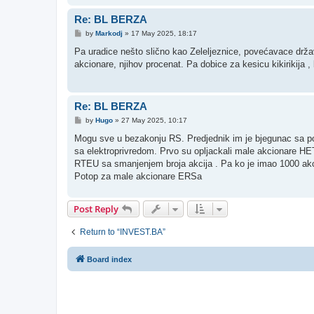
Re: BL BERZA
P
by
Markodj
»
17 May 2025, 18:17
o
s
Pa uradice nešto slično kao Zeleljeznice, povećavace držav
t
akcionare, njihov procenat. Pa dobice za kesicu kikirikija 
Re: BL BERZA
P
by
Hugo
»
27 May 2025, 10:17
o
s
Mogu sve u bezakonju RS. Predjednik im je bjegunac sa potj
t
sa elektroprivredom. Prvo su opljackali male akcionare HET
RTEU sa smanjenjem broja akcija . Pa ko je imao 1000 akci
Potop za male akcionare ERSa
Post Reply
Return to “INVEST.BA”
Board index