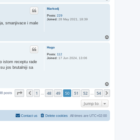
o
p
Markodj
Posts:
229
Joined:
28 May 2021, 18:39
lja, smanjivace i male
T
o
p
Hugo
Posts:
112
Joined:
17 Jun 2024, 13:06
po istom receptu rade
u jos brutalniji sa
T
o
Page
50
of
54
1
48
49
50
51
52
54
p
Previous
Next
38 posts
…
…
Jump to
Contact us
Delete cookies
All times are
UTC+02:00