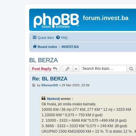
forum.invest.ba
Quick links
FAQ
Board index
INVEST.BA
BL BERZA
S
Post Reply
Re: BL BERZA
P
by
SSenseiSS
»
26 Mar 2025, 23:39
o
s
t
Markodj
wrote:
↑
Ok hvala, jel onda ovako kamata:
10000 KM / 36 mj=277 KM, 277 KM * 12 mj = 3333 KM
1.10000 KM * 0,075 = 750 KM (I god)
2. 10000 - 3333 = 6666 KM *0,075 =499 KM (II god)
3. 6666 - 3333 = 3333 KM *0,075 = 249 KM. (III god)
UKUPNO 1500 KM/10000 KM = 15 %. Ti si dobio 12 % . I