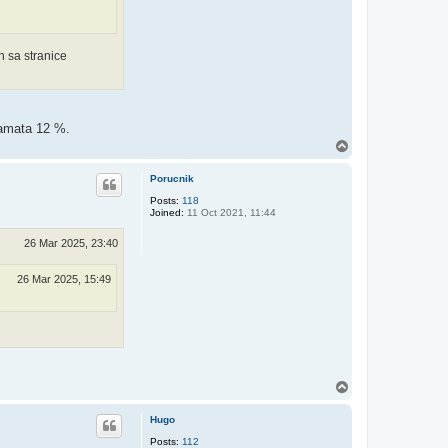
n sa stranice
kamata 12 %.
T
o
p
Porucnik
Posts:
118
Joined:
11 Oct 2021, 11:44
26 Mar 2025, 23:40
26 Mar 2025, 15:49
T
o
p
Hugo
Posts:
112