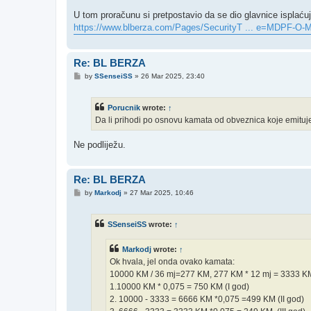
U tom proračunu si pretpostavio da se dio glavnice isplaćuj
https://www.blberza.com/Pages/SecurityT ... e=MDPF-O-
Re: BL BERZA
P
by
SSenseiSS
»
26 Mar 2025, 23:40
o
s
t
Porucnik
wrote:
↑
Da li prihodi po osnovu kamata od obveznica koje emituje
Ne podliježu.
Re: BL BERZA
P
by
Markodj
»
27 Mar 2025, 10:46
o
s
t
SSenseiSS
wrote:
↑
Markodj
wrote:
↑
Ok hvala, jel onda ovako kamata:
10000 KM / 36 mj=277 KM, 277 KM * 12 mj = 3333 K
1.10000 KM * 0,075 = 750 KM (I god)
2. 10000 - 3333 = 6666 KM *0,075 =499 KM (II god)